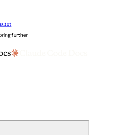
ms.txt
oring further.