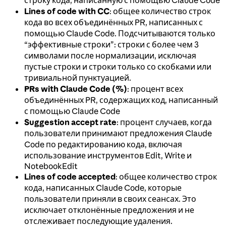
Lines of code with CC
: общее количество строк
кода во всех объединённых PR, написанных с
помощью Claude Code. Подсчитываются только
“эффективные строки”: строки с более чем 3
символами после нормализации, исключая
пустые строки и строки только со скобками или
тривиальной пунктуацией.
PRs with Claude Code (%)
: процент всех
объединённых PR, содержащих код, написанный
с помощью Claude Code
Suggestion accept rate
: процент случаев, когда
пользователи принимают предложения Claude
Code по редактированию кода, включая
использование инструментов Edit, Write и
NotebookEdit
Lines of code accepted
: общее количество строк
кода, написанных Claude Code, которые
пользователи приняли в своих сеансах. Это
исключает отклонённые предложения и не
отслеживает последующие удаления.