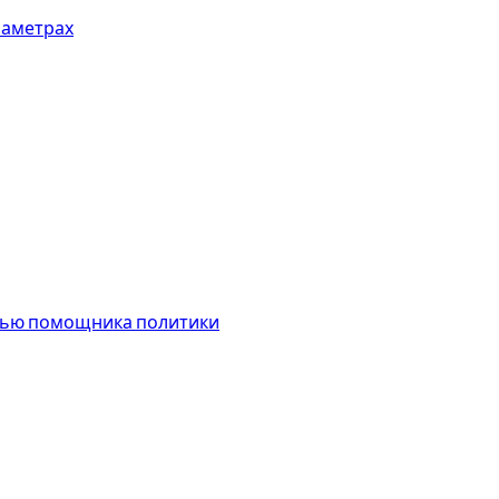
раметрах
щью помощника политики