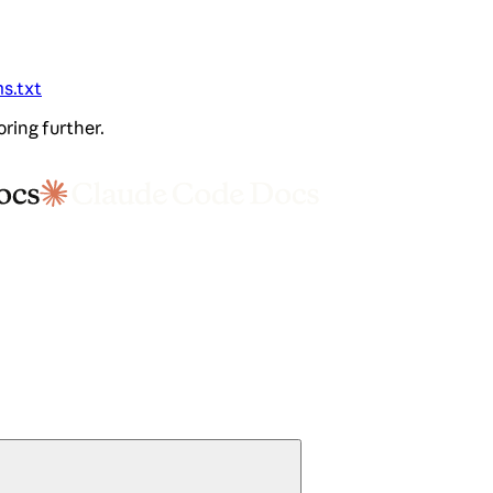
ms.txt
oring further.