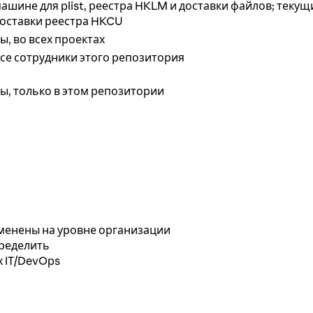
ашине для plist, реестра HKLM и доставки файлов; теку
оставки реестра HKCU
ы, во всех проектах
се сотрудники этого репозитория
ы, только в этом репозитории
менены на уровне организации
пределить
 IT/DevOps