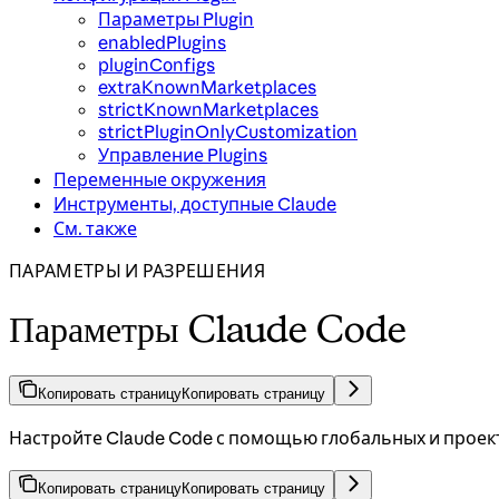
Параметры Plugin
enabledPlugins
pluginConfigs
extraKnownMarketplaces
strictKnownMarketplaces
strictPluginOnlyCustomization
Управление Plugins
Переменные окружения
Инструменты, доступные Claude
См. также
ПАРАМЕТРЫ И РАЗРЕШЕНИЯ
Параметры Claude Code
Копировать страницу
Копировать страницу
Настройте Claude Code с помощью глобальных и проек
Копировать страницу
Копировать страницу