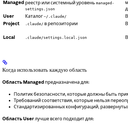
Managed
м
реестр или системный уровень
managed-
д
settings.json
User
Каталог
В
~/.claude/
Project
в репозитории
В
.claude/
Local
В
.claude/settings.local.json
Когда использовать каждую область
Область Managed
предназначена для:
Политик безопасности, которые должны быть при
Требований соответствия, которые нельзя перео
Стандартизированных конфигураций, развернутых
Область User
лучше всего подходит для: