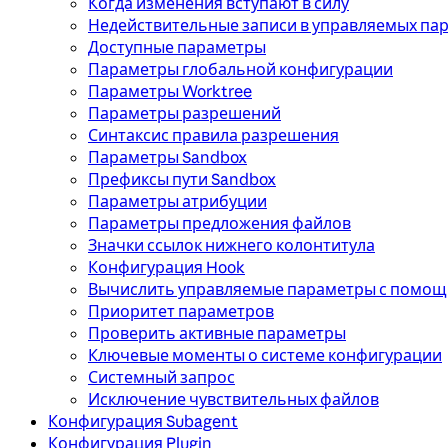
Когда изменения вступают в силу
Недействительные записи в управляемых па
Доступные параметры
Параметры глобальной конфигурации
Параметры Worktree
Параметры разрешений
Синтаксис правила разрешения
Параметры Sandbox
Префиксы пути Sandbox
Параметры атрибуции
Параметры предложения файлов
Значки ссылок нижнего колонтитула
Конфигурация Hook
Вычислить управляемые параметры с помо
Приоритет параметров
Проверить активные параметры
Ключевые моменты о системе конфигурации
Системный запрос
Исключение чувствительных файлов
Конфигурация Subagent
Конфигурация Plugin