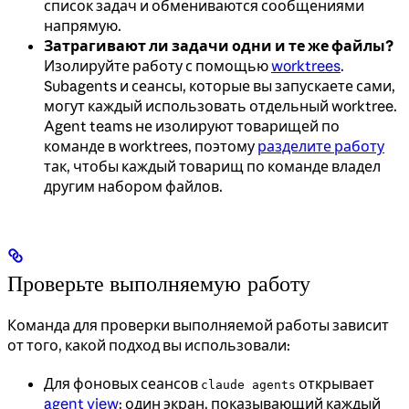
список задач и обмениваются сообщениями
напрямую.
Затрагивают ли задачи одни и те же файлы?
Изолируйте работу с помощью
worktrees
.
Subagents и сеансы, которые вы запускаете сами,
могут каждый использовать отдельный worktree.
Agent teams не изолируют товарищей по
команде в worktrees, поэтому
разделите работу
так, чтобы каждый товарищ по команде владел
другим набором файлов.
Проверьте выполняемую работу
Команда для проверки выполняемой работы зависит
от того, какой подход вы использовали:
Для фоновых сеансов
открывает
claude agents
agent view
: один экран, показывающий каждый