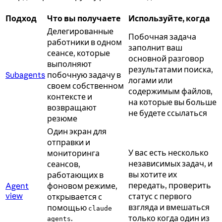
Подход
Что вы получаете
Используйте, когда
Делегированные
Побочная задача
работники в одном
заполнит ваш
сеансе, которые
основной разговор
выполняют
результатами поиска,
Subagents
побочную задачу в
логами или
своем собственном
содержимым файлов,
контексте и
на которые вы больше
возвращают
не будете ссылаться
резюме
Один экран для
отправки и
У вас есть несколько
мониторинга
независимых задач, и
сеансов,
вы хотите их
работающих в
передать, проверить
Agent
фоновом режиме,
view
статус с первого
открывается с
взгляда и вмешаться
помощью
claude
.
только когда один из
agents