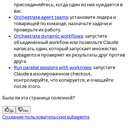
присоединяйтесь, когда один из них нуждается в
вас.
Orchestrate agent teams
: установите лидера и
товарищей по команде, назначьте задачи и
проверьте их работу.
Orchestrate dynamic workflows
: запустите
объединённый workflow или позвольте Claude
написать один, который запускает множество
subagents и проверяет их результаты друг против
друга.
Run parallel sessions with worktrees
: запустите
Claude в изолированном checkout,
контролируйте, что копируется, и очищайте
после этого.
Была ли эта страница полезной?
Да
Нет
Создание пользовательских subagents