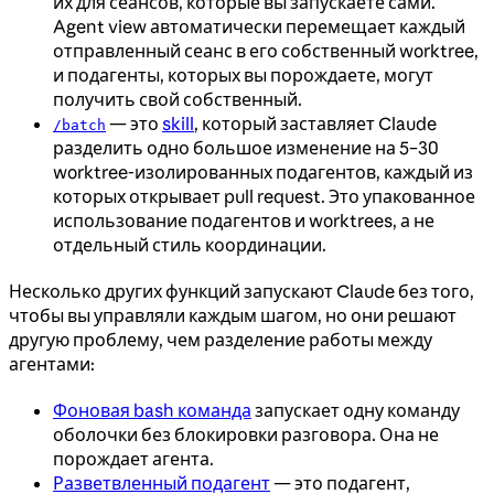
их для сеансов, которые вы запускаете сами.
Agent view автоматически перемещает каждый
отправленный сеанс в его собственный worktree,
и подагенты, которых вы порождаете, могут
получить свой собственный.
— это
skill
, который заставляет Claude
/batch
разделить одно большое изменение на 5–30
worktree-изолированных подагентов, каждый из
которых открывает pull request. Это упакованное
использование подагентов и worktrees, а не
отдельный стиль координации.
Несколько других функций запускают Claude без того,
чтобы вы управляли каждым шагом, но они решают
другую проблему, чем разделение работы между
агентами:
Фоновая bash команда
запускает одну команду
оболочки без блокировки разговора. Она не
порождает агента.
Разветвленный подагент
— это подагент,