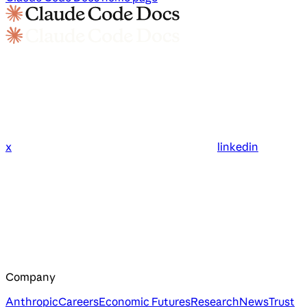
x
linkedin
Company
Anthropic
Careers
Economic Futures
Research
News
Trust