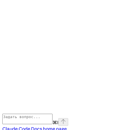
⌘
I
Claude Code Docs
home page