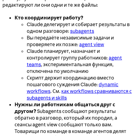
редактируют ли они одни и те же файлы:
Кто координирует работу?
Claude делегирует и собирает результаты в
одном разговоре:
subagents
Вы передаёте независимые задачи и
проверяете их позже:
agent view
Claude планирует, назначает и
контролирует группу работников:
agent
teams
, экспериментальная функция,
отключена по умолчанию
Скрипт держит координацию вместо
пошагового суждения Claude:
dynamic
workflows
. См.
как workflows сравниваются с
subagents и skills
Нужны ли работникам общаться друг с
другом?
Subagents сообщают результаты
обратно в разговор, который их породил, а
сеансы agent view сообщают только вам.
Товарищи по команде в команде агентов делят