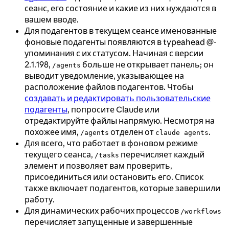
сеанс, его состояние и какие из них нуждаются в
вашем вводе.
Для подагентов в текущем сеансе именованные
фоновые подагенты появляются в typeahead @-
упоминания с их статусом. Начиная с версии
2.1.198,
больше не открывает панель; он
/agents
выводит уведомление, указывающее на
расположение файлов подагентов. Чтобы
создавать и редактировать пользовательские
подагенты
, попросите Claude или
отредактируйте файлы напрямую. Несмотря на
похожее имя,
отделен от
.
/agents
claude agents
Для всего, что работает в фоновом режиме
текущего сеанса,
перечисляет каждый
/tasks
элемент и позволяет вам проверить,
присоединиться или остановить его. Список
также включает подагентов, которые завершили
работу.
Для динамических рабочих процессов
/workflows
перечисляет запущенные и завершенные