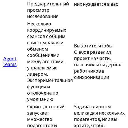
Предварительный
них нуждается в вас
просмотр
исследования
Несколько
координируемых
сеансов с общим
списком задач и
Вы хотите, чтобы
обменом
Claude разделил
сообщениями
проект на части,
Agent
между агентами,
teams
назначил их и держал
управляемые
работников в
лидером.
синхронизации
Экспериментальная
функция и
отключена по
умолчанию
Скрипт, который
Задача слишком
запускает
велика для нескольких
множество
подагентов, или вы
подагентов и
хотите, чтобы