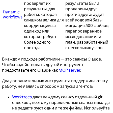
проверяет их
результаты были
результаты, для
проверены друг
Dynamic
работы, которая
против друга: аудит
workflows
слишком велика для
всей кодовой базы,
координации за
миграция 500 файлов,
один ход или
перепроверенное
которая требует
исследование или
более одного
план, разработанный
прохода
с нескольких углов
В каждом подходе работники — это сеансы Claude.
Чтобы задействовать другой инструмент,
предоставьте его Claude как
MCP server
.
Два дополнительных инструмента поддерживают эту
работу, не являясь способом запуска агентов:
Worktrees
дают каждому сеансу отдельный git
checkout, поэтому параллельные сеансы никогда
не редактируют одни и те же файлы. Используйте