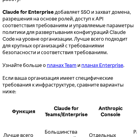
Claude for Enterprise
добавляет SSO и захват домена,
разрешения на основе ролей, доступ к API
соответствия требованиям и управляемые параметры
политики для развертывания конфигураций Claude
Code на уровне организации. Лучше всего подходит
для крупных организаций с требованиями
безопасности и соответствия требованиям.
Узнайте больше о
планах Team
и
планах Enterprise
.
Если ваша организация имеет специфические
требования к инфраструктуре, сравните варианты
ниже:
Claude for
Anthropic
Функция
Teams/Enterprise
Console
Большинства
Р
Лучше всего
Отдельных