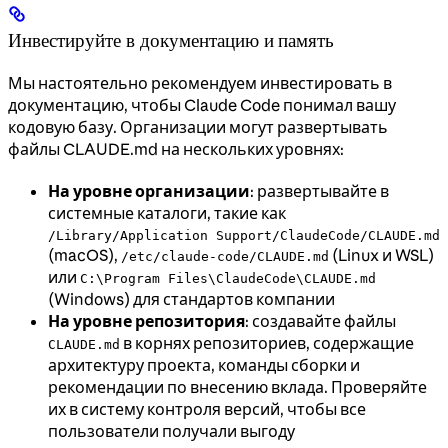
Инвестируйте в документацию и память
Мы настоятельно рекомендуем инвестировать в
документацию, чтобы Claude Code понимал вашу
кодовую базу. Организации могут развертывать
файлы CLAUDE.md на нескольких уровнях:
На уровне организации
: развертывайте в
системные каталоги, такие как
/Library/Application Support/ClaudeCode/CLAUDE.md
(macOS),
(Linux и WSL)
/etc/claude-code/CLAUDE.md
или
C:\Program Files\ClaudeCode\CLAUDE.md
(Windows) для стандартов компании
На уровне репозитория
: создавайте файлы
в корнях репозиториев, содержащие
CLAUDE.md
архитектуру проекта, команды сборки и
рекомендации по внесению вклада. Проверяйте
их в систему контроля версий, чтобы все
пользователи получали выгоду