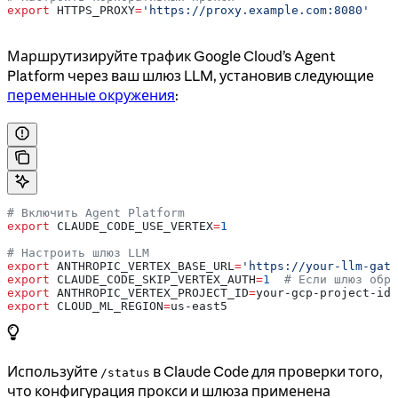
export
 HTTPS_PROXY
=
'https://proxy.example.com:8080'
Маршрутизируйте трафик Google Cloud’s Agent
Platform через ваш шлюз LLM, установив следующие
переменные окружения
:
# Включить Agent Platform
export
 CLAUDE_CODE_USE_VERTEX
=
1
# Настроить шлюз LLM
export
 ANTHROPIC_VERTEX_BASE_URL
=
'https://your-llm-gate
export
 CLAUDE_CODE_SKIP_VERTEX_AUTH
=
1
  # Если шлюз обра
export
 ANTHROPIC_VERTEX_PROJECT_ID
=
your-gcp-project-id
export
 CLOUD_ML_REGION
=
us-east5
Используйте
в Claude Code для проверки того,
/status
что конфигурация прокси и шлюза применена