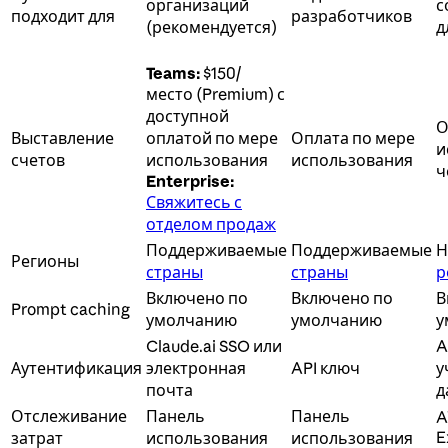
организаций
с
подходит для
разработчиков
(рекомендуется)
д
Teams:
$150/
место (Premium) с
доступной
О
Выставление
оплатой по мере
Оплата по мере
и
счетов
использования
использования
ч
Enterprise:
Свяжитесь с
отделом продаж
Поддерживаемые
Поддерживаемые
Н
Регионы
страны
страны
р
Включено по
Включено по
В
Prompt caching
умолчанию
умолчанию
у
Claude.ai SSO или
A
Аутентификация
электронная
API ключ
у
почта
д
Отслеживание
Панель
Панель
A
E
затрат
использования
использования