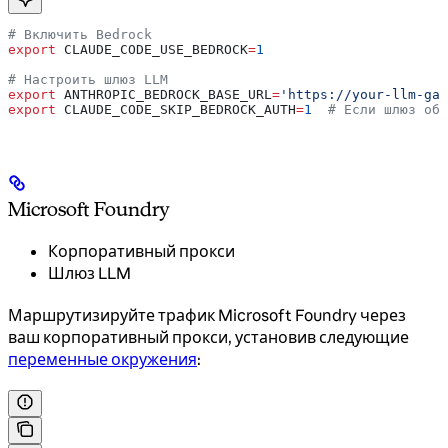
# Включить Bedrock
export
 CLAUDE_CODE_USE_BEDROCK
=
1
# Настроить шлюз LLM
export
 ANTHROPIC_BEDROCK_BASE_URL
=
'https://your-llm-gat
export
 CLAUDE_CODE_SKIP_BEDROCK_AUTH
=
1
  # Если шлюз обр
Microsoft Foundry
Корпоративный прокси
Шлюз LLM
Маршрутизируйте трафик Microsoft Foundry через
ваш корпоративный прокси, установив следующие
переменные окружения
: