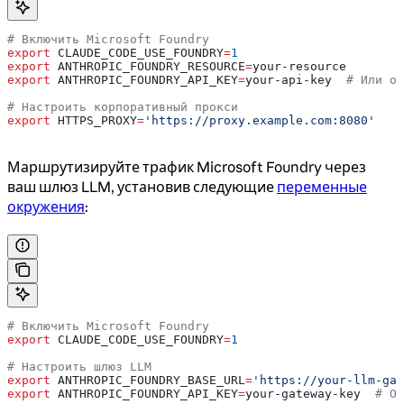
# Включить Microsoft Foundry
export
 CLAUDE_CODE_USE_FOUNDRY
=
1
export
 ANTHROPIC_FOUNDRY_RESOURCE
=
your-resource
export
 ANTHROPIC_FOUNDRY_API_KEY
=
your-api-key
  # Или оп
# Настроить корпоративный прокси
export
 HTTPS_PROXY
=
'https://proxy.example.com:8080'
Маршрутизируйте трафик Microsoft Foundry через
ваш шлюз LLM, установив следующие
переменные
окружения
:
# Включить Microsoft Foundry
export
 CLAUDE_CODE_USE_FOUNDRY
=
1
# Настроить шлюз LLM
export
 ANTHROPIC_FOUNDRY_BASE_URL
=
'https://your-llm-gat
export
 ANTHROPIC_FOUNDRY_API_KEY
=
your-gateway-key
  # От