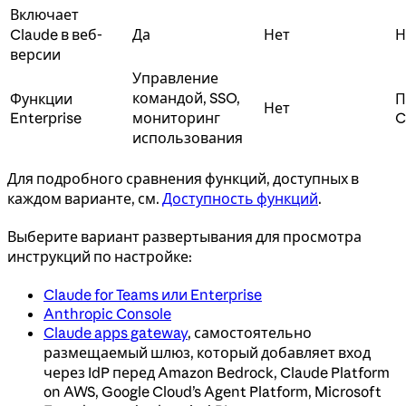
Включает
Claude в веб-
Да
Нет
Н
версии
Управление
командой, SSO,
Функции
П
Нет
Enterprise
мониторинг
C
использования
Для подробного сравнения функций, доступных в
каждом варианте, см.
Доступность функций
.
Выберите вариант развертывания для просмотра
инструкций по настройке:
Claude for Teams или Enterprise
Anthropic Console
Claude apps gateway
, самостоятельно
размещаемый шлюз, который добавляет вход
через IdP перед Amazon Bedrock, Claude Platform
on AWS, Google Cloud’s Agent Platform, Microsoft