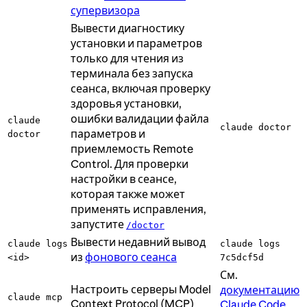
супервизора
Вывести диагностику
установки и параметров
только для чтения из
терминала без запуска
сеанса, включая проверку
здоровья установки,
ошибки валидации файла
claude
claude doctor
параметров и
doctor
приемлемость Remote
Control. Для проверки
настройки в сеансе,
которая также может
применять исправления,
запустите
/doctor
Вывести недавний вывод
claude logs
claude logs
из
фонового сеанса
<id>
7c5dcf5d
См.
Настроить серверы Model
документацию
claude mcp
Context Protocol (MCP)
Claude Code