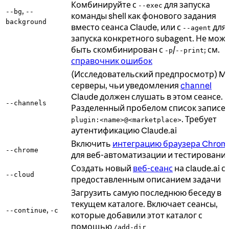
Комбинируйте с
для запуска
--exec
,
--bg
--
команды shell как фонового задания
background
вместо сеанса Claude, или с
для
--agent
запуска конкретного subagent. Не мож
быть скомбинирован с
/
; см.
-p
--print
справочник ошибок
(Исследовательский предпросмотр) M
серверы, чьи уведомления
channel
Claude должен слушать в этом сеансе.
--channels
Разделенный пробелом список записе
. Требует
plugin:<name>@<marketplace>
аутентификацию Claude.ai
Включить
интеграцию браузера Chrom
--chrome
для веб-автоматизации и тестировани
Создать новый
веб-сеанс
на claude.ai с
--cloud
предоставленным описанием задачи
Загрузить самую последнюю беседу в
текущем каталоге. Включает сеансы,
,
--continue
-c
которые добавили этот каталог с
помощью
/add-dir