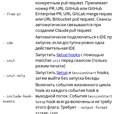
конкретным pull request. Принимает
номер PR, URL GitHub или GitHub
Enterprise PR, URL GitLab merge request
--from-pr
или URL Bitbucket pull request. Сеансы
автоматически связываются при
создании Claude pull request
Автоматически подключиться к IDE пр
запуске, если доступна ровно одна
--ide
действительная IDE
Запустить
Setup hooks
с помощью
matcher
перед сеансом (только
--init
init
режим печати)
Запустить
Setup
и
hooks,
SessionStart
--init-only
затем выйти без запуска беседы
Включить события жизненного цикла
hook из каждого события hook в
выходной поток. События
--include-hook-
SessionStart
hook всегда включены и не требу
events
Setup
этого флага. Требует
--output-format
stream-json