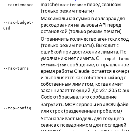
matcher
перед сеансом
--maintenance
maintenance
(только режим печати)
Максимальная сумма в долларах для
--max-budget-
расходования на вызовы API перед
usd
остановкой (только режим печати)
Ограничить количество агентских ход
(только режим печати). Выходит с
ошибкой при достижении лимита. По
умолчанию нет лимита. С
--input-forma
сообщение, отправленное 
stream-json
--max-turns
время работы Claude, остается в очере
и выполняется как собственный ход с
собственным лимитом, когда лимит
заканчивает текущий. До v2.1.205 Claud
Code отбрасывал это сообщение
Загрузить MCP серверы из JSON файл
--mcp-config
или строк (разделенные пробелом)
Устанавливает модель для текущего
сеанса с псевдонимом для последней