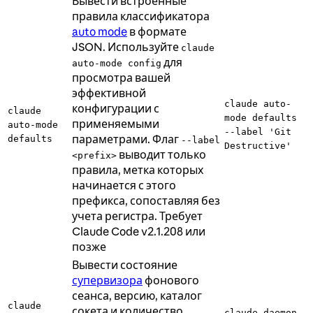
Вывести встроенные
правила классификатора
auto mode
в формате
JSON. Используйте
claude
для
auto-mode config
просмотра вашей
эффективной
claude auto-
конфигурации с
claude
mode defaults
применяемыми
auto-mode
--label 'Git
параметрами. Флаг
defaults
--label
Destructive'
выводит только
<prefix>
правила, метка которых
начинается с этого
префикса, сопоставляя без
учета регистра. Требует
Claude Code v2.1.208 или
позже
Вывести состояние
супервизора
фонового
сеанса, версию, каталог
claude
сокета и количество
claude daemon