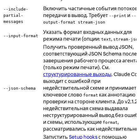
Включить частичные события потоков
--include-
передачи в вывод. Требует
и
partial-
--print
--
messages
output-format stream-json
Указать формат входных данных для
--input-format
режима печати (опции:
,
text
stream-jso
Получить проверенный вывод JSON,
соответствующий JSON Schema после
завершения рабочего процесса агента
(только режим печати). См.
структурированные выходы
. Claude Co
выходит с ошибкой при
недействительной схеме и принимает
--json-schema
ключевое слово
как аннотацию 
format
проверки на стороне клиента. До v2.1.2
недействительная схема выдавала
неструктурированный вывод без ошиб
и схемы, использующие
,
format
рассматривались как недействительн
Запустить
Setup hooks
с помощью