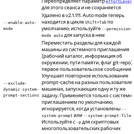
Переопределяет параметр
effortLevel
для этого сеанса и не сохраняется
Удалено в v2.1.111. Auto mode теперь
находится в цикле
по
Shift+Tab
--enable-auto-
умолчанию; используйте
mode
--permission-
для запуска в нем
mode auto
Переместить разделы для каждой
машины из системного приглашения
(рабочий каталог, информация об
окружении, пути памяти, флаг git-repo) 
первое пользовательское сообщение.
Улучшает повторное использование
prompt-cache на разных пользователях
--exclude-
машинах, запускающих одну и ту же
dynamic-system-
задачу. Применяется только с систем
prompt-sections
приглашением по умолчанию;
игнорируется, когда установлены
--
или
.
system-prompt
--system-prompt-file
Используйте с
для скриптовых
-p
многопользовательских рабочих