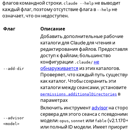
флагов командной строки.
не выводит
claude --help
каждый флаг, поэтому отсутствие флага в
не
--help
означает, что он недоступен.
Флаг
Описание
Добавить дополнительные рабочие
каталоги для Claude для чтения и
редактирования файлов. Предоставля
доступ к файлам; большинство
конфигурации
не
.claude/
обнаруживается
из этих каталогов.
--add-dir
Проверяет, что каждый путь существуе
как каталог. Чтобы сохранить эти
каталоги между сеансами, установите
в
permissions.additionalDirectories
параметрах
Включить инструмент
advisor
на сторо
сервера для этого сеанса с псевдоним
--advisor
модели:
,
или
(v2.1.170+)
opus
sonnet
fable
<model>
или полный ID модели. Имеет приорит