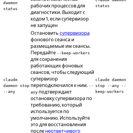
daemon
рабочих процессов для
status
status
диагностики. Выходит с
кодом 1, если супервизор
не запущен
Остановить
супервизора
фонового сеанса и
размещаемые им сеансы.
Передайте
--keep-workers
для сохранения
работающих фоновых
сеансов, чтобы следующий
супервизор
claude
claude daemon
переподключился к ним.
daemon stop
--
stop --any --
подтверждает
--any
keep-workers
any
остановку супервизора по
требованию, который
используется по
умолчанию. Используйте
это для восстановления
после
неответчивого