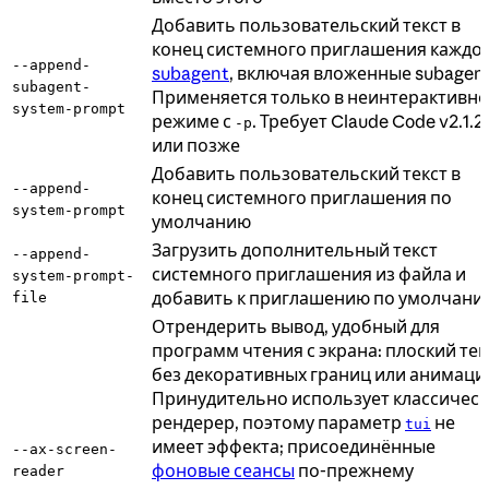
Добавить пользовательский текст в
конец системного приглашения каждо
--append-
subagent
, включая вложенные subagent
subagent-
Применяется только в неинтерактивн
system-prompt
режиме с
. Требует Claude Code v2.1.2
-p
или позже
Добавить пользовательский текст в
--append-
конец системного приглашения по
system-prompt
умолчанию
Загрузить дополнительный текст
--append-
системного приглашения из файла и
system-prompt-
добавить к приглашению по умолчани
file
Отрендерить вывод, удобный для
программ чтения с экрана: плоский тек
без декоративных границ или анимаци
Принудительно использует классичес
рендерер, поэтому параметр
не
tui
имеет эффекта; присоединённые
--ax-screen-
фоновые сеансы
по-прежнему
reader