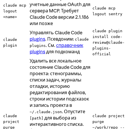
учетные данные OAuth для
claude mcp
claude mcp
сервера MCP. Требует
logout
logout sentry
Claude Code версии 2.1.186
<name>
или позже
claude plugin
Управлять Claude Code
install code-
plugins
. Псевдоним:
claude
claude
review@claude-
. См.
справочник
plugin
plugins
plugins-
plugins
для подкоманд
official
Удалить все локальное
состояние Claude Code для
проекта: стенограммы,
списки задач, журналы
отладки, историю
редактирования файлов,
строки истории подсказок
и запись проекта в
. Опустите
~/.claude.json
claude
claude project
для выбора из
[path]
project
purge
интерактивного списка.
purge
~/work/repo --