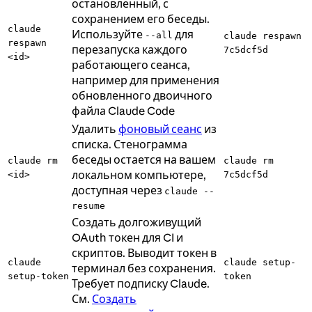
остановленный, с
сохранением его беседы.
claude
Используйте
для
--all
claude respawn
respawn
перезапуска каждого
7c5dcf5d
<id>
работающего сеанса,
например для применения
обновленного двоичного
файла Claude Code
Удалить
фоновый сеанс
из
списка. Стенограмма
беседы остается на вашем
claude rm
claude rm
локальном компьютере,
<id>
7c5dcf5d
доступная через
claude --
resume
Создать долгоживущий
OAuth токен для CI и
скриптов. Выводит токен в
claude
claude setup-
терминал без сохранения.
setup-token
token
Требует подписку Claude.
См.
Создать