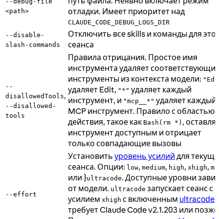
путь файла. Неявно включает режим
--debug-file
отладки. Имеет приоритет над
<path>
CLAUDE_CODE_DEBUG_LOGS_DIR
Отключить все skills и команды для это
--disable-
сеанса
slash-commands
Правила отрицания. Простое имя
инструмента удаляет соответствующи
инструменты из контекста модели:
"Edi
--
удаляет Edit,
удаляет каждый
"*"
,
disallowedTools
инструмент, и
удаляет каждый
"mcp__*"
--disallowed-
MCP инструмент. Правило с областью
tools
действия, такое как
, оставля
Bash(rm *)
инструмент доступным и отрицает
только совпадающие вызовы
Установить
уровень усилий
для текуще
сеанса. Опции:
,
,
,
,
low
medium
high
xhigh
ma
или }
. Доступные уровни зави
ultracode
от модели.
запускает сеанс с
ultracode
--effort
усилием
с включенным
ultracode
xhigh
требует Claude Code v2.1.203 или позже