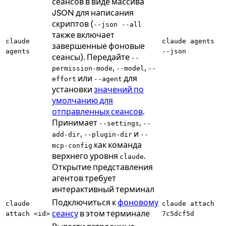
сеансов в виде массива
JSON для написания
скриптов (
--json --all
также включает
claude
claude agents
завершенные фоновые
agents
--json
сеансы). Передайте
--
,
,
permission-mode
--model
--
или
для
effort
--agent
установки
значений по
умолчанию для
отправленных сеансов
.
Принимает
,
--settings
--
,
и
add-dir
--plugin-dir
--
как команда
mcp-config
верхнего уровня
.
claude
Открытие представления
агентов требует
интерактивный терминал
Подключиться к
фоновому
claude
claude attach
сеансу
в этом терминале
attach <id>
7c5dcf5d