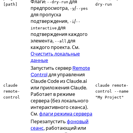
Флаги:
для
--dry-run
[path]
dry-run
предпросмотра,
/
-y
--yes
для пропуска
подтверждения,
/
-i
--
для
interactive
подтверждения каждого
элемента,
для
--all
каждого проекта. См.
Очистить локальные
данные
Запустить сервер
Remote
Control
для управления
Claude Code из Claude.ai
claude
claude remote-
или приложения Claude.
remote-
control --name
Работает в режиме
control
"My Project"
сервера (без локального
интерактивного сеанса).
См.
флаги режима сервера
Перезапустить
фоновый
сеанс
, работающий или