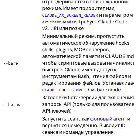
отрендериваются в полноэкранном
режиме. Имеет приоритет над
и параметром
CLAUDE_AX_SCREEN_READER
. Требует Claude Code
axScreenReader
v2.1.181 или позже
Минимальный режим: пропустить
автоматическое обнаружение hooks,
skills, plugins, MCP серверов,
автоматической памяти и CLAUDE.md,
чтобы скриптовые вызовы начинались
--bare
быстрее. Claude имеет доступ к
инструментам Bash, чтения файлов и
редактирования файлов. Устанавливае
. См.
bare mode
CLAUDE_CODE_SIMPLE
Заголовки бета-версии для включения 
запросы API (только для пользователе
--betas
API-ключей)
Запустить сеанс как
фоновый агент
и
вернуться немедленно. Выводит ID
сеанса и команды управления.