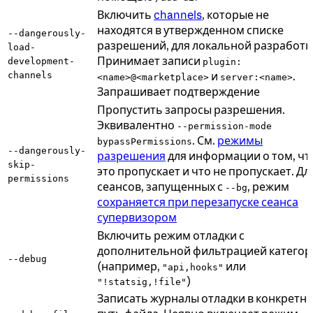
Включить
channels
, которые не
находятся в утвержденном списке
--dangerously-
разрешений, для локальной разработк
load-
Принимает записи
development-
plugin:
и
.
channels
<name>@<marketplace>
server:<name>
Запрашивает подтверждение
Пропустить запросы разрешения.
Эквивалентно
--permission-mode
. См.
режимы
bypassPermissions
--dangerously-
разрешения
для информации о том, чт
skip-
это пропускает и что не пропускает. Дл
permissions
сеансов, запущенных с
, режим
--bg
сохраняется при перезапуске сеанса
супервизором
Включить режим отладки с
дополнительной фильтрацией категор
--debug
(например,
или
"api,hooks"
)
"!statsig,!file"
Записать журналы отладки в конкретн