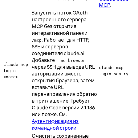
MCP
.
Запустить поток OAuth
настроенного сервера
MCP без открытия
интерактивной панели
. Работает для HTTP,
/mcp
SSE и серверов
соединителя claude.ai.
Добавьте
--no-browser
claude mcp
через SSH для вывода URL
claude mcp
login
авторизации вместо
login sentry
<name>
открытия браузера, затем
вставьте URL
перенаправления обратно
в приглашение. Требует
Claude Code версии 2.1.186
или позже. См.
Аутентификация из
командной строки
Очистить сохраненные