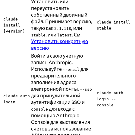
Установить или
переустановить
собственный двоичный
claude
файл. Принимает версию,
claude install
install
такую как
, или
stable
2.1.118
[version]
, или
. См.
stable
latest
Установить конкретную
версию
Войти в свою учетную
запись Anthropic.
Используйте
для
--email
предварительного
заполнения адреса
электронной почты,
--sso
claude auth
для принудительной
claude auth
login --
аутентификации SSO и
login
--
console
для входа с
console
помощью Anthropic
Console для выставления
счетов за использование