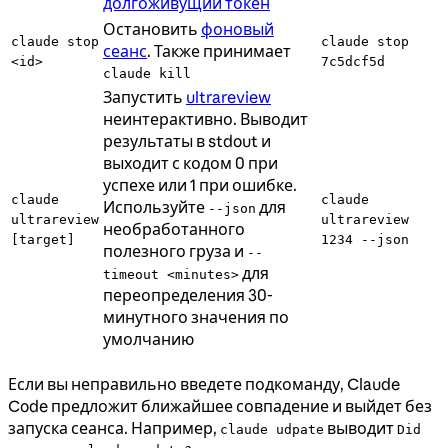
долгоживущий токен
Остановить
фоновый
claude stop
claude stop
сеанс
. Также принимает
<id>
7c5dcf5d
claude kill
Запустить
ultrareview
неинтерактивно. Выводит
результаты в stdout и
выходит с кодом 0 при
успехе или 1 при ошибке.
claude
claude
Используйте
для
--json
ultrareview
ultrareview
необработанного
[target]
1234 --json
полезного груза и
--
для
timeout <minutes>
переопределения 30-
минутного значения по
умолчанию
Если вы неправильно введете подкоманду, Claude
Code предложит ближайшее совпадение и выйдет без
запуска сеанса. Например,
выводит
claude udpate
Did