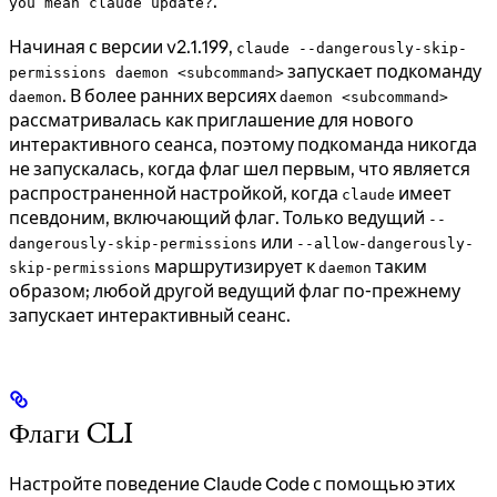
.
you mean claude update?
Начиная с версии v2.1.199,
claude --dangerously-skip-
запускает подкоманду
permissions daemon <subcommand>
. В более ранних версиях
daemon
daemon <subcommand>
рассматривалась как приглашение для нового
интерактивного сеанса, поэтому подкоманда никогда
не запускалась, когда флаг шел первым, что является
распространенной настройкой, когда
имеет
claude
псевдоним, включающий флаг. Только ведущий
--
или
dangerously-skip-permissions
--allow-dangerously-
маршрутизирует к
таким
skip-permissions
daemon
образом; любой другой ведущий флаг по-прежнему
запускает интерактивный сеанс.
Флаги CLI
Настройте поведение Claude Code с помощью этих