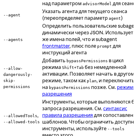
над параметром
для сеанс
advisorModel
Указать агента для текущего сеанса
--agent
(переопределяет параметр
)
agent
Определить пользовательские subage
динамически через JSON. Использует 
же имена полей, что и subagent
--agents
frontmatter
, плюс поле
для
prompt
инструкций агента
Добавить
в цикл
bypassPermissions
режима
без немедленной
Shift+Tab
--allow-
активации. Позволяет начать в другом
dangerously-
режиме, таком как
, и переключить
skip-
plan
на
позже. См.
режим
permissions
bypassPermissions
разрешения
Инструменты, которые выполняются б
запроса разрешения. См.
синтаксис
правила разрешения
для сопоставлен
,
--allowedTools
шаблонов. Чтобы ограничить доступн
--allowed-tools
инструменты, используйте
--tools
вместо этого