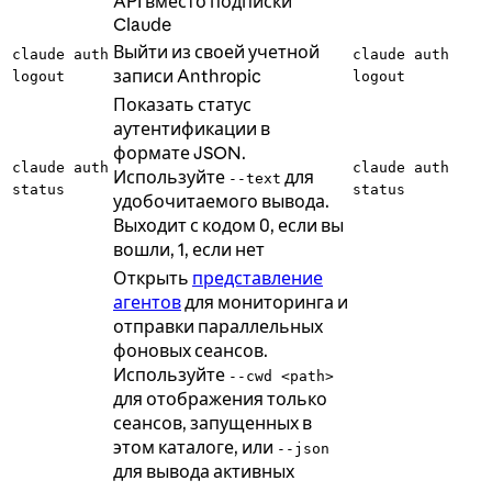
API вместо подписки
Claude
Выйти из своей учетной
claude auth
claude auth
записи Anthropic
logout
logout
Показать статус
аутентификации в
формате JSON.
claude auth
claude auth
Используйте
для
--text
status
status
удобочитаемого вывода.
Выходит с кодом 0, если вы
вошли, 1, если нет
Открыть
представление
агентов
для мониторинга и
отправки параллельных
фоновых сеансов.
Используйте
--cwd <path>
для отображения только
сеансов, запущенных в
этом каталоге, или
--json
для вывода активных