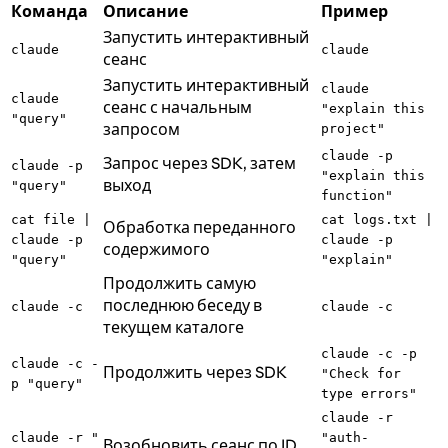
Команда
Описание
Пример
Запустить интерактивный
claude
claude
сеанс
Запустить интерактивный
claude
claude
сеанс с начальным
"explain this
"query"
запросом
project"
claude -p
Запрос через SDK, затем
claude -p
"explain this
выход
"query"
function"
cat file |
cat logs.txt |
Обработка переданного
claude -p
claude -p
содержимого
"query"
"explain"
Продолжить самую
последнюю беседу в
claude -c
claude -c
текущем каталоге
claude -c -p
claude -c -
Продолжить через SDK
"Check for
p "query"
type errors"
claude -r
claude -r "
"auth-
Возобновить сеанс по ID