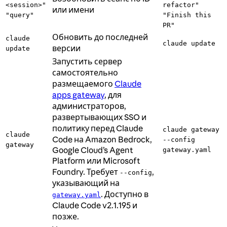
<session>"
refactor"
или имени
"query"
"Finish this
PR"
Обновить до последней
claude
claude update
версии
update
Запустить сервер
самостоятельно
размещаемого
Claude
apps gateway
, для
администраторов,
развертывающих SSO и
политику перед Claude
claude gateway
claude
Code на Amazon Bedrock,
--config
gateway
Google Cloud’s Agent
gateway.yaml
Platform или Microsoft
Foundry. Требует
,
--config
указывающий на
. Доступно в
gateway.yaml
Claude Code v2.1.195 и
позже.