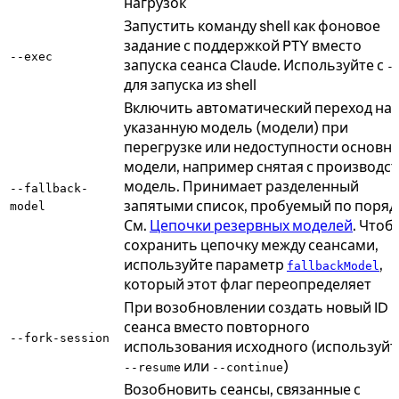
нагрузок
Запустить команду shell как фоновое
задание с поддержкой PTY вместо
--exec
запуска сеанса Claude. Используйте с
-
для запуска из shell
Включить автоматический переход на
указанную модель (модели) при
перегрузке или недоступности основн
модели, например снятая с производст
модель. Принимает разделенный
--fallback-
запятыми список, пробуемый по поряд
model
См.
Цепочки резервных моделей
. Чтоб
сохранить цепочку между сеансами,
используйте параметр
,
fallbackModel
который этот флаг переопределяет
При возобновлении создать новый ID
сеанса вместо повторного
--fork-session
использования исходного (используйт
или
)
--resume
--continue
Возобновить сеансы, связанные с