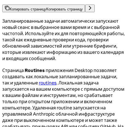
Копировать страницу
Копировать страницу
Запланированные задачи автоматически запускают
новый сеанс в выбранное вами время и с выбранной
частотой. Используйте их для повторяющейся работы,
такой как ежедневные проверки кода, проверки
обновлений зависимостей или утренние брифинги,
которые извлекают информацию из вашего календаря
и входящих сообщений.
Страница
Routines
приложения Desktop позволяет
создавать как локальные запланированные задачи,
так и удаленные
routines
. Локальная задача
запускается на вашем компьютере с прямым доступом
к вашим файлам и инструментам, но срабатывает
только при открытом приложении и включенном
компьютере. Удаленная routine запускается на
управляемой Anthropic облачной инфраструктуре
даже при выключенном компьютере и может также
срабатывать при вызовах API или событиях GitHub. На