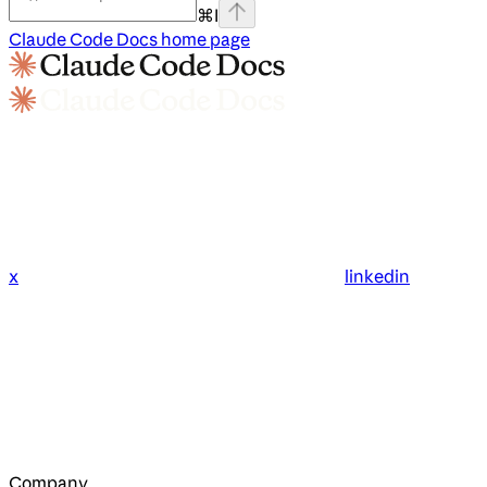
⌘
I
Claude Code Docs
home page
x
linkedin
Company