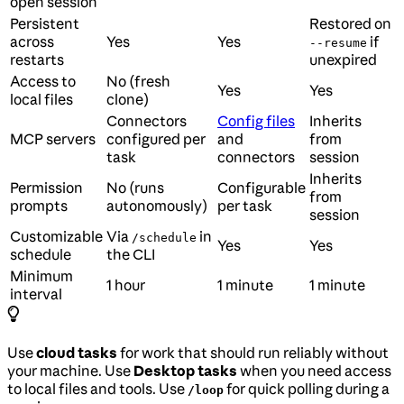
open session
Persistent
Restored on
across
Yes
Yes
if
--resume
restarts
unexpired
Access to
No (fresh
Yes
Yes
local files
clone)
Connectors
Config files
Inherits
MCP servers
configured per
and
from
task
connectors
session
Inherits
Permission
No (runs
Configurable
from
prompts
autonomously)
per task
session
Customizable
Via
in
/schedule
Yes
Yes
schedule
the CLI
Minimum
1 hour
1 minute
1 minute
interval
Use
cloud tasks
for work that should run reliably without
your machine. Use
Desktop tasks
when you need access
to local files and tools. Use
for quick polling during a
/loop