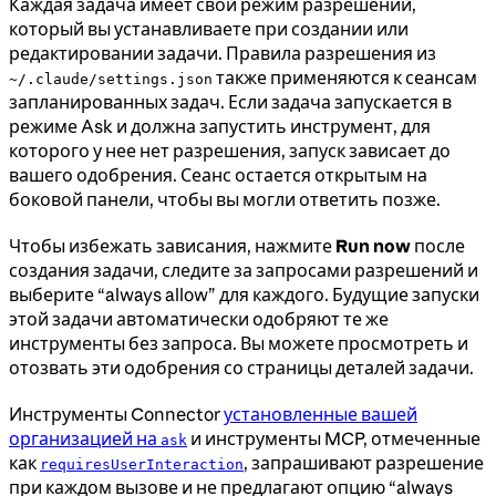
Каждая задача имеет свой режим разрешений,
который вы устанавливаете при создании или
редактировании задачи. Правила разрешения из
также применяются к сеансам
~/.claude/settings.json
запланированных задач. Если задача запускается в
режиме Ask и должна запустить инструмент, для
которого у нее нет разрешения, запуск зависает до
вашего одобрения. Сеанс остается открытым на
боковой панели, чтобы вы могли ответить позже.
Чтобы избежать зависания, нажмите
Run now
после
создания задачи, следите за запросами разрешений и
выберите “always allow” для каждого. Будущие запуски
этой задачи автоматически одобряют те же
инструменты без запроса. Вы можете просмотреть и
отозвать эти одобрения со страницы деталей задачи.
Инструменты Connector
установленные вашей
организацией на
и инструменты MCP, отмеченные
ask
как
, запрашивают разрешение
requiresUserInteraction
при каждом вызове и не предлагают опцию “always