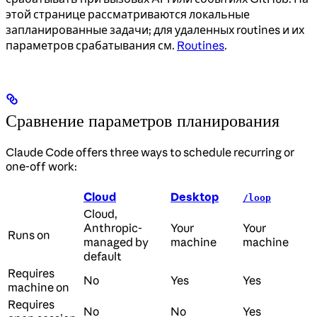
этой странице рассматриваются локальные
запланированные задачи; для удаленных routines и их
параметров срабатывания см.
Routines
.
Сравнение параметров планирования
Claude Code offers three ways to schedule recurring or
one-off work:
Cloud
Desktop
/loop
Cloud,
Anthropic-
Your
Your
Runs on
managed by
machine
machine
default
Requires
No
Yes
Yes
machine on
Requires
No
No
Yes