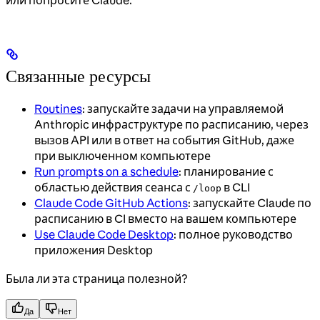
или попросите Claude.
Связанные ресурсы
Routines
: запускайте задачи на управляемой
Anthropic инфраструктуре по расписанию, через
вызов API или в ответ на события GitHub, даже
при выключенном компьютере
Run prompts on a schedule
: планирование с
областью действия сеанса с
в CLI
/loop
Claude Code GitHub Actions
: запускайте Claude по
расписанию в CI вместо на вашем компьютере
Use Claude Code Desktop
: полное руководство
приложения Desktop
Была ли эта страница полезной?
Да
Нет