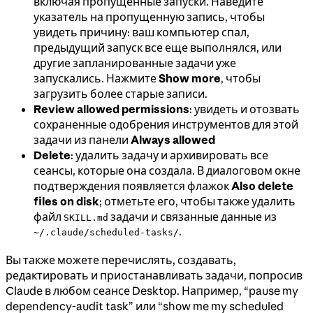
включая пропущенные запуски. Наведите
указатель на пропущенную запись, чтобы
увидеть причину: ваш компьютер спал,
предыдущий запуск все еще выполнялся, или
другие запланированные задачи уже
запускались. Нажмите
Show more
, чтобы
загрузить более старые записи.
Review allowed permissions
: увидеть и отозвать
сохраненные одобрения инструментов для этой
задачи из панели
Always allowed
Delete
: удалить задачу и архивировать все
сеансы, которые она создала. В диалоговом окне
подтверждения появляется флажок
Also delete
files on disk
; отметьте его, чтобы также удалить
файл
задачи и связанные данные из
SKILL.md
.
~/.claude/scheduled-tasks/
Вы также можете перечислять, создавать,
редактировать и приостанавливать задачи, попросив
Claude в любом сеансе Desktop. Например, “pause my
dependency-audit task” или “show me my scheduled