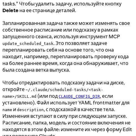
tasks.” Чтобы удалить задачу, используйте кнопку
Delete
на ее странице деталей.
Запланированная задача также может изменять свое
собственное расписание или подсказку в рамках
запущенного сеанса, используя инструмент MCP
. Это позволяет задаче
update_scheduled_task
перепланировать себя на основе того, что она
находит, например, перепланировать проверку кода
на более раннее время, когда она обнаруживает, что
была создана ветка выпуска.
Чтобы отредактировать подсказку задачи на диске,
откройте
~/.claude/scheduled-tasks/<task-
(или под
, если
name>/SKILL.md
CLAUDE_CONFIG_DIR
установлено). Файл использует YAML frontmatter для
и
, с подсказкой в качестве тела.
name
description
Изменения вступают в силу при следующем запуске.
Расписание, папка, модель и состояние включения не
находятся в этом файле: измените их через форму Edit