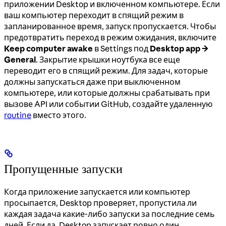
приложении Desktop и включенном компьютере. Если
ваш компьютер переходит в спящий режим в
запланированное время, запуск пропускается. Чтобы
предотвратить переход в режим ожидания, включите
Keep computer awake
в Settings под
Desktop app →
General
. Закрытие крышки ноутбука все еще
переводит его в спящий режим. Для задач, которые
должны запускаться даже при выключенном
компьютере, или которые должны срабатывать при
вызове API или событии GitHub, создайте удаленную
routine
вместо этого.
Пропущенные запуски
Когда приложение запускается или компьютер
просыпается, Desktop проверяет, пропустила ли
каждая задача какие-либо запуски за последние семь
дней. Если да, Desktop запускает ровно один