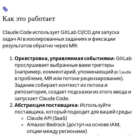
Как это работает
Claude Code использует GitLab CI/CD для запуска
задач AI в изолированных заданиях и фиксации
результатов обратно через MR:
Оркестровка, управляемая событиями
: GitLab
прослушивает выбранные вами триггеры
(например, комментарий, упоминающий
@claude
в проблеме, MR или потоке рецензирования).
Задание собирает контекст из потока и
репозитория, создает подсказки из этого ввода и
запускает Claude Code.
Абстракция поставщика
: Используйте
поставщика, который подходит для вашей среды:
Claude API (SaaS)
Amazon Bedrock (доступ на основе IAM,
опции между регионами)