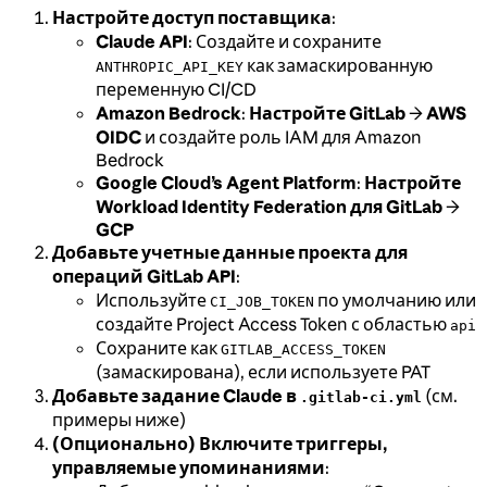
Настройте доступ поставщика
:
Claude API
: Создайте и сохраните
как замаскированную
ANTHROPIC_API_KEY
переменную CI/CD
Amazon Bedrock
:
Настройте GitLab
→
AWS
OIDC
и создайте роль IAM для Amazon
Bedrock
Google Cloud’s Agent Platform
:
Настройте
Workload Identity Federation для GitLab
→
GCP
Добавьте учетные данные проекта для
операций GitLab API
:
Используйте
по умолчанию или
CI_JOB_TOKEN
создайте Project Access Token с областью
api
Сохраните как
GITLAB_ACCESS_TOKEN
(замаскирована), если используете PAT
Добавьте задание Claude в
(см.
.gitlab-ci.yml
примеры ниже)
(Опционально) Включите триггеры,
управляемые упоминаниями
: