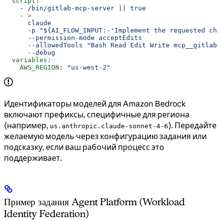
  script
:
    - 
/bin/gitlab-mcp-server || true
    - 
>
      claude
      -p "${AI_FLOW_INPUT:-'Implement the requested cha
      --permission-mode acceptEdits
      --allowedTools "Bash Read Edit Write mcp__gitlab"
      --debug
  variables
:
    AWS_REGION
: 
"us-west-2"
Идентификаторы моделей для Amazon Bedrock
включают префиксы, специфичные для региона
(например,
). Передайте
us.anthropic.claude-sonnet-4-6
желаемую модель через конфигурацию задания или
подсказку, если ваш рабочий процесс это
поддерживает.
Пример задания Agent Platform (Workload
Identity Federation)