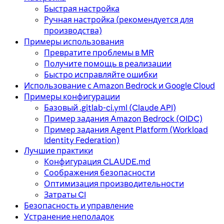
Быстрая настройка
Ручная настройка (рекомендуется для
производства)
Примеры использования
Превратите проблемы в MR
Получите помощь в реализации
Быстро исправляйте ошибки
Использование с Amazon Bedrock и Google Cloud
Примеры конфигурации
Базовый .gitlab-ci.yml (Claude API)
Пример задания Amazon Bedrock (OIDC)
Пример задания Agent Platform (Workload
Identity Federation)
Лучшие практики
Конфигурация CLAUDE.md
Соображения безопасности
Оптимизация производительности
Затраты CI
Безопасность и управление
Устранение неполадок