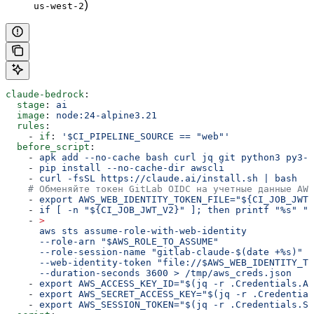
)
us-west-2
claude-bedrock
:
  stage
: 
ai
  image
: 
node:24-alpine3.21
  rules
:
    - 
if
: 
'$CI_PIPELINE_SOURCE == "web"'
  before_script
:
    - 
apk add --no-cache bash curl jq git python3 py3-p
    - 
pip install --no-cache-dir awscli
    - 
curl -fsSL https://claude.ai/install.sh | bash
    # Обменяйте токен GitLab OIDC на учетные данные AWS
    - 
export AWS_WEB_IDENTITY_TOKEN_FILE="${CI_JOB_JWT_
    - 
if [ -n "${CI_JOB_JWT_V2}" ]; then printf "%s" "$
    - 
>
      aws sts assume-role-with-web-identity
      --role-arn "$AWS_ROLE_TO_ASSUME"
      --role-session-name "gitlab-claude-$(date +%s)"
      --web-identity-token "file://$AWS_WEB_IDENTITY_TO
      --duration-seconds 3600 > /tmp/aws_creds.json
    - 
export AWS_ACCESS_KEY_ID="$(jq -r .Credentials.Ac
    - 
export AWS_SECRET_ACCESS_KEY="$(jq -r .Credentia
    - 
export AWS_SESSION_TOKEN="$(jq -r .Credentials.Se