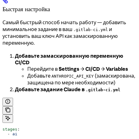
Быстрая настройка
Самый быстрый способ начать работу — добавить
минимальное задание в ваш
и
.gitlab-ci.yml
установить ваш ключ API как замаскированную
переменную.
Добавьте замаскированную переменную
CI/CD
Перейдите в
Settings
→
CI/CD
→
Variables
Добавьте
(замаскирована,
ANTHROPIC_API_KEY
защищена по мере необходимости)
Добавьте задание Claude в
.gitlab-ci.yml
stages
:
  - 
ai