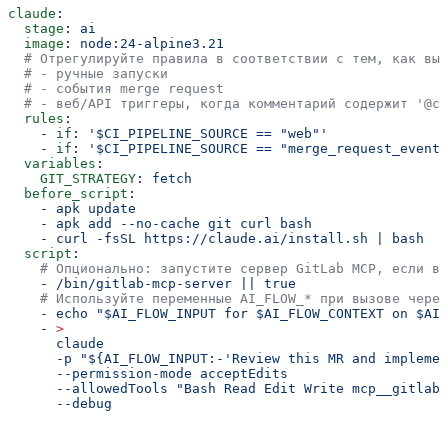
claude
:
  stage
: 
ai
  image
: 
node:24-alpine3.21
  # Отрегулируйте правила в соответствии с тем, как вы 
  # - ручные запуски
  # - события merge request
  # - веб/API триггеры, когда комментарий содержит '@cl
  rules
:
    - 
if
: 
'$CI_PIPELINE_SOURCE == "web"'
    - 
if
: 
'$CI_PIPELINE_SOURCE == "merge_request_event"
  variables
:
    GIT_STRATEGY
: 
fetch
  before_script
:
    - 
apk update
    - 
apk add --no-cache git curl bash
    - 
curl -fsSL https://claude.ai/install.sh | bash
  script
:
    # Опционально: запустите сервер GitLab MCP, если ва
    - 
/bin/gitlab-mcp-server || true
    # Используйте переменные AI_FLOW_* при вызове через
    - 
echo "$AI_FLOW_INPUT for $AI_FLOW_CONTEXT on $AI_
    - 
>
      claude
      -p "${AI_FLOW_INPUT:-'Review this MR and implemen
      --permission-mode acceptEdits
      --allowedTools "Bash Read Edit Write mcp__gitlab"
      --debug