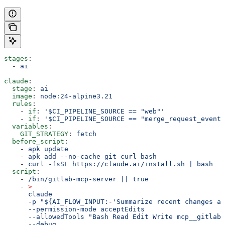
stages
:
  - 
ai
claude
:
  stage
: 
ai
  image
: 
node:24-alpine3.21
  rules
:
    - 
if
: 
'$CI_PIPELINE_SOURCE == "web"'
    - 
if
: 
'$CI_PIPELINE_SOURCE == "merge_request_event"
  variables
:
    GIT_STRATEGY
: 
fetch
  before_script
:
    - 
apk update
    - 
apk add --no-cache git curl bash
    - 
curl -fsSL https://claude.ai/install.sh | bash
  script
:
    - 
/bin/gitlab-mcp-server || true
    - 
>
      claude
      -p "${AI_FLOW_INPUT:-'Summarize recent changes an
      --permission-mode acceptEdits
      --allowedTools "Bash Read Edit Write mcp__gitlab"
      --debug