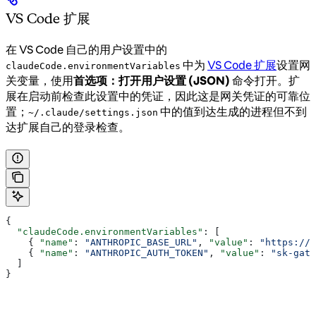
VS Code 扩展
在 VS Code 自己的用户设置中的
中为
VS Code 扩展
设置网
claudeCode.environmentVariables
关变量，使用
首选项：打开用户设置 (JSON)
命令打开。扩
展在启动前检查此设置中的凭证，因此这是网关凭证的可靠位
置；
中的值到达生成的进程但不到
~/.claude/settings.json
达扩展自己的登录检查。
{
  "claudeCode.environmentVariables"
: [
    { 
"name"
: 
"ANTHROPIC_BASE_URL"
, 
"value"
: 
"https://l
    { 
"name"
: 
"ANTHROPIC_AUTH_TOKEN"
, 
"value"
: 
"sk-gate
  ]
}