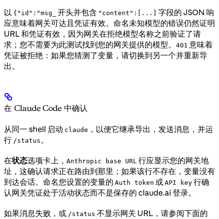
以
开头并包含
字段的 JSON 响
{"id":"msg_
"content":[...]
应意味着网关可达且凭证有效。命名未知模型的错误仍然证明
URL 和凭证有效，因为网关在拒绝模型名称之前验证了请
求；您不需要为此测试找到您的网关提供的模型。
意味着
401
凭证被拒绝：如果您猜测了变量，请切换到另一个并重新导
出。
在 Claude Code 中确认
从同一 shell 启动
，以便它继承导出，发送消息，并运
claude
行
。
/status
在
状态
选项卡上，
行应显示您的网关地
Anthropic base URL
址，这确认请求正在路由到那里；如果该行不存在，变量没有
到达会话。命名您设置的变量的
或
行确
Auth token
API key
认网关凭证处于活动状态而不是保存的 claude.ai 登录。
如果消息失败，或
不显示网关 URL，请参阅下面的
/status