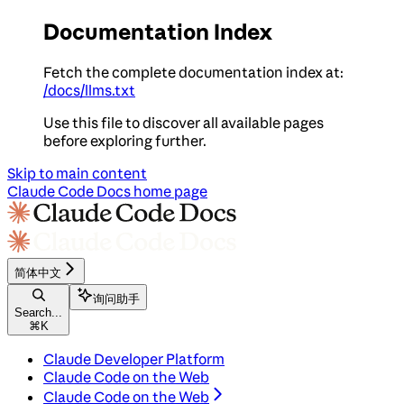
Documentation Index
Fetch the complete documentation index at:
/docs/llms.txt
Use this file to discover all available pages
before exploring further.
Skip to main content
Claude Code Docs
home page
简体中文
询问助手
Search...
⌘
K
Claude Developer Platform
Claude Code on the Web
Claude Code on the Web