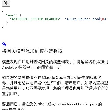
{
  "env"
: {
    "ANTHROPIC_CUSTOM_HEADERS"
: 
"X-Org-Route: prod
\n
X-T
  }
}
将网关模型添加到模型选择器
模型发现在启动时查询网关的模型列表，并将这些名称添加到
选择器中，与内置条目一起。
/model
如果您的网关提供不在 Claude Code 内置列表中的模型名
称，并且您想从选择器中选择它们，请启用它。如果内置模型
是您使用的，您不需要发现；您的管理员也可能已通过托管设
置启用它。
要启用它，请在您的 shell 或
的
~/.claude/settings.json
块中设置
env