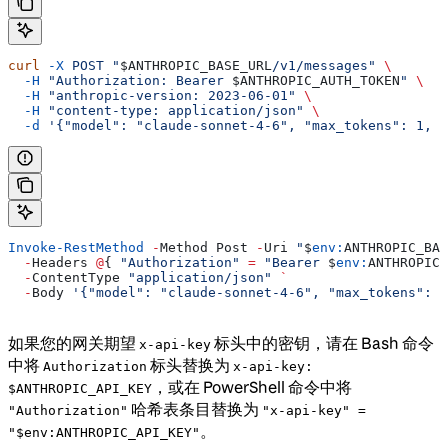
curl
 -X
 POST
 "
$ANTHROPIC_BASE_URL
/v1/messages"
 \
  -H
 "Authorization: Bearer 
$ANTHROPIC_AUTH_TOKEN
"
 \
  -H
 "anthropic-version: 2023-06-01"
 \
  -H
 "content-type: application/json"
 \
  -d
 '{"model": "claude-sonnet-4-6", "max_tokens": 1, "
Invoke-RestMethod
 -
Method Post 
-
Uri 
"
$
env:
ANTHROPIC_BAS
  -
Headers 
@
{ 
"Authorization"
 =
 "Bearer 
$
env:
ANTHROPIC_
  -
ContentType 
"application/json"
 `
  -
Body 
'{"model": "claude-sonnet-4-6", "max_tokens": 1
如果您的网关期望
标头中的密钥，请在 Bash 命令
x-api-key
中将
标头替换为
Authorization
x-api-key:
，或在 PowerShell 命令中将
$ANTHROPIC_API_KEY
哈希表条目替换为
"Authorization"
"x-api-key" =
。
"$env:ANTHROPIC_API_KEY"