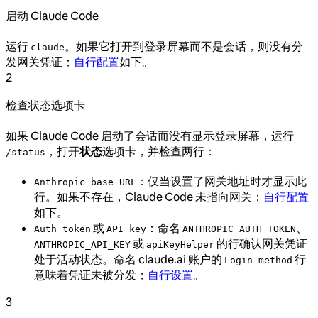
启动 Claude Code
运行
。如果它打开到登录屏幕而不是会话，则没有分
claude
发网关凭证；
自行配置
如下。
2
检查状态选项卡
如果 Claude Code 启动了会话而没有显示登录屏幕，运行
，打开
状态
选项卡，并检查两行：
/status
：仅当设置了网关地址时才显示此
Anthropic base URL
行。如果不存在，Claude Code 未指向网关；
自行配置
如下。
或
：命名
、
Auth token
API key
ANTHROPIC_AUTH_TOKEN
或
的行确认网关凭证
ANTHROPIC_API_KEY
apiKeyHelper
处于活动状态。命名 claude.ai 账户的
行
Login method
意味着凭证未被分发；
自行设置
。
3