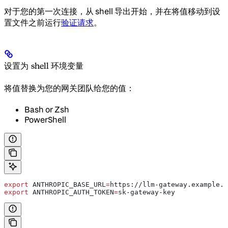
对于您的第一次连接，从 shell 导出开始，并在将值移动到设
置文件之前运行
验证请求
。
设置为 shell 环境变量
将值替换为您的网关团队给您的值：
Bash or Zsh
PowerShell
export
 ANTHROPIC_BASE_URL
=
https
://
llm-gateway
.
example
.
c
export
 ANTHROPIC_AUTH_TOKEN
=
sk-gateway-key