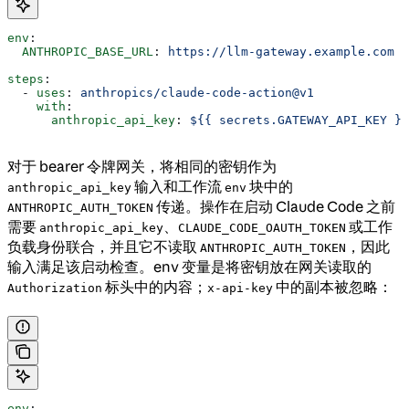
env
:
  ANTHROPIC_BASE_URL
: 
https://llm-gateway.example.com
steps
:
  - 
uses
: 
anthropics/claude-code-action@v1
    with
:
      anthropic_api_key
: 
${{ secrets.GATEWAY_API_KEY }}
对于 bearer 令牌网关，将相同的密钥作为
输入和工作流
块中的
anthropic_api_key
env
传递。操作在启动 Claude Code 之前
ANTHROPIC_AUTH_TOKEN
需要
、
或工作
anthropic_api_key
CLAUDE_CODE_OAUTH_TOKEN
负载身份联合，并且它不读取
，因此
ANTHROPIC_AUTH_TOKEN
输入满足该启动检查。env 变量是将密钥放在网关读取的
标头中的内容；
中的副本被忽略：
Authorization
x-api-key
env
: