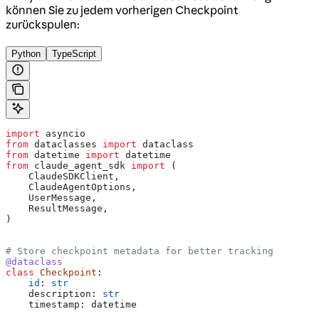
können Sie zu jedem vorherigen Checkpoint
zurückspulen:
Python
TypeScript
import
 asyncio
from
 dataclasses 
import
 dataclass
from
 datetime 
import
 datetime
from
 claude_agent_sdk 
import
 (
    ClaudeSDKClient,
    ClaudeAgentOptions,
    UserMessage,
    ResultMessage,
)
# Store checkpoint metadata for better tracking
@dataclass
class
 Checkpoint
:
    id
: 
str
    description: 
str
    timestamp: datetime