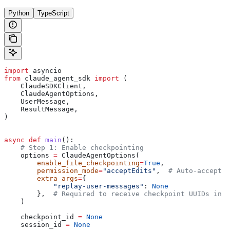
Python
TypeScript
import
 asyncio
from
 claude_agent_sdk 
import
 (
    ClaudeSDKClient,
    ClaudeAgentOptions,
    UserMessage,
    ResultMessage,
)
async
 def
 main
():
    # Step 1: Enable checkpointing
    options 
=
 ClaudeAgentOptions(
        enable_file_checkpointing
=
True
,
        permission_mode
=
"acceptEdits"
,  
# Auto-accept f
        extra_args
=
{
            "replay-user-messages"
: 
None
        },  
# Required to receive checkpoint UUIDs in t
    )
    checkpoint_id 
=
 None
    session_id 
=
 None