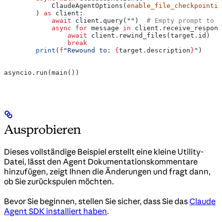
            ClaudeAgentOptions(
enable_file_checkpointin
        ) 
as
 client:
            await
 client.query(
""
)  
# Empty prompt to o
            async
 for
 message 
in
 client.receive_respons
                await
 client.rewind_files(target.id)
                break
        print
(
f
"Rewound to: 
{
target.description
}
"
)
asyncio.run(main())
Ausprobieren
Dieses vollständige Beispiel erstellt eine kleine Utility-
Datei, lässt den Agent Dokumentationskommentare
hinzufügen, zeigt Ihnen die Änderungen und fragt dann,
ob Sie zurückspulen möchten.
Bevor Sie beginnen, stellen Sie sicher, dass Sie das
Claude
Agent SDK installiert haben
.