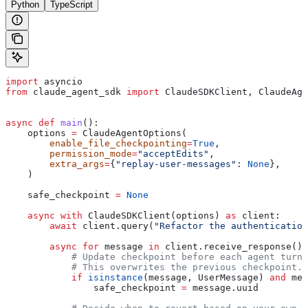
Python
TypeScript
import
 asyncio
from
 claude_agent_sdk 
import
 ClaudeSDKClient, ClaudeAg
async
 def
 main
():
    options 
=
 ClaudeAgentOptions(
        enable_file_checkpointing
=
True
,
        permission_mode
=
"acceptEdits"
,
        extra_args
=
{
"replay-user-messages"
: 
None
},
    )
    safe_checkpoint 
=
 None
    async
 with
 ClaudeSDKClient(options) 
as
 client:
        await
 client.query(
"Refactor the authentication
        async
 for
 message 
in
 client.receive_response():
            # Update checkpoint before each agent turn 
            # This overwrites the previous checkpoint.
            if
 isinstance
(message, UserMessage) 
and
 mes
                safe_checkpoint 
=
 message.uuid