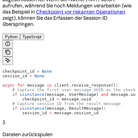
aufrufen, während Sie noch Meldungen verarbeiten (wie
das Beispiel in
Checkpoint vor riskanten Operationen
zeigt), können Sie das Erfassen der Session-ID
überspringen.
Python
TypeScript
checkpoint_id 
=
 None
session_id 
=
 None
async
 for
 message 
in
 client.receive_response():
    # Capture the first user message UUID as the checkp
    if
 isinstance
(message, UserMessage) 
and
 message.uui
        checkpoint_id 
=
 message.uuid
    # Capture session ID from the result message
    if
 isinstance
(message, ResultMessage):
        session_id 
=
 message.session_id
3
Dateien zurückspulen