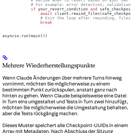
            # Decide when to revert based on your own l
            # For example: error detection, validation 
            if
 your_revert_condition 
and
 safe_checkpoin
                await
 client.rewind_files(safe_checkpoi
                # Exit the loop after rewinding, files 
                break
asyncio.run(main())
Mehrere Wiederherstellungspunkte
Wenn Claude Änderungen über mehrere Turns hinweg
vornimmt, möchten Sie möglicherweise zu einem
bestimmten Punkt zurückspulen, anstatt ganz nach
hinten zu gehen. Wenn Claude beispielsweise eine Datei
in Turn eins umgestaltet und Tests in Turn zwei hinzufügt,
möchten Sie möglicherweise die Umgestaltung behalten,
aber die Tests rückgängig machen.
Dieses Muster speichert alle Checkpoint-UUIDs in einem
Array mit Metadaten. Nach Abschluss der Sitzung