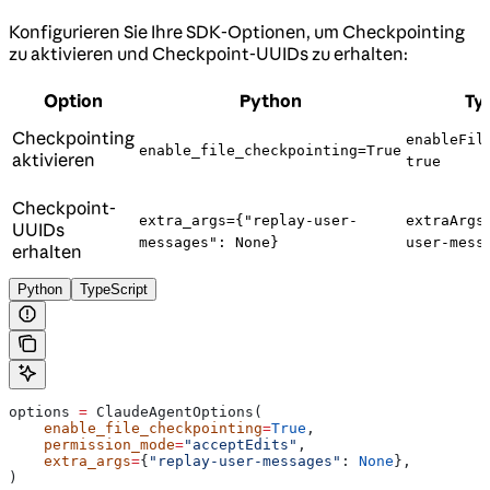
Konfigurieren Sie Ihre SDK-Optionen, um Checkpointing
zu aktivieren und Checkpoint-UUIDs zu erhalten:
Option
Python
Ty
Checkpointing
enableFil
enable_file_checkpointing=True
aktivieren
true
Checkpoint-
extra_args={"replay-user-
extraArgs
UUIDs
messages": None}
user-mess
erhalten
Python
TypeScript
options 
=
 ClaudeAgentOptions(
    enable_file_checkpointing
=
True
,
    permission_mode
=
"acceptEdits"
,
    extra_args
=
{
"replay-user-messages"
: 
None
},
)