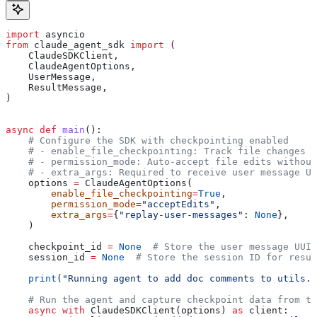
import
 asyncio
from
 claude_agent_sdk 
import
 (
    ClaudeSDKClient,
    ClaudeAgentOptions,
    UserMessage,
    ResultMessage,
)
async
 def
 main
():
    # Configure the SDK with checkpointing enabled
    # - enable_file_checkpointing: Track file changes f
    # - permission_mode: Auto-accept file edits without
    # - extra_args: Required to receive user message UU
    options 
=
 ClaudeAgentOptions(
        enable_file_checkpointing
=
True
,
        permission_mode
=
"acceptEdits"
,
        extra_args
=
{
"replay-user-messages"
: 
None
},
    )
    checkpoint_id 
=
 None
  # Store the user message UUID
    session_id 
=
 None
  # Store the session ID for resum
    print
(
"Running agent to add doc comments to utils.p
    # Run the agent and capture checkpoint data from th
    async
 with
 ClaudeSDKClient(options) 
as
 client: