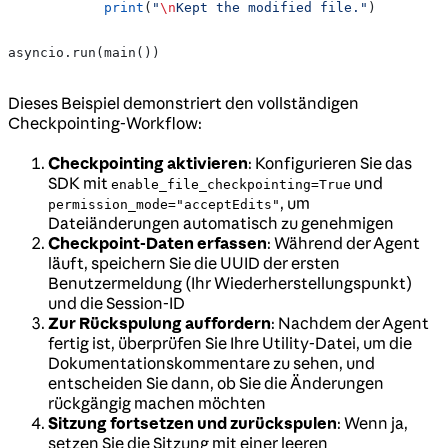
            print
(
"
\n
Kept the modified file."
)
asyncio.run(main())
Dieses Beispiel demonstriert den vollständigen
Checkpointing-Workflow:
Checkpointing aktivieren
: Konfigurieren Sie das
SDK mit
und
enable_file_checkpointing=True
, um
permission_mode="acceptEdits"
Dateiänderungen automatisch zu genehmigen
Checkpoint-Daten erfassen
: Während der Agent
läuft, speichern Sie die UUID der ersten
Benutzermeldung (Ihr Wiederherstellungspunkt)
und die Session-ID
Zur Rückspulung auffordern
: Nachdem der Agent
fertig ist, überprüfen Sie Ihre Utility-Datei, um die
Dokumentationskommentare zu sehen, und
entscheiden Sie dann, ob Sie die Änderungen
rückgängig machen möchten
Sitzung fortsetzen und zurückspulen
: Wenn ja,
setzen Sie die Sitzung mit einer leeren