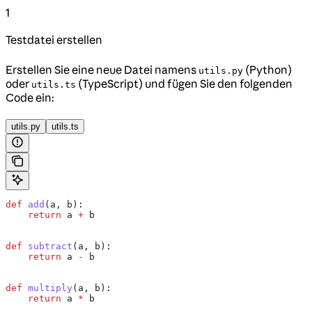
1
Testdatei erstellen
Erstellen Sie eine neue Datei namens
(Python)
utils.py
oder
(TypeScript) und fügen Sie den folgenden
utils.ts
Code ein:
utils.py
utils.ts
def
 add
(
a
, 
b
):
    return
 a 
+
 b
def
 subtract
(
a
, 
b
):
    return
 a 
-
 b
def
 multiply
(
a
, 
b
):
    return
 a 
*
 b