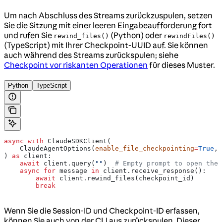
Um nach Abschluss des Streams zurückzuspulen, setzen
Sie die Sitzung mit einer leeren Eingabeaufforderung fort
und rufen Sie
(Python) oder
rewind_files()
rewindFiles()
(TypeScript) mit Ihrer Checkpoint-UUID auf. Sie können
auch während des Streams zurückspulen; siehe
Checkpoint vor riskanten Operationen
für dieses Muster.
Python
TypeScript
async
 with
 ClaudeSDKClient(
    ClaudeAgentOptions(
enable_file_checkpointing
=
True
, 
) 
as
 client:
    await
 client.query(
""
)  
# Empty prompt to open the 
    async
 for
 message 
in
 client.receive_response():
        await
 client.rewind_files(checkpoint_id)
        break
Wenn Sie die Session-ID und Checkpoint-ID erfassen,
können Sie auch von der CLI aus zurückspulen. Dieser