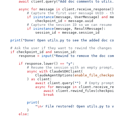
        await
 client.query(
"Add doc comments to utils.p
        async
 for
 message 
in
 client.receive_response():
            # Capture the first user message UUID - thi
            if
 isinstance
(message, UserMessage) 
and
 mes
                checkpoint_id 
=
 message.uuid
            # Capture the session ID so we can resume l
            if
 isinstance
(message, ResultMessage):
                session_id 
=
 message.session_id
    print
(
"Done! Open utils.py to see the added doc com
    # Ask the user if they want to rewind the changes
    if
 checkpoint_id 
and
 session_id:
        response 
=
 input
(
"Rewind to remove the doc com
        if
 response.lower() 
==
 "y"
:
            # Resume the session with an empty prompt, 
            async
 with
 ClaudeSDKClient(
                ClaudeAgentOptions(
enable_file_checkpoi
            ) 
as
 client:
                await
 client.query(
""
)  
# Empty prompt 
                async
 for
 message 
in
 client.receive_res
                    await
 client.rewind_files(checkpoin
                    break
            print
(
                "
\n
✓ File restored! Open utils.py to ve
            )
        else
: