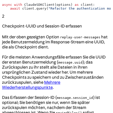
async
 with
 ClaudeSDKClient(options) 
as
 client:
    await
 client.query(
"Refactor the authentication mod
2
Checkpoint-UUID und Session-ID erfassen
Mit der oben gezeigten Option
hat
replay-user-messages
jede Benutzermeldung im Response-Stream eine UUID,
die als Checkpoint dient.
Für die meisten Anwendungsfälle erfassen Sie die UUID
der ersten Benutzermeldung (
); das
message.uuid
Zurückspulen zu ihr stellt alle Dateien in ihren
ursprünglichen Zustand wieder her. Um mehrere
Checkpoints zu speichern und zu Zwischenzuständen
zurückzuspulen, siehe
Mehrere
Wiederherstellungspunkte
.
Das Erfassen der Session-ID (
) ist
message.session_id
optional; Sie benötigen sie nur, wenn Sie später
zurückspulen möchten, nachdem der Stream
abgeschlossen ist. Wenn Sie
sofort
rewindFiles()