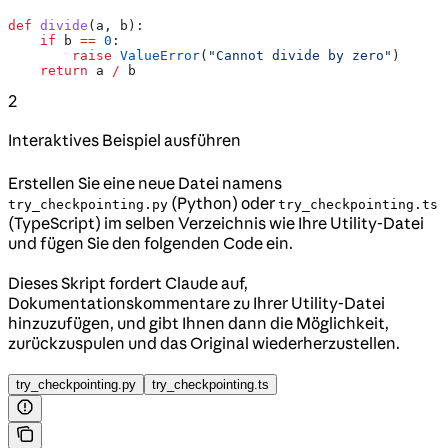
def
 divide
(
a
, 
b
):
    if
 b 
==
 0
:
        raise
 ValueError
(
"Cannot divide by zero"
)
    return
 a 
/
 b
2
Interaktives Beispiel ausführen
Erstellen Sie eine neue Datei namens
(Python) oder
try_checkpointing.py
try_checkpointing.ts
(TypeScript) im selben Verzeichnis wie Ihre Utility-Datei
und fügen Sie den folgenden Code ein.
Dieses Skript fordert Claude auf,
Dokumentationskommentare zu Ihrer Utility-Datei
hinzuzufügen, und gibt Ihnen dann die Möglichkeit,
zurückzuspulen und das Original wiederherzustellen.
try_checkpointing.py
try_checkpointing.ts