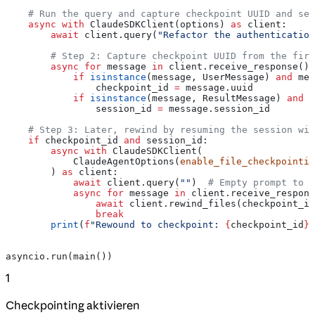
    # Run the query and capture checkpoint UUID and ses
    async
 with
 ClaudeSDKClient(options) 
as
 client:
        await
 client.query(
"Refactor the authentication
        # Step 2: Capture checkpoint UUID from the firs
        async
 for
 message 
in
 client.receive_response():
            if
 isinstance
(message, UserMessage) 
and
 mes
                checkpoint_id 
=
 message.uuid
            if
 isinstance
(message, ResultMessage) 
and
 n
                session_id 
=
 message.session_id
    # Step 3: Later, rewind by resuming the session wit
    if
 checkpoint_id 
and
 session_id:
        async
 with
 ClaudeSDKClient(
            ClaudeAgentOptions(
enable_file_checkpointin
        ) 
as
 client:
            await
 client.query(
""
)  
# Empty prompt to o
            async
 for
 message 
in
 client.receive_respons
                await
 client.rewind_files(checkpoint_id
                break
        print
(
f
"Rewound to checkpoint: 
{
checkpoint_id
}
"
asyncio.run(main())
1
Checkpointing aktivieren