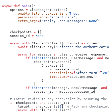
async
 def
 main
():
    options 
=
 ClaudeAgentOptions(
        enable_file_checkpointing
=
True
,
        permission_mode
=
"acceptEdits"
,
        extra_args
=
{
"replay-user-messages"
: 
None
},
    )
    checkpoints 
=
 []
    session_id 
=
 None
    async
 with
 ClaudeSDKClient(options) 
as
 client:
        await
 client.query(
"Refactor the authentication
        async
 for
 message 
in
 client.receive_response():
            if
 isinstance
(message, UserMessage) 
and
 mes
                checkpoints.append(
                    Checkpoint(
                        id
=
message.uuid,
                        description
=
f
"After turn 
{
len
(c
                        timestamp
=
datetime.now(),
                    )
                )
            if
 isinstance
(message, ResultMessage) 
and
 n
                session_id 
=
 message.session_id
    # Later: rewind to any checkpoint by resuming the s
    if
 checkpoints 
and
 session_id:
        target 
=
 checkpoints[
0
]  
# Pick any checkpoint
        async
 with
 ClaudeSDKClient(