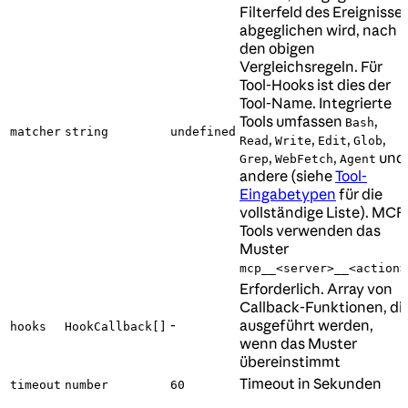
Filterfeld des Ereignisse
abgeglichen wird, nach
den obigen
Vergleichsregeln. Für
Tool-Hooks ist dies der
Tool-Name. Integrierte
Tools umfassen
,
Bash
matcher
string
undefined
,
,
,
,
Read
Write
Edit
Glob
,
,
und
Grep
WebFetch
Agent
andere (siehe
Tool-
Eingabetypen
für die
vollständige Liste). MCP
Tools verwenden das
Muster
mcp__<server>__<action>
Erforderlich. Array von
Callback-Funktionen, di
-
ausgeführt werden,
hooks
HookCallback[]
wenn das Muster
übereinstimmt
Timeout in Sekunden
timeout
number
60