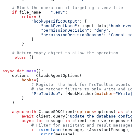
    # Block the operation if targeting a .env file
    if
 file_name 
==
 ".env"
:
        return
 {
            "hookSpecificOutput"
: {
                "hookEventName"
: input_data[
"hook_event
                "permissionDecision"
: 
"deny"
,
                "permissionDecisionReason"
: 
"Cannot mod
            }
        }
    # Return empty object to allow the operation
    return
 {}
async
 def
 main
():
    options 
=
 ClaudeAgentOptions(
        hooks
=
{
            # Register the hook for PreToolUse events
            # The matcher filters to only Write and Edi
            "PreToolUse"
: [HookMatcher(
matcher
=
"Write|E
        }
    )
    async
 with
 ClaudeSDKClient(
options
=
options) 
as
 clie
        await
 client.query(
"Update the database configu
        async
 for
 message 
in
 client.receive_response():
            # Filter for assistant and result messages
            if
 isinstance
(message, (AssistantMessage, R
                print
(message)