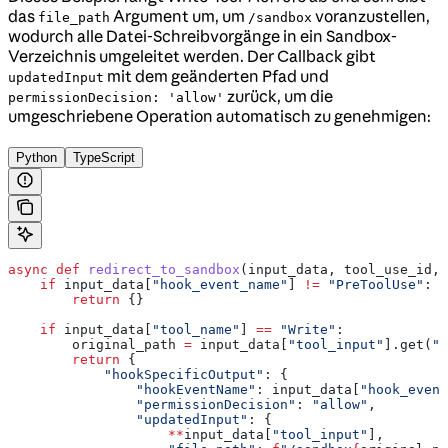
das
Argument um, um
voranzustellen,
file_path
/sandbox
wodurch alle Datei-Schreibvorgänge in ein Sandbox-
Verzeichnis umgeleitet werden. Der Callback gibt
mit dem geänderten Pfad und
updatedInput
zurück, um die
permissionDecision: 'allow'
umgeschriebene Operation automatisch zu genehmigen:
Python
TypeScript
async
 def
 redirect_to_sandbox
(
input_data
, 
tool_use_id
, 
    if
 input_data[
"hook_event_name"
] 
!=
 "PreToolUse"
:
        return
 {}
    if
 input_data[
"tool_name"
] 
==
 "Write"
:
        original_path 
=
 input_data[
"tool_input"
].get(
"f
        return
 {
            "hookSpecificOutput"
: {
                "hookEventName"
: input_data[
"hook_event
                "permissionDecision"
: 
"allow"
,
                "updatedInput"
: {
                    **
input_data[
"tool_input"
],