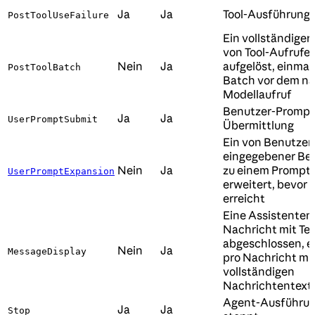
Ja
Ja
Tool-Ausführungs
PostToolUseFailure
Ein vollständiger
von Tool-Aufrufe
Nein
Ja
aufgelöst, einmal
PostToolBatch
Batch vor dem n
Modellaufruf
Benutzer-Prompt
Ja
Ja
UserPromptSubmit
Übermittlung
Ein von Benutzer
eingegebener Bef
Nein
Ja
zu einem Prompt
UserPromptExpansion
erweitert, bevor 
erreicht
Eine Assistenten
Nachricht mit Tex
abgeschlossen, e
Nein
Ja
MessageDisplay
pro Nachricht mi
vollständigen
Nachrichtentext
Agent-Ausführu
Ja
Ja
Stop