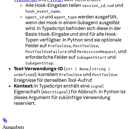
Alle Hook-Eingaben teilen
,
und
session_id
cwd
.
hook_event_name
und
werden ausgefüllt,
agent_id
agent_type
wenn der Hook in einem Subagent ausgelöst
wird. In TypeScript befinden sich diese in der
Basis-Hook-Eingabe und sind für alle Hook-
Typen verfügbar. In Python sind sie optionale
Felder auf
,
,
PreToolUse
PostToolUse
und
, und
PostToolUseFailure
PermissionRequest
erforderliche Felder auf
und
SubagentStart
.
SubagentStop
Tool-Verwendungs-ID
(
/
str | None
string |
): korreliert
und
undefined
PreToolUse
PostToolUse
Ereignisse für denselben Tool-Aufruf.
Kontext:
In TypeScript enthält eine
signal
Eigenschaft (
) für Abbruch. In Python ist
AbortSignal
dieses Argument für zukünftige Verwendung
reserviert.
Ausgaben