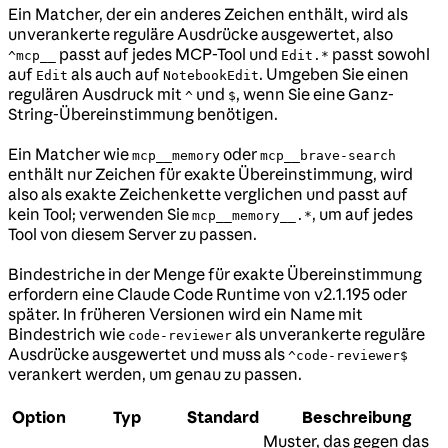
Ein Matcher, der ein anderes Zeichen enthält, wird als
unverankerte reguläre Ausdrücke ausgewertet, also
passt auf jedes MCP-Tool und
passt sowohl
^mcp__
Edit.*
auf
als auch auf
. Umgeben Sie einen
Edit
NotebookEdit
regulären Ausdruck mit
und
, wenn Sie eine Ganz-
^
$
String-Übereinstimmung benötigen.
Ein Matcher wie
oder
mcp__memory
mcp__brave-search
enthält nur Zeichen für exakte Übereinstimmung, wird
also als exakte Zeichenkette verglichen und passt auf
kein Tool; verwenden Sie
, um auf jedes
mcp__memory__.*
Tool von diesem Server zu passen.
Bindestriche in der Menge für exakte Übereinstimmung
erfordern eine Claude Code Runtime von v2.1.195 oder
später. In früheren Versionen wird ein Name mit
Bindestrich wie
als unverankerte reguläre
code-reviewer
Ausdrücke ausgewertet und muss als
^code-reviewer$
verankert werden, um genau zu passen.
Option
Typ
Standard
Beschreibung
Muster, das gegen das