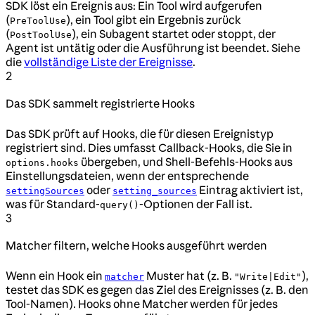
SDK löst ein Ereignis aus: Ein Tool wird aufgerufen
(
), ein Tool gibt ein Ergebnis zurück
PreToolUse
(
), ein Subagent startet oder stoppt, der
PostToolUse
Agent ist untätig oder die Ausführung ist beendet. Siehe
die
vollständige Liste der Ereignisse
.
2
Das SDK sammelt registrierte Hooks
Das SDK prüft auf Hooks, die für diesen Ereignistyp
registriert sind. Dies umfasst Callback-Hooks, die Sie in
übergeben, und Shell-Befehls-Hooks aus
options.hooks
Einstellungsdateien, wenn der entsprechende
oder
Eintrag aktiviert ist,
settingSources
setting_sources
was für Standard-
-Optionen der Fall ist.
query()
3
Matcher filtern, welche Hooks ausgeführt werden
Wenn ein Hook ein
Muster hat (z. B.
),
matcher
"Write|Edit"
testet das SDK es gegen das Ziel des Ereignisses (z. B. den
Tool-Namen). Hooks ohne Matcher werden für jedes