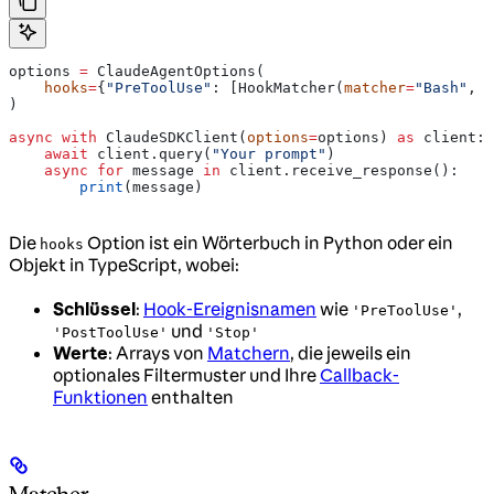
options 
=
 ClaudeAgentOptions(
    hooks
=
{
"PreToolUse"
: [HookMatcher(
matcher
=
"Bash"
, 
h
)
async
 with
 ClaudeSDKClient(
options
=
options) 
as
 client:
    await
 client.query(
"Your prompt"
)
    async
 for
 message 
in
 client.receive_response():
        print
(message)
Die
Option ist ein Wörterbuch in Python oder ein
hooks
Objekt in TypeScript, wobei:
Schlüssel
:
Hook-Ereignisnamen
wie
,
'PreToolUse'
und
'PostToolUse'
'Stop'
Werte
: Arrays von
Matchern
, die jeweils ein
optionales Filtermuster und Ihre
Callback-
Funktionen
enthalten