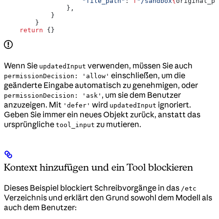
                    "file_path"
: 
f
"/sandbox
{
original_pa
                },
            }
        }
    return
 {}
Wenn Sie
verwenden, müssen Sie auch
updatedInput
einschließen, um die
permissionDecision: 'allow'
geänderte Eingabe automatisch zu genehmigen, oder
, um sie dem Benutzer
permissionDecision: 'ask'
anzuzeigen. Mit
wird
ignoriert.
'defer'
updatedInput
Geben Sie immer ein neues Objekt zurück, anstatt das
ursprüngliche
zu mutieren.
tool_input
Kontext hinzufügen und ein Tool blockieren
Dieses Beispiel blockiert Schreibvorgänge in das
/etc
Verzeichnis und erklärt den Grund sowohl dem Modell als
auch dem Benutzer: