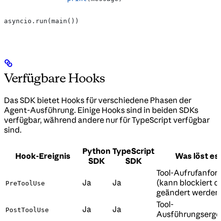
asyncio.run(main())
Verfügbare Hooks
Das SDK bietet Hooks für verschiedene Phasen der
Agent-Ausführung. Einige Hooks sind in beiden SDKs
verfügbar, während andere nur für TypeScript verfügbar
sind.
Python
TypeScript
Hook-Ereignis
Was löst es
SDK
SDK
Tool-Aufrufanfor
Ja
Ja
(kann blockiert o
PreToolUse
geändert werden
Tool-
Ja
Ja
PostToolUse
Ausführungserge