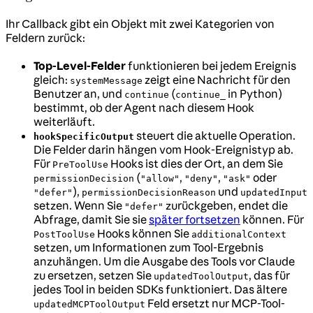
Ihr Callback gibt ein Objekt mit zwei Kategorien von
Feldern zurück:
Top-Level-Felder
funktionieren bei jedem Ereignis
gleich:
zeigt eine Nachricht für den
systemMessage
Benutzer an, und
(
in Python)
continue
continue_
bestimmt, ob der Agent nach diesem Hook
weiterläuft.
steuert die aktuelle Operation.
hookSpecificOutput
Die Felder darin hängen vom Hook-Ereignistyp ab.
Für
Hooks ist dies der Ort, an dem Sie
PreToolUse
(
,
,
oder
permissionDecision
"allow"
"deny"
"ask"
),
und
"defer"
permissionDecisionReason
updatedInput
setzen. Wenn Sie
zurückgeben, endet die
"defer"
Abfrage, damit Sie sie
später fortsetzen
können. Für
Hooks können Sie
PostToolUse
additionalContext
setzen, um Informationen zum Tool-Ergebnis
anzuhängen. Um die Ausgabe des Tools vor Claude
zu ersetzen, setzen Sie
, das für
updatedToolOutput
jedes Tool in beiden SDKs funktioniert. Das ältere
Feld ersetzt nur MCP-Tool-
updatedMCPToolOutput