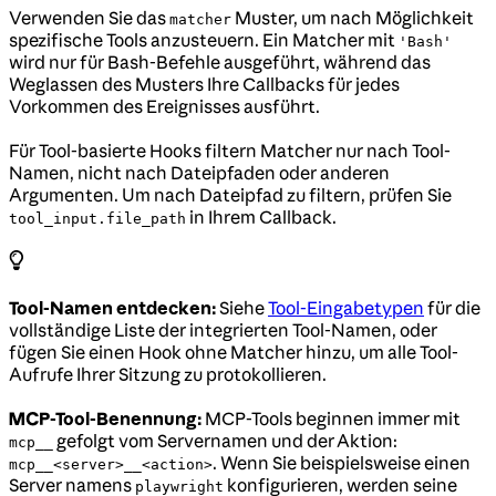
Verwenden Sie das
Muster, um nach Möglichkeit
matcher
spezifische Tools anzusteuern. Ein Matcher mit
'Bash'
wird nur für Bash-Befehle ausgeführt, während das
Weglassen des Musters Ihre Callbacks für jedes
Vorkommen des Ereignisses ausführt.
Für Tool-basierte Hooks filtern Matcher nur nach Tool-
Namen, nicht nach Dateipfaden oder anderen
Argumenten. Um nach Dateipfad zu filtern, prüfen Sie
in Ihrem Callback.
tool_input.file_path
Tool-Namen entdecken:
Siehe
Tool-Eingabetypen
für die
vollständige Liste der integrierten Tool-Namen, oder
fügen Sie einen Hook ohne Matcher hinzu, um alle Tool-
Aufrufe Ihrer Sitzung zu protokollieren.
MCP-Tool-Benennung:
MCP-Tools beginnen immer mit
gefolgt vom Servernamen und der Aktion:
mcp__
. Wenn Sie beispielsweise einen
mcp__<server>__<action>
Server namens
konfigurieren, werden seine
playwright