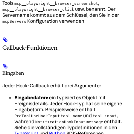
Tools
,
mcp__playwright__browser_screenshot
usw. benannt. Der
mcp__playwright__browser_click
Servername kommt aus dem Schlüssel, den Sie in der
Konfiguration verwenden.
mcpServers
Callback-Funktionen
Eingaben
Jeder Hook-Callback erhält drei Argumente:
Eingabedaten:
ein typisiertes Objekt mit
Ereignisdetails. Jeder Hook-Typ hat seine eigene
Eingabeform. Beispielsweise enthält
und
,
PreToolUseHookInput
tool_name
tool_input
während
enthält.
NotificationHookInput
message
Siehe die vollständigen Typdefinitionen in den
TypeScript
und
Python
SDK-Referenzen.