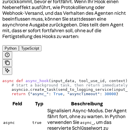
zurückkommt, bevor er fortfährt. Wenn Ihr Hook einen
Nebeneffekt ausführt, wie Protokollierung oder
Webhook-Versand, und das Verhalten des Agenten nicht
beeinflussen muss, können Sie stattdessen eine
asynchrone Ausgabe zurückgeben. Dies teilt dem Agent
mit, dass er sofort fortfahren soll, ohne auf die
Fertigstellung des Hooks zu warten:
Python
TypeScript
async
 def
 async_hook
(
input_data
, 
tool_use_id
, 
context
):
    # Start a background task, then return immediately
    asyncio.create_task(send_to_logging_service(input_d
    return
 {
"async_"
: 
True
, 
"asyncTimeout"
: 
30000
}
Feld
Typ
Beschreibung
Signalisiert Async-Modus. Der Agent
fährt fort, ohne zu warten. In Python
verwenden Sie
, um das
async
true
async_
reservierte Schlüsselwort zu