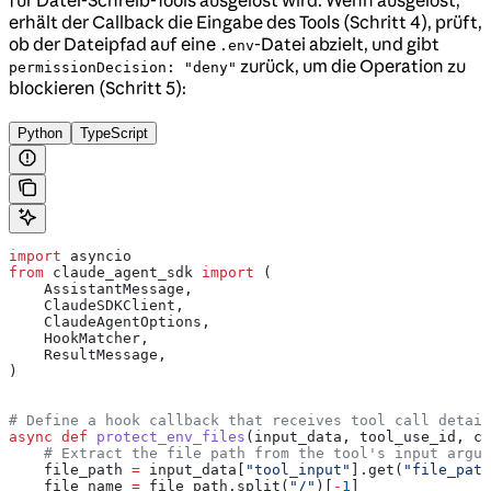
erhält der Callback die Eingabe des Tools (Schritt 4), prüft,
ob der Dateipfad auf eine
-Datei abzielt, und gibt
.env
zurück, um die Operation zu
permissionDecision: "deny"
blockieren (Schritt 5):
Python
TypeScript
import
 asyncio
from
 claude_agent_sdk 
import
 (
    AssistantMessage,
    ClaudeSDKClient,
    ClaudeAgentOptions,
    HookMatcher,
    ResultMessage,
)
# Define a hook callback that receives tool call detail
async
 def
 protect_env_files
(
input_data
, 
tool_use_id
, 
co
    # Extract the file path from the tool's input argum
    file_path 
=
 input_data[
"tool_input"
].get(
"file_path
    file_name 
=
 file_path.split(
"/"
)[
-
1
]