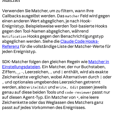
Matcher
Verwenden Sie Matcher, um zu filtern, wann Ihre
Callbacks ausgelöst werden. Das
Feld wird gegen
matcher
einen anderen Wert abgeglichen, je nach Hook-
Ereignistyp. Beispielsweise werden Tool-basierte Hooks
gegen den Tool-Namen abgeglichen, während
Hooks gegen den Benachrichtigungstyp
Notification
abgeglichen werden. Siehe die
Claude Code Hooks-
Referenz
für die vollständige Liste der Matcher-Werte für
jeden Ereignistyp.
SDK-Matcher folgen den gleichen Regeln wie
Matcher in
Einstellungsdateien
. Ein Matcher, der nur Buchstaben,
Ziffern,
,
, Leerzeichen,
und
enthält, wird als exakte
_
-
,
|
Zeichenkette verglichen, wobei Alternativen durch
oder
|
und optionales umgebendes Leerzeichen getrennt
,
werden, also
und
passen jeweils
Write|Edit
Write, Edit
genau auf diese beiden Tools und
passt nur
code-reviewer
auf diesen Agent-Typ. Ein Matcher von
, eine leere
*
Zeichenkette oder das Weglassen des Matchers ganz
passt auf jedes Vorkommen des Ereignisses.