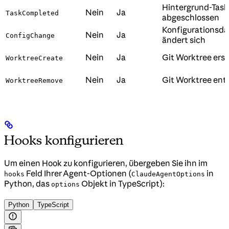
Hintergrund-Task
Nein
Ja
TaskCompleted
abgeschlossen
Konfigurationsda
Nein
Ja
ConfigChange
ändert sich
Nein
Ja
Git Worktree erst
WorktreeCreate
Nein
Ja
Git Worktree ent
WorktreeRemove
Hooks konfigurieren
Um einen Hook zu konfigurieren, übergeben Sie ihn im
Feld Ihrer Agent-Optionen (
in
hooks
ClaudeAgentOptions
Python, das
Objekt in TypeScript):
options
Python
TypeScript