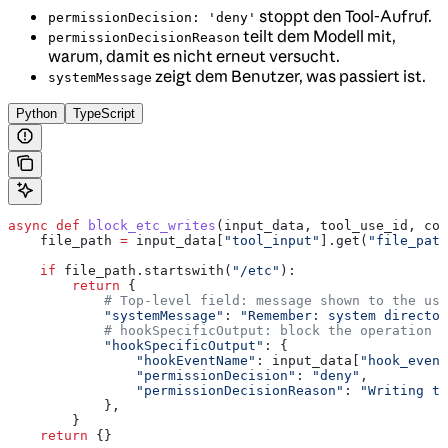
stoppt den Tool-Aufruf.
permissionDecision: 'deny'
teilt dem Modell mit,
permissionDecisionReason
warum, damit es nicht erneut versucht.
zeigt dem Benutzer, was passiert ist.
systemMessage
Python
TypeScript
async
 def
 block_etc_writes
(
input_data
, 
tool_use_id
, 
con
    file_path 
=
 input_data[
"tool_input"
].get(
"file_path
    if
 file_path.startswith(
"/etc"
):
        return
 {
            # Top-level field: message shown to the use
            "systemMessage"
: 
"Remember: system director
            # hookSpecificOutput: block the operation
            "hookSpecificOutput"
: {
                "hookEventName"
: input_data[
"hook_event
                "permissionDecision"
: 
"deny"
,
                "permissionDecisionReason"
: 
"Writing to
            },
        }
    return
 {}