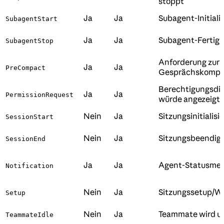
stoppt
Ja
Ja
Subagent-Initiali
SubagentStart
Ja
Ja
Subagent-Fertigs
SubagentStop
Anforderung zur
Ja
Ja
PreCompact
Gesprächskompr
Berechtigungsdia
Ja
Ja
PermissionRequest
würde angezeigt
Nein
Ja
Sitzungsinitialisi
SessionStart
Nein
Ja
Sitzungsbeendig
SessionEnd
Ja
Ja
Agent-Statusme
Notification
Nein
Ja
Sitzungssetup/W
Setup
Nein
Ja
Teammate wird u
TeammateIdle