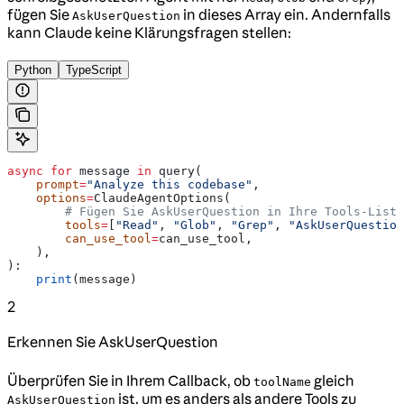
fügen Sie
in dieses Array ein. Andernfalls
AskUserQuestion
kann Claude keine Klärungsfragen stellen:
Python
TypeScript
async
 for
 message 
in
 query(
    prompt
=
"Analyze this codebase"
,
    options
=
ClaudeAgentOptions(
        # Fügen Sie AskUserQuestion in Ihre Tools-Liste
        tools
=
[
"Read"
, 
"Glob"
, 
"Grep"
, 
"AskUserQuestion
        can_use_tool
=
can_use_tool,
    ),
):
    print
(message)
2
Erkennen Sie AskUserQuestion
Überprüfen Sie in Ihrem Callback, ob
gleich
toolName
ist, um es anders als andere Tools zu
AskUserQuestion