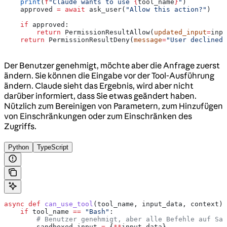
    print
(
f
"Claude wants to use 
{
tool_name
}
"
)
    approved 
=
 await
 ask_user(
"Allow this action?"
)
    if
 approved:
        return
 PermissionResultAllow(
updated_input
=
inpu
    return
 PermissionResultDeny(
message
=
"User declined"
Der Benutzer genehmigt, möchte aber die Anfrage zuerst
ändern. Sie können die Eingabe vor der Tool-Ausführung
ändern. Claude sieht das Ergebnis, wird aber nicht
darüber informiert, dass Sie etwas geändert haben.
Nützlich zum Bereinigen von Parametern, zum Hinzufügen
von Einschränkungen oder zum Einschränken des
Zugriffs.
Python
TypeScript
async
 def
 can_use_tool
(
tool_name
, 
input_data
, 
context
):
    if
 tool_name 
==
 "Bash"
:
        # Benutzer genehmigt, aber alle Befehle auf San
        sandboxed_input 
=
 {
**
input_data}