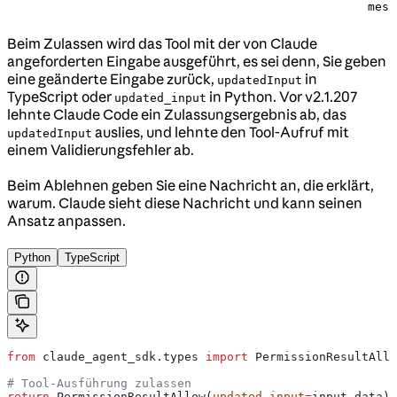
mess
Beim Zulassen wird das Tool mit der von Claude
angeforderten Eingabe ausgeführt, es sei denn, Sie geben
eine geänderte Eingabe zurück,
in
updatedInput
TypeScript oder
in Python. Vor v2.1.207
updated_input
lehnte Claude Code ein Zulassungsergebnis ab, das
auslies, und lehnte den Tool-Aufruf mit
updatedInput
einem Validierungsfehler ab.
Beim Ablehnen geben Sie eine Nachricht an, die erklärt,
warum. Claude sieht diese Nachricht und kann seinen
Ansatz anpassen.
Python
TypeScript
from
 claude_agent_sdk.types 
import
 PermissionResultAllo
# Tool-Ausführung zulassen
return
 PermissionResultAllow(
updated_input
=
input_data)