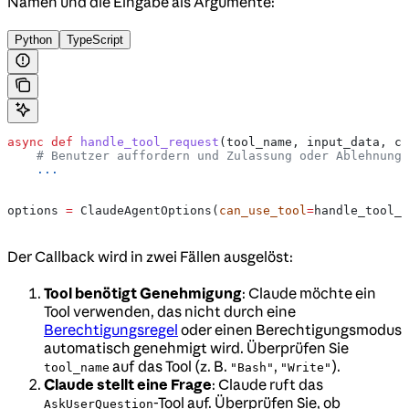
Namen und die Eingabe als Argumente:
Python
TypeScript
async
 def
 handle_tool_request
(
tool_name
, 
input_data
, 
co
    # Benutzer auffordern und Zulassung oder Ablehnung 
    ...
options 
=
 ClaudeAgentOptions(
can_use_tool
=
handle_tool_r
Der Callback wird in zwei Fällen ausgelöst:
Tool benötigt Genehmigung
: Claude möchte ein
Tool verwenden, das nicht durch eine
Berechtigungsregel
oder einen Berechtigungsmodus
automatisch genehmigt wird. Überprüfen Sie
auf das Tool (z. B.
,
).
tool_name
"Bash"
"Write"
Claude stellt eine Frage
: Claude ruft das
-Tool auf. Überprüfen Sie, ob
AskUserQuestion