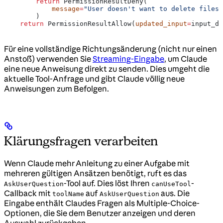
        return
 PermissionResultDeny(
            message
=
"User doesn't want to delete files.
        )
    return
 PermissionResultAllow(
updated_input
=
input_da
Für eine vollständige Richtungsänderung (nicht nur einen
Anstoß) verwenden Sie
Streaming-Eingabe
, um Claude
eine neue Anweisung direkt zu senden. Dies umgeht die
aktuelle Tool-Anfrage und gibt Claude völlig neue
Anweisungen zum Befolgen.
Klärungsfragen verarbeiten
Wenn Claude mehr Anleitung zu einer Aufgabe mit
mehreren gültigen Ansätzen benötigt, ruft es das
-Tool auf. Dies löst Ihren
-
AskUserQuestion
canUseTool
Callback mit
auf
aus. Die
toolName
AskUserQuestion
Eingabe enthält Claudes Fragen als Multiple-Choice-
Optionen, die Sie dem Benutzer anzeigen und deren
Auswahl zurückgeben.