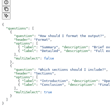
{
  "questions"
: [
    {
      "question"
: 
"How should I format the output?"
,
      "header"
: 
"Format"
,
      "options"
: [
        { 
"label"
: 
"Summary"
, 
"description"
: 
"Brief ove
        { 
"label"
: 
"Detailed"
, 
"description"
: 
"Full exp
      ],
      "multiSelect"
: 
false
    },
    {
      "question"
: 
"Which sections should I include?"
,
      "header"
: 
"Sections"
,
      "options"
: [
        { 
"label"
: 
"Introduction"
, 
"description"
: 
"Open
        { 
"label"
: 
"Conclusion"
, 
"description"
: 
"Final 
      ],
      "multiSelect"
: 
true
    }
  ]
}