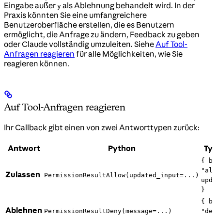
Eingabe außer
als Ablehnung behandelt wird. In der
y
Praxis könnten Sie eine umfangreichere
Benutzeroberfläche erstellen, die es Benutzern
ermöglicht, die Anfrage zu ändern, Feedback zu geben
oder Claude vollständig umzuleiten. Siehe
Auf Tool-
Anfragen reagieren
für alle Möglichkeiten, wie Sie
reagieren können.
Auf Tool-Anfragen reagieren
Ihr Callback gibt einen von zwei Antworttypen zurück:
Antwort
Python
Typ
{ be
"all
Zulassen
PermissionResultAllow(updated_input=...)
upda
}
{ be
Ablehnen
PermissionResultDeny(message=...)
"den