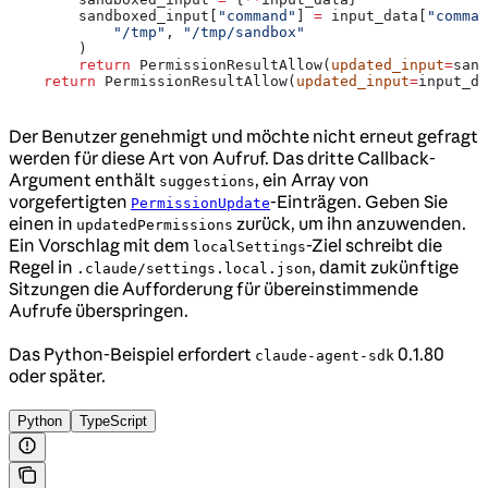
        sandboxed_input[
"command"
] 
=
 input_data[
"comman
            "/tmp"
, 
"/tmp/sandbox"
        )
        return
 PermissionResultAllow(
updated_input
=
sand
    return
 PermissionResultAllow(
updated_input
=
input_da
Der Benutzer genehmigt und möchte nicht erneut gefragt
werden für diese Art von Aufruf. Das dritte Callback-
Argument enthält
, ein Array von
suggestions
vorgefertigten
-Einträgen. Geben Sie
PermissionUpdate
einen in
zurück, um ihn anzuwenden.
updatedPermissions
Ein Vorschlag mit dem
-Ziel schreibt die
localSettings
Regel in
, damit zukünftige
.claude/settings.local.json
Sitzungen die Aufforderung für übereinstimmende
Aufrufe überspringen.
Das Python-Beispiel erfordert
0.1.80
claude-agent-sdk
oder später.
Python
TypeScript