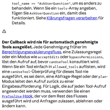
, um es anders zu
tool_name == "AskUserQuestion"
behandeln. Wenn Sie ein
-Array angeben,
tools
fügen Sie
ein, damit dies
AskUserQuestion
funktioniert. Siehe
Klärungsfragen verarbeiten
für
Details.
Der Callback wird nie für automatisch genehmigte
Tools ausgelöst.
Jede Genehmigung früher im
Berechtigungsevaluierungsfluss
, eine Zulassungsregel
oder ein Modus wie
oder
,
acceptEdits
bypassPermissions
löst den Aufruf auf, bevor
konsultiert wird.
canUseTool
Wenn Sie ein Tool einfach in
auflisten, wird
allowed_tools
eine
-Überprüfung für dieses Tool nie
canUseTool
ausgeführt, es sei denn, eine Abfrage-Regel oder der
-
plan
Modus leitet den Aufruf zurück zu einer
Eingabeaufforderung. Für Logik, die auf jeden Tool-Aufruf
angewendet werden muss, verwenden Sie einen
-Hook
, der vor dem Rest des Flusses
PreToolUse
ausgeführt wird und Anfragen zulassen, ablehnen oder
ändern kann.