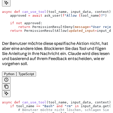
async
 def
 can_use_tool
(
tool_name
, 
input_data
, 
context
):
    approved 
=
 await
 ask_user(
f
"Allow 
{
tool_name
}
?"
)
    if
 not
 approved:
        return
 PermissionResultDeny(
message
=
"User rejec
    return
 PermissionResultAllow(
updated_input
=
input_da
Der Benutzer möchte diese spezifische Aktion nicht, hat
aber eine andere Idee. Blockieren Sie das Tool und fügen
Sie Anleitung in Ihre Nachricht ein. Claude wird dies lesen
und basierend auf Ihrem Feedback entscheiden, wie er
vorgehen soll.
Python
TypeScript
async
 def
 can_use_tool
(
tool_name
, 
input_data
, 
context
):
    if
 tool_name 
==
 "Bash"
 and
 "rm"
 in
 input_data.get(
"
        # Benutzer möchte nicht löschen, schlagen Sie s