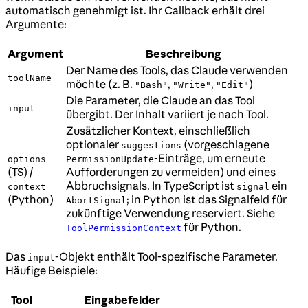
automatisch genehmigt ist. Ihr Callback erhält drei
Argumente:
Argument
Beschreibung
Der Name des Tools, das Claude verwenden
toolName
möchte (z. B.
,
,
)
"Bash"
"Write"
"Edit"
Die Parameter, die Claude an das Tool
input
übergibt. Der Inhalt variiert je nach Tool.
Zusätzlicher Kontext, einschließlich
optionaler
(vorgeschlagene
suggestions
-Einträge, um erneute
options
PermissionUpdate
(TS) /
Aufforderungen zu vermeiden) und eines
Abbruchsignals. In TypeScript ist
ein
context
signal
(Python)
; in Python ist das Signalfeld für
AbortSignal
zukünftige Verwendung reserviert. Siehe
für Python.
ToolPermissionContext
Das
-Objekt enthält Tool-spezifische Parameter.
input
Häufige Beispiele:
Tool
Eingabefelder