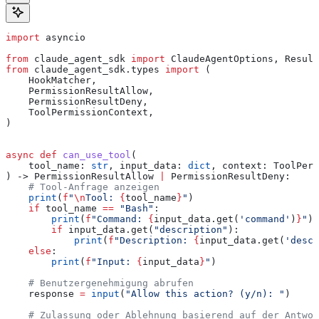
import
 asyncio
from
 claude_agent_sdk 
import
 ClaudeAgentOptions, Result
from
 claude_agent_sdk.types 
import
 (
    HookMatcher,
    PermissionResultAllow,
    PermissionResultDeny,
    ToolPermissionContext,
)
async
 def
 can_use_tool
(
    tool_name
: 
str
, 
input_data
: 
dict
, 
context
: ToolPerm
) -> PermissionResultAllow 
|
 PermissionResultDeny:
    # Tool-Anfrage anzeigen
    print
(
f
"
\n
Tool: 
{
tool_name
}
"
)
    if
 tool_name 
==
 "Bash"
:
        print
(
f
"Command: 
{
input_data.get(
'command'
)
}
"
)
        if
 input_data.get(
"description"
):
            print
(
f
"Description: 
{
input_data.get(
'descr
    else
:
        print
(
f
"Input: 
{
input_data
}
"
)
    # Benutzergenehmigung abrufen
    response 
=
 input
(
"Allow this action? (y/n): "
)
    # Zulassung oder Ablehnung basierend auf der Antwor