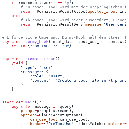
    if
 response.lower() 
==
 "y"
:
        # Zulassen: Tool wird mit der ursprünglichen (
        return
 PermissionResultAllow(
updated_input
=
inpu
    else
:
        # Ablehnen: Tool wird nicht ausgeführt, Claude 
        return
 PermissionResultDeny(
message
=
"User denie
# Erforderliche Umgehung: Dummy-Hook hält den Stream f
async
 def
 dummy_hook
(
input_data
, 
tool_use_id
, 
context
):
    return
 {
"continue_"
: 
True
}
async
 def
 prompt_stream
():
    yield
 {
        "type"
: 
"user"
,
        "message"
: {
            "role"
: 
"user"
,
            "content"
: 
"Create a test file in /tmp and 
        },
    }
async
 def
 main
():
    async
 for
 message 
in
 query(
        prompt
=
prompt_stream(),
        options
=
ClaudeAgentOptions(
            can_use_tool
=
can_use_tool,
            hooks
=
{
"PreToolUse"
: [HookMatcher(
matcher
=
N
        ),