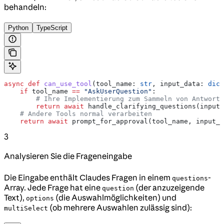
behandeln:
Python
TypeScript
async
 def
 can_use_tool
(
tool_name
: 
str
, 
input_data
: 
dict
    if
 tool_name 
==
 "AskUserQuestion"
:
        # Ihre Implementierung zum Sammeln von Antworte
        return
 await
 handle_clarifying_questions(input_
    # Andere Tools normal verarbeiten
    return
 await
 prompt_for_approval(tool_name, input_d
3
Analysieren Sie die Frageneingabe
Die Eingabe enthält Claudes Fragen in einem
-
questions
Array. Jede Frage hat eine
(der anzuzeigende
question
Text),
(die Auswahlmöglichkeiten) und
options
(ob mehrere Auswahlen zulässig sind):
multiSelect