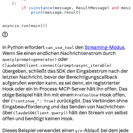
    ):
        if
 isinstance
(message, ResultMessage) 
and
 messa
            print
(message.result)
asyncio.run(main())
In Python erfordert
den
Streaming-Modus
.
can_use_tool
Wenn Sie einen endlichen Nachrichtenstrom durch
oder
query(prompt=generator)
ClaudeSDKClient.connect(prompt=async_iterable)
übergeben, schließt das SDK den Eingabestrom nach der
letzten Nachricht, bevor der Berechtigungscallback
aufgerufen werden kann, es sei denn, ein registrierter
Hook oder ein In-Process-MCP-Server hält ihn offen. Das
obige Beispiel hält ihn mit einem
-Hook offen,
PreToolUse
der
zurückgibt. Das Verbinden ohne
{"continue_": True}
Eingabeaufforderung und das Senden von Nachrichten
über
hält den Stream von selbst
ClaudeSDKClient.query()
offen und benötigt keinen Hook.
Dieses Beispiel verwendet einen
-Ablauf, bei dem jede
y/n