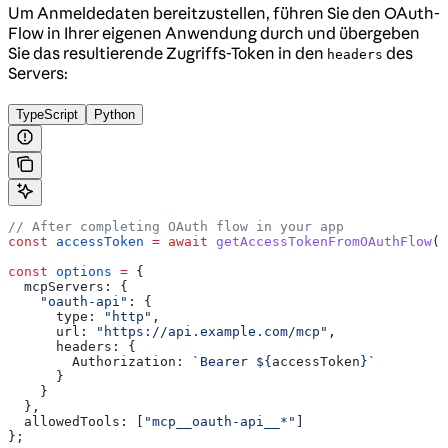
Um Anmeldedaten bereitzustellen, führen Sie den OAuth-
Flow in Ihrer eigenen Anwendung durch und übergeben
Sie das resultierende Zugriffs-Token in den
des
headers
Servers:
TypeScript
Python
// After completing OAuth flow in your app
const
 accessToken
 =
 await
 getAccessTokenFromOAuthFlow
()
const
 options
 =
 {
  mcpServers:
 {
    "oauth-api"
:
 {
      type:
 "http"
,
      url:
 "https://api.example.com/mcp"
,
      headers:
 {
        Authorization:
 `Bearer 
${
accessToken
}
`
      }
    }
  },
  allowedTools:
 [
"mcp__oauth-api__*"
]
};