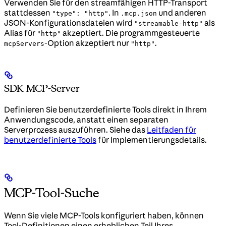
Verwenden Sie für den streamfähigen HTTP-Transport
stattdessen
. In
und anderen
"type": "http"
.mcp.json
JSON-Konfigurationsdateien wird
als
"streamable-http"
Alias für
akzeptiert. Die programmgesteuerte
"http"
-Option akzeptiert nur
.
mcpServers
"http"
SDK MCP-Server
Definieren Sie benutzerdefinierte Tools direkt in Ihrem
Anwendungscode, anstatt einen separaten
Serverprozess auszuführen. Siehe das
Leitfaden für
benutzerdefinierte Tools
für Implementierungsdetails.
MCP-Tool-Suche
Wenn Sie viele MCP-Tools konfiguriert haben, können
Tool-Definitionen einen erheblichen Teil Ihres