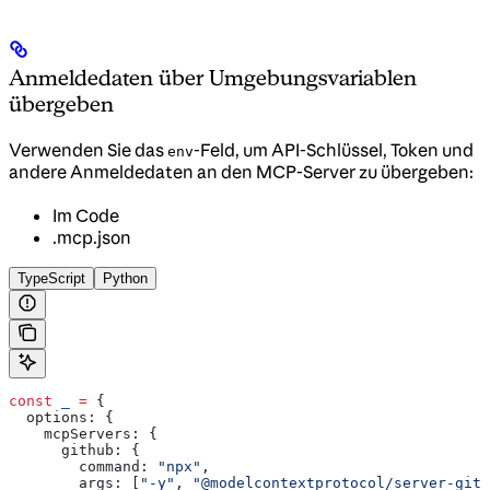
Anmeldedaten über Umgebungsvariablen
übergeben
Verwenden Sie das
-Feld, um API-Schlüssel, Token und
env
andere Anmeldedaten an den MCP-Server zu übergeben:
Im Code
.mcp.json
TypeScript
Python
const
 _
 =
 {
  options:
 {
    mcpServers:
 {
      github:
 {
        command:
 "npx"
,
        args:
 [
"-y"
, 
"@modelcontextprotocol/server-gith