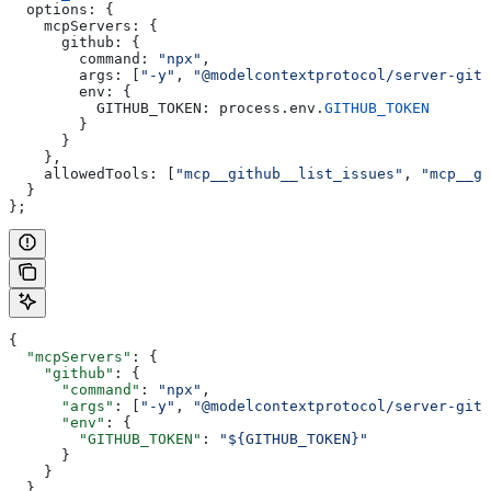
  options:
 {
    mcpServers:
 {
      github:
 {
        command:
 "npx"
,
        args:
 [
"-y"
, 
"@modelcontextprotocol/server-gith
        env:
 {
          GITHUB_TOKEN:
 process
.
env
.
GITHUB_TOKEN
        }
      }
    },
    allowedTools:
 [
"mcp__github__list_issues"
, 
"mcp__gi
  }
};
{
  "mcpServers"
: {
    "github"
: {
      "command"
: 
"npx"
,
      "args"
: [
"-y"
, 
"@modelcontextprotocol/server-gith
      "env"
: {
        "GITHUB_TOKEN"
: 
"${GITHUB_TOKEN}"
      }
    }
  }