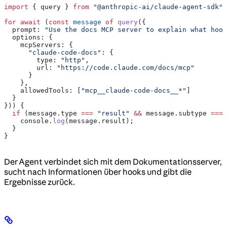
import
 { 
query
 } 
from
 "@anthropic-ai/claude-agent-sdk"
;
for
 await
 (
const
 message
 of
 query
({
  prompt:
 "Use the docs MCP server to explain what hook
  options:
 {
    mcpServers:
 {
      "claude-code-docs"
:
 {
        type:
 "http"
,
        url:
 "https://code.claude.com/docs/mcp"
      }
    },
    allowedTools:
 [
"mcp__claude-code-docs__*"
]
  }
})) {
  if
 (
message
.
type
 ===
 "result"
 &&
 message
.
subtype
 ===
 
    console
.
log
(
message
.
result
);
  }
}
Der Agent verbindet sich mit dem Dokumentationsserver,
sucht nach Informationen über hooks und gibt die
Ergebnisse zurück.