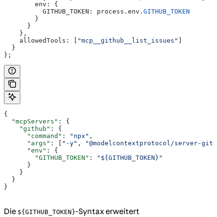
        env:
 {
          GITHUB_TOKEN:
 process
.
env
.
GITHUB_TOKEN
        }
      }
    },
    allowedTools:
 [
"mcp__github__list_issues"
]
  }
};
{
  "mcpServers"
: {
    "github"
: {
      "command"
: 
"npx"
,
      "args"
: [
"-y"
, 
"@modelcontextprotocol/server-gith
      "env"
: {
        "GITHUB_TOKEN"
: 
"${GITHUB_TOKEN}"
      }
    }
  }
}
Die
-Syntax erweitert
${GITHUB_TOKEN}