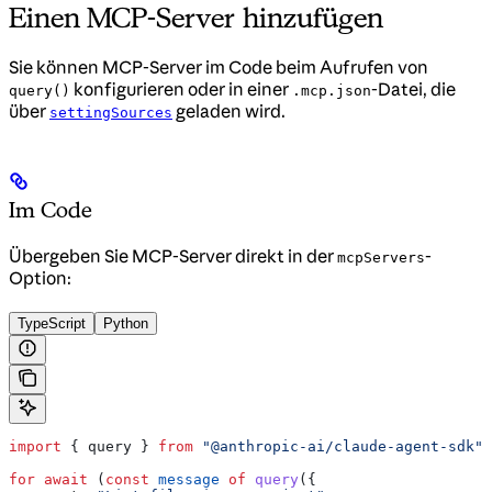
Einen MCP-Server hinzufügen
Sie können MCP-Server im Code beim Aufrufen von
konfigurieren oder in einer
-Datei, die
query()
.mcp.json
über
geladen wird.
settingSources
Im Code
Übergeben Sie MCP-Server direkt in der
-
mcpServers
Option:
TypeScript
Python
import
 { 
query
 } 
from
 "@anthropic-ai/claude-agent-sdk"
;
for
 await
 (
const
 message
 of
 query
({