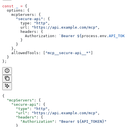
const
 _
 =
 {
  options:
 {
    mcpServers:
 {
      "secure-api"
:
 {
        type:
 "http"
,
        url:
 "https://api.example.com/mcp"
,
        headers:
 {
          Authorization:
 `Bearer 
${
process
.
env
.
API_TOKE
        }
      }
    },
    allowedTools:
 [
"mcp__secure-api__*"
]
  }
};
{
  "mcpServers"
: {
    "secure-api"
: {
      "type"
: 
"http"
,
      "url"
: 
"https://api.example.com/mcp"
,
      "headers"
: {
        "Authorization"
: 
"Bearer ${API_TOKEN}"
      }