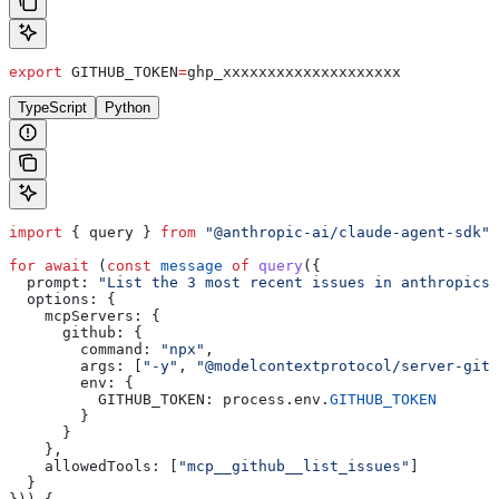
export
 GITHUB_TOKEN
=
ghp_xxxxxxxxxxxxxxxxxxxx
TypeScript
Python
import
 { 
query
 } 
from
 "@anthropic-ai/claude-agent-sdk"
;
for
 await
 (
const
 message
 of
 query
({
  prompt:
 "List the 3 most recent issues in anthropics/
  options:
 {
    mcpServers:
 {
      github:
 {
        command:
 "npx"
,
        args:
 [
"-y"
, 
"@modelcontextprotocol/server-gith
        env:
 {
          GITHUB_TOKEN:
 process
.
env
.
GITHUB_TOKEN
        }
      }
    },
    allowedTools:
 [
"mcp__github__list_issues"
]
  }