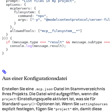
  prompt:
 "List files in my project"
,
  options:
 {
    mcpServers:
 {
      filesystem:
 {
        command:
 "npx"
,
        args:
 [
"-y"
, 
"@modelcontextprotocol/server-file
      }
    },
    allowedTools:
 [
"mcp__filesystem__*"
]
  }
})) {
  if
 (
message
.
type
 ===
 "result"
 &&
 message
.
subtype
 ===
 
    console
.
log
(
message
.
result
);
  }
}
Aus einer Konfigurationsdatei
Erstellen Sie eine
-Datei im Stammverzeichnis
.mcp.json
Ihres Projekts. Die Datei wird aufgegriffen, wenn die
-Einstellungsquelle aktiviert ist, was sie für
project
Standard-
-Optionen ist. Wenn Sie
query()
settingSources
explizit festlegen, fügen Sie
ein, damit diese
"project"