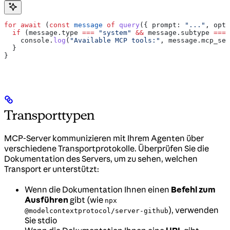
for
 await
 (
const
 message
 of
 query
({ 
prompt:
 "..."
, 
opti
  if
 (
message
.
type
 ===
 "system"
 &&
 message
.
subtype
 ===
 
    console
.
log
(
"Available MCP tools:"
, 
message
.
mcp_ser
  }
}
Transporttypen
MCP-Server kommunizieren mit Ihrem Agenten über
verschiedene Transportprotokolle. Überprüfen Sie die
Dokumentation des Servers, um zu sehen, welchen
Transport er unterstützt:
Wenn die Dokumentation Ihnen einen
Befehl zum
Ausführen
gibt (wie
npx
), verwenden
@modelcontextprotocol/server-github
Sie stdio