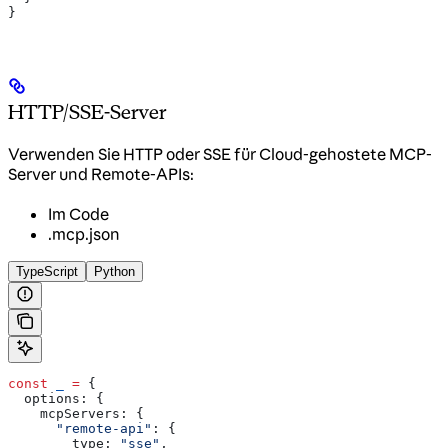
}
HTTP/SSE-Server
Verwenden Sie HTTP oder SSE für Cloud-gehostete MCP-
Server und Remote-APIs:
Im Code
.mcp.json
TypeScript
Python
const
 _
 =
 {
  options:
 {
    mcpServers:
 {
      "remote-api"
:
 {
        type:
 "sse"
,