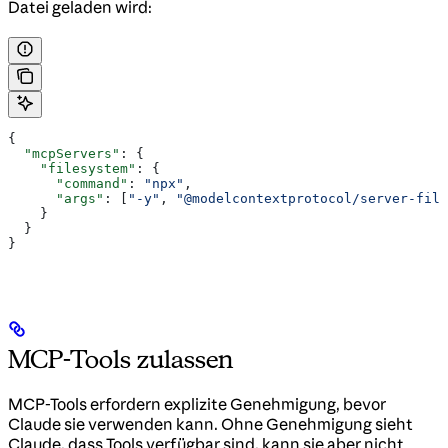
Datei geladen wird:
{
  "mcpServers"
: {
    "filesystem"
: {
      "command"
: 
"npx"
,
      "args"
: [
"-y"
, 
"@modelcontextprotocol/server-file
    }
  }
}
MCP-Tools zulassen
MCP-Tools erfordern explizite Genehmigung, bevor
Claude sie verwenden kann. Ohne Genehmigung sieht
Claude, dass Tools verfügbar sind, kann sie aber nicht