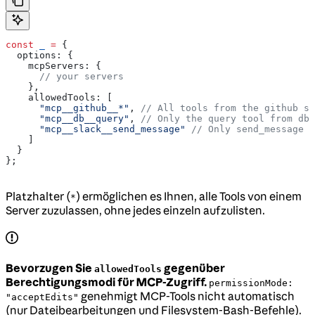
const
 _
 =
 {
  options:
 {
    mcpServers:
 {
      // your servers
    },
    allowedTools:
 [
      "mcp__github__*"
, 
// All tools from the github se
      "mcp__db__query"
, 
// Only the query tool from db 
      "mcp__slack__send_message"
 // Only send_message f
    ]
  }
};
Platzhalter (
) ermöglichen es Ihnen, alle Tools von einem
*
Server zuzulassen, ohne jedes einzeln aufzulisten.
Bevorzugen Sie
gegenüber
allowedTools
Berechtigungsmodi für MCP-Zugriff.
permissionMode:
genehmigt MCP-Tools nicht automatisch
"acceptEdits"
(nur Dateibearbeitungen und Filesystem-Bash-Befehle).