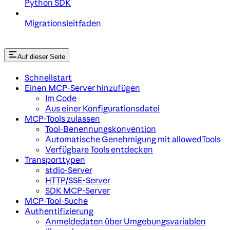
Python SDK
Migrationsleitfaden
Auf dieser Seite
Schnellstart
Einen MCP-Server hinzufügen
Im Code
Aus einer Konfigurationsdatei
MCP-Tools zulassen
Tool-Benennungskonvention
Automatische Genehmigung mit allowedTools
Verfügbare Tools entdecken
Transporttypen
stdio-Server
HTTP/SSE-Server
SDK MCP-Server
MCP-Tool-Suche
Authentifizierung
Anmeldedaten über Umgebungsvariablen