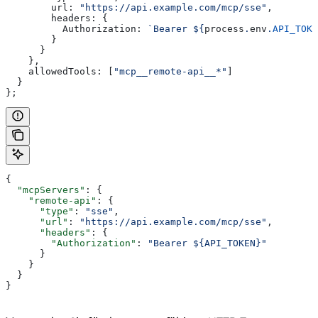
        url:
 "https://api.example.com/mcp/sse"
,
        headers:
 {
          Authorization:
 `Bearer 
${
process
.
env
.
API_TOKE
        }
      }
    },
    allowedTools:
 [
"mcp__remote-api__*"
]
  }
};
{
  "mcpServers"
: {
    "remote-api"
: {
      "type"
: 
"sse"
,
      "url"
: 
"https://api.example.com/mcp/sse"
,
      "headers"
: {
        "Authorization"
: 
"Bearer ${API_TOKEN}"
      }
    }
  }
}