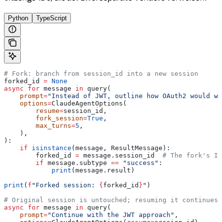
Python
TypeScript
# Fork: branch from session_id into a new session
forked_id 
=
 None
async
 for
 message 
in
 query(
    prompt
=
"Instead of JWT, outline how OAuth2 would wo
    options
=
ClaudeAgentOptions(
        resume
=
session_id,
        fork_session
=
True
,
        max_turns
=
5
,
    ),
):
    if
 isinstance
(message, ResultMessage):
        forked_id 
=
 message.session_id  
# The fork's ID
        if
 message.subtype 
==
 "success"
:
            print
(message.result)
print
(
f
"Forked session: 
{
forked_id
}
"
)
# Original session is untouched; resuming it continues 
async
 for
 message 
in
 query(
    prompt
=
"Continue with the JWT approach"
,