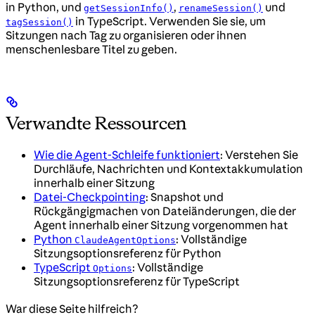
in Python, und
,
und
getSessionInfo()
renameSession()
in TypeScript. Verwenden Sie sie, um
tagSession()
Sitzungen nach Tag zu organisieren oder ihnen
menschenlesbare Titel zu geben.
Verwandte Ressourcen
Wie die Agent-Schleife funktioniert
: Verstehen Sie
Durchläufe, Nachrichten und Kontextakkumulation
innerhalb einer Sitzung
Datei-Checkpointing
: Snapshot und
Rückgängigmachen von Dateiänderungen, die der
Agent innerhalb einer Sitzung vorgenommen hat
Python
: Vollständige
ClaudeAgentOptions
Sitzungsoptionsreferenz für Python
TypeScript
: Vollständige
Options
Sitzungsoptionsreferenz für TypeScript
War diese Seite hilfreich?