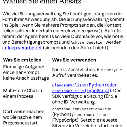
Wählen Sie einen Ansatz
Wie viel Sitzungsverwaltung Sie benötigen, hängt von der
Form Ihrer Anwendung ab. Die Sitzungsverwaltung kommt
ins Spiel, wenn Sie mehrere Prompts senden, die Kontext
teilen sollten. Innerhalb eines einzelnen
-Aufrufs
query()
nimmt der Agent bereits so viele Durchläufe vor, wie nötig,
und Berechtigungsprompts und
werden
AskUserQuestion
in-loop verarbeitet
(sie beenden den Aufruf nicht).
Was Sie erstellen
Was Sie verwenden
Einmalige Aufgabe:
Nichts Zusätzliches. Ein
-
query()
einzelner Prompt,
Aufruf verarbeitet es.
keine Anschlussfrage
(Python) oder
ClaudeSDKClient
Multi-Turn-Chat in
(TypeScript)
. Das
continue: true
einem Prozess
SDK verfolgt die Sitzung für Sie
ohne ID-Verwaltung.
continue_conversation=True
Dort weitermachen,
(Python) /
continue: true
wo Sie nach einem
(TypeScript). Setzt die neueste
Prozessneustart
Sitzung im Verzeichnis fort, keine