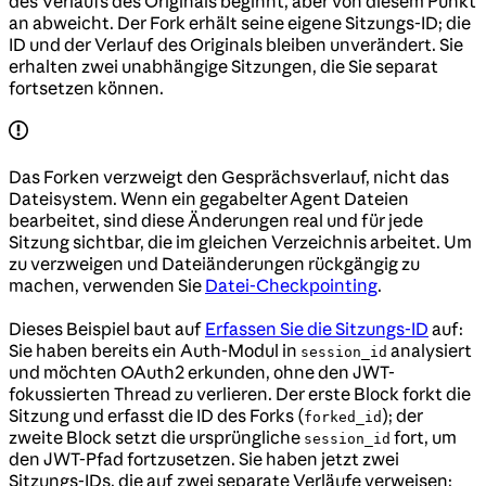
des Verlaufs des Originals beginnt, aber von diesem Punkt
an abweicht. Der Fork erhält seine eigene Sitzungs-ID; die
ID und der Verlauf des Originals bleiben unverändert. Sie
erhalten zwei unabhängige Sitzungen, die Sie separat
fortsetzen können.
Das Forken verzweigt den Gesprächsverlauf, nicht das
Dateisystem. Wenn ein gegabelter Agent Dateien
bearbeitet, sind diese Änderungen real und für jede
Sitzung sichtbar, die im gleichen Verzeichnis arbeitet. Um
zu verzweigen und Dateiänderungen rückgängig zu
machen, verwenden Sie
Datei-Checkpointing
.
Dieses Beispiel baut auf
Erfassen Sie die Sitzungs-ID
auf:
Sie haben bereits ein Auth-Modul in
analysiert
session_id
und möchten OAuth2 erkunden, ohne den JWT-
fokussierten Thread zu verlieren. Der erste Block forkt die
Sitzung und erfasst die ID des Forks (
); der
forked_id
zweite Block setzt die ursprüngliche
fort, um
session_id
den JWT-Pfad fortzusetzen. Sie haben jetzt zwei
Sitzungs-IDs, die auf zwei separate Verläufe verweisen: