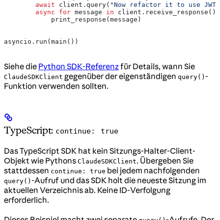
        await
 client.query(
"Now refactor it to use JWT"
        async
 for
 message 
in
 client.receive_response():
            print_response(message)
asyncio.run(main())
Siehe die
Python SDK-Referenz
für Details, wann Sie
gegenüber der eigenständigen
-
ClaudeSDKClient
query()
Funktion verwenden sollten.
TypeScript:
continue: true
Das TypeScript SDK hat kein Sitzungs-Halter-Client-
Objekt wie Pythons
. Übergeben Sie
ClaudeSDKClient
stattdessen
bei jedem nachfolgenden
continue: true
-Aufruf und das SDK holt die neueste Sitzung im
query()
aktuellen Verzeichnis ab. Keine ID-Verfolgung
erforderlich.
Dieses Beispiel macht zwei separate
-Aufrufe. Der