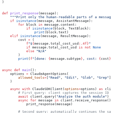
)
def
 print_response
(
message
):
    """Print only the human-readable parts of a message
    if
 isinstance
(message, AssistantMessage):
        for
 block 
in
 message.content:
            if
 isinstance
(block, TextBlock):
                print
(block.text)
    elif
 isinstance
(message, ResultMessage):
        cost 
=
 (
            f
"$
{
message.total_cost_usd
:.4f}
"
            if
 message.total_cost_usd 
is
 not
 None
            else
 "N/A"
        )
        print
(
f
"[done: 
{
message.subtype
}
, cost: 
{
cost
}
]
async
 def
 main
():
    options 
=
 ClaudeAgentOptions(
        allowed_tools
=
[
"Read"
, 
"Edit"
, 
"Glob"
, 
"Grep"
],
    )
    async
 with
 ClaudeSDKClient(
options
=
options) 
as
 clie
        # First query: client captures the session ID i
        await
 client.query(
"Analyze the auth module"
)
        async
 for
 message 
in
 client.receive_response():
            print_response(message)
        # Second query: automatically continues the sam