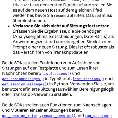
aus dem ersten Durchlauf und stellen Sie
id>.jsonl
es auf dem neuen Host auf dem gleichen Pfad
wieder her, bevor Sie
aufrufen. Das
muss
resume
cwd
übereinstimmen.
Verlassen Sie sich nicht auf Sitzungsfortsetzen.
Erfassen Sie die Ergebnisse, die Sie benötigen
(Analyseergebnis, Entscheidungen, Datei-Diffs) als
Anwendungszustand und übergeben Sie sie in den
Prompt einer neuen Sitzung. Dies ist oft robuster als
das Verschiffen von Transkriptdateien.
Beide SDKs stellen Funktionen zum Aufzählen von
Sitzungen auf der Festplatte und zum Lesen ihrer
Nachrichten bereit:
und
listSessions()
in TypeScript,
und
getSessionMessages()
list_sessions()
in Python. Verwenden Sie sie, um
get_session_messages()
benutzerdefinierte Sitzungsauswähler, Bereinigungslogik
oder Transkript-Viewer zu erstellen.
Beide SDKs stellen auch Funktionen zum Nachschlagen
und Mutieren einzelner Sitzungen bereit:
,
und
get_session_info()
rename_session()
tag_session()