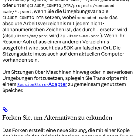
oder unter
$CLAUDE_CONFIG_DIR/projects/<encoded-
, wenn Sie die Umgebungsvariable
cwd>/*.jsonl
setzen, wobei
das
CLAUDE_CONFIG_DIR
<encoded-cwd>
absolute Arbeitsverzeichnis mit jedem nicht-
alphanumerischen Zeichen ist, das durch
ersetzt wird
-
(also
wird zu
). Wenn Ihr
/Users/me/proj
-Users-me-proj
Resume-Aufruf aus einem anderen Verzeichnis
ausgeführt wird, sucht das SDK am falschen Ort. Die
Sitzungsdatei muss auch auf dem aktuellen Computer
vorhanden sein.
Um Sitzungen über Maschinen hinweg oder in serverlosen
Umgebungen fortzusetzen, spiegeln Sie Transkripte mit
einem
-Adapter
zu gemeinsam genutztem
SessionStore
Speicher.
Forken Sie, um Alternativen zu erkunden
Das Forken erstellt eine neue Sitzung, die mit einer Kopie