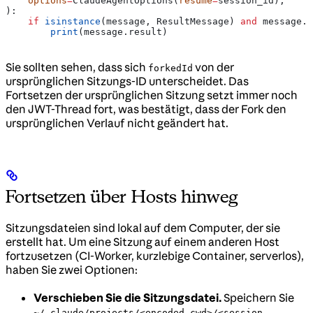
    options
=
ClaudeAgentOptions(
resume
=
session_id),
):
    if
 isinstance
(message, ResultMessage) 
and
 message.s
        print
(message.result)
Sie sollten sehen, dass sich
von der
forkedId
ursprünglichen Sitzungs-ID unterscheidet. Das
Fortsetzen der ursprünglichen Sitzung setzt immer noch
den JWT-Thread fort, was bestätigt, dass der Fork den
ursprünglichen Verlauf nicht geändert hat.
Fortsetzen über Hosts hinweg
Sitzungsdateien sind lokal auf dem Computer, der sie
erstellt hat. Um eine Sitzung auf einem anderen Host
fortzusetzen (CI-Worker, kurzlebige Container, serverlos),
haben Sie zwei Optionen:
Verschieben Sie die Sitzungsdatei.
Speichern Sie
~/.claude/projects/<encoded-cwd>/<session-