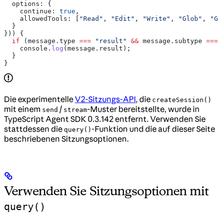
  options:
 {
    continue:
 true
,
    allowedTools:
 [
"Read"
, 
"Edit"
, 
"Write"
, 
"Glob"
, 
"Gr
  }
})) {
  if
 (
message
.
type
 ===
 "result"
 &&
 message
.
subtype
 ===
 
    console
.
log
(
message
.
result
);
  }
}
Die experimentelle
V2-Sitzungs-API
, die
createSession()
mit einem
/
-Muster bereitstellte, wurde in
send
stream
TypeScript Agent SDK 0.3.142 entfernt. Verwenden Sie
stattdessen die
-Funktion und die auf dieser Seite
query()
beschriebenen Sitzungsoptionen.
Verwenden Sie Sitzungsoptionen mit
query()