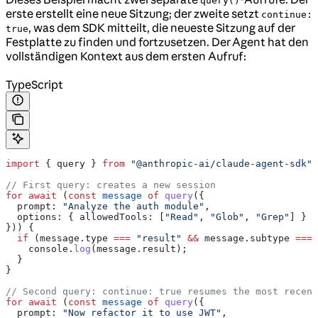
query()
erste erstellt eine neue Sitzung; der zweite setzt
continue:
, was dem SDK mitteilt, die neueste Sitzung auf der
true
Festplatte zu finden und fortzusetzen. Der Agent hat den
vollständigen Kontext aus dem ersten Aufruf:
TypeScript
import
 { 
query
 } 
from
 "@anthropic-ai/claude-agent-sdk"
;
// First query: creates a new session
for
 await
 (
const
 message
 of
 query
({
  prompt:
 "Analyze the auth module"
,
  options:
 { 
allowedTools:
 [
"Read"
, 
"Glob"
, 
"Grep"
] }
})) {
  if
 (
message
.
type
 ===
 "result"
 &&
 message
.
subtype
 ===
 
    console
.
log
(
message
.
result
);
  }
}
// Second query: continue: true resumes the most recent
for
 await
 (
const
 message
 of
 query
({
  prompt:
 "Now refactor it to use JWT"
,