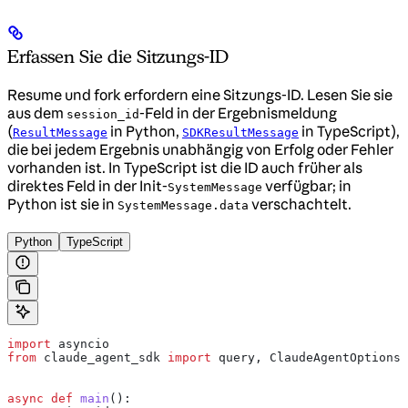
Erfassen Sie die Sitzungs-ID
Resume und fork erfordern eine Sitzungs-ID. Lesen Sie sie
aus dem
-Feld in der Ergebnismeldung
session_id
(
in Python,
in TypeScript),
ResultMessage
SDKResultMessage
die bei jedem Ergebnis unabhängig von Erfolg oder Fehler
vorhanden ist. In TypeScript ist die ID auch früher als
direktes Feld in der Init-
verfügbar; in
SystemMessage
Python ist sie in
verschachtelt.
SystemMessage.data
Python
TypeScript
import
 asyncio
from
 claude_agent_sdk 
import
 query, ClaudeAgentOptions,
async
 def
 main
():