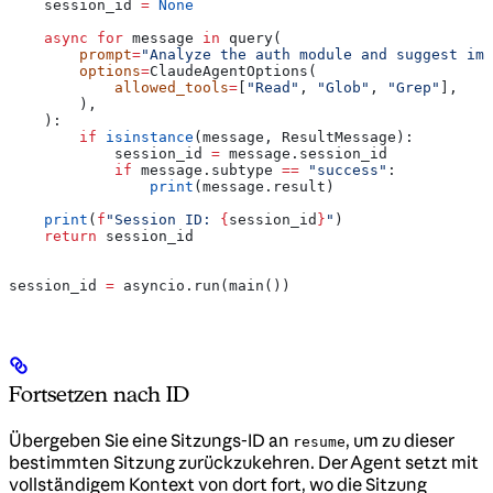
    session_id 
=
 None
    async
 for
 message 
in
 query(
        prompt
=
"Analyze the auth module and suggest imp
        options
=
ClaudeAgentOptions(
            allowed_tools
=
[
"Read"
, 
"Glob"
, 
"Grep"
],
        ),
    ):
        if
 isinstance
(message, ResultMessage):
            session_id 
=
 message.session_id
            if
 message.subtype 
==
 "success"
:
                print
(message.result)
    print
(
f
"Session ID: 
{
session_id
}
"
)
    return
 session_id
session_id 
=
 asyncio.run(main())
Fortsetzen nach ID
Übergeben Sie eine Sitzungs-ID an
, um zu dieser
resume
bestimmten Sitzung zurückzukehren. Der Agent setzt mit
vollständigem Kontext von dort fort, wo die Sitzung