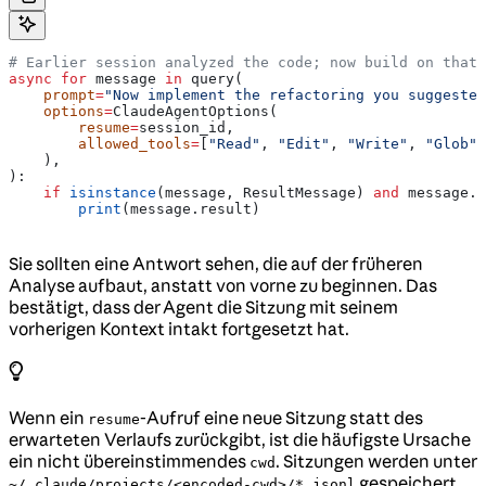
# Earlier session analyzed the code; now build on that 
async
 for
 message 
in
 query(
    prompt
=
"Now implement the refactoring you suggested
    options
=
ClaudeAgentOptions(
        resume
=
session_id,
        allowed_tools
=
[
"Read"
, 
"Edit"
, 
"Write"
, 
"Glob"
,
    ),
):
    if
 isinstance
(message, ResultMessage) 
and
 message.s
        print
(message.result)
Sie sollten eine Antwort sehen, die auf der früheren
Analyse aufbaut, anstatt von vorne zu beginnen. Das
bestätigt, dass der Agent die Sitzung mit seinem
vorherigen Kontext intakt fortgesetzt hat.
Wenn ein
-Aufruf eine neue Sitzung statt des
resume
erwarteten Verlaufs zurückgibt, ist die häufigste Ursache
ein nicht übereinstimmendes
. Sitzungen werden unter
cwd
gespeichert,
~/.claude/projects/<encoded-cwd>/*.jsonl