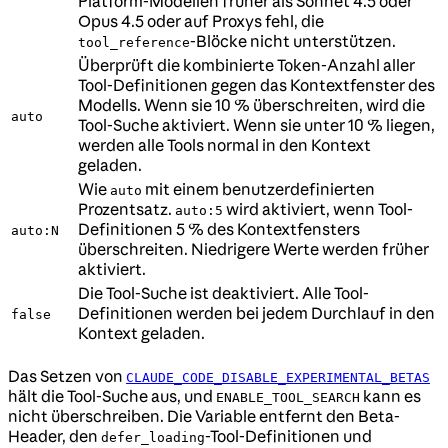
Platform-Modellen früher als Sonnet 4.5 oder
Opus 4.5 oder auf Proxys fehl, die
-Blöcke nicht unterstützen.
tool_reference
Überprüft die kombinierte Token-Anzahl aller
Tool-Definitionen gegen das Kontextfenster des
Modells. Wenn sie 10 % überschreiten, wird die
auto
Tool-Suche aktiviert. Wenn sie unter 10 % liegen,
werden alle Tools normal in den Kontext
geladen.
Wie
mit einem benutzerdefinierten
auto
Prozentsatz.
wird aktiviert, wenn Tool-
auto:5
Definitionen 5 % des Kontextfensters
auto:N
überschreiten. Niedrigere Werte werden früher
aktiviert.
Die Tool-Suche ist deaktiviert. Alle Tool-
Definitionen werden bei jedem Durchlauf in den
false
Kontext geladen.
Das Setzen von
CLAUDE_CODE_DISABLE_EXPERIMENTAL_BETAS
hält die Tool-Suche aus, und
kann es
ENABLE_TOOL_SEARCH
nicht überschreiben. Die Variable entfernt den Beta-
Header, den
-Tool-Definitionen und
defer_loading