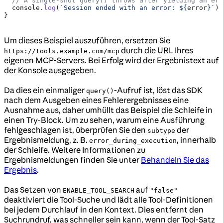
  // A single-shot query() throws after yielding an err
  console
.
log
(
`Session ended with an error: 
${
error
}
`
);
}
Um dieses Beispiel auszuführen, ersetzen Sie
durch die URL Ihres
https://tools.example.com/mcp
eigenen MCP-Servers. Bei Erfolg wird der Ergebnistext auf
der Konsole ausgegeben.
Da dies ein einmaliger
-Aufruf ist, löst das SDK
query()
nach dem Ausgeben eines Fehlerergebnisses eine
Ausnahme aus, daher umhüllt das Beispiel die Schleife in
einen Try-Block. Um zu sehen, warum eine Ausführung
fehlgeschlagen ist, überprüfen Sie den
der
subtype
Ergebnismeldung, z. B.
, innerhalb
error_during_execution
der Schleife. Weitere Informationen zu
Ergebnismeldungen finden Sie unter
Behandeln Sie das
Ergebnis
.
Das Setzen von
auf
ENABLE_TOOL_SEARCH
"false"
deaktiviert die Tool-Suche und lädt alle Tool-Definitionen
bei jedem Durchlauf in den Kontext. Dies entfernt den
Suchrundruf, was schneller sein kann, wenn der Tool-Satz