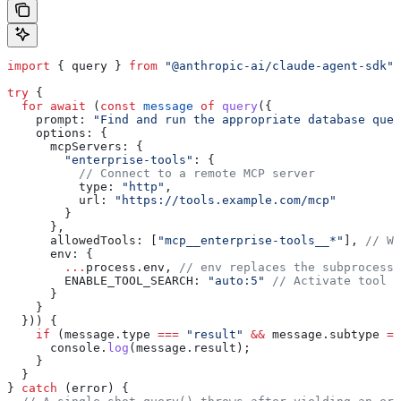
import
 { 
query
 } 
from
 "@anthropic-ai/claude-agent-sdk"
;
try
 {
  for
 await
 (
const
 message
 of
 query
({
    prompt:
 "Find and run the appropriate database quer
    options:
 {
      mcpServers:
 {
        "enterprise-tools"
:
 {
          // Connect to a remote MCP server
          type:
 "http"
,
          url:
 "https://tools.example.com/mcp"
        }
      },
      allowedTools:
 [
"mcp__enterprise-tools__*"
], 
// Wi
      env:
 {
        ...
process
.
env
, 
// env replaces the subprocess
        ENABLE_TOOL_SEARCH:
 "auto:5"
 // Activate tool s
      }
    }
  })) {
    if
 (
message
.
type
 ===
 "result"
 &&
 message
.
subtype
 ==
      console
.
log
(
message
.
result
);
    }
  }
} 
catch
 (
error
) {