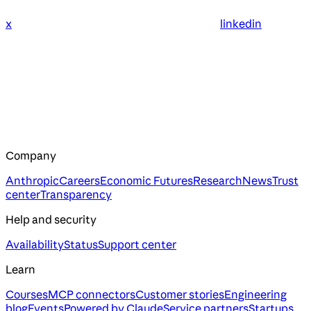
x
linkedin
Company
Anthropic
Careers
Economic Futures
Research
News
Trust
center
Transparency
Help and security
Availability
Status
Support center
Learn
Courses
MCP connectors
Customer stories
Engineering
blog
Events
Powered by Claude
Service partners
Startups