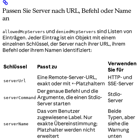
Passen Sie Server nach URL, Befehl oder Name
an
und
sind Listen von
allowedMcpServers
deniedMcpServers
Einträgen. Jeder Eintrag ist ein Objekt mit einem
einzelnen Schlüssel, der Server nach ihrer URL, ihrem
Befehl oder ihrem Namen identifiziert:
Verwenden
Schlüssel
Passt zu
Sie für
Eine Remote-Server-URL,
HTTP- und
serverUrl
exakt oder mit
-Platzhaltern
SSE-Server
*
Der genaue Befehl und die
Stdio-
Argumente, die einen Stdio-
serverCommand
Server
Server starten
Das vom Benutzer
Beide
zugewiesene Label. Nur
Typen, aber
exakte Übereinstimmung;
siehe die
serverName
Platzhalter werden nicht
Warnung
erweitert
unten