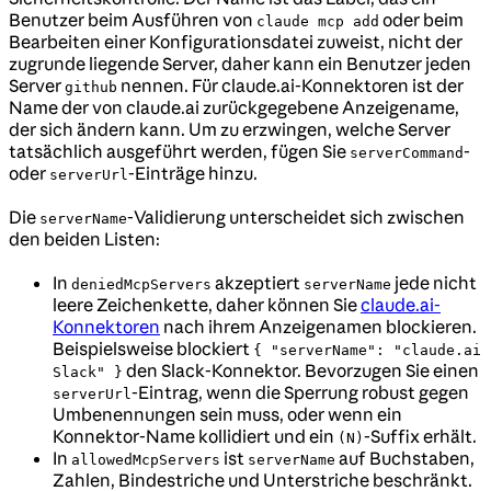
Benutzer beim Ausführen von
oder beim
claude mcp add
Bearbeiten einer Konfigurationsdatei zuweist, nicht der
zugrunde liegende Server, daher kann ein Benutzer jeden
Server
nennen. Für claude.ai-Konnektoren ist der
github
Name der von claude.ai zurückgegebene Anzeigename,
der sich ändern kann. Um zu erzwingen, welche Server
tatsächlich ausgeführt werden, fügen Sie
-
serverCommand
oder
-Einträge hinzu.
serverUrl
Die
-Validierung unterscheidet sich zwischen
serverName
den beiden Listen:
In
akzeptiert
jede nicht
deniedMcpServers
serverName
leere Zeichenkette, daher können Sie
claude.ai-
Konnektoren
nach ihrem Anzeigenamen blockieren.
Beispielsweise blockiert
{ "serverName": "claude.ai
den Slack-Konnektor. Bevorzugen Sie einen
Slack" }
-Eintrag, wenn die Sperrung robust gegen
serverUrl
Umbenennungen sein muss, oder wenn ein
Konnektor-Name kollidiert und ein
-Suffix erhält.
(N)
In
ist
auf Buchstaben,
allowedMcpServers
serverName
Zahlen, Bindestriche und Unterstriche beschränkt.