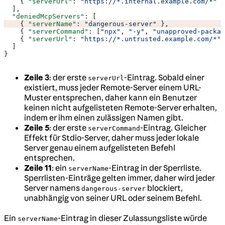
    { 
"serverUrl"
: 
"https://*.internal.example.com/*"
 }
  ],
  "deniedMcpServers"
: [
    { 
"serverName"
: 
"dangerous-server"
 },
    { 
"serverCommand"
: [
"npx"
, 
"-y"
, 
"unapproved-packag
    { 
"serverUrl"
: 
"https://*.untrusted.example.com/*"
 
  ]
}
Zeile 3
: der erste
-Eintrag. Sobald einer
serverUrl
existiert, muss jeder Remote-Server einem URL-
Muster entsprechen, daher kann ein Benutzer
keinen nicht aufgelisteten Remote-Server erhalten,
indem er ihm einen zulässigen Namen gibt.
Zeile 5
: der erste
-Eintrag. Gleicher
serverCommand
Effekt für Stdio-Server, daher muss jeder lokale
Server genau einem aufgelisteten Befehl
entsprechen.
Zeile 11
: ein
-Eintrag in der Sperrliste.
serverName
Sperrlisten-Einträge gelten immer, daher wird jeder
Server namens
blockiert,
dangerous-server
unabhängig von seiner URL oder seinem Befehl.
Ein
-Eintrag in dieser Zulassungsliste würde
serverName