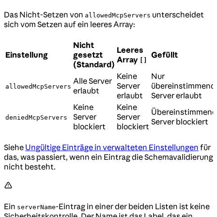
Das Nicht-Setzen von
unterscheidet
allowedMcpServers
sich vom Setzen auf ein leeres Array:
Nicht
Leeres
Einstellung
gesetzt
Gefüllt
Array
[]
(Standard)
Keine
Nur
Alle Server
Server
übereinstimmend
allowedMcpServers
erlaubt
erlaubt
Server erlaubt
Keine
Keine
Übereinstimmend
Server
Server
deniedMcpServers
Server blockiert
blockiert
blockiert
Siehe
Ungültige Einträge in verwalteten Einstellungen
für
das, was passiert, wenn ein Eintrag die Schemavalidierung
nicht besteht.
Ein
-Eintrag in einer der beiden Listen ist keine
serverName
Sicherheitskontrolle. Der Name ist das Label, das ein