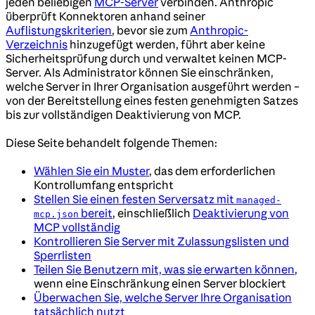
jeden beliebigen
MCP-Server
verbinden. Anthropic
überprüft Konnektoren anhand seiner
Auflistungskriterien
, bevor sie zum
Anthropic-
Verzeichnis
hinzugefügt werden, führt aber keine
Sicherheitsprüfung durch und verwaltet keinen MCP-
Server. Als Administrator können Sie einschränken,
welche Server in Ihrer Organisation ausgeführt werden –
von der Bereitstellung eines festen genehmigten Satzes
bis zur vollständigen Deaktivierung von MCP.
Diese Seite behandelt folgende Themen:
Wählen Sie ein Muster
, das dem erforderlichen
Kontrollumfang entspricht
Stellen Sie einen festen Serversatz mit
managed-
bereit
, einschließlich
Deaktivierung von
mcp.json
MCP vollständig
Kontrollieren Sie Server mit Zulassungslisten und
Sperrlisten
Teilen Sie Benutzern mit, was sie erwarten können
,
wenn eine Einschränkung einen Server blockiert
Überwachen Sie, welche Server Ihre Organisation
tatsächlich nutzt