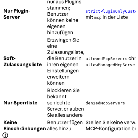
nur aus Plugins
stammen;
Nur Plugin-
strictPluginOnlyCusto
Benutzer
Server
mit
in der Liste
mcp
können keine
eigenen
hinzufügen
Erzwingen Sie
eine
Zulassungsliste,
Soft-
die Benutzer in
ohn
allowedMcpServers
Zulassungsliste
ihren eigenen
allowManagedMcpServer
Einstellungen
erweitern
können
Blockieren Sie
bekannt
Nur Sperrliste
schlechte
deniedMcpServers
Server, erlauben
Sie alles andere
Keine
Benutzer fügen
Stellen Sie keine verwa
Einschränkungen
alles hinzu
MCP-Konfiguration ber