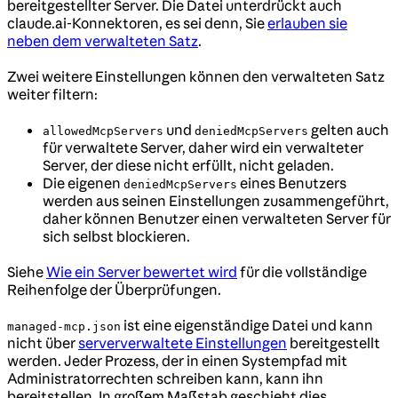
bereitgestellter Server. Die Datei unterdrückt auch
claude.ai-Konnektoren, es sei denn, Sie
erlauben sie
neben dem verwalteten Satz
.
Zwei weitere Einstellungen können den verwalteten Satz
weiter filtern:
und
gelten auch
allowedMcpServers
deniedMcpServers
für verwaltete Server, daher wird ein verwalteter
Server, der diese nicht erfüllt, nicht geladen.
Die eigenen
eines Benutzers
deniedMcpServers
werden aus seinen Einstellungen zusammengeführt,
daher können Benutzer einen verwalteten Server für
sich selbst blockieren.
Siehe
Wie ein Server bewertet wird
für die vollständige
Reihenfolge der Überprüfungen.
ist eine eigenständige Datei und kann
managed-mcp.json
nicht über
serververwaltete Einstellungen
bereitgestellt
werden. Jeder Prozess, der in einen Systempfad mit
Administratorrechten schreiben kann, kann ihn
bereitstellen. In großem Maßstab geschieht dies