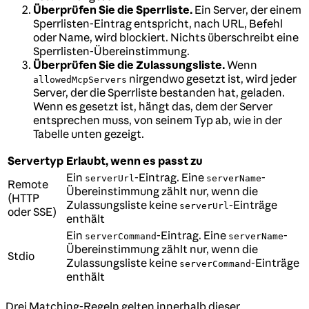
Überprüfen Sie die Sperrliste.
Ein Server, der einem
Sperrlisten-Eintrag entspricht, nach URL, Befehl
oder Name, wird blockiert. Nichts überschreibt eine
Sperrlisten-Übereinstimmung.
Überprüfen Sie die Zulassungsliste.
Wenn
nirgendwo gesetzt ist, wird jeder
allowedMcpServers
Server, der die Sperrliste bestanden hat, geladen.
Wenn es gesetzt ist, hängt das, dem der Server
entsprechen muss, von seinem Typ ab, wie in der
Tabelle unten gezeigt.
Servertyp
Erlaubt, wenn es passt zu
Ein
-Eintrag. Eine
-
serverUrl
serverName
Remote
Übereinstimmung zählt nur, wenn die
(HTTP
Zulassungsliste keine
-Einträge
serverUrl
oder SSE)
enthält
Ein
-Eintrag. Eine
-
serverCommand
serverName
Übereinstimmung zählt nur, wenn die
Stdio
Zulassungsliste keine
-Einträge
serverCommand
enthält
Drei Matching-Regeln gelten innerhalb dieser