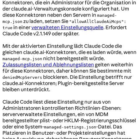
Konnektoren, die ein Administrator für die Organisation in
der claude.ai-Verwaltungskonsole konfiguriert hat. Um
diese Konnektoren neben den Servern in
managed-
zu laden, setzen Sie
mcp.json
"allowAllClaudeAiMcps":
in einer
verwalteten Einstellungsquelle
. Erfordert
true
Claude Code v2.1.149 oder später.
Mit der aktivierten Einstellung lädt Claude Code die
gleichen claude.ai-Konnektoren, die es laden würde, wenn
nicht bereitgestellt würde.
managed-mcp.json
Zulassungslisten und Ablehnungslisten
gelten weiterhin
für diese Konnektoren, daher können Sie bestimmte mit
blockieren. Die Einstellung betrifft nur
deniedMcpServers
claude.ai-Konnektoren; Plugin-bereitgestellte Server
bleiben unterdrückt.
Claude Code liest diese Einstellung nur aus von
Administratoren kontrollierten Richtlinien-Ebenen:
serververwaltete Einstellungen, ein von MDM
bereitgestellter plist- oder HKLM-Registrierungsschlüssel
oder eine System-
-Datei. Das
managed-settings.json
Platzieren in Benutzer- oder Projekteinstellungen hat
keine Auswirkung, daher können Benutzer Konnektoren,