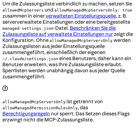
Um die Zulassungsliste verbindlich zu machen, setzen Sie
und
allowedMcpServers
allowManagedMcpServersOnly: true
zusammen in einer
verwalteten Einstellungsquelle
, z. B.
serververwaltete Einstellungen oder eine bereitgestellte
-Datei.
Beschränken Sie die
managed-settings.json
Zulassungsliste auf verwaltete Einstellungen nur
zeigt die
Konfiguration. Ohne
werden
allowManagedMcpServersOnly
Zulassungslisten aus jeder Einstellungsquelle
zusammengeführt, einschließlich der eigenen
eines Benutzers, daher kann ein
~/.claude/settings.json
Benutzer erweitern, was Ihre Zulassungsliste erlaubt.
Sperrlisten werden unabhängig davon aus jeder Quelle
zusammengeführt.
ist getrennt von
allowManagedMcpServersOnly
, das
allowManagedPermissionRulesOnly
Berechtigungsregeln
nur sperrt. Das Setzen dieses Flags
erzwingt nicht die MCP-Zulassungsliste.