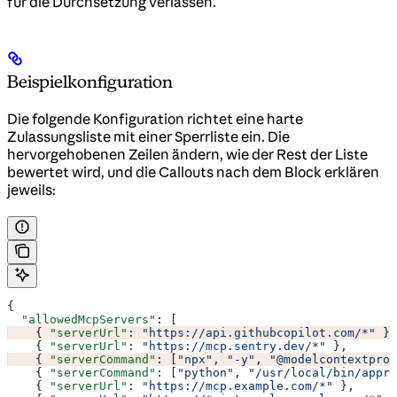
für die Durchsetzung verlassen.
Beispielkonfiguration
Die folgende Konfiguration richtet eine harte
Zulassungsliste mit einer Sperrliste ein. Die
hervorgehobenen Zeilen ändern, wie der Rest der Liste
bewertet wird, und die Callouts nach dem Block erklären
jeweils:
{
  "allowedMcpServers"
: [
    { 
"serverUrl"
: 
"https://api.githubcopilot.com/*"
 },
    { 
"serverUrl"
: 
"https://mcp.sentry.dev/*"
 },
    { 
"serverCommand"
: [
"npx"
, 
"-y"
, 
"@modelcontextprot
    { 
"serverCommand"
: [
"python"
, 
"/usr/local/bin/appro
    { 
"serverUrl"
: 
"https://mcp.example.com/*"
 },