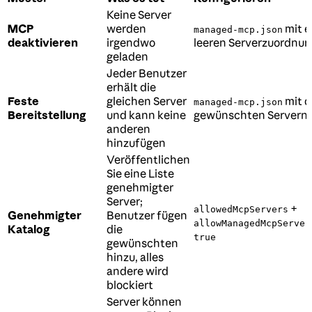
Keine Server
MCP
werden
mit e
managed-mcp.json
deaktivieren
irgendwo
leeren Serverzuordnun
geladen
Jeder Benutzer
erhält die
Feste
gleichen Server
mit 
managed-mcp.json
Bereitstellung
und kann keine
gewünschten Servern
anderen
hinzufügen
Veröffentlichen
Sie eine Liste
genehmigter
Server;
+
allowedMcpServers
Genehmigter
Benutzer fügen
allowManagedMcpServer
Katalog
die
true
gewünschten
hinzu, alles
andere wird
blockiert
Server können