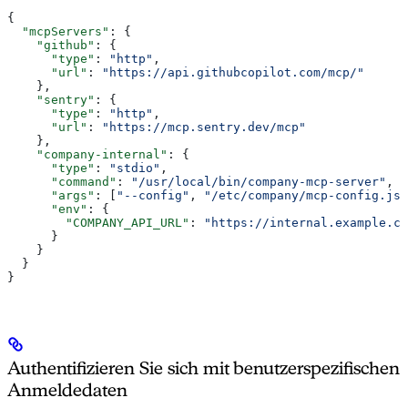
{
  "mcpServers"
: {
    "github"
: {
      "type"
: 
"http"
,
      "url"
: 
"https://api.githubcopilot.com/mcp/"
    },
    "sentry"
: {
      "type"
: 
"http"
,
      "url"
: 
"https://mcp.sentry.dev/mcp"
    },
    "company-internal"
: {
      "type"
: 
"stdio"
,
      "command"
: 
"/usr/local/bin/company-mcp-server"
,
      "args"
: [
"--config"
, 
"/etc/company/mcp-config.jso
      "env"
: {
        "COMPANY_API_URL"
: 
"https://internal.example.co
      }
    }
  }
}
Authentifizieren Sie sich mit benutzerspezifischen
Anmeldedaten