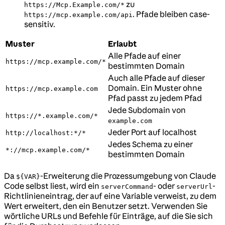
zu
https://Mcp.Example.com/*
. Pfade bleiben case-
https://mcp.example.com/api
sensitiv.
Muster
Erlaubt
Alle Pfade auf einer
https://mcp.example.com/*
bestimmten Domain
Auch alle Pfade auf dieser
Domain. Ein Muster ohne
https://mcp.example.com
Pfad passt zu jedem Pfad
Jede Subdomain von
https://*.example.com/*
example.com
Jeder Port auf localhost
http://localhost:*/*
Jedes Schema zu einer
*://mcp.example.com/*
bestimmten Domain
Da
-Erweiterung die Prozessumgebung von Claude
${VAR}
Code selbst liest, wird ein
- oder
-
serverCommand
serverUrl
Richtlinieneintrag, der auf eine Variable verweist, zu dem
Wert erweitert, den ein Benutzer setzt. Verwenden Sie
wörtliche URLs und Befehle für Einträge, auf die Sie sich