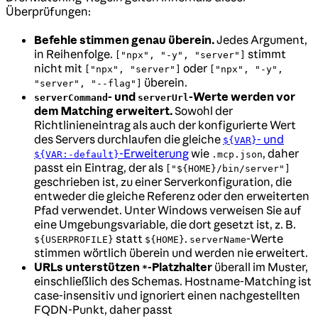
Überprüfungen:
Befehle stimmen genau überein.
Jedes Argument,
in Reihenfolge.
stimmt
["npx", "-y", "server"]
nicht mit
oder
["npx", "server"]
["npx", "-y",
überein.
"server", "--flag"]
- und
-Werte werden vor
serverCommand
serverUrl
dem Matching erweitert.
Sowohl der
Richtlinieneintrag als auch der konfigurierte Wert
des Servers durchlaufen die gleiche
- und
${VAR}
-Erweiterung
wie
, daher
${VAR:-default}
.mcp.json
passt ein Eintrag, der als
["${HOME}/bin/server"]
geschrieben ist, zu einer Serverkonfiguration, die
entweder die gleiche Referenz oder den erweiterten
Pfad verwendet. Unter Windows verweisen Sie auf
eine Umgebungsvariable, die dort gesetzt ist, z. B.
statt
.
-Werte
${USERPROFILE}
${HOME}
serverName
stimmen wörtlich überein und werden nie erweitert.
URLs unterstützen
-Platzhalter
überall im Muster,
*
einschließlich des Schemas. Hostname-Matching ist
case-insensitiv und ignoriert einen nachgestellten
FQDN-Punkt, daher passt