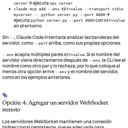
→ ejecuta
server
npx server
claude mcp add --env KEY=value --transport stdio
→
myserver -- python server.py --port 8080
ejecuta
con
python server.py --port 8080
KEY=value
en el entorno
Sin
, Claude Code intentaría analizar las banderas del
--
servidor, como
arriba, como sus propias opciones.
--port
acepta múltiples pares
. Si el nombre del
--env
KEY=value
servidor viene directamente después de
, la CLI lee el
--env
nombre como otro par y lo rechaza, por lo que coloque al
menos otra opción entre
y el nombre del servidor,
--env
como en los ejemplos anteriores.
Opción 4: Agregar un servidor WebSocket
remoto
Los servidores WebSocket mantienen una conexión
bidireccional persistente, que es adecuada para