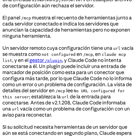
de configuración aún rechaza el servidor.
El panel
muestra el recuento de herramientas junto a
/mcp
cada servidor conectado e indica los servidores que
anuncian la capacidad de herramientas pero no exponen
ninguna herramienta.
Un servidor remoto cuya configuración tiene una
vacía
url
se muestra como
en
, en
not configured
/mcp
claude mcp
, y en el
gestor
, y Claude Code no intenta
list
/plugin
conectarse a él. Un plugin puede incluir una entrada de
marcador de posición como esta para un conector que
configura más tarde, por lo que Claude Code no lo informa
como un error o un problema de configuración. La vista de
detalles del servidor en
lee
/mcp
No URL configured for
; establezca la
de la entrada para
this server
url
conectarse. Antes de v2.1.208, Claude Code informaba
una
vacía como un problema de configuración con un
url
aviso para reconectar.
Si su solicitud necesita herramientas de un servidor que
aún se está conectando en segundo plano, Claude espera