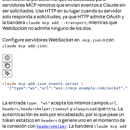
servidores MCP remotos que envían eventos a Claude sin
ser solicitados. Use HTTP en su lugar cuando su servidor
solo responda a solicitudes, ya que HTTP admite OAuth y
la bandera
, mientras que
claude mcp add --transport
WebSocket no admite ninguno de los dos.
Configure servidores WebSocket en
o con
.mcp.json
:
claude mcp add-json
claude
 mcp
 add-json
 events-server
 \
  '{"type":"ws","url":"wss://mcp.example.com/socket","h
La entrada
acepta los mismos campos
,
type: "ws"
url
,
,
y
que
. La
headers
headersHelper
timeout
alwaysLoad
http
autenticación es solo por encabezado, por lo que pase un
token estático en
o genere uno en el momento de
headers
la conexión con
. La bandera
headersHelper
claude mcp add