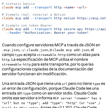
# Sintaxis básica
claude
 mcp
 add
 --transport
 http
 <
nam
e
>
 <
ur
l
>
# Ejemplo real: Conectar a Notion
claude
 mcp
 add
 --transport
 http
 notion
 https://mcp.noti
# Ejemplo con token Bearer
claude
 mcp
 add
 --transport
 http
 secure-api
 https://api.
  --header
 "Authorization: Bearer your-token"
Cuando configure servidores MCP a través de JSON en
,
, o
, el
.mcp.json
~/.claude.json
claude mcp add-json
campo
acepta
como un alias para
type
streamable-http
. La especificación de MCP utiliza el nombre
http
para este transporte, por lo que las
streamable-http
configuraciones copiadas de la documentación del
servidor funcionan sin modificación.
Una entrada JSON que tiene una
pero no tiene
es
url
type
un error de configuración, porque Claude Code lee una
entrada sin
como un servidor stdio. Claude Code
type
omite ese servidor e informa
MCP server "<name>" has a
"url" but no "type"; add "type": "http" (or "sse" /
. Antes de v2.1.202, Claude Code
"ws") to this entry