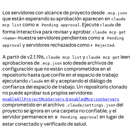
Los servidores con alcance de proyecto desde
.mcp.json
que están esperando su aprobación aparecen en
claude
como
. Ejecute
de
mcp list
⏸ Pending approval
claude
forma interactiva para revisar y aprobar.
claude mcp get
muestra servidores pendientes como
<name>
⏸ Pending
y servidores rechazados como
.
approval
✗ Rejected
A partir de v2.1.196,
y
leen
claude mcp list
claude mcp get
aprobaciones de
solo desde archivos de
.mcp.json
configuración que no están comprometidos en el
repositorio hasta que confíe en el espacio de trabajo
ejecutando
en él y aceptando el diálogo de
claude
confianza del espacio de trabajo. Un repositorio clonado
no puede aprobar sus propios servidores:
o
enableAllProjectMcpServers
enabledMcpjsonServers
comprometido en el archivo
del
.claude/settings.json
proyecto se ignora en una carpeta no confiable, y el
servidor permanece en
en lugar de
⏸ Pending approval
estar conectado y verificado de salud.