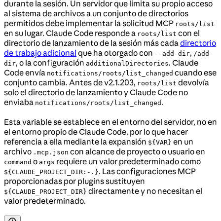
durante la sesión. Un servidor que limita su propio acceso
al sistema de archivos a un conjunto de directorios
permitidos debe implementar la solicitud MCP
roots/list
en su lugar. Claude Code responde a
con el
roots/list
directorio de lanzamiento de la sesión más cada
directorio
de trabajo adicional
que ha otorgado con
,
--add-dir
/add-
, o la configuración
. Claude
dir
additionalDirectories
Code envía
cuando ese
notifications/roots/list_changed
conjunto cambia. Antes de v2.1.203,
devolvía
roots/list
solo el directorio de lanzamiento y Claude Code no
enviaba
.
notifications/roots/list_changed
Esta variable se establece en el entorno del servidor, no en
el entorno propio de Claude Code, por lo que hacer
referencia a ella mediante la expansión
en un
${VAR}
archivo
con alcance de proyecto o usuario en
.mcp.json
o
requiere un valor predeterminado como
command
args
. Las configuraciones MCP
${CLAUDE_PROJECT_DIR:-.}
proporcionadas por plugins sustituyen
directamente y no necesitan el
${CLAUDE_PROJECT_DIR}
valor predeterminado.