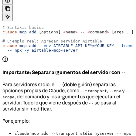
# Sintaxis básica
claude
 mcp
 add
 [options] 
<
name
>
 -- 
<
command
>
 [args...]
# Ejemplo real: Agregar servidor Airtable
claude
 mcp
 add
 --env
 AIRTABLE_API_KEY=YOUR_KEY
 --transp
  --
 npx
 -y
 airtable-mcp-server
Importante: Separar argumentos del servidor con
--
Para servidores stdio, el
(doble guión) separa las
--
opciones propias de Claude, como
,
y
--transport
--env
--
, del comando y los argumentos que ejecutan el
scope
servidor. Todo lo que viene después de
se pasa al
--
servidor sin modificar.
Por ejemplo:
claude mcp add --transport stdio myserver -- npx