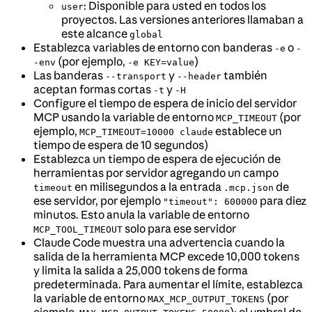
: Disponible para usted en todos los
user
proyectos. Las versiones anteriores llamaban a
este alcance
global
Establezca variables de entorno con banderas
o
-e
-
(por ejemplo,
)
-env
-e KEY=value
Las banderas
y
también
--transport
--header
aceptan formas cortas
y
-t
-H
Configure el tiempo de espera de inicio del servidor
MCP usando la variable de entorno
(por
MCP_TIMEOUT
ejemplo,
establece un
MCP_TIMEOUT=10000 claude
tiempo de espera de 10 segundos)
Establezca un tiempo de espera de ejecución de
herramientas por servidor agregando un campo
en milisegundos a la entrada
de
timeout
.mcp.json
ese servidor, por ejemplo
para diez
"timeout": 600000
minutos. Esto anula la variable de entorno
solo para ese servidor
MCP_TOOL_TIMEOUT
Claude Code muestra una advertencia cuando la
salida de la herramienta MCP excede 10,000 tokens
y limita la salida a 25,000 tokens de forma
predeterminada. Para aumentar el límite, establezca
la variable de entorno
(por
MAX_MCP_OUTPUT_TOKENS
ejemplo,
); el umbral de