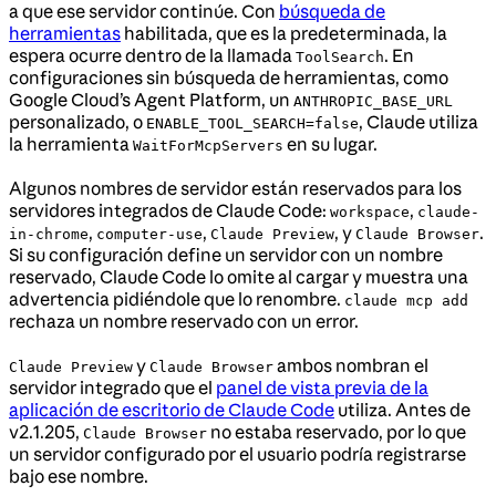
a que ese servidor continúe. Con
búsqueda de
herramientas
habilitada, que es la predeterminada, la
espera ocurre dentro de la llamada
. En
ToolSearch
configuraciones sin búsqueda de herramientas, como
Google Cloud’s Agent Platform, un
ANTHROPIC_BASE_URL
personalizado, o
, Claude utiliza
ENABLE_TOOL_SEARCH=false
la herramienta
en su lugar.
WaitForMcpServers
Algunos nombres de servidor están reservados para los
servidores integrados de Claude Code:
,
workspace
claude-
,
,
, y
.
in-chrome
computer-use
Claude Preview
Claude Browser
Si su configuración define un servidor con un nombre
reservado, Claude Code lo omite al cargar y muestra una
advertencia pidiéndole que lo renombre.
claude mcp add
rechaza un nombre reservado con un error.
y
ambos nombran el
Claude Preview
Claude Browser
servidor integrado que el
panel de vista previa de la
aplicación de escritorio de Claude Code
utiliza. Antes de
v2.1.205,
no estaba reservado, por lo que
Claude Browser
un servidor configurado por el usuario podría registrarse
bajo ese nombre.