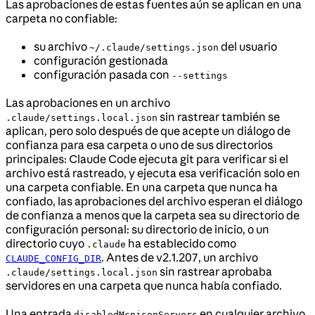
Las aprobaciones de estas fuentes aún se aplican en una
carpeta no confiable:
su archivo
del usuario
~/.claude/settings.json
configuración gestionada
configuración pasada con
--settings
Las aprobaciones en un archivo
sin rastrear también se
.claude/settings.local.json
aplican, pero solo después de que acepte un diálogo de
confianza para esa carpeta o uno de sus directorios
principales: Claude Code ejecuta git para verificar si el
archivo está rastreado, y ejecuta esa verificación solo en
una carpeta confiable. En una carpeta que nunca ha
confiado, las aprobaciones del archivo esperan el diálogo
de confianza a menos que la carpeta sea su directorio de
configuración personal: su directorio de inicio, o un
directorio cuyo
ha establecido como
.claude
. Antes de v2.1.207, un archivo
CLAUDE_CONFIG_DIR
sin rastrear aprobaba
.claude/settings.local.json
servidores en una carpeta que nunca había confiado.
Una entrada
en cualquier archivo
disabledMcpjsonServers