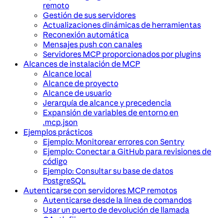
remoto
Gestión de sus servidores
Actualizaciones dinámicas de herramientas
Reconexión automática
Mensajes push con canales
Servidores MCP proporcionados por plugins
Alcances de instalación de MCP
Alcance local
Alcance de proyecto
Alcance de usuario
Jerarquía de alcance y precedencia
Expansión de variables de entorno en
.mcp.json
Ejemplos prácticos
Ejemplo: Monitorear errores con Sentry
Ejemplo: Conectar a GitHub para revisiones de
código
Ejemplo: Consultar su base de datos
PostgreSQL
Autenticarse con servidores MCP remotos
Autenticarse desde la línea de comandos
Usar un puerto de devolución de llamada