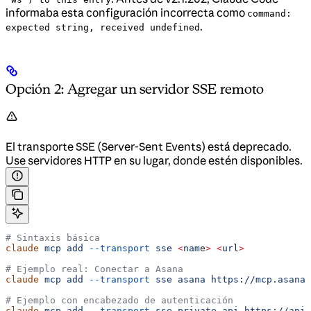
informaba esta configuración incorrecta como
command:
.
expected string, received undefined
Opción 2: Agregar un servidor SSE remoto
El transporte SSE (Server-Sent Events) está deprecado.
Use servidores HTTP en su lugar, donde estén disponibles.
# Sintaxis básica
claude
 mcp
 add
 --transport
 sse
 <
nam
e
>
 <
ur
l
>
# Ejemplo real: Conectar a Asana
claude
 mcp
 add
 --transport
 sse
 asana
 https://mcp.asana.
# Ejemplo con encabezado de autenticación
claude
 mcp
 add
 --transport
 sse
 private-api
 https://api.