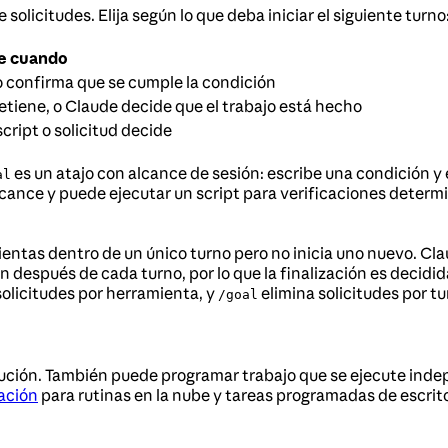
olicitudes. Elija según lo que deba iniciar el siguiente turno
e cuando
 confirma que se cumple la condición
etiene, o Claude decide que el trabajo está hecho
script o solicitud decide
es un atajo con alcance de sesión: escribe una condición y 
al
alcance y puede ejecutar un script para verificaciones determ
entas dentro de un único turno pero no inicia uno nuevo. Cla
después de cada turno, por lo que la finalización es decidida
olicitudes por herramienta, y
elimina solicitudes por tu
/goal
cución. También puede programar trabajo que se ejecute ind
ación
para rutinas en la nube y tareas programadas de escrito