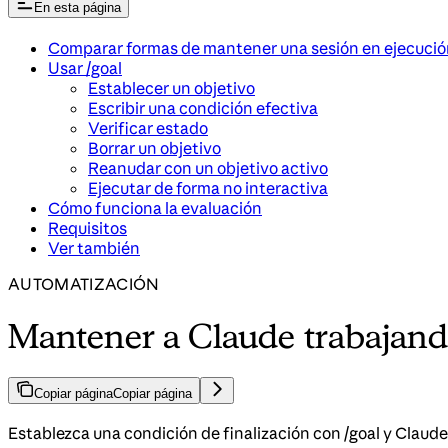
En esta página
Comparar formas de mantener una sesión en ejecució
Usar /goal
Establecer un objetivo
Escribir una condición efectiva
Verificar estado
Borrar un objetivo
Reanudar con un objetivo activo
Ejecutar de forma no interactiva
Cómo funciona la evaluación
Requisitos
Ver también
AUTOMATIZACIÓN
Mantener a Claude trabajand
Copiar página
Copiar página
Establezca una condición de finalización con /goal y Claude