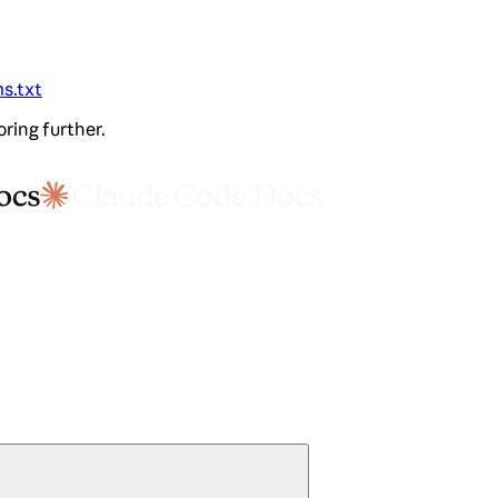
ms.txt
oring further.