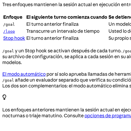
Tres enfoques mantienen la sesión actual en ejecución entre s
Enfoque
El siguiente turno comienza cuando
Se detien
El turno anterior finaliza
Un modelo
/goal
Transcurre un intervalo de tiempo
Usted lo d
/loop
Stop hook
El turno anterior finaliza
Su propio 
y un Stop hook se activan después de cada turno.
/goal
/go
su archivo de configuración, se aplica a cada sesión en su 
modelos.
El modo automático
por sí solo aprueba llamadas de herrami
añade un evaluador separado que verifica su condición 
/goal
Los dos son complementarios: el modo automático elimina s
Los enfoques anteriores mantienen la sesión actual en eje
nocturnas o triaje matutino. Consulte
opciones de program