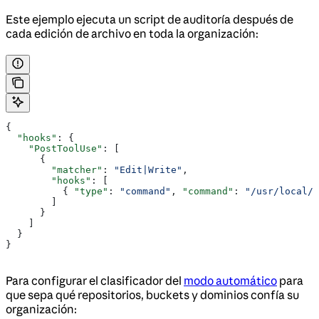
Este ejemplo ejecuta un script de auditoría después de
cada edición de archivo en toda la organización:
{
  "hooks"
: {
    "PostToolUse"
: [
      {
        "matcher"
: 
"Edit|Write"
,
        "hooks"
: [
          { 
"type"
: 
"command"
, 
"command"
: 
"/usr/local/b
        ]
      }
    ]
  }
}
Para configurar el clasificador del
modo automático
para
que sepa qué repositorios, buckets y dominios confía su
organización: