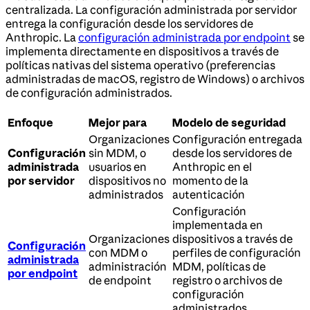
centralizada. La configuración administrada por servidor
entrega la configuración desde los servidores de
Anthropic. La
configuración administrada por endpoint
se
implementa directamente en dispositivos a través de
políticas nativas del sistema operativo (preferencias
administradas de macOS, registro de Windows) o archivos
de configuración administrados.
Enfoque
Mejor para
Modelo de seguridad
Organizaciones
Configuración entregada
Configuración
sin MDM, o
desde los servidores de
administrada
usuarios en
Anthropic en el
por servidor
dispositivos no
momento de la
administrados
autenticación
Configuración
implementada en
Organizaciones
dispositivos a través de
Configuración
con MDM o
perfiles de configuración
administrada
administración
MDM, políticas de
por endpoint
de endpoint
registro o archivos de
configuración
administrados