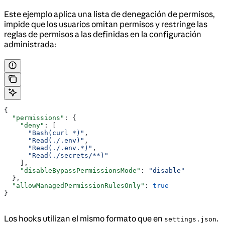
Este ejemplo aplica una lista de denegación de permisos,
impide que los usuarios omitan permisos y restringe las
reglas de permisos a las definidas en la configuración
administrada:
{
  "permissions"
: {
    "deny"
: [
      "Bash(curl *)"
,
      "Read(./.env)"
,
      "Read(./.env.*)"
,
      "Read(./secrets/**)"
    ],
    "disableBypassPermissionsMode"
: 
"disable"
  },
  "allowManagedPermissionRulesOnly"
: 
true
}
Los hooks utilizan el mismo formato que en
.
settings.json