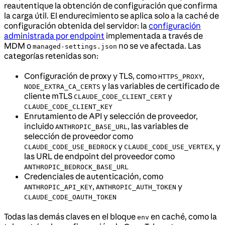
reautentique la obtención de configuración que confirma
la carga útil. El endurecimiento se aplica solo a la caché de
configuración obtenida del servidor: la
configuración
administrada por endpoint
implementada a través de
MDM o
no se ve afectada. Las
managed-settings.json
categorías retenidas son:
Configuración de proxy y TLS, como
,
HTTPS_PROXY
y las variables de certificado de
NODE_EXTRA_CA_CERTS
cliente mTLS
y
CLAUDE_CODE_CLIENT_CERT
CLAUDE_CODE_CLIENT_KEY
Enrutamiento de API y selección de proveedor,
incluido
, las variables de
ANTHROPIC_BASE_URL
selección de proveedor como
y
, y
CLAUDE_CODE_USE_BEDROCK
CLAUDE_CODE_USE_VERTEX
las URL de endpoint del proveedor como
ANTHROPIC_BEDROCK_BASE_URL
Credenciales de autenticación, como
,
y
ANTHROPIC_API_KEY
ANTHROPIC_AUTH_TOKEN
CLAUDE_CODE_OAUTH_TOKEN
Todas las demás claves en el bloque
en caché, como la
env