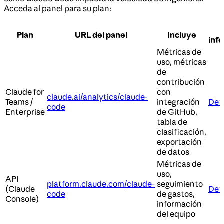
Acceda al panel para su plan:
Plan
URL del panel
Incluye
inf
Métricas de
uso, métricas
de
contribución
Claude for
con
claude.ai/analytics/claude-
Teams /
integración
Deta
code
Enterprise
de GitHub,
tabla de
clasificación,
exportación
de datos
Métricas de
uso,
API
platform.claude.com/claude-
seguimiento
(Claude
Deta
code
de gastos,
Console)
información
del equipo