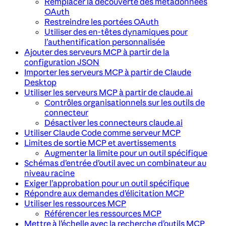
Remplacer la découverte des métadonnées
OAuth
Restreindre les portées OAuth
Utiliser des en-têtes dynamiques pour
l’authentification personnalisée
Ajouter des serveurs MCP à partir de la
configuration JSON
Importer les serveurs MCP à partir de Claude
Desktop
Utiliser les serveurs MCP à partir de claude.ai
Contrôles organisationnels sur les outils de
connecteur
Désactiver les connecteurs claude.ai
Utiliser Claude Code comme serveur MCP
Limites de sortie MCP et avertissements
Augmenter la limite pour un outil spécifique
Schémas d’entrée d’outil avec un combinateur au
niveau racine
Exiger l’approbation pour un outil spécifique
Répondre aux demandes d’élicitation MCP
Utiliser les ressources MCP
Référencer les ressources MCP
Mettre à l’échelle avec la recherche d’outils MCP