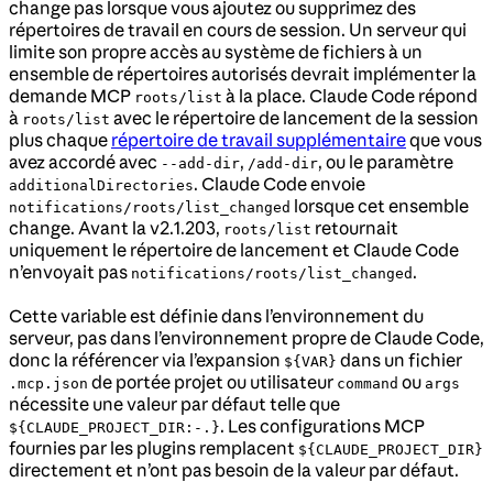
change pas lorsque vous ajoutez ou supprimez des
répertoires de travail en cours de session. Un serveur qui
limite son propre accès au système de fichiers à un
ensemble de répertoires autorisés devrait implémenter la
demande MCP
à la place. Claude Code répond
roots/list
à
avec le répertoire de lancement de la session
roots/list
plus chaque
répertoire de travail supplémentaire
que vous
avez accordé avec
,
, ou le paramètre
--add-dir
/add-dir
. Claude Code envoie
additionalDirectories
lorsque cet ensemble
notifications/roots/list_changed
change. Avant la v2.1.203,
retournait
roots/list
uniquement le répertoire de lancement et Claude Code
n’envoyait pas
.
notifications/roots/list_changed
Cette variable est définie dans l’environnement du
serveur, pas dans l’environnement propre de Claude Code,
donc la référencer via l’expansion
dans un fichier
${VAR}
de portée projet ou utilisateur
ou
.mcp.json
command
args
nécessite une valeur par défaut telle que
. Les configurations MCP
${CLAUDE_PROJECT_DIR:-.}
fournies par les plugins remplacent
${CLAUDE_PROJECT_DIR}
directement et n’ont pas besoin de la valeur par défaut.