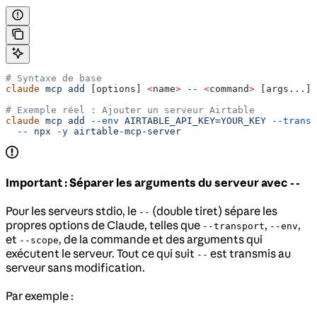
# Syntaxe de base
claude
 mcp
 add
 [options] 
<
name
>
 -- 
<
command
>
 [args...]
# Exemple réel : Ajouter un serveur Airtable
claude
 mcp
 add
 --env
 AIRTABLE_API_KEY=YOUR_KEY
 --transp
  --
 npx
 -y
 airtable-mcp-server
Important : Séparer les arguments du serveur avec
--
Pour les serveurs stdio, le
(double tiret) sépare les
--
propres options de Claude, telles que
,
,
--transport
--env
et
, de la commande et des arguments qui
--scope
exécutent le serveur. Tout ce qui suit
est transmis au
--
serveur sans modification.
Par exemple :