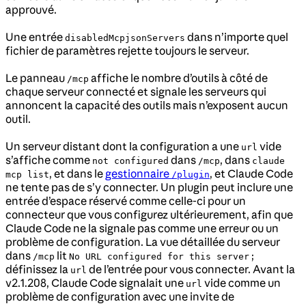
approuvé.
Une entrée
dans n’importe quel
disabledMcpjsonServers
fichier de paramètres rejette toujours le serveur.
Le panneau
affiche le nombre d’outils à côté de
/mcp
chaque serveur connecté et signale les serveurs qui
annoncent la capacité des outils mais n’exposent aucun
outil.
Un serveur distant dont la configuration a une
vide
url
s’affiche comme
dans
, dans
not configured
/mcp
claude
, et dans le
gestionnaire
, et Claude Code
mcp list
/plugin
ne tente pas de s’y connecter. Un plugin peut inclure une
entrée d’espace réservé comme celle-ci pour un
connecteur que vous configurez ultérieurement, afin que
Claude Code ne la signale pas comme une erreur ou un
problème de configuration. La vue détaillée du serveur
dans
lit
;
/mcp
No URL configured for this server
définissez la
de l’entrée pour vous connecter. Avant la
url
v2.1.208, Claude Code signalait une
vide comme un
url
problème de configuration avec une invite de