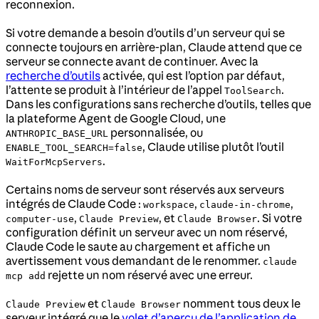
reconnexion.
Si votre demande a besoin d’outils d’un serveur qui se
connecte toujours en arrière-plan, Claude attend que ce
serveur se connecte avant de continuer. Avec la
recherche d’outils
activée, qui est l’option par défaut,
l’attente se produit à l’intérieur de l’appel
.
ToolSearch
Dans les configurations sans recherche d’outils, telles que
la plateforme Agent de Google Cloud, une
personnalisée, ou
ANTHROPIC_BASE_URL
, Claude utilise plutôt l’outil
ENABLE_TOOL_SEARCH=false
.
WaitForMcpServers
Certains noms de serveur sont réservés aux serveurs
intégrés de Claude Code :
,
,
workspace
claude-in-chrome
,
, et
. Si votre
computer-use
Claude Preview
Claude Browser
configuration définit un serveur avec un nom réservé,
Claude Code le saute au chargement et affiche un
avertissement vous demandant de le renommer.
claude
rejette un nom réservé avec une erreur.
mcp add
et
nomment tous deux le
Claude Preview
Claude Browser
serveur intégré que le
volet d’aperçu de l’application de