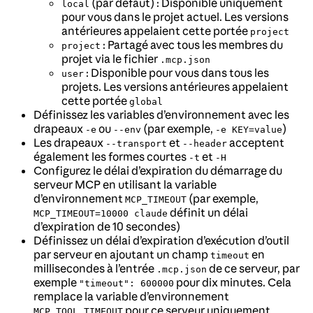
(par défaut) : Disponible uniquement
local
pour vous dans le projet actuel. Les versions
antérieures appelaient cette portée
project
: Partagé avec tous les membres du
project
projet via le fichier
.mcp.json
: Disponible pour vous dans tous les
user
projets. Les versions antérieures appelaient
cette portée
global
Définissez les variables d’environnement avec les
drapeaux
ou
(par exemple,
)
-e
--env
-e KEY=value
Les drapeaux
et
acceptent
--transport
--header
également les formes courtes
et
-t
-H
Configurez le délai d’expiration du démarrage du
serveur MCP en utilisant la variable
d’environnement
(par exemple,
MCP_TIMEOUT
définit un délai
MCP_TIMEOUT=10000 claude
d’expiration de 10 secondes)
Définissez un délai d’expiration d’exécution d’outil
par serveur en ajoutant un champ
en
timeout
millisecondes à l’entrée
de ce serveur, par
.mcp.json
exemple
pour dix minutes. Cela
"timeout": 600000
remplace la variable d’environnement
pour ce serveur uniquement
MCP_TOOL_TIMEOUT