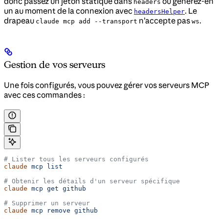
donc passez un jeton statique dans
ou générez-en
headers
un au moment de la connexion avec
. Le
headersHelper
drapeau
n’accepte pas
.
claude mcp add --transport
ws
Gestion de vos serveurs
Une fois configurés, vous pouvez gérer vos serveurs MCP
avec ces commandes :
# Lister tous les serveurs configurés
claude
 mcp
 list
# Obtenir les détails d'un serveur spécifique
claude
 mcp
 get
 github
# Supprimer un serveur
claude
 mcp
 remove
 github