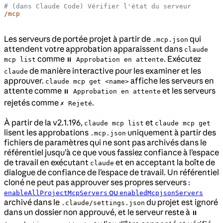
# (dans Claude Code) Vérifier l'état du serveur
/mcp
Les serveurs de portée projet à partir de
qui
.mcp.json
attendent votre approbation apparaissent dans
claude
comme
. Exécutez
mcp list
⏸ Approbation en attente
de manière interactive pour les examiner et les
claude
approuver.
affiche les serveurs en
claude mcp get <name>
attente comme
et les serveurs
⏸ Approbation en attente
rejetés comme
.
✗ Rejeté
À partir de la v2.1.196,
et
claude mcp list
claude mcp get
lisent les approbations
uniquement à partir des
.mcp.json
fichiers de paramètres qui ne sont pas archivés dans le
référentiel jusqu’à ce que vous fassiez confiance à l’espace
de travail en exécutant
et en acceptant la boîte de
claude
dialogue de confiance de l’espace de travail. Un référentiel
cloné ne peut pas approuver ses propres serveurs :
ou
enableAllProjectMcpServers
enabledMcpjsonServers
archivé dans le
du projet est ignoré
.claude/settings.json
dans un dossier non approuvé, et le serveur reste à
⏸