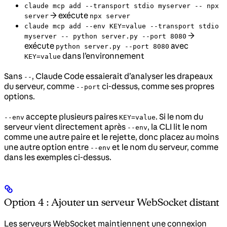
claude mcp add --transport stdio myserver -- npx
→ exécute
server
npx server
claude mcp add --env KEY=value --transport stdio
→
myserver -- python server.py --port 8080
exécute
avec
python server.py --port 8080
dans l’environnement
KEY=value
Sans
, Claude Code essaierait d’analyser les drapeaux
--
du serveur, comme
ci-dessus, comme ses propres
--port
options.
accepte plusieurs paires
. Si le nom du
--env
KEY=value
serveur vient directement après
, la CLI lit le nom
--env
comme une autre paire et le rejette, donc placez au moins
une autre option entre
et le nom du serveur, comme
--env
dans les exemples ci-dessus.
Option 4 : Ajouter un serveur WebSocket distant
Les serveurs WebSocket maintiennent une connexion