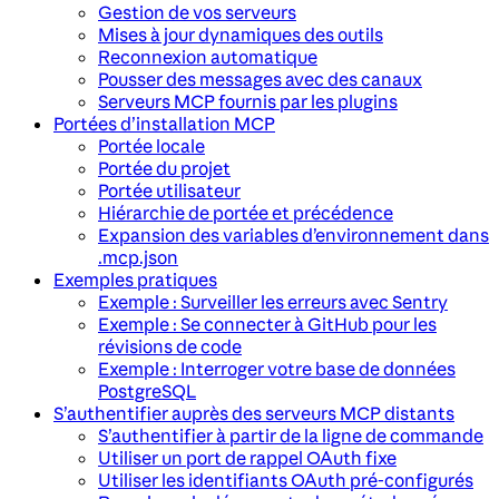
Gestion de vos serveurs
Mises à jour dynamiques des outils
Reconnexion automatique
Pousser des messages avec des canaux
Serveurs MCP fournis par les plugins
Portées d’installation MCP
Portée locale
Portée du projet
Portée utilisateur
Hiérarchie de portée et précédence
Expansion des variables d’environnement dans
.mcp.json
Exemples pratiques
Exemple : Surveiller les erreurs avec Sentry
Exemple : Se connecter à GitHub pour les
révisions de code
Exemple : Interroger votre base de données
PostgreSQL
S’authentifier auprès des serveurs MCP distants
S’authentifier à partir de la ligne de commande
Utiliser un port de rappel OAuth fixe
Utiliser les identifiants OAuth pré-configurés