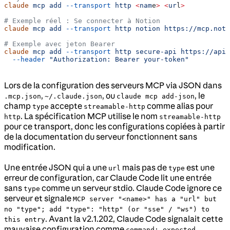
claude
 mcp
 add
 --transport
 http
 <
nam
e
>
 <
ur
l
>
# Exemple réel : Se connecter à Notion
claude
 mcp
 add
 --transport
 http
 notion
 https://mcp.noti
# Exemple avec jeton Bearer
claude
 mcp
 add
 --transport
 http
 secure-api
 https://api.
  --header
 "Authorization: Bearer your-token"
Lors de la configuration des serveurs MCP via JSON dans
,
, ou
, le
.mcp.json
~/.claude.json
claude mcp add-json
champ
accepte
comme alias pour
type
streamable-http
. La spécification MCP utilise le nom
http
streamable-http
pour ce transport, donc les configurations copiées à partir
de la documentation du serveur fonctionnent sans
modification.
Une entrée JSON qui a une
mais pas de
est une
url
type
erreur de configuration, car Claude Code lit une entrée
sans
comme un serveur stdio. Claude Code ignore ce
type
serveur et signale
MCP server "<name>" has a "url" but
no "type"; add "type": "http" (or "sse" / "ws") to
. Avant la v2.1.202, Claude Code signalait cette
this entry
mauvaise configuration comme
command: expected