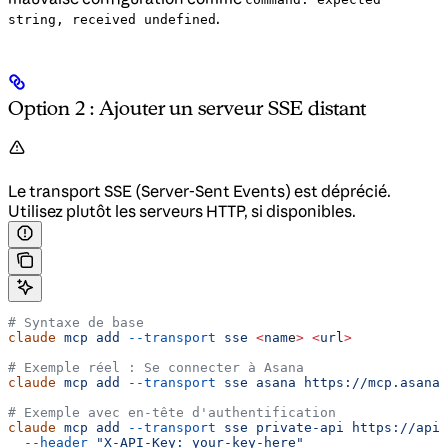
.
string, received undefined
Option 2 : Ajouter un serveur SSE distant
Le transport SSE (Server-Sent Events) est déprécié.
Utilisez plutôt les serveurs HTTP, si disponibles.
# Syntaxe de base
claude
 mcp
 add
 --transport
 sse
 <
nam
e
>
 <
ur
l
>
# Exemple réel : Se connecter à Asana
claude
 mcp
 add
 --transport
 sse
 asana
 https://mcp.asana.
# Exemple avec en-tête d'authentification
claude
 mcp
 add
 --transport
 sse
 private-api
 https://api.
  --header
 "X-API-Key: your-key-here"