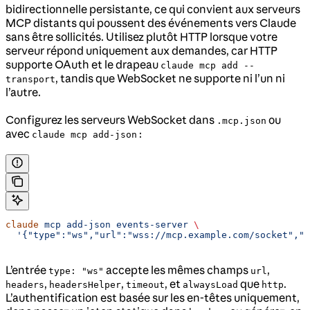
bidirectionnelle persistante, ce qui convient aux serveurs
MCP distants qui poussent des événements vers Claude
sans être sollicités. Utilisez plutôt HTTP lorsque votre
serveur répond uniquement aux demandes, car HTTP
supporte OAuth et le drapeau
claude mcp add --
, tandis que WebSocket ne supporte ni l’un ni
transport
l’autre.
Configurez les serveurs WebSocket dans
ou
.mcp.json
avec
:
claude mcp add-json
claude
 mcp
 add-json
 events-server
 \
  '{"type":"ws","url":"wss://mcp.example.com/socket","h
L’entrée
accepte les mêmes champs
,
type: "ws"
url
,
,
, et
que
.
headers
headersHelper
timeout
alwaysLoad
http
L’authentification est basée sur les en-têtes uniquement,