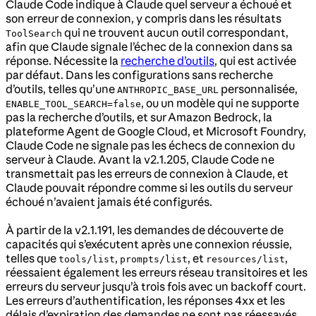
Claude Code indique à Claude quel serveur a échoué et
son erreur de connexion, y compris dans les résultats
qui ne trouvent aucun outil correspondant,
ToolSearch
afin que Claude signale l’échec de la connexion dans sa
réponse. Nécessite la
recherche d’outils
, qui est activée
par défaut. Dans les configurations sans recherche
d’outils, telles qu’une
personnalisée,
ANTHROPIC_BASE_URL
, ou un modèle qui ne supporte
ENABLE_TOOL_SEARCH=false
pas la recherche d’outils, et sur Amazon Bedrock, la
plateforme Agent de Google Cloud, et Microsoft Foundry,
Claude Code ne signale pas les échecs de connexion du
serveur à Claude. Avant la v2.1.205, Claude Code ne
transmettait pas les erreurs de connexion à Claude, et
Claude pouvait répondre comme si les outils du serveur
échoué n’avaient jamais été configurés.
À partir de la v2.1.191, les demandes de découverte de
capacités qui s’exécutent après une connexion réussie,
telles que
,
, et
,
tools/list
prompts/list
resources/list
réessaient également les erreurs réseau transitoires et les
erreurs du serveur jusqu’à trois fois avec un backoff court.
Les erreurs d’authentification, les réponses 4xx et les
délais d’expiration des demandes ne sont pas réessayés.