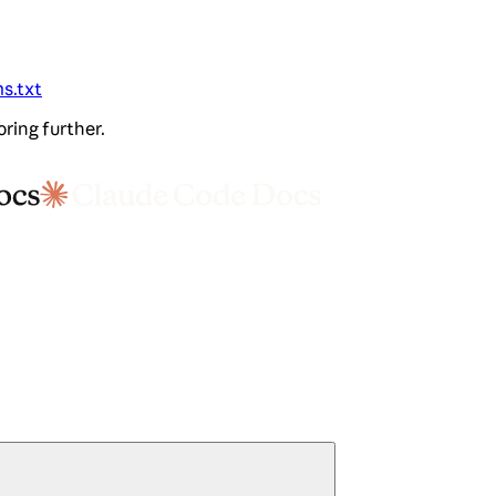
ms.txt
oring further.