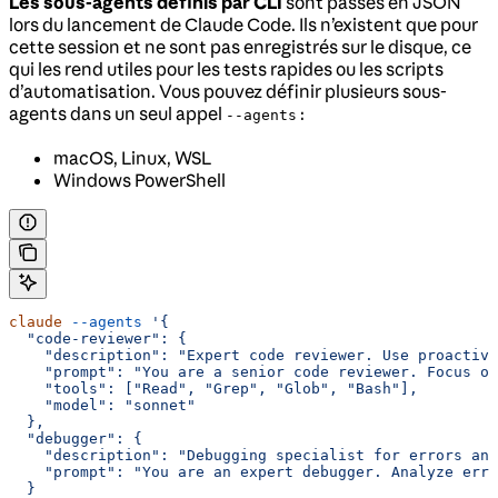
Les sous-agents définis par CLI
sont passés en JSON
lors du lancement de Claude Code. Ils n’existent que pour
cette session et ne sont pas enregistrés sur le disque, ce
qui les rend utiles pour les tests rapides ou les scripts
d’automatisation. Vous pouvez définir plusieurs sous-
agents dans un seul appel
:
--agents
macOS, Linux, WSL
Windows PowerShell
claude
 --agents
 '{
  "code-reviewer": {
    "description": "Expert code reviewer. Use proactive
    "prompt": "You are a senior code reviewer. Focus on
    "tools": ["Read", "Grep", "Glob", "Bash"],
    "model": "sonnet"
  },
  "debugger": {
    "description": "Debugging specialist for errors and
    "prompt": "You are an expert debugger. Analyze erro
  }