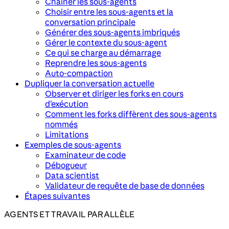
Chaîner les sous-agents
Choisir entre les sous-agents et la
conversation principale
Générer des sous-agents imbriqués
Gérer le contexte du sous-agent
Ce qui se charge au démarrage
Reprendre les sous-agents
Auto-compaction
Dupliquer la conversation actuelle
Observer et diriger les forks en cours
d’exécution
Comment les forks diffèrent des sous-agents
nommés
Limitations
Exemples de sous-agents
Examinateur de code
Débogueur
Data scientist
Validateur de requête de base de données
Étapes suivantes
AGENTS ET TRAVAIL PARALLÈLE