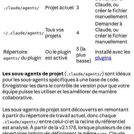
Claude, ou
Projet actuel
3
.claude/agents/
créer le fichier
manuellement
Demander à
Tous vos
Claude, ou
4
~/.claude/agents/
projets
créer le fichier
manuellement
5 (la
Répertoire
Où le plugin
Installé avec les
plus
du plugin
est activé
plugins
agents/
basse)
Les sous-agents de projet
(
) sont idéaux
.claude/agents/
pour les sous-agents spécifiques à une base de code.
Enregistrez-les dans le contrôle de version pour que votre
équipe puisse les utiliser et les améliorer de manière
collaborative.
Les sous-agents de projet sont découverts en remontant
à partir du répertoire de travail actuel, donc chaque
entre celui-ci et la racine du référentiel
.claude/agents/
est analysé. À partir de la v2.1.178, lorsque plusieurs de ces
répertoires imbriqués définissent le même
, Claude
name