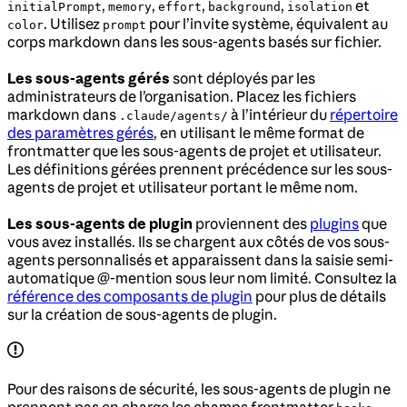
,
,
,
,
et
initialPrompt
memory
effort
background
isolation
. Utilisez
pour l’invite système, équivalent au
color
prompt
corps markdown dans les sous-agents basés sur fichier.
Les sous-agents gérés
sont déployés par les
administrateurs de l’organisation. Placez les fichiers
markdown dans
à l’intérieur du
répertoire
.claude/agents/
des paramètres gérés
, en utilisant le même format de
frontmatter que les sous-agents de projet et utilisateur.
Les définitions gérées prennent précédence sur les sous-
agents de projet et utilisateur portant le même nom.
Les sous-agents de plugin
proviennent des
plugins
que
vous avez installés. Ils se chargent aux côtés de vos sous-
agents personnalisés et apparaissent dans la saisie semi-
automatique @-mention sous leur nom limité. Consultez la
référence des composants de plugin
pour plus de détails
sur la création de sous-agents de plugin.
Pour des raisons de sécurité, les sous-agents de plugin ne
prennent pas en charge les champs frontmatter
,