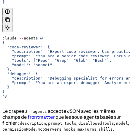
}'
claude 
--
agents 
@'
{
  "code-reviewer": {
    "description": "Expert code reviewer. Use proactive
    "prompt": "You are a senior code reviewer. Focus on
    "tools": ["Read", "Grep", "Glob", "Bash"],
    "model": "sonnet"
  },
  "debugger": {
    "description": "Debugging specialist for errors and
    "prompt": "You are an expert debugger. Analyze erro
  }
}
'@
Le drapeau
accepte JSON avec les mêmes
--agents
champs de
frontmatter
que les sous-agents basés sur
fichier :
,
,
,
,
,
description
prompt
tools
disallowedTools
model
,
,
,
,
,
permissionMode
mcpServers
hooks
maxTurns
skills