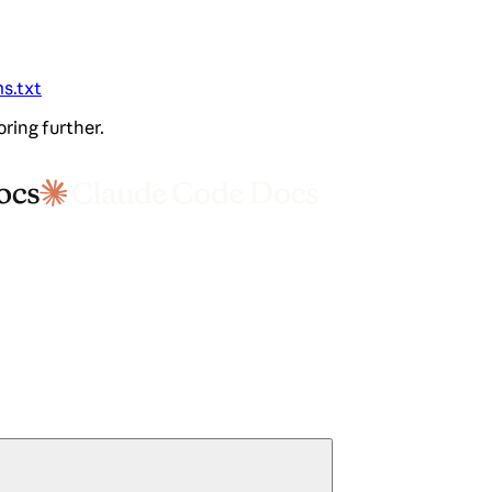
ms.txt
oring further.