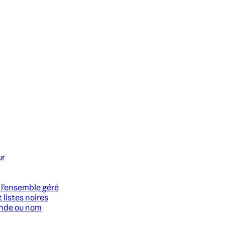
ur
 l’ensemble géré
 listes noires
ande ou nom