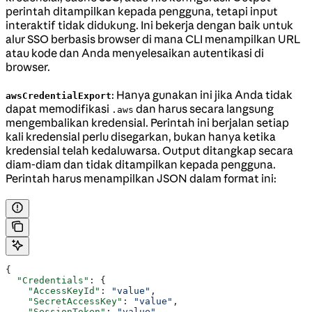
perintah ditampilkan kepada pengguna, tetapi input
interaktif tidak didukung. Ini bekerja dengan baik untuk
alur SSO berbasis browser di mana CLI menampilkan URL
atau kode dan Anda menyelesaikan autentikasi di
browser.
: Hanya gunakan ini jika Anda tidak
awsCredentialExport
dapat memodifikasi
dan harus secara langsung
.aws
mengembalikan kredensial. Perintah ini berjalan setiap
kali kredensial perlu disegarkan, bukan hanya ketika
kredensial telah kedaluwarsa. Output ditangkap secara
diam-diam dan tidak ditampilkan kepada pengguna.
Perintah harus menampilkan JSON dalam format ini:
{
  "Credentials"
: {
    "AccessKeyId"
: 
"value"
,
    "SecretAccessKey"
: 
"value"
,
    "SessionToken"
: 
"value"
,