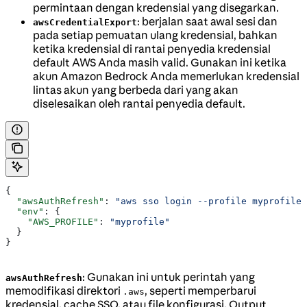
permintaan dengan kredensial yang disegarkan.
: berjalan saat awal sesi dan
awsCredentialExport
pada setiap pemuatan ulang kredensial, bahkan
ketika kredensial di rantai penyedia kredensial
default AWS Anda masih valid. Gunakan ini ketika
akun Amazon Bedrock Anda memerlukan kredensial
lintas akun yang berbeda dari yang akan
diselesaikan oleh rantai penyedia default.
{
  "awsAuthRefresh"
: 
"aws sso login --profile myprofile"
  "env"
: {
    "AWS_PROFILE"
: 
"myprofile"
  }
}
: Gunakan ini untuk perintah yang
awsAuthRefresh
memodifikasi direktori
, seperti memperbarui
.aws
kredensial, cache SSO, atau file konfigurasi. Output