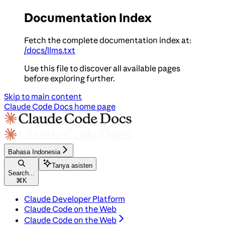
Documentation Index
Fetch the complete documentation index at:
/docs/llms.txt
Use this file to discover all available pages
before exploring further.
Skip to main content
Claude Code Docs
home page
Bahasa Indonesia
Tanya asisten
Search...
⌘
K
Claude Developer Platform
Claude Code on the Web
Claude Code on the Web