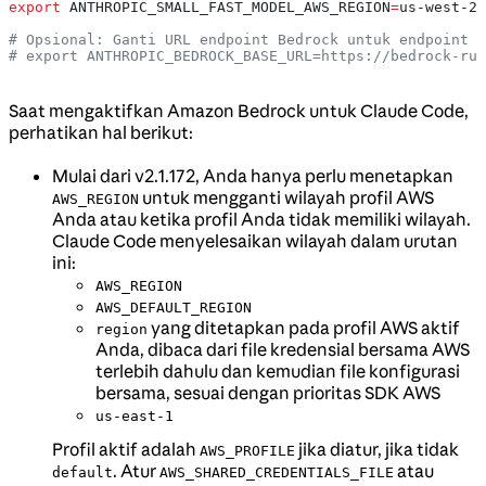
export
 ANTHROPIC_SMALL_FAST_MODEL_AWS_REGION
=
us-west-2
# Opsional: Ganti URL endpoint Bedrock untuk endpoint k
# export ANTHROPIC_BEDROCK_BASE_URL=https://bedrock-run
Saat mengaktifkan Amazon Bedrock untuk Claude Code,
perhatikan hal berikut:
Mulai dari v2.1.172, Anda hanya perlu menetapkan
untuk mengganti wilayah profil AWS
AWS_REGION
Anda atau ketika profil Anda tidak memiliki wilayah.
Claude Code menyelesaikan wilayah dalam urutan
ini:
AWS_REGION
AWS_DEFAULT_REGION
yang ditetapkan pada profil AWS aktif
region
Anda, dibaca dari file kredensial bersama AWS
terlebih dahulu dan kemudian file konfigurasi
bersama, sesuai dengan prioritas SDK AWS
us-east-1
Profil aktif adalah
jika diatur, jika tidak
AWS_PROFILE
. Atur
atau
default
AWS_SHARED_CREDENTIALS_FILE