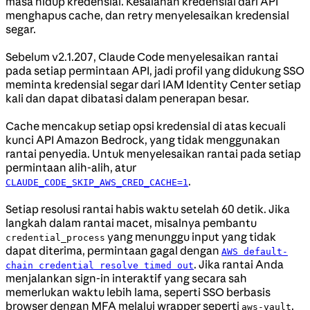
masa hidup kredensial. Kesalahan kredensial dari API
menghapus cache, dan retry menyelesaikan kredensial
segar.
Sebelum v2.1.207, Claude Code menyelesaikan rantai
pada setiap permintaan API, jadi profil yang didukung SSO
meminta kredensial segar dari IAM Identity Center setiap
kali dan dapat dibatasi dalam penerapan besar.
Cache mencakup setiap opsi kredensial di atas kecuali
kunci API Amazon Bedrock, yang tidak menggunakan
rantai penyedia. Untuk menyelesaikan rantai pada setiap
permintaan alih-alih, atur
.
CLAUDE_CODE_SKIP_AWS_CRED_CACHE=1
Setiap resolusi rantai habis waktu setelah 60 detik. Jika
langkah dalam rantai macet, misalnya pembantu
yang menunggu input yang tidak
credential_process
dapat diterima, permintaan gagal dengan
AWS default-
. Jika rantai Anda
chain credential resolve timed out
menjalankan sign-in interaktif yang secara sah
memerlukan waktu lebih lama, seperti SSO berbasis
browser dengan MFA melalui wrapper seperti
,
aws-vault