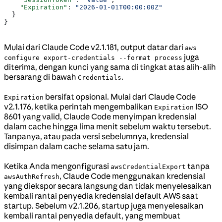
    "Expiration"
: 
"2026-01-01T00:00:00Z"
  }
}
Mulai dari Claude Code v2.1.181, output datar dari
aws
juga
configure export-credentials --format process
diterima, dengan kunci yang sama di tingkat atas alih-alih
bersarang di bawah
.
Credentials
bersifat opsional. Mulai dari Claude Code
Expiration
v2.1.176, ketika perintah mengembalikan
ISO
Expiration
8601 yang valid, Claude Code menyimpan kredensial
dalam cache hingga lima menit sebelum waktu tersebut.
Tanpanya, atau pada versi sebelumnya, kredensial
disimpan dalam cache selama satu jam.
Ketika Anda mengonfigurasi
tanpa
awsCredentialExport
, Claude Code menggunakan kredensial
awsAuthRefresh
yang diekspor secara langsung dan tidak menyelesaikan
kembali rantai penyedia kredensial default AWS saat
startup. Sebelum v2.1.206, startup juga menyelesaikan
kembali rantai penyedia default, yang membuat