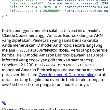
    "claude-opus-4-6"
: 
"arn:aws:bedrock:us-east-2:12345
    "claude-opus-4-5-20251101"
: 
"arn:aws:bedrock:us-eas
    "claude-opus-4-1-20250805"
: 
"arn:aws:bedrock:us-eas
  }
}
Ketika pengguna memilih salah satu versi ini di
,
/model
Claude Code memanggil Amazon Bedrock dengan ARN
yang dipetakan. Pemetaan yang sama berlaku ketika
Anda meneruskan ID model Anthropic secara langsung
melalui
atau
. Versi tanpa override
--model
ANTHROPIC_MODEL
kembali ke ID model Amazon Bedrock bawaan atau profil
inferensi yang cocok yang ditemukan saat startup.
Sebelum v2.1.200, nilai
dan
--model
ANTHROPIC_MODEL
mencapai Amazon Bedrock apa adanya tanpa melewati
peta override. Lihat
Override model IDs per version
untuk
detail tentang bagaimana override berinteraksi dengan
dan pengaturan model lainnya.
availableModels