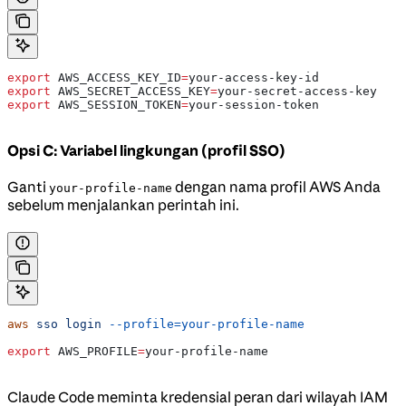
export
 AWS_ACCESS_KEY_ID
=
your-access-key-id
export
 AWS_SECRET_ACCESS_KEY
=
your-secret-access-key
export
 AWS_SESSION_TOKEN
=
your-session-token
Opsi C: Variabel lingkungan (profil SSO)
Ganti
dengan nama profil AWS Anda
your-profile-name
sebelum menjalankan perintah ini.
aws
 sso
 login
 --profile=your-profile-name
export
 AWS_PROFILE
=
your-profile-name
Claude Code meminta kredensial peran dari wilayah IAM