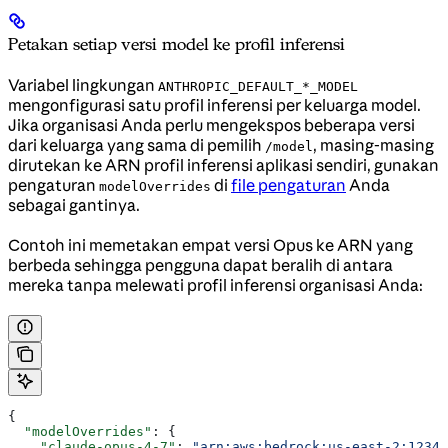
Petakan setiap versi model ke profil inferensi
Variabel lingkungan
ANTHROPIC_DEFAULT_*_MODEL
mengonfigurasi satu profil inferensi per keluarga model.
Jika organisasi Anda perlu mengekspos beberapa versi
dari keluarga yang sama di pemilih
, masing-masing
/model
dirutekan ke ARN profil inferensi aplikasi sendiri, gunakan
pengaturan
di
file pengaturan
Anda
modelOverrides
sebagai gantinya.
Contoh ini memetakan empat versi Opus ke ARN yang
berbeda sehingga pengguna dapat beralih di antara
mereka tanpa melewati profil inferensi organisasi Anda:
{
  "modelOverrides"
: {
    "claude-opus-4-7"
: 
"arn:aws:bedrock:us-east-2:12345