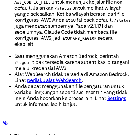
untuk menunjuk ke jalur file non-
AWS_CONFIG_FILE
default. Jalankan
untuk melihat wilayah
/status
yang diselesaikan. Ketika wilayah berasal dari file
konfigurasi AWS Anda atau fallback default,
/status
juga mencatat sumbernya. Pada v2.1.171 dan
sebelumnya, Claude Code tidak membaca file
konfigurasi AWS, jadi atur
secara
AWS_REGION
eksplisit.
Saat menggunakan Amazon Bedrock, perintah
tidak tersedia karena autentikasi ditangani
/logout
melalui kredensial AWS.
Alat WebSearch tidak tersedia di Amazon Bedrock.
Lihat
perilaku alat WebSearch
.
Anda dapat menggunakan file pengaturan untuk
variabel lingkungan seperti
yang tidak
AWS_PROFILE
ingin Anda bocorkan ke proses lain. Lihat
Settings
untuk informasi lebih lanjut.