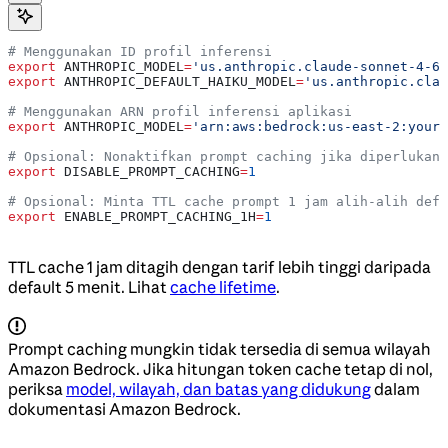
# Menggunakan ID profil inferensi
export
 ANTHROPIC_MODEL
=
'us.anthropic.claude-sonnet-4-6'
export
 ANTHROPIC_DEFAULT_HAIKU_MODEL
=
'us.anthropic.clau
# Menggunakan ARN profil inferensi aplikasi
export
 ANTHROPIC_MODEL
=
'arn:aws:bedrock:us-east-2:your-
# Opsional: Nonaktifkan prompt caching jika diperlukan
export
 DISABLE_PROMPT_CACHING
=
1
# Opsional: Minta TTL cache prompt 1 jam alih-alih defa
export
 ENABLE_PROMPT_CACHING_1H
=
1
TTL cache 1 jam ditagih dengan tarif lebih tinggi daripada
default 5 menit. Lihat
cache lifetime
.
Prompt caching mungkin tidak tersedia di semua wilayah
Amazon Bedrock. Jika hitungan token cache tetap di nol,
periksa
model, wilayah, dan batas yang didukung
dalam
dokumentasi Amazon Bedrock.