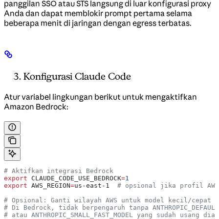
panggilan SSO atau STS langsung di luar konfigurasi proxy
Anda dan dapat memblokir prompt pertama selama
beberapa menit di jaringan dengan egress terbatas.
Konfigurasi Claude Code
Atur variabel lingkungan berikut untuk mengaktifkan
Amazon Bedrock:
# Aktifkan integrasi Bedrock
export
 CLAUDE_CODE_USE_BEDROCK
=
1
export
 AWS_REGION
=
us-east-1
  # opsional jika profil AWS
# Opsional: Ganti wilayah AWS untuk model kecil/cepat 
# Di Bedrock, tidak berpengaruh tanpa ANTHROPIC_DEFAULT
# atau ANTHROPIC_SMALL_FAST_MODEL yang sudah usang diat