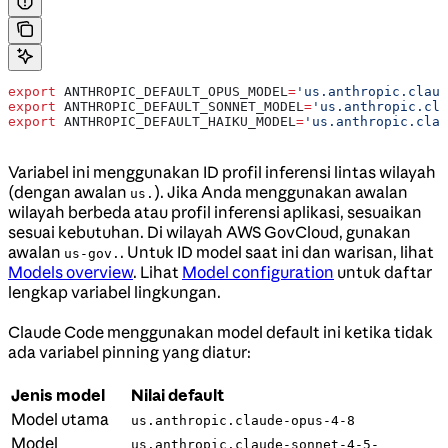
export
 ANTHROPIC_DEFAULT_OPUS_MODEL
=
'us.anthropic.claud
export
 ANTHROPIC_DEFAULT_SONNET_MODEL
=
'us.anthropic.cla
export
 ANTHROPIC_DEFAULT_HAIKU_MODEL
=
'us.anthropic.clau
Variabel ini menggunakan ID profil inferensi lintas wilayah
(dengan awalan
). Jika Anda menggunakan awalan
us.
wilayah berbeda atau profil inferensi aplikasi, sesuaikan
sesuai kebutuhan. Di wilayah AWS GovCloud, gunakan
awalan
. Untuk ID model saat ini dan warisan, lihat
us-gov.
Models overview
. Lihat
Model configuration
untuk daftar
lengkap variabel lingkungan.
Claude Code menggunakan model default ini ketika tidak
ada variabel pinning yang diatur:
Jenis model
Nilai default
Model utama
us.anthropic.claude-opus-4-8
Model
us.anthropic.claude-sonnet-4-5-