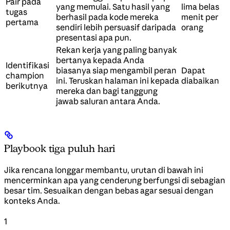
Pair pada
yang memulai. Satu hasil yang
lima belas
tugas
berhasil pada kode mereka
menit per
pertama
sendiri lebih persuasif daripada
orang
presentasi apa pun.
Rekan kerja yang paling banyak
bertanya kepada Anda
Identifikasi
biasanya siap mengambil peran
Dapat
champion
ini. Teruskan halaman ini kepada
diabaikan
berikutnya
mereka dan bagi tanggung
jawab saluran antara Anda.
Playbook tiga puluh hari
Jika rencana longgar membantu, urutan di bawah ini
mencerminkan apa yang cenderung berfungsi di sebagian
besar tim. Sesuaikan dengan bebas agar sesuai dengan
konteks Anda.
1