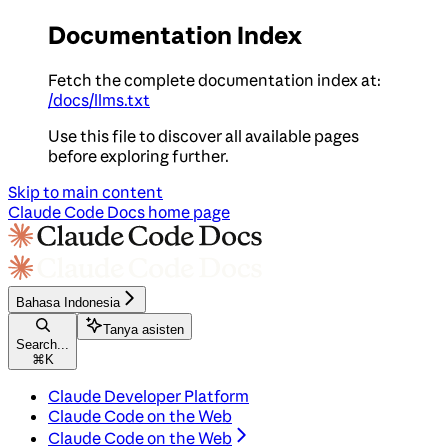
Documentation Index
Fetch the complete documentation index at:
/docs/llms.txt
Use this file to discover all available pages
before exploring further.
Skip to main content
Claude Code Docs
home page
Bahasa Indonesia
Tanya asisten
Search...
⌘
K
Claude Developer Platform
Claude Code on the Web
Claude Code on the Web