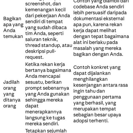
Contoh yang diambil dari
screenshot, dan
codebase Anda sendiri
kemenangan kecil
lebih persuasif daripada
dari pekerjaan Anda
Bagikan
dokumentasi eksternal
sendiri di tempat
apa yang
apa pun, karena rekan
yang sudah dibaca
Anda
kerja dapat melihat
tim Anda, seperti
temukan
dengan tepat bagaimana
saluran teknik,
alat ini berlaku pada
thread standup, atau
masalah yang mereka
deskripsi pull-
bagikan dengan Anda.
request.
Ketika rekan kerja
Contoh konkret yang
bertanya bagaimana
dapat dijalankan
Anda mencapai
menghilangkan
Jadilah
sesuatu, berikan
kesenjangan antara rasa
orang
prompt sebenarnya
ingin tahu dan
yang
yang Anda gunakan
penggunaan pertama
ditanya
sehingga mereka
yang berhasil, yang
orang
dapat
merupakan tempat
menerapkannya
sebagian besar upaya
langsung ke tugas
adopsi terhenti.
mereka sendiri.
Tetapkan sejumlah