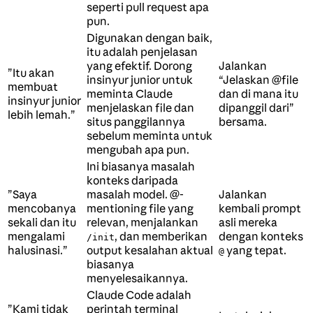
seperti pull request apa
pun.
Digunakan dengan baik,
itu adalah penjelasan
yang efektif. Dorong
Jalankan
”Itu akan
insinyur junior untuk
“Jelaskan @file
membuat
meminta Claude
dan di mana itu
insinyur junior
menjelaskan file dan
dipanggil dari”
lebih lemah.”
situs panggilannya
bersama.
sebelum meminta untuk
mengubah apa pun.
Ini biasanya masalah
konteks daripada
”Saya
masalah model. @-
Jalankan
mencobanya
mentioning file yang
kembali prompt
sekali dan itu
relevan, menjalankan
asli mereka
mengalami
, dan memberikan
dengan konteks
/init
halusinasi.”
output kesalahan aktual
yang tepat.
@
biasanya
menyelesaikannya.
Claude Code adalah
”Kami tidak
perintah terminal