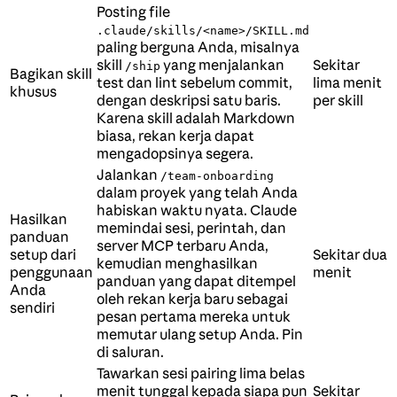
Posting file
.claude/skills/<name>/SKILL.md
paling berguna Anda, misalnya
skill
yang menjalankan
Sekitar
/ship
Bagikan skill
test dan lint sebelum commit,
lima menit
khusus
dengan deskripsi satu baris.
per skill
Karena skill adalah Markdown
biasa, rekan kerja dapat
mengadopsinya segera.
Jalankan
/team-onboarding
dalam proyek yang telah Anda
habiskan waktu nyata. Claude
Hasilkan
memindai sesi, perintah, dan
panduan
server MCP terbaru Anda,
setup dari
Sekitar dua
kemudian menghasilkan
penggunaan
menit
panduan yang dapat ditempel
Anda
oleh rekan kerja baru sebagai
sendiri
pesan pertama mereka untuk
memutar ulang setup Anda. Pin
di saluran.
Tawarkan sesi pairing lima belas
menit tunggal kepada siapa pun
Sekitar