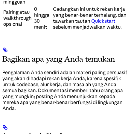
mingguan
0
Cadangkan ini untuk rekan kerja
Pairing atau
hingga
yang benar-benar terhalang, dan
walkthrough
30
tawarkan tautan
Quickstart
opsional
menit
sebelum menjadwalkan waktu.
Bagikan apa yang Anda temukan
Pengalaman Anda sendiri adalah materi paling persuasif
yang akan dihadapi rekan kerja Anda, karena spesifik
untuk codebase, alur kerja, dan masalah yang Anda
semua bagikan. Dokumentasi memberi tahu orang apa
yang mungkin; posting Anda menunjukkan kepada
mereka apa yang benar-benar berfungsi di lingkungan
Anda.