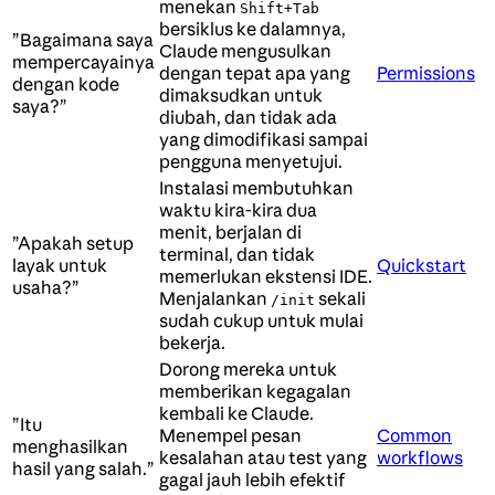
menekan
Shift+Tab
bersiklus ke dalamnya,
”Bagaimana saya
Claude mengusulkan
mempercayainya
dengan tepat apa yang
Permissions
dengan kode
dimaksudkan untuk
saya?”
diubah, dan tidak ada
yang dimodifikasi sampai
pengguna menyetujui.
Instalasi membutuhkan
waktu kira-kira dua
menit, berjalan di
”Apakah setup
terminal, dan tidak
layak untuk
Quickstart
memerlukan ekstensi IDE.
usaha?”
Menjalankan
sekali
/init
sudah cukup untuk mulai
bekerja.
Dorong mereka untuk
memberikan kegagalan
kembali ke Claude.
”Itu
Menempel pesan
Common
menghasilkan
kesalahan atau test yang
workflows
hasil yang salah.”
gagal jauh lebih efektif