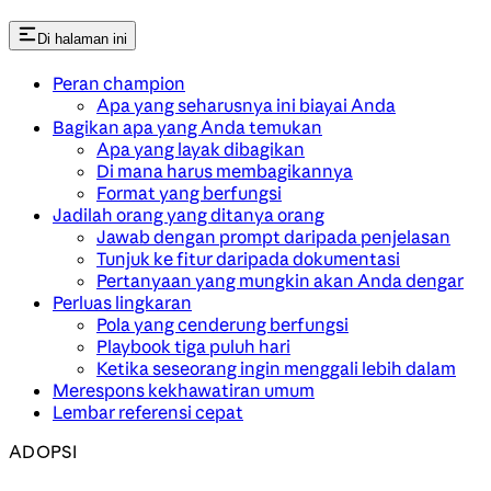
Di halaman ini
Peran champion
Apa yang seharusnya ini biayai Anda
Bagikan apa yang Anda temukan
Apa yang layak dibagikan
Di mana harus membagikannya
Format yang berfungsi
Jadilah orang yang ditanya orang
Jawab dengan prompt daripada penjelasan
Tunjuk ke fitur daripada dokumentasi
Pertanyaan yang mungkin akan Anda dengar
Perluas lingkaran
Pola yang cenderung berfungsi
Playbook tiga puluh hari
Ketika seseorang ingin menggali lebih dalam
Merespons kekhawatiran umum
Lembar referensi cepat
ADOPSI