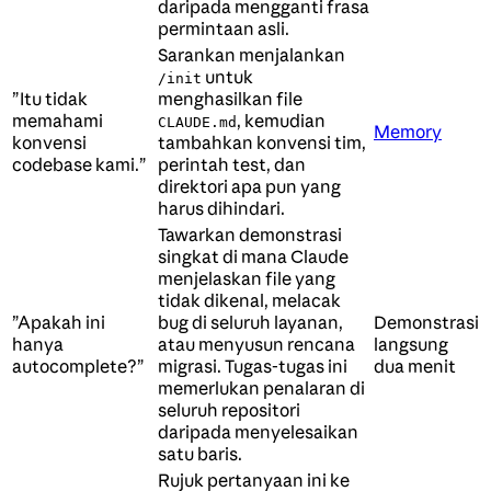
daripada mengganti frasa
permintaan asli.
Sarankan menjalankan
untuk
/init
”Itu tidak
menghasilkan file
memahami
, kemudian
CLAUDE.md
Memory
konvensi
tambahkan konvensi tim,
codebase kami.”
perintah test, dan
direktori apa pun yang
harus dihindari.
Tawarkan demonstrasi
singkat di mana Claude
menjelaskan file yang
tidak dikenal, melacak
”Apakah ini
bug di seluruh layanan,
Demonstrasi
hanya
atau menyusun rencana
langsung
autocomplete?”
migrasi. Tugas-tugas ini
dua menit
memerlukan penalaran di
seluruh repositori
daripada menyelesaikan
satu baris.
Rujuk pertanyaan ini ke