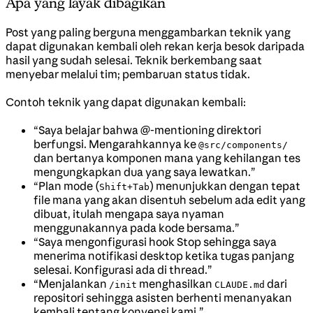
Apa yang layak dibagikan
Post yang paling berguna menggambarkan teknik yang
dapat digunakan kembali oleh rekan kerja besok daripada
hasil yang sudah selesai. Teknik berkembang saat
menyebar melalui tim; pembaruan status tidak.
Contoh teknik yang dapat digunakan kembali:
“Saya belajar bahwa @-mentioning direktori
berfungsi. Mengarahkannya ke
@src/components/
dan bertanya komponen mana yang kehilangan tes
mengungkapkan dua yang saya lewatkan.”
“Plan mode (
) menunjukkan dengan tepat
Shift+Tab
file mana yang akan disentuh sebelum ada edit yang
dibuat, itulah mengapa saya nyaman
menggunakannya pada kode bersama.”
“Saya mengonfigurasi hook Stop sehingga saya
menerima notifikasi desktop ketika tugas panjang
selesai. Konfigurasi ada di thread.”
“Menjalankan
menghasilkan
dari
/init
CLAUDE.md
repositori sehingga asisten berhenti menanyakan
kembali tentang konvensi kami.”