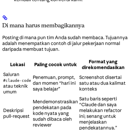
Di mana harus membagikannya
Posting di mana pun tim Anda sudah membaca. Tujuannya
adalah menempatkan contoh di jalur pekerjaan normal
daripada membuat tujuan.
Format yang
Lokasi
Paling cocok untuk
direkomendasikan
Saluran
Penemuan, prompt,
Screenshot disertai
#claude-code
dan momen “hari ini
satu atau dua kalimat
atau teknik
saya belajar”
konteks
umum
Satu baris seperti
Mendemonstrasikan
“Claude dan saya
pendekatan pada
Deskripsi
melakukan refactor
kode nyata yang
pull-request
ini; senang untuk
sudah dibaca oleh
menjelaskan
reviewer
pendekatannya.”