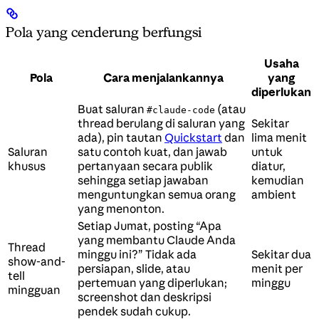
Pola yang cenderung berfungsi
Usaha
Pola
Cara menjalankannya
yang
diperlukan
Buat saluran
(atau
#claude-code
thread berulang di saluran yang
Sekitar
ada), pin tautan
Quickstart
dan
lima menit
Saluran
satu contoh kuat, dan jawab
untuk
khusus
pertanyaan secara publik
diatur,
sehingga setiap jawaban
kemudian
menguntungkan semua orang
ambient
yang menonton.
Setiap Jumat, posting “Apa
yang membantu Claude Anda
Thread
minggu ini?” Tidak ada
Sekitar dua
show-and-
persiapan, slide, atau
menit per
tell
pertemuan yang diperlukan;
minggu
mingguan
screenshot dan deskripsi
pendek sudah cukup.