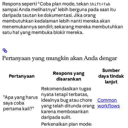
Respons seperti “Coba plan mode, tekan
Shift+Tab
sampai Anda melihatnya” lebih berguna pada saat itu
daripada tautan ke dokumentasi. Jika orang
membutuhkan kedalaman lebih nanti mereka akan
menemukannya sendiri; sekarang mereka membutuhkan
satu hal yang membuka blokir mereka.
Pertanyaan yang mungkin akan Anda dengar
Sumber
Respons yang
Pertanyaan
daya tindak
disarankan
lanjut
Rekomendasikan tugas
nyata tetapi terbatas,
”Apa yang harus
idealnya bug atau chore
Common
saya coba
yang telah ditunda orang
workflows
pertama kali?”
karena membosankan
daripada sulit.
Perkenalkan plan mode: