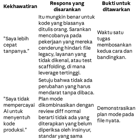
Respons yang
Bukti untuk
Kekhawatiran
disarankan
ditawarkan
Itu mungkin benar untuk
kode yang biasanya
ditulis orang. Sarankan
Waktu satu
mencobanya pada
”Saya lebih
tugas
pekerjaan yang mereka
cepat
membosankan
cenderung hindari: file
tanpanya.”
kedua cara dan
legacy, layanan yang
bandingkan.
tidak dikenal, atau test
scaffolding, di mana
leverage tertinggi.
Setuju bahwa tidak ada
perubahan yang harus
mendarat tanpa dibaca.
”Saya tidak
Plan mode
mempercayai
dikombinasikan dengan
Demonstrasikan
AI untuk
review diff normal
plan mode pada
menyentuh
berarti tidak ada yang
file nyata.
kode
diterapkan yang belum
produksi.”
diperiksa oleh insinyur,
standar yang sama