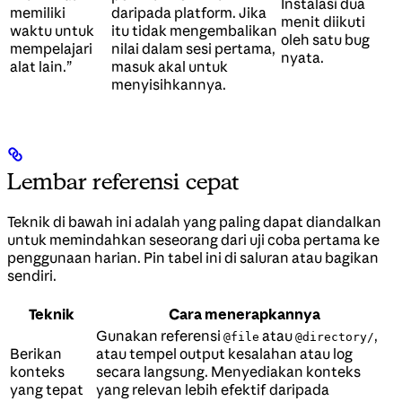
Instalasi dua
memiliki
daripada platform. Jika
menit diikuti
waktu untuk
itu tidak mengembalikan
oleh satu bug
mempelajari
nilai dalam sesi pertama,
nyata.
alat lain.”
masuk akal untuk
menyisihkannya.
Lembar referensi cepat
Teknik di bawah ini adalah yang paling dapat diandalkan
untuk memindahkan seseorang dari uji coba pertama ke
penggunaan harian. Pin tabel ini di saluran atau bagikan
sendiri.
Teknik
Cara menerapkannya
Gunakan referensi
atau
,
@file
@directory/
Berikan
atau tempel output kesalahan atau log
konteks
secara langsung. Menyediakan konteks
yang tepat
yang relevan lebih efektif daripada