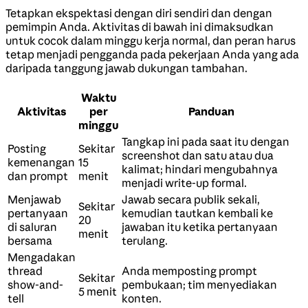
Tetapkan ekspektasi dengan diri sendiri dan dengan
pemimpin Anda. Aktivitas di bawah ini dimaksudkan
untuk cocok dalam minggu kerja normal, dan peran harus
tetap menjadi pengganda pada pekerjaan Anda yang ada
daripada tanggung jawab dukungan tambahan.
Waktu
Aktivitas
per
Panduan
minggu
Tangkap ini pada saat itu dengan
Posting
Sekitar
screenshot dan satu atau dua
kemenangan
15
kalimat; hindari mengubahnya
dan prompt
menit
menjadi write-up formal.
Menjawab
Jawab secara publik sekali,
Sekitar
pertanyaan
kemudian tautkan kembali ke
20
di saluran
jawaban itu ketika pertanyaan
menit
bersama
terulang.
Mengadakan
thread
Anda memposting prompt
Sekitar
show-and-
pembukaan; tim menyediakan
5 menit
tell
konten.