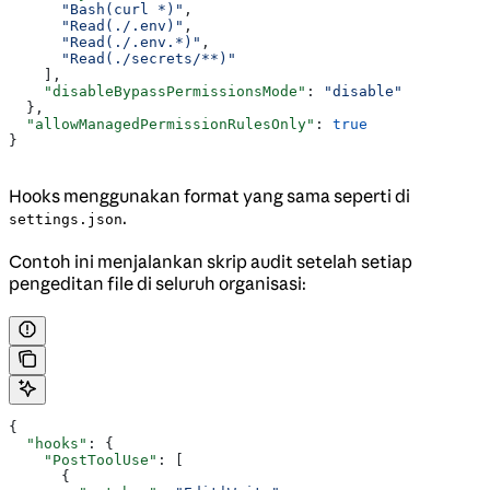
      "Bash(curl *)"
,
      "Read(./.env)"
,
      "Read(./.env.*)"
,
      "Read(./secrets/**)"
    ],
    "disableBypassPermissionsMode"
: 
"disable"
  },
  "allowManagedPermissionRulesOnly"
: 
true
}
Hooks menggunakan format yang sama seperti di
.
settings.json
Contoh ini menjalankan skrip audit setelah setiap
pengeditan file di seluruh organisasi:
{
  "hooks"
: {
    "PostToolUse"
: [
      {