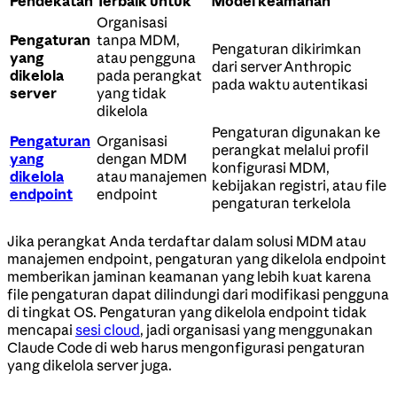
Pendekatan
Terbaik untuk
Model keamanan
Organisasi
Pengaturan
tanpa MDM,
Pengaturan dikirimkan
yang
atau pengguna
dari server Anthropic
dikelola
pada perangkat
pada waktu autentikasi
server
yang tidak
dikelola
Pengaturan digunakan ke
Pengaturan
Organisasi
perangkat melalui profil
yang
dengan MDM
konfigurasi MDM,
dikelola
atau manajemen
kebijakan registri, atau file
endpoint
endpoint
pengaturan terkelola
Jika perangkat Anda terdaftar dalam solusi MDM atau
manajemen endpoint, pengaturan yang dikelola endpoint
memberikan jaminan keamanan yang lebih kuat karena
file pengaturan dapat dilindungi dari modifikasi pengguna
di tingkat OS. Pengaturan yang dikelola endpoint tidak
mencapai
sesi cloud
, jadi organisasi yang menggunakan
Claude Code di web harus mengonfigurasi pengaturan
yang dikelola server juga.