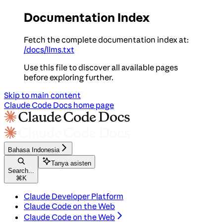
Documentation Index
Fetch the complete documentation index at:
/docs/llms.txt
Use this file to discover all available pages
before exploring further.
Skip to main content
Claude Code Docs
home page
Bahasa Indonesia
Tanya asisten
Search...
⌘
K
Claude Developer Platform
Claude Code on the Web
Claude Code on the Web