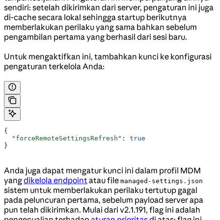
sendiri: setelah dikirimkan dari server, pengaturan ini juga
di-cache secara lokal sehingga startup berikutnya
memberlakukan perilaku yang sama bahkan sebelum
pengambilan pertama yang berhasil dari sesi baru.
Untuk mengaktifkan ini, tambahkan kunci ke konfigurasi
pengaturan terkelola Anda:
{
  "forceRemoteSettingsRefresh"
: 
true
}
Anda juga dapat mengatur kunci ini dalam profil MDM
yang
dikelola endpoint
atau file
managed-settings.json
sistem untuk memberlakukan perilaku tertutup gagal
pada peluncuran pertama, sebelum payload server apa
pun telah dikirimkan. Mulai dari v2.1.191, flag ini adalah
pengecualian terhadap
aturan prioritas
di atas: flag ini