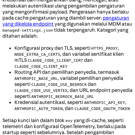
melakukan autentikasi ulang pengambilan pengaturan
yang mengonfirmasi payload. Pengerasan hanya berlaku
pada cache pengaturan yang diambil server:
pengaturan
yang dikelola endpoint
yang digunakan melalui MDM atau
tidak terpengaruh. Kategori yang
managed-settings.json
ditahan adalah:
Konfigurasi proxy dan TLS, seperti
,
HTTPS_PROXY
, dan variabel sertifikat klien
NODE_EXTRA_CA_CERTS
mTLS
dan
CLAUDE_CODE_CLIENT_CERT
CLAUDE_CODE_CLIENT_KEY
Routing API dan pemilihan penyedia, termasuk
, variabel pemilihan penyedia
ANTHROPIC_BASE_URL
seperti
dan
CLAUDE_CODE_USE_BEDROCK
, dan URL endpoint penyedia
CLAUDE_CODE_USE_VERTEX
seperti
ANTHROPIC_BEDROCK_BASE_URL
Kredensial autentikasi, seperti
,
ANTHROPIC_API_KEY
, dan
ANTHROPIC_AUTH_TOKEN
CLAUDE_CODE_OAUTH_TOKEN
Setiap kunci lain dalam blok
yang di-cache, seperti
env
telemetri dan konfigurasi OpenTelemetry, berlaku pada
startup seperti sebelumnya. Setelah pengambilan