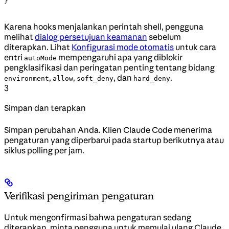
}
Karena hooks menjalankan perintah shell, pengguna
melihat
dialog persetujuan keamanan
sebelum
diterapkan. Lihat
Konfigurasi mode otomatis
untuk cara
entri
mempengaruhi apa yang diblokir
autoMode
pengklasifikasi dan peringatan penting tentang bidang
,
,
, dan
.
environment
allow
soft_deny
hard_deny
3
Simpan dan terapkan
Simpan perubahan Anda. Klien Claude Code menerima
pengaturan yang diperbarui pada startup berikutnya atau
siklus polling per jam.
Verifikasi pengiriman pengaturan
Untuk mengonfirmasi bahwa pengaturan sedang
diterapkan, minta pengguna untuk memulai ulang Claude