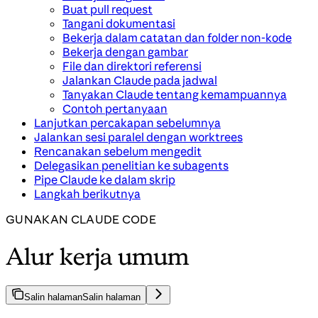
Buat pull request
Tangani dokumentasi
Bekerja dalam catatan dan folder non-kode
Bekerja dengan gambar
File dan direktori referensi
Jalankan Claude pada jadwal
Tanyakan Claude tentang kemampuannya
Contoh pertanyaan
Lanjutkan percakapan sebelumnya
Jalankan sesi paralel dengan worktrees
Rencanakan sebelum mengedit
Delegasikan penelitian ke subagents
Pipe Claude ke dalam skrip
Langkah berikutnya
GUNAKAN CLAUDE CODE
Alur kerja umum
Salin halaman
Salin halaman