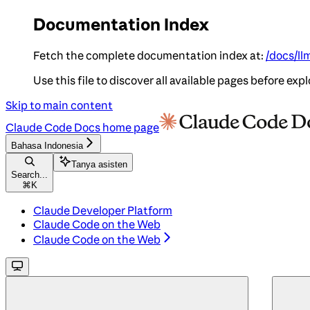
Documentation Index
Fetch the complete documentation index at:
/docs/ll
Use this file to discover all available pages before expl
Skip to main content
Claude Code Docs
home page
Bahasa Indonesia
Tanya asisten
Search...
⌘
K
Claude Developer Platform
Claude Code on the Web
Claude Code on the Web