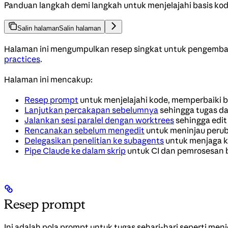
Panduan langkah demi langkah untuk menjelajahi basis kode
Salin halaman
Salin halaman
Halaman ini mengumpulkan resep singkat untuk pengembang
practices
.
Halaman ini mencakup:
Resep prompt
untuk menjelajahi kode, memperbaiki bu
Lanjutkan percakapan sebelumnya
sehingga tugas da
Jalankan sesi paralel dengan worktrees
sehingga edit
Rencanakan sebelum mengedit
untuk meninjau peru
Delegasikan penelitian ke subagents
untuk menjaga k
Pipe Claude ke dalam skrip
untuk CI dan pemrosesan 
Resep prompt
Ini adalah pola prompt untuk tugas sehari-hari seperti men