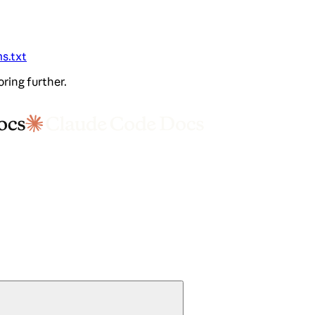
ms.txt
oring further.