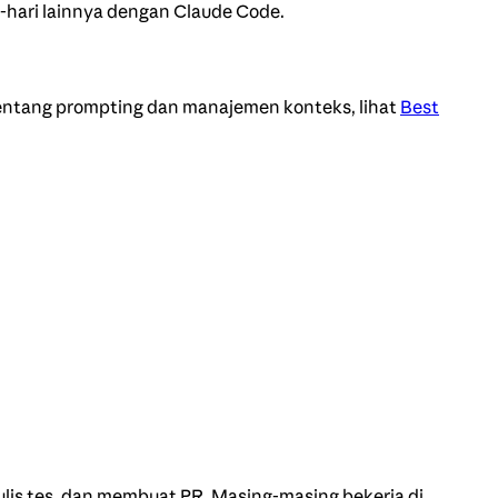
i-hari lainnya dengan Claude Code.
tentang prompting dan manajemen konteks, lihat
Best
enulis tes, dan membuat PR. Masing-masing bekerja di