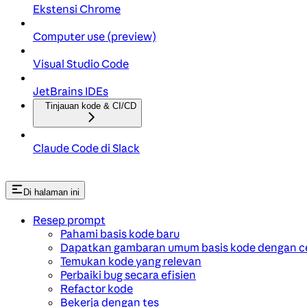
Ekstensi Chrome
Computer use (preview)
Visual Studio Code
JetBrains IDEs
Tinjauan kode & CI/CD
Claude Code di Slack
Di halaman ini
Resep prompt
Pahami basis kode baru
Dapatkan gambaran umum basis kode dengan c
Temukan kode yang relevan
Perbaiki bug secara efisien
Refactor kode
Bekerja dengan tes