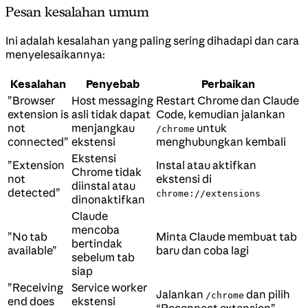
Pesan kesalahan umum
Ini adalah kesalahan yang paling sering dihadapi dan cara
menyelesaikannya:
Kesalahan
Penyebab
Perbaikan
”Browser
Host messaging
Restart Chrome dan Claude
extension is
asli tidak dapat
Code, kemudian jalankan
not
menjangkau
untuk
/chrome
connected”
ekstensi
menghubungkan kembali
Ekstensi
”Extension
Instal atau aktifkan
Chrome tidak
not
ekstensi di
diinstal atau
detected”
chrome://extensions
dinonaktifkan
Claude
mencoba
”No tab
Minta Claude membuat tab
bertindak
available”
baru dan coba lagi
sebelum tab
siap
”Receiving
Service worker
Jalankan
dan pilih
/chrome
end does
ekstensi
“Reconnect extension”