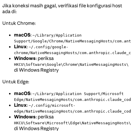
Jika koneksi masih gagal, verifikasi file konfigurasi host
ada di:
Untuk Chrome:
macOS
:
~/Library/Application
Support/Google/Chrome/NativeMessagingHosts/com.ant
Linux
:
~/.config/google-
chrome/NativeMessagingHosts/com.anthropic.claude_c
Windows
: periksa
HKCU\Software\Google\Chrome\NativeMessagingHosts\
di Windows Registry
Untuk Edge:
macOS
:
~/Library/Application Support/Microsoft
Edge/NativeMessagingHosts/com.anthropic.claude_cod
Linux
:
~/.config/microsoft-
edge/NativeMessagingHosts/com.anthropic.claude_cod
Windows
: periksa
HKCU\Software\Microsoft\Edge\NativeMessagingHosts\
di Windows Registry