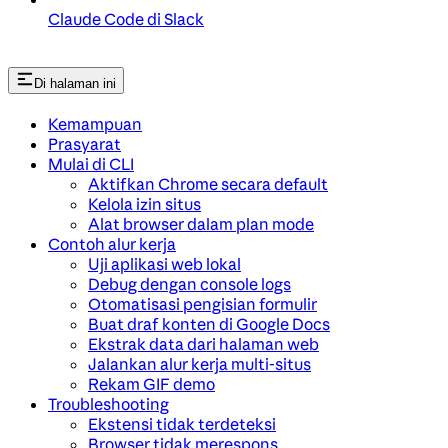
Claude Code di Slack
Di halaman ini
Kemampuan
Prasyarat
Mulai di CLI
Aktifkan Chrome secara default
Kelola izin situs
Alat browser dalam plan mode
Contoh alur kerja
Uji aplikasi web lokal
Debug dengan console logs
Otomatisasi pengisian formulir
Buat draf konten di Google Docs
Ekstrak data dari halaman web
Jalankan alur kerja multi-situs
Rekam GIF demo
Troubleshooting
Ekstensi tidak terdeteksi
Browser tidak merespons