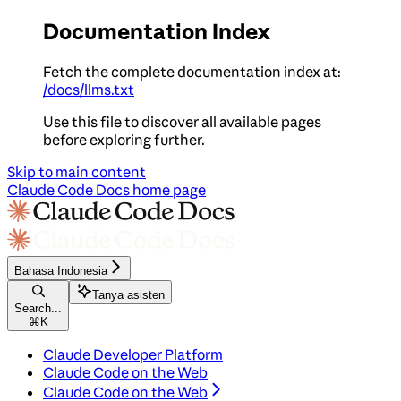
Documentation Index
Fetch the complete documentation index at:
/docs/llms.txt
Use this file to discover all available pages
before exploring further.
Skip to main content
Claude Code Docs
home page
Bahasa Indonesia
Tanya asisten
Search...
⌘
K
Claude Developer Platform
Claude Code on the Web
Claude Code on the Web