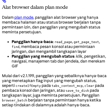
Alat browser dalam plan mode
Dalam
plan mode
, panggilan alat browser yang hanya
membaca halaman atau status browser berjalan tanpa
permintaan izin, dan panggilan yang mengubah status
meminta persetujuan.
Panggilan hanya-baca
:
,
,
read_page
get_page_text
, membaca pesan konsol atau permintaan
find
jaringan, dan mengambil tangkapan layar
Panggilan yang mengubah status
: klik, pengetikan,
navigasi, manajemen tab dan jendela, dan merekam
GIF
Mulai dari v2.1.199, panggilan yang sebaliknya hanya-baca
yang menetapkan flag input yang mengubah status,
seperti
pada
,
pada
createIfEmpty
tabs_context_mcp
clear
pembaca konsol dan jaringan, atau
pada
save_to_disk
tangkapan layar, juga meminta persetujuan. Panggilan
berjalan tanpa permintaan hanya ketika
browser_batch
setiap tindakan di dalamnya adalah hanya-baca.