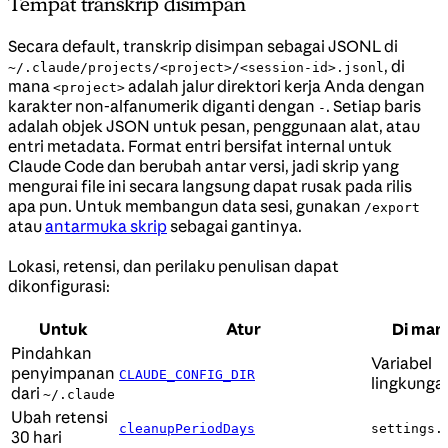
Tempat transkrip disimpan
Secara default, transkrip disimpan sebagai JSONL di
, di
~/.claude/projects/<project>/<session-id>.jsonl
mana
adalah jalur direktori kerja Anda dengan
<project>
karakter non-alfanumerik diganti dengan
. Setiap baris
-
adalah objek JSON untuk pesan, penggunaan alat, atau
entri metadata. Format entri bersifat internal untuk
Claude Code dan berubah antar versi, jadi skrip yang
mengurai file ini secara langsung dapat rusak pada rilis
apa pun. Untuk membangun data sesi, gunakan
/export
atau
antarmuka skrip
sebagai gantinya.
Lokasi, retensi, dan perilaku penulisan dapat
dikonfigurasi:
Untuk
Atur
Di man
Pindahkan
Variabel
penyimpanan
CLAUDE_CONFIG_DIR
lingkunga
dari
~/.claude
Ubah retensi
cleanupPeriodDays
settings.
30 hari