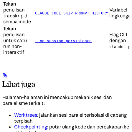
Tekan
penulisan
Variabel
CLAUDE_CODE_SKIP_PROMPT_HISTORY
transkrip di
lingkunga
semua mode
Tekan
penulisan
Flag CLI
untuk satu
dengan
--no-session-persistence
run non-
claude -p
interaktif
Lihat juga
Halaman-halaman ini mencakup mekanik sesi dan
paralelisme terkait:
Worktrees
: jalankan sesi paralel terisolasi di cabang
terpisah
Checkpointing
: putar ulang kode dan percakapan ke