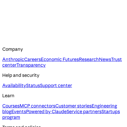
Company
Anthropic
Careers
Economic Futures
Research
News
Trust
center
Transparency
Help and security
Availability
Status
Support center
Learn
Courses
MCP connectors
Customer stories
Engineering
blog
Events
Powered by Claude
Service partners
Startups
program