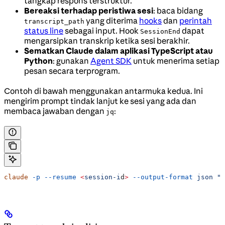
tangkap respons terstruktur.
Bereaksi terhadap peristiwa sesi
: baca bidang
yang diterima
hooks
dan
perintah
transcript_path
status line
sebagai input. Hook
dapat
SessionEnd
mengarsipkan transkrip ketika sesi berakhir.
Sematkan Claude dalam aplikasi TypeScript atau
Python
: gunakan
Agent SDK
untuk menerima setiap
pesan secara terprogram.
Contoh di bawah menggunakan antarmuka kedua. Ini
mengirim prompt tindak lanjut ke sesi yang ada dan
membaca jawaban dengan
:
jq
claude
 -p
 --resume
 <
session-i
d
>
 --output-format
 json
 "s