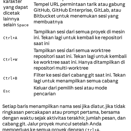
karakter
Tempel URL permintaan tarik atau gabung
yang dapat
GitHub, GitHub Enterprise, GitLab, atau
dicetak
Bitbucket untuk menemukan sesi yang
lainnya
membuatnya
selain
Space
Tampilkan sesi dari semua proyek di mesin
ini. Tekan lagi untuk kembali ke repositori
Ctrl+A
saat ini
Tampilkan sesi dari semua worktree
repositori saat ini. Tekan lagi untuk kembali
Ctrl+W
ke worktree saat ini. Hanya ditampilkan di
repositori multi-worktree
Filter ke sesi dari cabang git saat ini. Tekan
Ctrl+B
lagi untuk menampilkan semua cabang
Keluar dari pemilih sesi atau mode
Esc
pencarian
Setiap baris menampilkan nama sesi jika diatur, jika tidak
ringkasan percakapan atau prompt pertama, bersama
dengan waktu sejak aktivitas terakhir, jumlah pesan, dan
cabang git. Jalur proyek muncul setelah Anda
memperluas ke semua proyek dengan
.
Ctrl+A