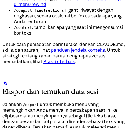
di menu rewind
: ganti riwayat dengan
/compact [instructions]
ringkasan, secara opsional berfokus pada apa yang
Anda tentukan
: tampilkan apa yang saat ini mengonsumsi
/context
konteks
Untuk cara pemadatan berinteraksi dengan CLAUDE.md,
skills, dan aturan, lihat
panduan jendela konteks
. Untuk
strategi tentang kapan harus menghapus versus
memadatkan, lihat
Praktik terbaik
.
Ekspor dan temukan data sesi
Jalankan
untuk membuka menu yang
/export
memungkinkan Anda menyalin percakapan saat ini ke
clipboard atau menyimpannya sebagai file teks biasa,
dengan pesan dan output alat dirender sebagai teks yang
dapat dibaca. Teruskan nama file untuk melewati menu