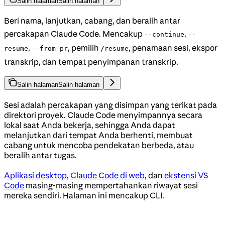
Salin halaman
Salin halaman
Beri nama, lanjutkan, cabang, dan beralih antar
percakapan Claude Code. Mencakup
,
--continue
--
,
, pemilih
, penamaan sesi, ekspor
resume
--from-pr
/resume
transkrip, dan tempat penyimpanan transkrip.
Salin halaman
Salin halaman
Sesi adalah percakapan yang disimpan yang terikat pada
direktori proyek. Claude Code menyimpannya secara
lokal saat Anda bekerja, sehingga Anda dapat
melanjutkan dari tempat Anda berhenti, membuat
cabang untuk mencoba pendekatan berbeda, atau
beralih antar tugas.
Aplikasi desktop
,
Claude Code di web
, dan
ekstensi VS
Code
masing-masing mempertahankan riwayat sesi
mereka sendiri. Halaman ini mencakup CLI.