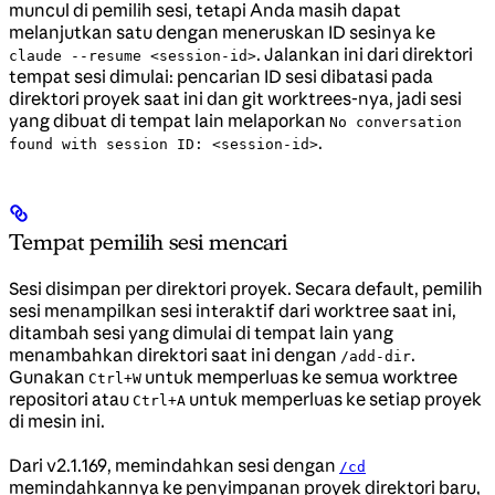
muncul di pemilih sesi, tetapi Anda masih dapat
melanjutkan satu dengan meneruskan ID sesinya ke
. Jalankan ini dari direktori
claude --resume <session-id>
tempat sesi dimulai: pencarian ID sesi dibatasi pada
direktori proyek saat ini dan git worktrees-nya, jadi sesi
yang dibuat di tempat lain melaporkan
No conversation
.
found with session ID: <session-id>
Tempat pemilih sesi mencari
Sesi disimpan per direktori proyek. Secara default, pemilih
sesi menampilkan sesi interaktif dari worktree saat ini,
ditambah sesi yang dimulai di tempat lain yang
menambahkan direktori saat ini dengan
.
/add-dir
Gunakan
untuk memperluas ke semua worktree
Ctrl+W
repositori atau
untuk memperluas ke setiap proyek
Ctrl+A
di mesin ini.
Dari v2.1.169, memindahkan sesi dengan
/cd
memindahkannya ke penyimpanan proyek direktori baru,