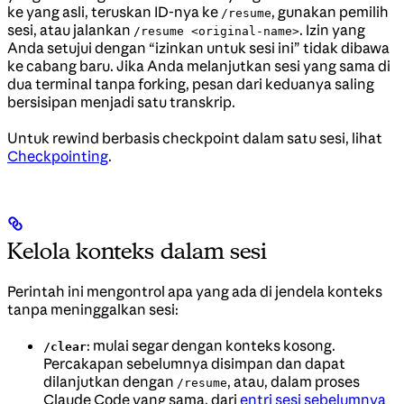
ke yang asli, teruskan ID-nya ke
, gunakan pemilih
/resume
sesi, atau jalankan
. Izin yang
/resume <original-name>
Anda setujui dengan “izinkan untuk sesi ini” tidak dibawa
ke cabang baru. Jika Anda melanjutkan sesi yang sama di
dua terminal tanpa forking, pesan dari keduanya saling
bersisipan menjadi satu transkrip.
Untuk rewind berbasis checkpoint dalam satu sesi, lihat
Checkpointing
.
Kelola konteks dalam sesi
Perintah ini mengontrol apa yang ada di jendela konteks
tanpa meninggalkan sesi:
: mulai segar dengan konteks kosong.
/clear
Percakapan sebelumnya disimpan dan dapat
dilanjutkan dengan
, atau, dalam proses
/resume
Claude Code yang sama, dari
entri sesi sebelumnya