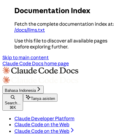
Documentation Index
Fetch the complete documentation index at:
/docs/llms.txt
Use this file to discover all available pages
before exploring further.
Skip to main content
Claude Code Docs
home page
Bahasa Indonesia
Tanya asisten
Search...
⌘
K
Claude Developer Platform
Claude Code on the Web
Claude Code on the Web