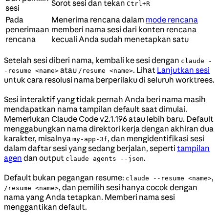
Sorot sesi dan tekan
Ctrl+R
sesi
Pada
Menerima rencana dalam
mode rencana
penerimaan
memberi nama sesi dari konten rencana
rencana
kecuali Anda sudah menetapkan satu
Setelah sesi diberi nama, kembali ke sesi dengan
claude -
atau
. Lihat
Lanjutkan sesi
-resume <name>
/resume <name>
untuk cara resolusi nama berperilaku di seluruh worktrees.
Sesi interaktif yang tidak pernah Anda beri nama masih
mendapatkan nama tampilan default saat dimulai.
Memerlukan Claude Code v2.1.196 atau lebih baru. Default
menggabungkan nama direktori kerja dengan akhiran dua
karakter, misalnya
, dan mengidentifikasi sesi
my-app-3f
dalam daftar sesi yang sedang berjalan, seperti
tampilan
agen
dan output
.
claude agents --json
Default bukan pegangan resume:
,
claude --resume <name>
, dan pemilih sesi hanya cocok dengan
/resume <name>
nama yang Anda tetapkan. Memberi nama sesi
menggantikan default.