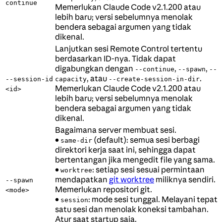
continue
Memerlukan Claude Code v2.1.200 atau
lebih baru; versi sebelumnya menolak
bendera sebagai argumen yang tidak
dikenal.
Lanjutkan sesi Remote Control tertentu
berdasarkan ID-nya. Tidak dapat
digabungkan dengan
,
,
--continue
--spawn
--
, atau
.
--session-id
capacity
--create-session-in-dir
Memerlukan Claude Code v2.1.200 atau
<id>
lebih baru; versi sebelumnya menolak
bendera sebagai argumen yang tidak
dikenal.
Bagaimana server membuat sesi.
•
(default): semua sesi berbagi
same-dir
direktori kerja saat ini, sehingga dapat
bertentangan jika mengedit file yang sama.
•
: setiap sesi sesuai permintaan
worktree
mendapatkan
git worktree
miliknya sendiri.
--spawn
Memerlukan repositori git.
<mode>
•
: mode sesi tunggal. Melayani tepat
session
satu sesi dan menolak koneksi tambahan.
Atur saat startup saja.