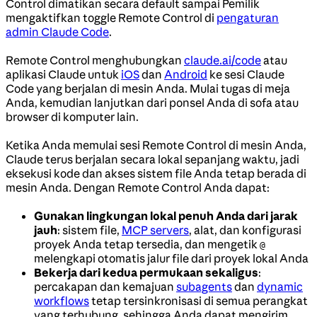
Control dimatikan secara default sampai Pemilik
mengaktifkan toggle Remote Control di
pengaturan
admin Claude Code
.
Remote Control menghubungkan
claude.ai/code
atau
aplikasi Claude untuk
iOS
dan
Android
ke sesi Claude
Code yang berjalan di mesin Anda. Mulai tugas di meja
Anda, kemudian lanjutkan dari ponsel Anda di sofa atau
browser di komputer lain.
Ketika Anda memulai sesi Remote Control di mesin Anda,
Claude terus berjalan secara lokal sepanjang waktu, jadi
eksekusi kode dan akses sistem file Anda tetap berada di
mesin Anda. Dengan Remote Control Anda dapat:
Gunakan lingkungan lokal penuh Anda dari jarak
jauh
: sistem file,
MCP servers
, alat, dan konfigurasi
proyek Anda tetap tersedia, dan mengetik
@
melengkapi otomatis jalur file dari proyek lokal Anda
Bekerja dari kedua permukaan sekaligus
:
percakapan dan kemajuan
subagents
dan
dynamic
workflows
tetap tersinkronisasi di semua perangkat
yang terhubung, sehingga Anda dapat mengirim