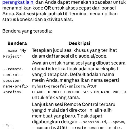
perangkat lain
, dan Anda dapat menekan spacebar untuk
menampilkan kode QR untuk akses cepat dari ponsel
Anda. Saat sesi jarak jauh aktif, terminal menampilkan
status koneksi dan aktivitas alat.
Bendera yang tersedia:
Bendera
Deskripsi
Tetapkan judul sesi khusus yang terlihat
--name "My
dalam daftar sesi di claude.ai/code.
Project"
Awalan untuk nama sesi yang dibuat secara
otomatis ketika tidak ada nama eksplisit
--remote-
yang ditetapkan. Default adalah nama
control-
mesin Anda, menghasilkan nama seperti
session-
. Atur
name-prefix
myhost-graceful-unicorn
<prefix>
CLAUDE_REMOTE_CONTROL_SESSION_NAME_PREFIX
untuk efek yang sama.
Lanjutkan sesi Remote Control terbaru
yang dimulai dari direktori ini alih-alih
membuat yang baru. Tidak dapat
digabungkan dengan
,
,
--session-id
--spawn
,
-c
--
, atau
.
--capacity
--create-session-in-dir