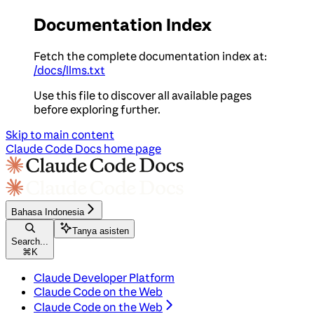
Documentation Index
Fetch the complete documentation index at:
/docs/llms.txt
Use this file to discover all available pages
before exploring further.
Skip to main content
Claude Code Docs
home page
Bahasa Indonesia
Tanya asisten
Search...
⌘
K
Claude Developer Platform
Claude Code on the Web
Claude Code on the Web