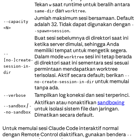
Tekan
saat runtime untuk beralih antara
w
dan
.
same-dir
worktree
Jumlah maksimum sesi bersamaan. Default
--capacity
adalah 32. Tidak dapat digunakan dengan
-
<N>
.
-spawn=session
Buat sesi sebelumnya di direktori saat ini
ketika server dimulai, sehingga Anda
memiliki tempat untuk mengetik segera.
--
Dalam mode
sesi ini tetap berada
worktree
[no-]create-
di direktori saat ini sementara sesi sesuai
session-in-
permintaan mendapatkan worktree
dir
terisolasi. Aktif secara default; berikan
--
untuk memulai
no-create-session-in-dir
tanpa ada.
Tampilkan log koneksi dan sesi terperinci.
--verbose
Aktifkan atau nonaktifkan
sandboxing
/
--sandbox
-
untuk isolasi sistem file dan jaringan.
-no-sandbox
Dimatikan secara default.
Untuk memulai sesi Claude Code interaktif normal
dengan Remote Control diaktifkan, gunakan bendera
--