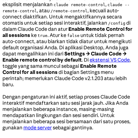
eksplisit menjalankan
,
claude remote-control
claude --
, atau
, kecuali auto-
remote-control
/remote-control
connect diaktifkan. Untuk mengaktifkannya secara
otomatis untuk setiap sesi interaktif, jalankan
di
/config
dalam Claude Code dan atur
Enable Remote Control for
all sessions
ke
. Atur ke
untuk tidak pernah
true
false
auto-connect, atau biarkan tidak diatur untuk mengikuti
default organisasi Anda. Di aplikasi Desktop, Anda juga
dapat mengalihkan ini dari
Settings → Claude Code →
Enable remote control by default
. Di
ekstensi VS Code
,
toggle yang sama muncul sebagai
Enable Remote
Control for all sessions
di bagian Settings menu
perintah; memerlukan Claude Code v2.1.203 atau lebih
baru.
Dengan pengaturan ini aktif, setiap proses Claude Code
interaktif mendaftarkan satu sesi jarak jauh. Jika Anda
menjalankan beberapa instance, masing-masing
mendapatkan lingkungan dan sesi sendiri. Untuk
menjalankan beberapa sesi bersamaan dari satu proses,
gunakan
mode server
sebagai gantinya.