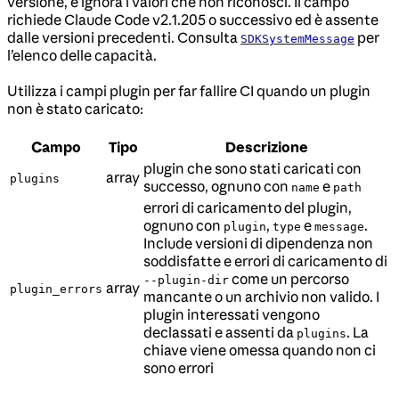
versione, e ignora i valori che non riconosci. Il campo
richiede Claude Code v2.1.205 o successivo ed è assente
dalle versioni precedenti. Consulta
per
SDKSystemMessage
l’elenco delle capacità.
Utilizza i campi plugin per far fallire CI quando un plugin
non è stato caricato:
Campo
Tipo
Descrizione
plugin che sono stati caricati con
array
plugins
successo, ognuno con
e
name
path
errori di caricamento del plugin,
ognuno con
,
e
.
plugin
type
message
Include versioni di dipendenza non
soddisfatte e errori di caricamento di
come un percorso
--plugin-dir
array
plugin_errors
mancante o un archivio non valido. I
plugin interessati vengono
declassati e assenti da
. La
plugins
chiave viene omessa quando non ci
sono errori