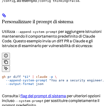
, ad esempio
.
/config
/config thinking=false
Personalizzare il prompt di sistema
Utilizza
per aggiungere istruzioni
--append-system-prompt
mantenendo il comportamento predefinito di Claude
Code. Questo esempio invia un diff PR a Claude e gli
istruisce di esaminarlo per vulnerabilità di sicurezza:
gh
 pr
 diff
 "
$1
"
 |
 claude
 -p
 \
  --append-system-prompt
 "You are a security engineer. 
  --output-format
 json
Consulta i
flag del prompt di sistema
per ulteriori opzioni
incluso
per sostituire completamente il
--system-prompt
prompt predefinito.