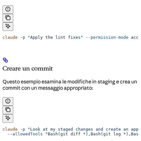
claude
 -p
 "Apply the lint fixes"
 --permission-mode
 acce
Creare un commit
Questo esempio esamina le modifiche in staging e crea un
commit con un messaggio appropriato:
claude
 -p
 "Look at my staged changes and create an appr
  --allowedTools
 "Bash(git diff *),Bash(git log *),Bash