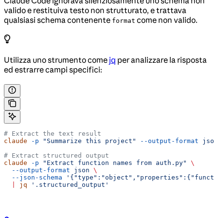
Claude Code ignorava silenziosamente uno schema non
valido e restituiva testo non strutturato, e trattava
qualsiasi schema contenente
come non valido.
format
Utilizza uno strumento come
jq
per analizzare la risposta
ed estrarre campi specifici:
# Extract the text result
claude
 -p
 "Summarize this project"
 --output-format
 json
# Extract structured output
claude
 -p
 "Extract function names from auth.py"
 \
  --output-format
 json
 \
  --json-schema
 '{"type":"object","properties":{"functi
  |
 jq
 '.structured_output'