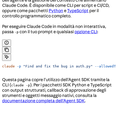
dell’agente e la gestione del contesto che alimentano
Claude Code. È disponibile come CLI per script e CI/CD,
oppure come pacchetti
Python
e
TypeScript
per il
controllo programmatico completo.
Per eseguire Claude Code in modalità non interattiva,
passa
con il tuo prompt e qualsiasi
opzione CLI
:
-p
claude
 -p
 "Find and fix the bug in auth.py"
 --allowedTo
Questa pagina copre l’utilizzo dell’Agent SDK tramite la
CLI (
). Per i pacchetti SDK Python e TypeScript
claude -p
con output strutturati, callback di approvazione degli
strumenti e oggetti messaggio nativi, consulta la
documentazione completa dell’Agent SDK
.