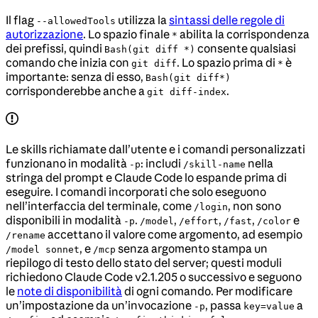
Il flag
utilizza la
sintassi delle regole di
--allowedTools
autorizzazione
. Lo spazio finale
abilita la corrispondenza
*
dei prefissi, quindi
consente qualsiasi
Bash(git diff *)
comando che inizia con
. Lo spazio prima di
è
git diff
*
importante: senza di esso,
Bash(git diff*)
corrisponderebbe anche a
.
git diff-index
Le skills richiamate dall’utente e i comandi personalizzati
funzionano in modalità
: includi
nella
-p
/skill-name
stringa del prompt e Claude Code lo espande prima di
eseguire. I comandi incorporati che solo eseguono
nell’interfaccia del terminale, come
, non sono
/login
disponibili in modalità
.
,
,
,
e
-p
/model
/effort
/fast
/color
accettano il valore come argomento, ad esempio
/rename
, e
senza argomento stampa un
/model sonnet
/mcp
riepilogo di testo dello stato del server; questi moduli
richiedono Claude Code v2.1.205 o successivo e seguono
le
note di disponibilità
di ogni comando. Per modificare
un’impostazione da un’invocazione
, passa
a
-p
key=value