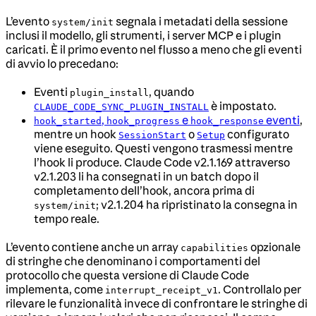
L’evento
segnala i metadati della sessione
system/init
inclusi il modello, gli strumenti, i server MCP e i plugin
caricati. È il primo evento nel flusso a meno che gli eventi
di avvio lo precedano:
Eventi
, quando
plugin_install
è impostato.
CLAUDE_CODE_SYNC_PLUGIN_INSTALL
,
e
eventi
,
hook_started
hook_progress
hook_response
mentre un hook
o
configurato
SessionStart
Setup
viene eseguito. Questi vengono trasmessi mentre
l’hook li produce. Claude Code v2.1.169 attraverso
v2.1.203 li ha consegnati in un batch dopo il
completamento dell’hook, ancora prima di
; v2.1.204 ha ripristinato la consegna in
system/init
tempo reale.
L’evento contiene anche un array
opzionale
capabilities
di stringhe che denominano i comportamenti del
protocollo che questa versione di Claude Code
implementa, come
. Controllalo per
interrupt_receipt_v1
rilevare le funzionalità invece di confrontare le stringhe di