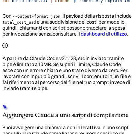
cat
 build-error.txt
 |
 claude
 -p
 'concisely explain the 
Con
, il payload della risposta include
--output-format json
e una suddivisione dei costi per modello,
total_cost_usd
quindi i chiamanti con script possono tracciare la spesa
per invocazione senza consultare il
dashboard di utilizzo
.
A partire da Claude Code v2.1.128, stdin inviato tramite
pipe è limitato a 10MB. Se superi il limite, Claude Code
esce con un errore chiaro e uno stato diverso da zero. Per
lavorare con input più grandi, scrivi il contenuto in un file e
fai riferimento al percorso del file nel tuo prompt invece di
inviarlo tramite pipe.
Aggiungere Claude a uno script di compilazione
Puoi avvolgere una chiamata non interattiva in uno script
per utilizzare Claude come linter o revisore specifico del