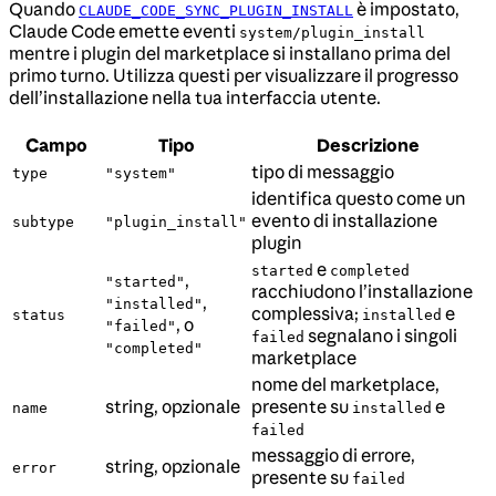
Quando
è impostato,
CLAUDE_CODE_SYNC_PLUGIN_INSTALL
Claude Code emette eventi
system/plugin_install
mentre i plugin del marketplace si installano prima del
primo turno. Utilizza questi per visualizzare il progresso
dell’installazione nella tua interfaccia utente.
Campo
Tipo
Descrizione
tipo di messaggio
type
"system"
identifica questo come un
evento di installazione
subtype
"plugin_install"
plugin
e
started
completed
,
"started"
racchiudono l’installazione
,
"installed"
complessiva;
e
status
installed
, o
"failed"
segnalano i singoli
failed
"completed"
marketplace
nome del marketplace,
string, opzionale
presente su
e
name
installed
failed
messaggio di errore,
string, opzionale
error
presente su
failed