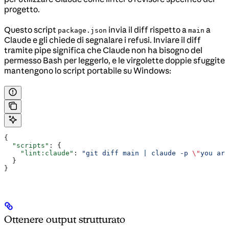
progetto.
Questo script
invia il diff rispetto a
a
package.json
main
Claude e gli chiede di segnalare i refusi. Inviare il diff
tramite pipe significa che Claude non ha bisogno del
permesso Bash per leggerlo, e le virgolette doppie sfuggite
mantengono lo script portabile su Windows:
{
  "scripts"
: {
    "lint:claude"
: 
"git diff main | claude -p 
\"
you are
  }
}
Ottenere output strutturato