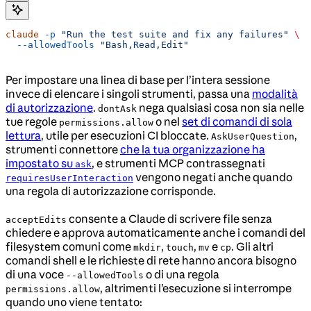
claude
 -p
 "Run the test suite and fix any failures"
 \
  --allowedTools
 "Bash,Read,Edit"
Per impostare una linea di base per l’intera sessione
invece di elencare i singoli strumenti, passa una
modalità
di autorizzazione
.
nega qualsiasi cosa non sia nelle
dontAsk
tue regole
o nel
set di comandi di sola
permissions.allow
lettura
, utile per esecuzioni CI bloccate.
,
AskUserQuestion
strumenti connettore
che la tua organizzazione ha
impostato su
, e strumenti MCP contrassegnati
ask
vengono negati anche quando
requiresUserInteraction
una regola di autorizzazione corrisponde.
consente a Claude di scrivere file senza
acceptEdits
chiedere e approva automaticamente anche i comandi del
filesystem comuni come
,
,
e
. Gli altri
mkdir
touch
mv
cp
comandi shell e le richieste di rete hanno ancora bisogno
di una voce
o di una regola
--allowedTools
, altrimenti l’esecuzione si interrompe
permissions.allow
quando uno viene tentato: