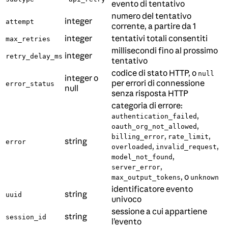
evento di tentativo
numero del tentativo
integer
attempt
corrente, a partire da 1
integer
tentativi totali consentiti
max_retries
millisecondi fino al prossimo
integer
retry_delay_ms
tentativo
codice di stato HTTP, o
null
integer o
per errori di connessione
error_status
null
senza risposta HTTP
categoria di errore:
,
authentication_failed
,
oauth_org_not_allowed
,
,
billing_error
rate_limit
string
error
,
,
overloaded
invalid_request
,
model_not_found
,
server_error
, o
max_output_tokens
unknown
identificatore evento
string
uuid
univoco
sessione a cui appartiene
string
session_id
l’evento