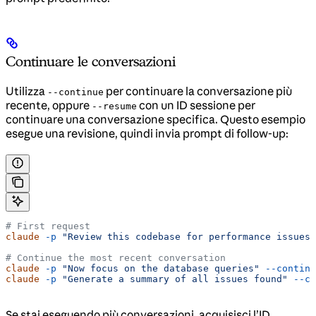
Continuare le conversazioni
Utilizza
per continuare la conversazione più
--continue
recente, oppure
con un ID sessione per
--resume
continuare una conversazione specifica. Questo esempio
esegue una revisione, quindi invia prompt di follow-up:
# First request
claude
 -p
 "Review this codebase for performance issues"
# Continue the most recent conversation
claude
 -p
 "Now focus on the database queries"
 --continu
claude
 -p
 "Generate a summary of all issues found"
 --co
Se stai eseguendo più conversazioni, acquisisci l’ID