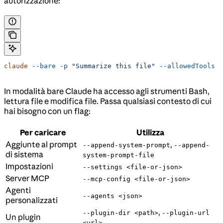
autorizzazione:
claude
 --bare
 -p
 "Summarize this file"
 --allowedTools
 "
In modalità bare Claude ha accesso agli strumenti Bash,
lettura file e modifica file. Passa qualsiasi contesto di cui
hai bisogno con un flag:
Per caricare
Utilizza
Aggiunte al prompt
,
--append-system-prompt
--append-
di sistema
system-prompt-file
Impostazioni
--settings <file-or-json>
Server MCP
--mcp-config <file-or-json>
Agenti
--agents <json>
personalizzati
,
--plugin-dir <path>
--plugin-url
Un plugin
<url>