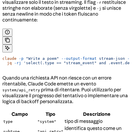
visualizzare solo il testo in streaming. Il flag
restituisce
-r
stringhe non elaborate (senza virgolette) e
si unisce
-j
senza newline in modo che i token fluiscano
continuamente:
claude
 -p
 "Write a poem"
 --output-format
 stream-json
 --
  jq
 -rj
 'select(.type == "stream_event" and .event.del
Quando una richiesta API non riesce con un errore
ritentabile, Claude Code emette un evento
prima di ritentare. Puoi utilizzarlo per
system/api_retry
visualizzare il progresso del tentativo o implementare una
logica di backoff personalizzata.
Campo
Tipo
Descrizione
tipo di messaggio
type
"system"
identifica questo come un
subtype
"api_retry"