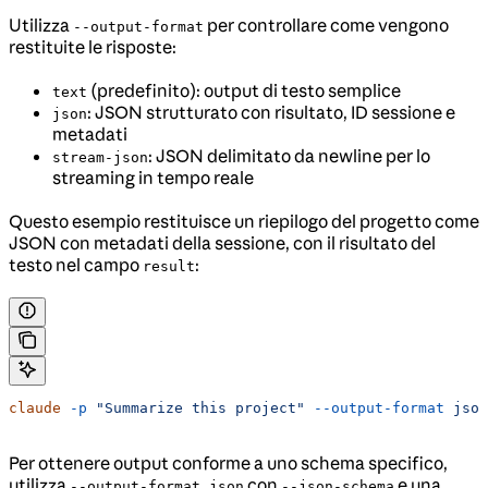
Utilizza
per controllare come vengono
--output-format
restituite le risposte:
(predefinito): output di testo semplice
text
: JSON strutturato con risultato, ID sessione e
json
metadati
: JSON delimitato da newline per lo
stream-json
streaming in tempo reale
Questo esempio restituisce un riepilogo del progetto come
JSON con metadati della sessione, con il risultato del
testo nel campo
:
result
claude
 -p
 "Summarize this project"
 --output-format
 json
Per ottenere output conforme a uno schema specifico,
utilizza
con
e una
--output-format json
--json-schema