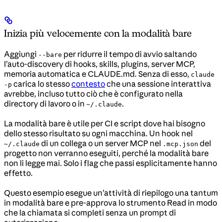
Inizia più velocemente con la modalità bare
Aggiungi
per ridurre il tempo di avvio saltando
--bare
l’auto-discovery di hooks, skills, plugins, server MCP,
memoria automatica e CLAUDE.md. Senza di esso,
claude
carica lo stesso
contesto
che una sessione interattiva
-p
avrebbe, incluso tutto ciò che è configurato nella
directory di lavoro o in
.
~/.claude
La modalità bare è utile per CI e script dove hai bisogno
dello stesso risultato su ogni macchina. Un hook nel
di un collega o un server MCP nel
del
~/.claude
.mcp.json
progetto non verranno eseguiti, perché la modalità bare
non li legge mai. Solo i flag che passi esplicitamente hanno
effetto.
Questo esempio esegue un’attività di riepilogo una tantum
in modalità bare e pre-approva lo strumento Read in modo
che la chiamata si completi senza un prompt di