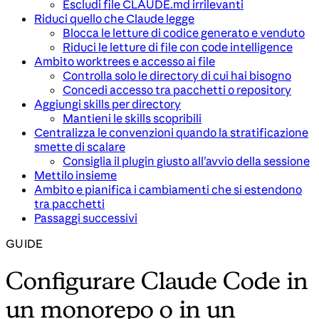
Escludi file CLAUDE.md irrilevanti
Riduci quello che Claude legge
Blocca le letture di codice generato e venduto
Riduci le letture di file con code intelligence
Ambito worktrees e accesso ai file
Controlla solo le directory di cui hai bisogno
Concedi accesso tra pacchetti o repository
Aggiungi skills per directory
Mantieni le skills scopribili
Centralizza le convenzioni quando la stratificazione
smette di scalare
Consiglia il plugin giusto all’avvio della sessione
Mettilo insieme
Ambito e pianifica i cambiamenti che si estendono
tra pacchetti
Passaggi successivi
GUIDE
Configurare Claude Code in
un monorepo o in un