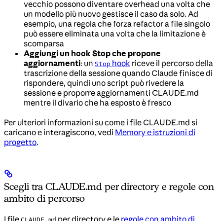
vecchio possono diventare overhead una volta che
un modello più nuovo gestisce il caso da solo. Ad
esempio, una regola che forza refactor a file singolo
può essere eliminata una volta che la limitazione è
scomparsa
Aggiungi un hook Stop che propone
aggiornamenti
: un
hook
riceve il percorso della
Stop
trascrizione della sessione quando Claude finisce di
rispondere, quindi uno script può rivedere la
sessione e proporre aggiornamenti CLAUDE.md
mentre il divario che ha esposto è fresco
Per ulteriori informazioni su come i file CLAUDE.md si
caricano e interagiscono, vedi
Memory e istruzioni di
progetto
.
Scegli tra CLAUDE.md per directory e regole con
ambito di percorso
I file
per directory e le
regole con ambito di
CLAUDE.md