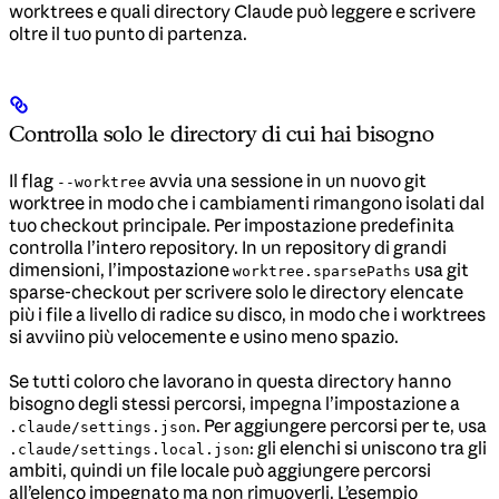
worktrees e quali directory Claude può leggere e scrivere
oltre il tuo punto di partenza.
Controlla solo le directory di cui hai bisogno
Il flag
avvia una sessione in un nuovo git
--worktree
worktree in modo che i cambiamenti rimangono isolati dal
tuo checkout principale. Per impostazione predefinita
controlla l’intero repository. In un repository di grandi
dimensioni, l’impostazione
usa git
worktree.sparsePaths
sparse-checkout per scrivere solo le directory elencate
più i file a livello di radice su disco, in modo che i worktrees
si avviino più velocemente e usino meno spazio.
Se tutti coloro che lavorano in questa directory hanno
bisogno degli stessi percorsi, impegna l’impostazione a
. Per aggiungere percorsi per te, usa
.claude/settings.json
: gli elenchi si uniscono tra gli
.claude/settings.local.json
ambiti, quindi un file locale può aggiungere percorsi
all’elenco impegnato ma non rimuoverli. L’esempio