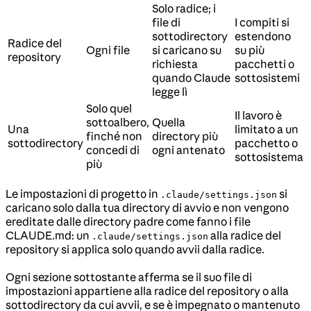
Solo radice; i
file di
I compiti si
sottodirectory
estendono
Radice del
Ogni file
si caricano su
su più
repository
richiesta
pacchetti o
quando Claude
sottosistemi
legge lì
Solo quel
Il lavoro è
sottoalbero,
Quella
Una
limitato a un
finché non
directory più
sottodirectory
pacchetto o
concedi di
ogni antenato
sottosistema
più
Le impostazioni di progetto in
si
.claude/settings.json
caricano solo dalla tua directory di avvio e non vengono
ereditate dalle directory padre come fanno i file
CLAUDE.md: un
alla radice del
.claude/settings.json
repository si applica solo quando avvii dalla radice.
Ogni sezione sottostante afferma se il suo file di
impostazioni appartiene alla radice del repository o alla
sottodirectory da cui avvii, e se è impegnato o mantenuto