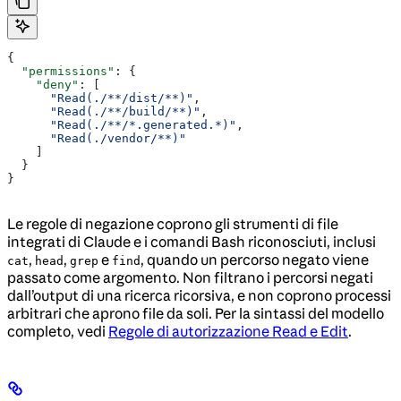
{
  "permissions"
: {
    "deny"
: [
      "Read(./**/dist/**)"
,
      "Read(./**/build/**)"
,
      "Read(./**/*.generated.*)"
,
      "Read(./vendor/**)"
    ]
  }
}
Le regole di negazione coprono gli strumenti di file
integrati di Claude e i comandi Bash riconosciuti, inclusi
,
,
e
, quando un percorso negato viene
cat
head
grep
find
passato come argomento. Non filtrano i percorsi negati
dall’output di una ricerca ricorsiva, e non coprono processi
arbitrari che aprono file da soli. Per la sintassi del modello
completo, vedi
Regole di autorizzazione Read e Edit
.