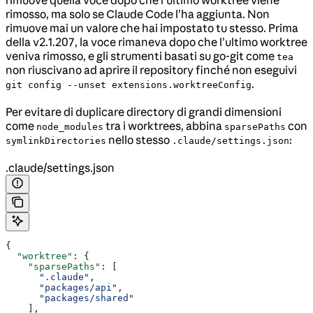
rimosso, ma solo se Claude Code l’ha aggiunta. Non
rimuove mai un valore che hai impostato tu stesso. Prima
della v2.1.207, la voce rimaneva dopo che l’ultimo worktree
veniva rimosso, e gli strumenti basati su go-git come
tea
non riuscivano ad aprire il repository finché non eseguivi
.
git config --unset extensions.worktreeConfig
Per evitare di duplicare directory di grandi dimensioni
come
tra i worktrees, abbina
con
node_modules
sparsePaths
nello stesso
:
symlinkDirectories
.claude/settings.json
.claude/settings.json
{
  "worktree"
: {
    "sparsePaths"
: [
      ".claude"
,
      "packages/api"
,
      "packages/shared"
    ],