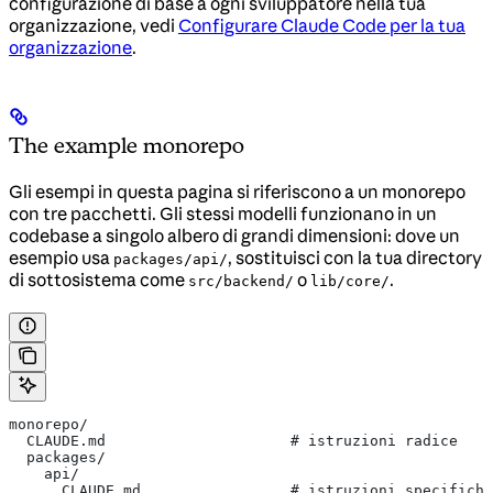
configurazione di base a ogni sviluppatore nella tua
organizzazione, vedi
Configurare Claude Code per la tua
organizzazione
.
The example monorepo
Gli esempi in questa pagina si riferiscono a un monorepo
con tre pacchetti. Gli stessi modelli funzionano in un
codebase a singolo albero di grandi dimensioni: dove un
esempio usa
, sostituisci con la tua directory
packages/api/
di sottosistema come
o
.
src/backend/
lib/core/
monorepo/
  CLAUDE.md                     # istruzioni radice
  packages/
    api/
      CLAUDE.md                 # istruzioni specifiche