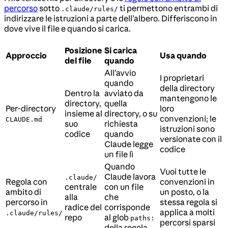
percorso
sotto
ti permettono entrambi di
.claude/rules/
indirizzare le istruzioni a parte dell’albero. Differiscono in
dove vive il file e quando si carica.
Posizione
Si carica
Approccio
Usa quando
del file
quando
All’avvio
I proprietari
quando
della directory
Dentro la
avviato da
mantengono le
directory,
quella
Per-directory
loro
insieme al
directory, o su
convenzioni; le
CLAUDE.md
suo
richiesta
istruzioni sono
codice
quando
versionate con il
Claude legge
codice
un file lì
Quando
Vuoi tutte le
Claude lavora
.claude/
Regola con
convenzioni in
centrale
con un file
ambito di
un posto, o la
alla
che
percorso in
stessa regola si
radice del
corrisponde
applica a molti
.claude/rules/
repo
al glob
paths:
percorsi sparsi
della regola