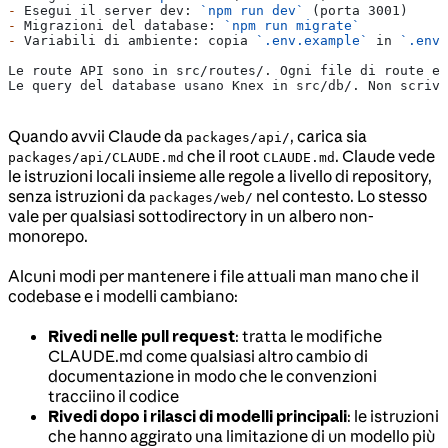
-
 Esegui il server dev: 
`npm run dev`
 (porta 3001)
-
 Migrazioni del database: 
`npm run migrate`
-
 Variabili di ambiente: copia 
`.env.example`
 in 
`.env`
Le route API sono in src/routes/. Ogni file di route es
Le query del database usano Knex in src/db/. Non scrive
Quando avvii Claude da
, carica sia
packages/api/
che il root
. Claude vede
packages/api/CLAUDE.md
CLAUDE.md
le istruzioni locali insieme alle regole a livello di repository,
senza istruzioni da
nel contesto. Lo stesso
packages/web/
vale per qualsiasi sottodirectory in un albero non-
monorepo.
Alcuni modi per mantenere i file attuali man mano che il
codebase e i modelli cambiano:
Rivedi nelle pull request
: tratta le modifiche
CLAUDE.md come qualsiasi altro cambio di
documentazione in modo che le convenzioni
tracciino il codice
Rivedi dopo i rilasci di modelli principali
: le istruzioni
che hanno aggirato una limitazione di un modello più