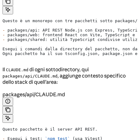
Questo è un monorepo con tre pacchetti sotto packages/:
-
 packages/api: API REST Node.js con Express, TypeScrip
-
 packages/web: frontend React con Vite, TypeScript e T
-
 packages/shared: utilità TypeScript condivise utilizz
Esegui i comandi dalla directory del pacchetto, non dal
Ogni pacchetto ha il suo tsconfig.json, package.json e 
Il
di ogni sottodirectory, qui
CLAUDE.md
, aggiunge contesto specifico
packages/api/CLAUDE.md
dello stack di quell’area:
packages/api/CLAUDE.md
Questo pacchetto è il server API REST.
-
 Esegui i test: 
`npm test`
 (usa Vitest)