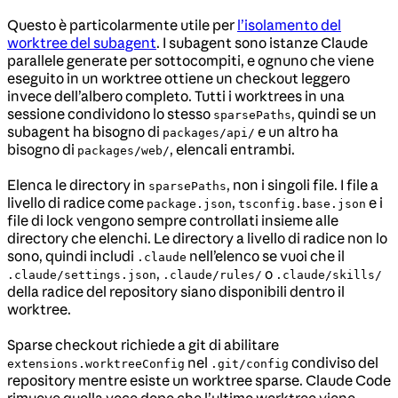
Questo è particolarmente utile per
l’isolamento del
worktree del subagent
. I subagent sono istanze Claude
parallele generate per sottocompiti, e ognuno che viene
eseguito in un worktree ottiene un checkout leggero
invece dell’albero completo. Tutti i worktrees in una
sessione condividono lo stesso
, quindi se un
sparsePaths
subagent ha bisogno di
e un altro ha
packages/api/
bisogno di
, elencali entrambi.
packages/web/
Elenca le directory in
, non i singoli file. I file a
sparsePaths
livello di radice come
,
e i
package.json
tsconfig.base.json
file di lock vengono sempre controllati insieme alle
directory che elenchi. Le directory a livello di radice non lo
sono, quindi includi
nell’elenco se vuoi che il
.claude
,
o
.claude/settings.json
.claude/rules/
.claude/skills/
della radice del repository siano disponibili dentro il
worktree.
Sparse checkout richiede a git di abilitare
nel
condiviso del
extensions.worktreeConfig
.git/config
repository mentre esiste un worktree sparse. Claude Code
rimuove quella voce dopo che l’ultimo worktree viene