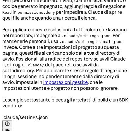
Per i percorsi che sono archiviati, come un SDK venduto o
codice generato impegnato, aggiungi regole di negazione
in
per impedire a Claude di aprire
Read
permissions.deny
quei file anche quando una ricerca li elenca.
Per applicare queste esclusioni a tutti coloro che lavorano
nel repository, impegnale a
. Per
.claude/settings.json
mantenerle personali, usa
.claude/settings.local.json
invece. Come altre impostazioni di progetto su questa
pagina, questi file si caricano solo dalla tua directory di
avvio. Posizionali alla radice del repository se avvii Claude
lì, o in ogni
del pacchetto se avvii da
.claude/
sottodirectory. Per applicare le stesse regole di negazione
in ogni sessione indipendentemente dalla directory di
avvio, impostale in
impostazioni gestite
, che le
impostazioni utente e progetto non possono ignorare.
L’esempio sottostante blocca gli artefatti di build e un SDK
venduto:
.claude/settings.json