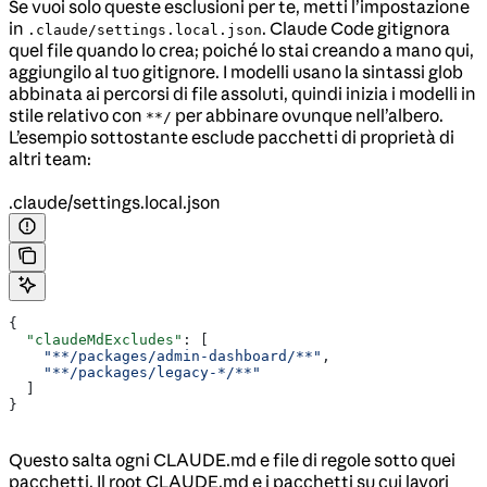
Se vuoi solo queste esclusioni per te, metti l’impostazione
in
. Claude Code gitignora
.claude/settings.local.json
quel file quando lo crea; poiché lo stai creando a mano qui,
aggiungilo al tuo gitignore. I modelli usano la sintassi glob
abbinata ai percorsi di file assoluti, quindi inizia i modelli in
stile relativo con
per abbinare ovunque nell’albero.
**/
L’esempio sottostante esclude pacchetti di proprietà di
altri team:
.claude/settings.local.json
{
  "claudeMdExcludes"
: [
    "**/packages/admin-dashboard/**"
,
    "**/packages/legacy-*/**"
  ]
}
Questo salta ogni CLAUDE.md e file di regole sotto quei
pacchetti. Il root CLAUDE.md e i pacchetti su cui lavori