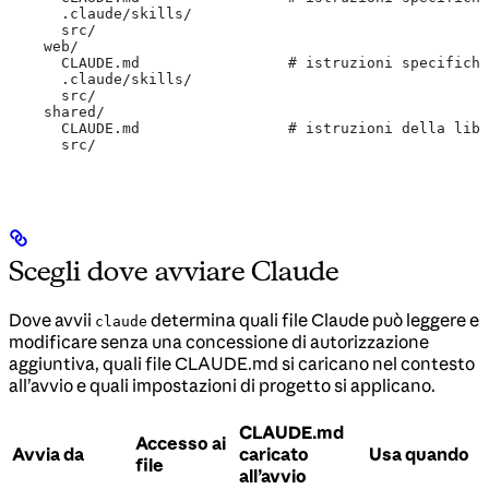
      .claude/skills/
      src/
    web/
      CLAUDE.md                 # istruzioni specifiche
      .claude/skills/
      src/
    shared/
      CLAUDE.md                 # istruzioni della libr
      src/
Scegli dove avviare Claude
Dove avvii
determina quali file Claude può leggere e
claude
modificare senza una concessione di autorizzazione
aggiuntiva, quali file CLAUDE.md si caricano nel contesto
all’avvio e quali impostazioni di progetto si applicano.
CLAUDE.md
Accesso ai
Avvia da
caricato
Usa quando
file
all’avvio