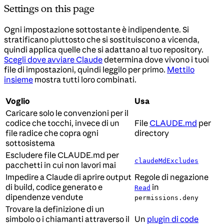
Settings on this page
Ogni impostazione sottostante è indipendente. Si
stratificano piuttosto che si sostituiscono a vicenda,
quindi applica quelle che si adattano al tuo repository.
Scegli dove avviare Claude
determina dove vivono i tuoi
file di impostazioni, quindi leggilo per primo.
Mettilo
insieme
mostra tutti loro combinati.
Voglio
Usa
Caricare solo le convenzioni per il
codice che tocchi, invece di un
File
CLAUDE.md
per
file radice che copra ogni
directory
sottosistema
Escludere file CLAUDE.md per
claudeMdExcludes
pacchetti in cui non lavori mai
Impedire a Claude di aprire output
Regole di negazione
di build, codice generato e
in
Read
dipendenze vendute
permissions.deny
Trovare la definizione di un
simbolo o i chiamanti attraverso il
Un
plugin di code