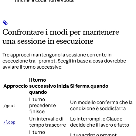
finché la coda non è vuota
Confrontare i modi per mantenere
una sessione in esecuzione
Tre approcci mantengono la sessione corrente in
esecuzione tra i prompt. Scegli in base a cosa dovrebbe
avviare il turno successivo:
Il turno
Approccio
successivo inizia
Si ferma quando
quando
Il turno
Un modello conferma che la
precedente
/goal
condizione è soddisfatta
finisce
Un intervallo di
Lo interrompi, o Claude
/loop
tempo trascorre
decide che il lavoro è fatto
Il turno
Il tuo script o prompt