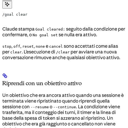
/goal clear
Claude stampa
seguito dalla condizione per
Goal cleared:
confermare, o
se nulla era attivo.
No goal set
,
,
,
e
sono accettati come alias
stop
off
reset
none
cancel
per
. L’esecuzione di
per avviare una nuova
clear
/clear
conversazione rimuove anche qualsiasi obiettivo attivo.
Riprendi con un obiettivo attivo
Un obiettivo che era ancora attivo quando una sessione è
terminata viene ripristinato quando riprendi quella
sessione con
o
. La condizione viene
--resume
--continue
trasferita, ma il conteggio dei turni, il timer e la linea di
base della spesa di token si azzerano al ripristino. Un
obiettivo che era già raggiunto o cancellato non viene