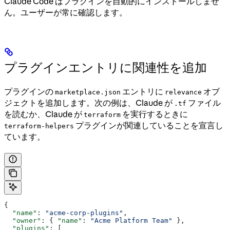
Claude Code はプラグインを自動的にインストールしませ
ん。ユーザーが常に確認します。
プラグインエントリに関連性を追加
プラグインの
エントリに
オブ
marketplace.json
relevance
ジェクトを追加します。次の例は、Claude が
ファイル
.tf
を読むか、Claude が
を実行するときに
terraform
プラグインが関連していることを宣言し
terraform-helpers
ています。
{
  "name"
: 
"acme-corp-plugins"
,
  "owner"
: { 
"name"
: 
"Acme Platform Team"
 },
  "plugins"
: [