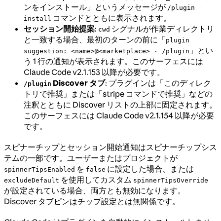
ンをインストール」というメッセージが
/plugin
コマンドとともに表示されます。
install
セッション開始提案
:
シグナルが作業ディレクトリ
cwd
と一致する場合、最初のターンの前に「
plugin
」とい
suggestion: <name>@<marketplace> · /plugin
う 1 行の通知が表示されます。このサーフェスには
Claude Code v2.1.153 以降が必要です。
Discover タブ
: プラグインは「このディレク
/plugin
トリで推奨」または「stripe コマンドで推奨」などの
注釈とともに Discover リストの上部に固定されます。
このサーフェスには Claude Code v2.1.154 以降が必要
です。
スピナーチップとセッション開始通知はスピナーチップシス
テムの一部です。ユーザーまたはプロジェクトが
を
に設定した場合、または
spinnerTipsEnabled
false
を使用してカスタム
excludeDefault
spinnerTipsOverride
が設定されている場合、両方とも無効になります。
Discover タブピンはチップ設定とは無関係です。