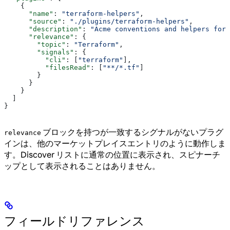
    {
      "name"
: 
"terraform-helpers"
,
      "source"
: 
"./plugins/terraform-helpers"
,
      "description"
: 
"Acme conventions and helpers for 
      "relevance"
: {
        "topic"
: 
"Terraform"
,
        "signals"
: {
          "cli"
: [
"terraform"
],
          "filesRead"
: [
"**/*.tf"
]
        }
      }
    }
  ]
}
ブロックを持つが一致するシグナルがないプラグ
relevance
インは、他のマーケットプレイスエントリのように動作しま
す。Discover リストに通常の位置に表示され、スピナーチ
ップとして表示されることはありません。
フィールドリファレンス