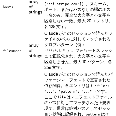
array
）。スキーム、
["api.stripe.com"]
of
hosts
ポート、またはパスなしの裸のホス
strings
ト名のみ。完全な大文字と小文字を
区別しない一致。最大 20 エントリ、
各 128 文字。
Claude がこのセッションで読んだフ
ァイルのパスに対してマッチされる
グロブパターン（例：
array
）。フォワードスラッシ
of
["**/*.tf"]
filesRead
strings
ュで正規化され、大文字と小文字を
区別しません。最大 10 パターン、各
256 文字。
Claude がこのセッションで読んだパ
ッケージマニフェストで宣言された
依存関係。各エントリは
{ "file":
です。
"...", "pattern": "..." }
ここで
はマニフェストファイル
file
のパスに対してマッチされた正規表
現で、通常は絶対パスとしてセッシ
ョン状態に記録され、
はそ
pattern