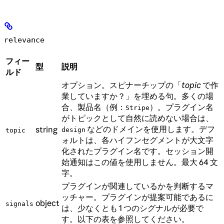
relevance
フィー
型
説明
ルド
オプション。スピナーチップの「
topic
で作
業していますか？」を埋める句。多くの場
合、製品名（例：
）。プラグイン名
Stripe
がトピックとして自然に読めない場合は、
などのドメインを使用します。デフ
string
design
topic
ォルトは、各ハイフンセグメントが大文字
化されたプラグイン名です。セッション開
始通知はこの値を使用しません。最大 64 文
字。
プラグインが関連しているかを判断するマ
ッチャー。プラグインが提案可能であるに
object
signals
は、少なくとも 1 つのシグナルが必要で
す。以下の表を参照してください。