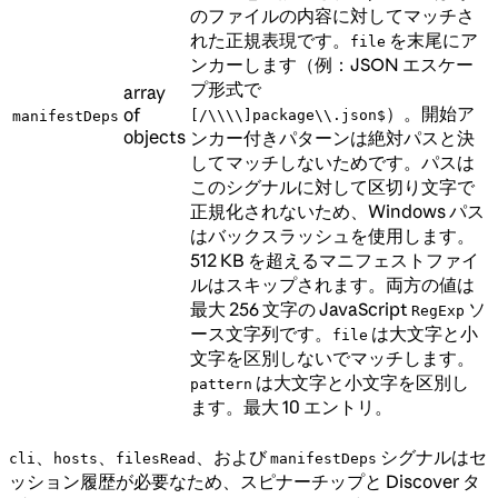
のファイルの内容に対してマッチさ
れた正規表現です。
を末尾にア
file
ンカーします（例：JSON エスケー
プ形式で
array
）。開始ア
of
[/\\\\]package\\.json$
manifestDeps
objects
ンカー付きパターンは絶対パスと決
してマッチしないためです。パスは
このシグナルに対して区切り文字で
正規化されないため、Windows パス
はバックスラッシュを使用します。
512 KB を超えるマニフェストファイ
ルはスキップされます。両方の値は
最大 256 文字の JavaScript
ソ
RegExp
ース文字列です。
は大文字と小
file
文字を区別しないでマッチします。
は大文字と小文字を区別し
pattern
ます。最大 10 エントリ。
、
、
、および
シグナルはセ
cli
hosts
filesRead
manifestDeps
ッション履歴が必要なため、スピナーチップと Discover タ