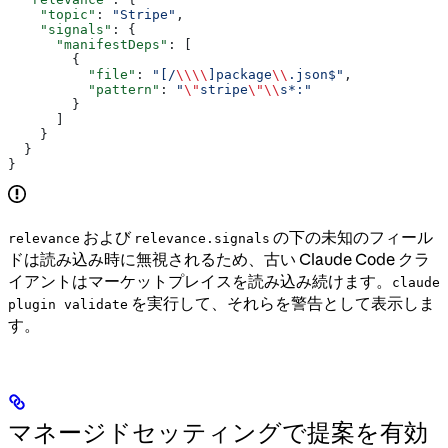
    "topic"
: 
"Stripe"
,
    "signals"
: {
      "manifestDeps"
: [
        {
          "file"
: 
"[/
\\\\
]package
\\
.json$"
,
          "pattern"
: 
"
\"
stripe
\"\\
s*:"
        }
      ]
    }
  }
}
および
の下の未知のフィール
relevance
relevance.signals
ドは読み込み時に無視されるため、古い Claude Code クラ
イアントはマーケットプレイスを読み込み続けます。
claude
を実行して、それらを警告として表示しま
plugin validate
す。
マネージドセッティングで提案を有効