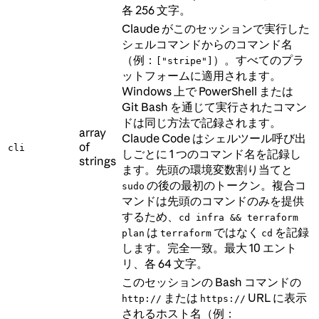
各 256 文字。
Claude がこのセッションで実行した
シェルコマンドからのコマンド名
（例：
）。すべてのプラ
["stripe"]
ットフォームに適用されます。
Windows 上で PowerShell または
Git Bash を通じて実行されたコマン
ドは同じ方法で記録されます。
array
Claude Code はシェルツール呼び出
of
cli
しごとに 1 つのコマンド名を記録し
strings
ます。先頭の環境変数割り当てと
の後の最初のトークン。複合コ
sudo
マンドは先頭のコマンドのみを提供
するため、
cd infra && terraform
は
ではなく
を記録
plan
terraform
cd
します。完全一致。最大 10 エント
リ、各 64 文字。
このセッションの Bash コマンドの
または
URL に表示
http://
https://
されるホスト名（例：