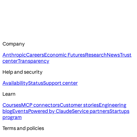
Company
Anthropic
Careers
Economic Futures
Research
News
Trust
center
Transparency
Help and security
Availability
Status
Support center
Learn
Courses
MCP connectors
Customer stories
Engineering
blog
Events
Powered by Claude
Service partners
Startups
program
Terms and policies