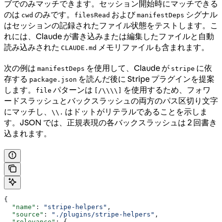
ブでのみマッチできます。セッション開始時にマッチできる
のは
のみです。
および
シグナル
cwd
filesRead
manifestDeps
はセッションの記録されたファイル状態をテストします。こ
れには、Claude が書き込みまたは編集したファイルと自動
読み込みされた
メモリファイルも含まれます。
CLAUDE.md
次の例は
を使用して、Claude が
に依
manifestDeps
stripe
存する
を読んだ後に Stripe プラグインを提案
package.json
します。
パターンは
を使用するため、フォワ
file
[/\\\\]
ードスラッシュとバックスラッシュの両方のパス区切り文字
にマッチし、
はドットがリテラルであることを示しま
\\.
す。JSON では、正規表現の各バックスラッシュは 2 回書き
込まれます。
{
  "name"
: 
"stripe-helpers"
,
  "source"
: 
"./plugins/stripe-helpers"
,
  "relevance"
: {