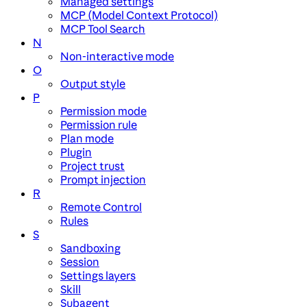
Managed settings
MCP (Model Context Protocol)
MCP Tool Search
N
Non-interactive mode
O
Output style
P
Permission mode
Permission rule
Plan mode
Plugin
Project trust
Prompt injection
R
Remote Control
Rules
S
Sandboxing
Session
Settings layers
Skill
Subagent