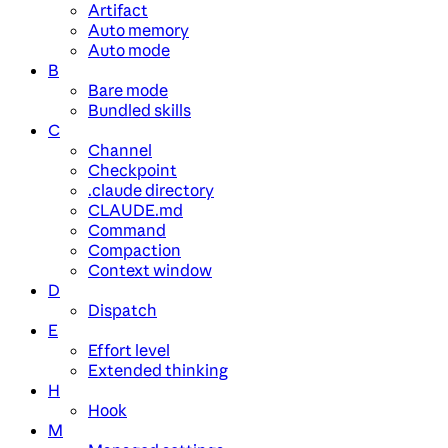
Artifact
Auto memory
Auto mode
B
Bare mode
Bundled skills
C
Channel
Checkpoint
.claude directory
CLAUDE.md
Command
Compaction
Context window
D
Dispatch
E
Effort level
Extended thinking
H
Hook
M