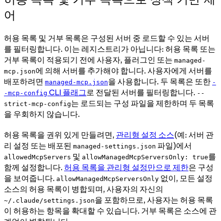
어
허용 목록 및 거부 목록은 구성된 서버 중 로드할 수 있는 서버
를 필터링합니다. 이는 레지스트리가 아닙니다: 허용 목록 또는
거부 목록이 적용되기 전에 사용자, 플러그인 또는
managed-
에 의해 서버를 추가해야 합니다. 사용자에게 서버를
mcp.json
배포하려면
을 사용합니다. 두 목록은 또한
managed-mcp.json
-
CLI 플래그
로 전달된 서버를 필터링합니다.
-mcp-config
--
는 로드되는 구성 파일을 제한하며 두 목록
strict-mcp-config
을 우회하지 않습니다.
허용 목록을 권위 있게 만들려면,
관리형 설정 소스
(예: 서버 관
리 설정 또는 배포된
파일)에서
managed-settings.json
및
를
allowedMcpServers
allowManagedMcpServersOnly: true
함께 설정합니다.
허용 목록을 관리형 설정만으로 제한
은 구성
을 보여줍니다.
없이, 모든 설정
allowManagedMcpServersOnly
소스의 허용 목록이 병합되며, 사용자의 자신의
을 포함하므로, 사용자는 허용 목록
~/.claude/settings.json
이 허용하는 항목을 확대할 수 있습니다. 거부 목록은 소스에 관