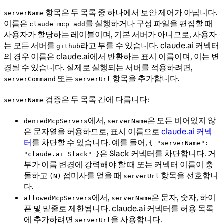
항목은 두 목록 중 하나에서 보안 제어가 아닙니다.
serverName
이름은
를 실행하거나 구성 파일을 편집할 때
claude mcp add
사용자가 할당하는 레이블이며, 기본 서버가 아니므로, 사용자
는 모든 서버를
라고 부를 수 있습니다. claude.ai 커넥터
github
의 경우 이름은 claude.ai에서 반환하는 표시 이름이며, 이는 변
경될 수 있습니다. 실제로 실행되는 서버를 적용하려면,
또는
항목을 추가합니다.
serverCommand
serverUrl
검증은 두 목록 간에 다릅니다:
serverName
에서,
은 모든 비어있지 않
deniedMcpServers
serverName
은 문자열을 허용하므로, 표시 이름으로
claude.ai 커넥
터
를 차단할 수 있습니다. 예를 들어,
{ "serverName":
은 Slack 커넥터를 차단합니다. 거
"claude.ai Slack" }
부가 이름 변경에 강력해야 할 때 또는 커넥터 이름이 충
돌하고
접미사를 얻을 때
항목을 선호합니
(N)
serverUrl
다.
에서,
은 문자, 숫자, 하이
allowedMcpServers
serverName
픈 및 밑줄로 제한됩니다. claude.ai 커넥터를 허용 목록
에 추가하려면
을 사용합니다.
serverUrl