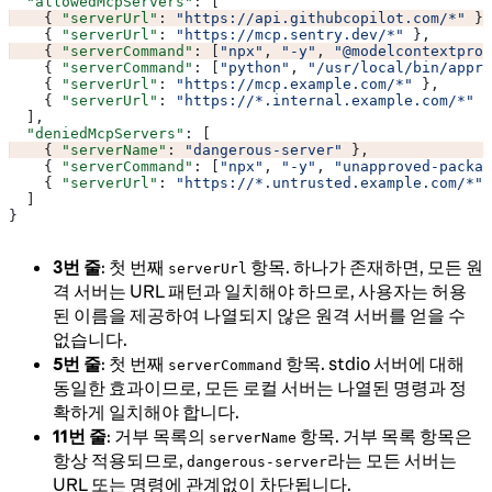
  "allowedMcpServers"
: [
    { 
"serverUrl"
: 
"https://api.githubcopilot.com/*"
 },
    { 
"serverUrl"
: 
"https://mcp.sentry.dev/*"
 },
    { 
"serverCommand"
: [
"npx"
, 
"-y"
, 
"@modelcontextprot
    { 
"serverCommand"
: [
"python"
, 
"/usr/local/bin/appro
    { 
"serverUrl"
: 
"https://mcp.example.com/*"
 },
    { 
"serverUrl"
: 
"https://*.internal.example.com/*"
 }
  ],
  "deniedMcpServers"
: [
    { 
"serverName"
: 
"dangerous-server"
 },
    { 
"serverCommand"
: [
"npx"
, 
"-y"
, 
"unapproved-packag
    { 
"serverUrl"
: 
"https://*.untrusted.example.com/*"
 
  ]
}
3번 줄
: 첫 번째
항목. 하나가 존재하면, 모든 원
serverUrl
격 서버는 URL 패턴과 일치해야 하므로, 사용자는 허용
된 이름을 제공하여 나열되지 않은 원격 서버를 얻을 수
없습니다.
5번 줄
: 첫 번째
항목. stdio 서버에 대해
serverCommand
동일한 효과이므로, 모든 로컬 서버는 나열된 명령과 정
확하게 일치해야 합니다.
11번 줄
: 거부 목록의
항목. 거부 목록 항목은
serverName
항상 적용되므로,
라는 모든 서버는
dangerous-server
URL 또는 명령에 관계없이 차단됩니다.