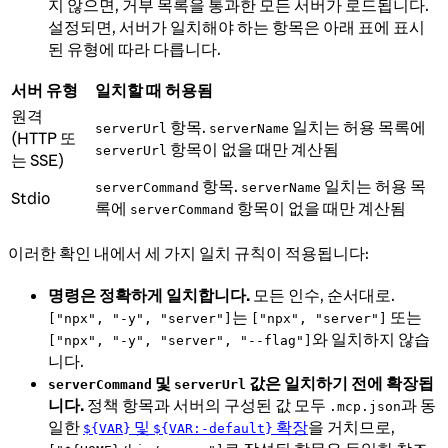
지 않으면, 거부 목록을 통과한 모든 서버가 로드됩니다.
설정되면, 서버가 일치해야 하는 항목은 아래 표에 표시
된 유형에 따라 다릅니다.
서버 유형
일치할 때 허용됨
원격
항목.
일치는 허용 목록에
serverUrl
serverName
(HTTP 또
항목이 없을 때만 계산됨
serverUrl
는 SSE)
항목.
일치는 허용 목
serverCommand
serverName
Stdio
록에
항목이 없을 때만 계산됨
serverCommand
이러한 확인 내에서 세 가지 일치 규칙이 적용됩니다:
명령은 정확하게 일치합니다.
모든 인수, 순서대로.
는
또는
["npx", "-y", "server"]
["npx", "server"]
와 일치하지 않습
["npx", "-y", "server", "--flag"]
니다.
및
값은 일치하기 전에 확장됩
serverCommand
serverUrl
니다.
정책 항목과 서버의 구성된 값 모두
과 동
.mcp.json
일한
및
확장
을 거치므로,
${VAR}
${VAR:-default}