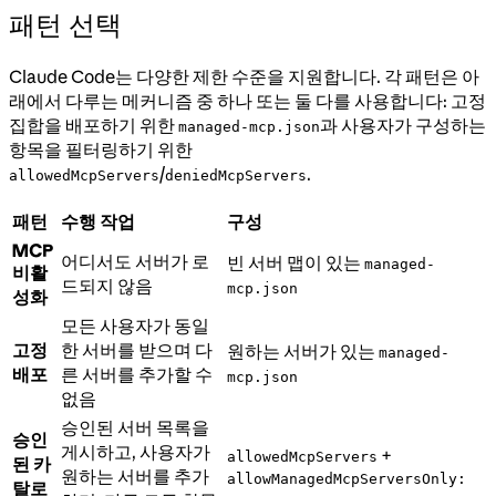
패턴 선택
Claude Code는 다양한 제한 수준을 지원합니다. 각 패턴은 아
래에서 다루는 메커니즘 중 하나 또는 둘 다를 사용합니다: 고정
집합을 배포하기 위한
과 사용자가 구성하는
managed-mcp.json
항목을 필터링하기 위한
/
.
allowedMcpServers
deniedMcpServers
패턴
수행 작업
구성
MCP
어디서도 서버가 로
빈 서버 맵이 있는
managed-
비활
드되지 않음
mcp.json
성화
모든 사용자가 동일
고정
한 서버를 받으며 다
원하는 서버가 있는
managed-
배포
른 서버를 추가할 수
mcp.json
없음
승인된 서버 목록을
승인
게시하고, 사용자가
+
allowedMcpServers
된 카
원하는 서버를 추가
allowManagedMcpServersOnly:
탈로