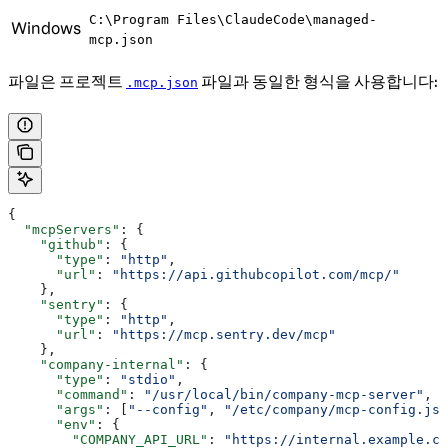
C:\Program Files\ClaudeCode\managed-
Windows
mcp.json
파일은 프로젝트
파일과 동일한 형식을 사용합니다:
.mcp.json
{
  "mcpServers"
: {
    "github"
: {
      "type"
: 
"http"
,
      "url"
: 
"https://api.githubcopilot.com/mcp/"
    },
    "sentry"
: {
      "type"
: 
"http"
,
      "url"
: 
"https://mcp.sentry.dev/mcp"
    },
    "company-internal"
: {
      "type"
: 
"stdio"
,
      "command"
: 
"/usr/local/bin/company-mcp-server"
,
      "args"
: [
"--config"
, 
"/etc/company/mcp-config.jso
      "env"
: {
        "COMPANY_API_URL"
: 
"https://internal.example.co