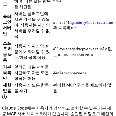
하며, 다른 모든 항목
true
그
은 차단됨
서버는 플러그인에
플러
서만 가져올 수 있으
그인
strictPluginOnlyCustomization
며, 사용자는 자신의
과 목록의
서버
mcp
서버를 추가할 수 없
만
음
소프
사용자가 자신의 설
트 허
없
allowManagedMcpServersOnly
정에서 확대할 수 있
용 목
는
allowedMcpServers
는 허용 목록 적용
록
거부
알려진 나쁜 서버를
목록
차단하고 다른 모든
deniedMcpServers
만
항목은 허용
제한
사용자가 모든 항목
관리형 MCP 구성을 배포하지 않
없음
을 추가
음
Claude Code에는 사용자가 검색하고 설치할 수 있는 기본 제
공 MCP 서버 레지스트리가 없습니다. 승인된 카탈로그 패턴의