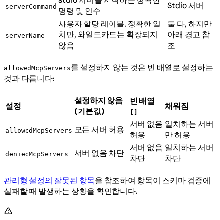
stdio 서버를 시작하는 정확한
Stdio 서버
serverCommand
명령 및 인수
사용자 할당 레이블. 정확한 일
둘 다, 하지만
치만, 와일드카드는 확장되지
아래 경고 참
serverName
않음
조
를 설정하지 않는 것은 빈 배열로 설정하는
allowedMcpServers
것과 다릅니다:
설정하지 않음
빈 배열
설정
채워짐
(기본값)
[]
서버 없음
일치하는 서버
모든 서버 허용
allowedMcpServers
허용
만 허용
서버 없음
일치하는 서버
서버 없음 차단
deniedMcpServers
차단
차단
관리형 설정의 잘못된 항목
을 참조하여 항목이 스키마 검증에
실패할 때 발생하는 상황을 확인합니다.