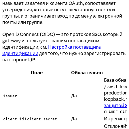
называет издателя и клиента OAuth, сопоставляет
утверждения, которые несут электронную почту и
группы, и ограничивает вход по домену электронной
почты или группе.
OpenID Connect (OIDC) — это протокол SSO, который
gateway использует с вашим поставщиком
идентификации; см.
Настройка поставщика
идентификации
для того, что нужно зарегистрировать
на стороне IdP.
Поле
Обязательно
База обна
/.well-kno
production
Да
issuer
loopback, 
защитой S
CLAUDE_GAT
/
Да
Из регистр
client_id
client_secret
Отклоняйте