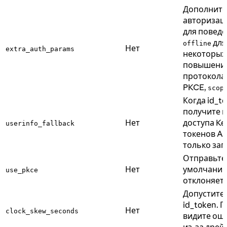
Дополните
авторизаци
для поведе
для
offline
Нет
extra_auth_params
некоторых 
повышения
протокола
PKCE,
scop
Когда id_t
получите и
Нет
доступа Ke
userinfo_fallback
токенов AD
только за
Отправьте 
Нет
умолчани
use_pkce
отклоняет 
Допустите
id_token.
Нет
clock_skew_seconds
видите ошиб