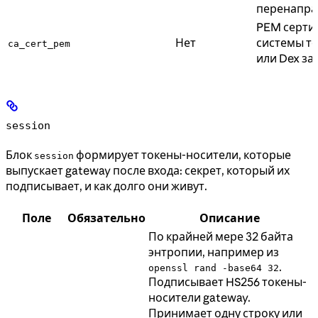
перенапра
PEM серти
Нет
системы то
ca_cert_pem
или Dex за
session
Блок
формирует токены-носители, которые
session
выпускает gateway после входа: секрет, который их
подписывает, и как долго они живут.
Поле
Обязательно
Описание
По крайней мере 32 байта
энтропии, например из
.
openssl rand -base64 32
Подписывает HS256 токены-
носители gateway.
Принимает одну строку или