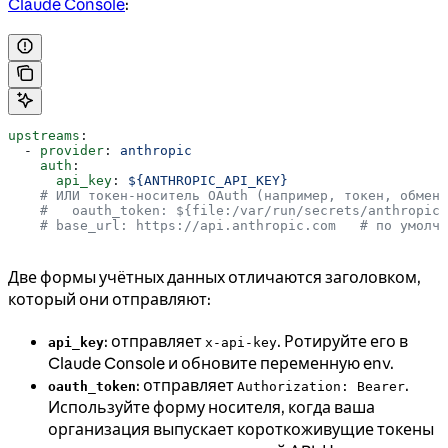
Claude Console
:
upstreams
:
  - 
provider
: 
anthropic
    auth
:
      api_key
: 
${ANTHROPIC_API_KEY}
    # ИЛИ токен-носитель OAuth (например, токен, обменё
    #   oauth_token: ${file:/var/run/secrets/anthropic-
    # base_url: https://api.anthropic.com   # по умолча
Две формы учётных данных отличаются заголовком,
который они отправляют:
: отправляет
. Ротируйте его в
api_key
x-api-key
Claude Console и обновите переменную env.
: отправляет
.
oauth_token
Authorization: Bearer
Используйте форму носителя, когда ваша
организация выпускает короткоживущие токены