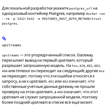
Для локальной разработки укажите
на
postgres_url
одноразовый контейнер Postgres, например
docker run
--rm -p 5432:5432 -e POSTGRES_HOST_AUTH_METHOD=trust
.
postgres
upstreams
— это упорядоченный список. Gateway
upstreams
пересылает вывод на первый upstream, который
разрешает запрошенную модель. На
,
,
,
,
5xx
429
401
403
или timeout он переходит на следующий; другие
404
4xx
не переходят, потому что эти ошибки относятся к
запросу, а не к upstream.
или
означает, что
401
403
собственные учётные данные gateway не прошли
проверку на этом upstream, а
означает, что этот
404
upstream не служит запрошенной модели, поэтому
более поздний upstream в списке всё ещё может.