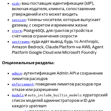
: ваш поставщик идентификации (IdP),
oidc
включая издателя, клиента, сопоставление
утверждений и кто может входить
: токены-носители, которые выпускает
session
gateway, с секретом и временем жизни
: PostgreSQL для грантов устройств и
store
счётчиков ограничения скорости
: куда идёт вывод, будь то Anthropic,
upstreams
Amazon Bedrock, Claude Platform на AWS, Agent
Platform Google Cloud или Microsoft Foundry
Опциональные разделы:
: аутентификация Admin API и сохранение
admin
лимитов расходов
: поведение лимитов расходов при
enforcement
отказе или разрешении
и
: кураторский
models
auto_include_builtin_models
список моделей администратором и ID для
каждого upstream