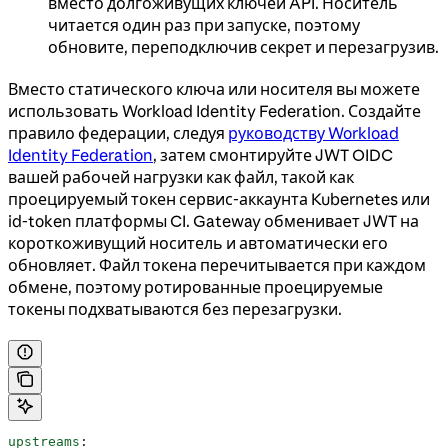
вместо долгоживущих ключей API. Носитель
читается один раз при запуске, поэтому
обновите, переподключив секрет и перезагрузив.
Вместо статического ключа или носителя вы можете
использовать Workload Identity Federation. Создайте
правило федерации, следуя
руководству Workload
Identity Federation
, затем смонтируйте JWT OIDC
вашей рабочей нагрузки как файл, такой как
проецируемый токен сервис-аккаунта Kubernetes или
id-token платформы CI. Gateway обменивает JWT на
короткоживущий носитель и автоматически его
обновляет. Файл токена перечитывается при каждом
обмене, поэтому ротированные проецируемые
токены подхватываются без перезагрузки.
upstreams
: