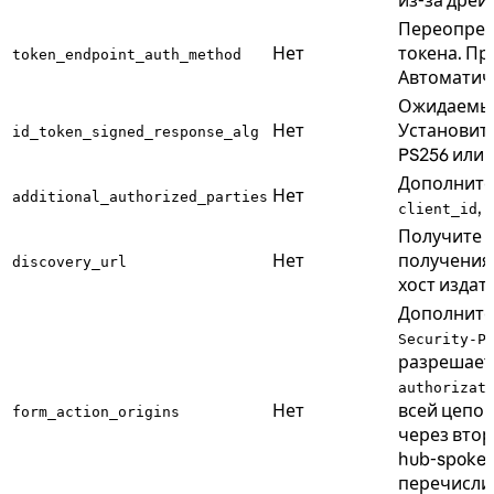
из-за дрейф
Переопред
Нет
токена. П
token_endpoint_auth_method
Автоматич
Ожидаемый
Нет
Установите
id_token_signed_response_alg
PS256 или 
Дополните
Нет
additional_authorized_parties
,
client_id
Получите д
Нет
получения
discovery_url
хост издат
Дополните
Security-P
разрешае
authorizat
Нет
всей цепоч
form_action_origins
через втор
hub-spoke 
перечисли