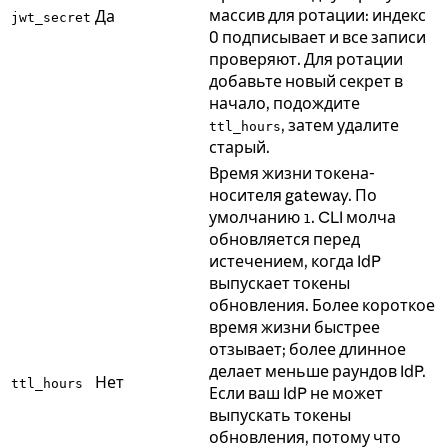
массив для ротации: индекс
Да
jwt_secret
0 подписывает и все записи
проверяют. Для ротации
добавьте новый секрет в
начало, подождите
, затем удалите
ttl_hours
старый.
Время жизни токена-
носителя gateway. По
умолчанию
. CLI молча
1
обновляется перед
истечением, когда IdP
выпускает токены
обновления. Более короткое
время жизни быстрее
отзывает; более длинное
делает меньше раундов IdP.
Нет
ttl_hours
Если ваш IdP не может
выпускать токены
обновления, потому что