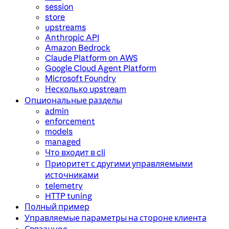
session
store
upstreams
Anthropic API
Amazon Bedrock
Claude Platform on AWS
Google Cloud Agent Platform
Microsoft Foundry
Несколько upstream
Опциональные разделы
admin
enforcement
models
managed
Что входит в cli
Приоритет с другими управляемыми
источниками
telemetry
HTTP tuning
Полный пример
Управляемые параметры на стороне клиента
Связанное