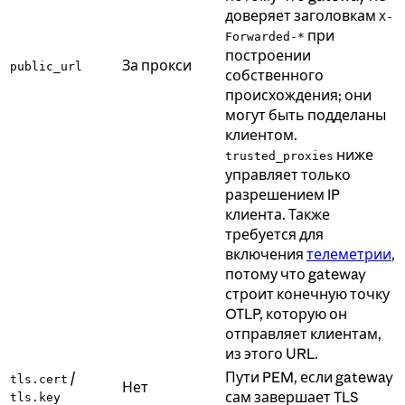
доверяет заголовкам
X-
при
Forwarded-*
построении
За прокси
public_url
собственного
происхождения; они
могут быть подделаны
клиентом.
ниже
trusted_proxies
управляет только
разрешением IP
клиента. Также
требуется для
включения
телеметрии
,
потому что gateway
строит конечную точку
OTLP, которую он
отправляет клиентам,
из этого URL.
Пути PEM, если gateway
/
tls.cert
Нет
сам завершает TLS
tls.key