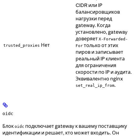
CIDR или IP
балансировщиков
нагрузки перед
gateway. Когда
установлено, gateway
доверяет
X-Forwarded-
Нет
только от этих
trusted_proxies
For
пиров и записывает
реальный IP клиента
для ограничения
скорости по IP и аудита.
Эквивалентно nginx
.
set_real_ip_from
oidc
Блок
подключает gateway к вашему поставщику
oidc
идентификации и решает, кто может входить. Он