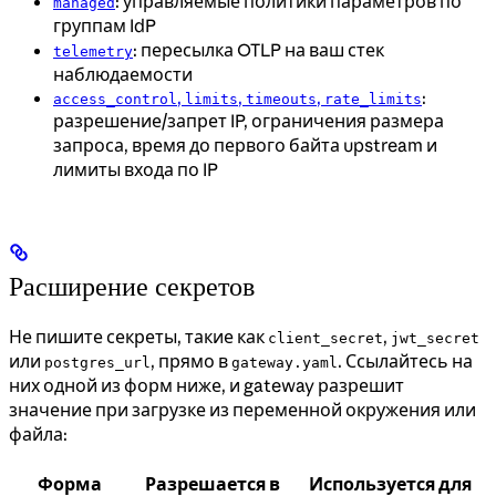
: управляемые политики параметров по
managed
группам IdP
: пересылка OTLP на ваш стек
telemetry
наблюдаемости
,
,
,
:
access_control
limits
timeouts
rate_limits
разрешение/запрет IP, ограничения размера
запроса, время до первого байта upstream и
лимиты входа по IP
Расширение секретов
Не пишите секреты, такие как
,
client_secret
jwt_secret
или
, прямо в
. Ссылайтесь на
postgres_url
gateway.yaml
них одной из форм ниже, и gateway разрешит
значение при загрузке из переменной окружения или
файла:
Форма
Разрешается в
Используется для