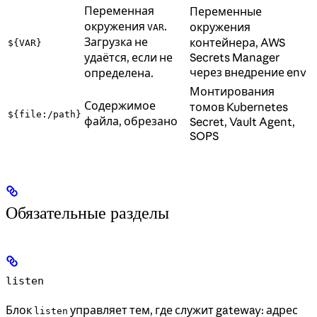
Переменная
Переменные
окружения
.
окружения
VAR
Загрузка не
контейнера, AWS
${VAR}
удаётся, если не
Secrets Manager
через внедрение env
определена.
Монтирования
Содержимое
томов Kubernetes
${file:/path}
файла, обрезано
Secret, Vault Agent,
SOPS
Обязательные разделы
listen
Блок
управляет тем, где служит gateway: адрес
listen