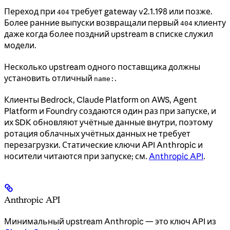
Переход при
требует gateway v2.1.198 или позже.
404
Более ранние выпуски возвращали первый
клиенту
404
даже когда более поздний upstream в списке служил
модели.
Несколько upstream одного поставщика должны
установить отличный
.
name:
Клиенты Bedrock, Claude Platform on AWS, Agent
Platform и Foundry создаются один раз при запуске, и
их SDK обновляют учётные данные внутри, поэтому
ротация облачных учётных данных не требует
перезагрузки. Статические ключи API Anthropic и
носители читаются при запуске; см.
Anthropic API
.
Anthropic API
Минимальный upstream Anthropic — это ключ API из