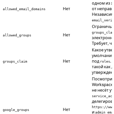
одном из э
Нет
от неправи
allowed_email_domains
Независимо
email_veri
Ограничьте
groups_cla
Нет
allowed_groups
электронно
Требует, ч
Какое утве
умолчани
Нет
под
.
groups_claim
roles
такой как
/
утвержден
Посмотрит
Workspace 
не несёт у
service_ac
делегирова
https://ww
Нет
google_groups
и
admin_ema