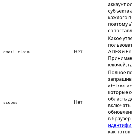
аккаунт ол
субъекта а
каждого по
поэтому
al
сопоставля
Какое утве
пользоват
Нет
ADFS и Ent
email_claim
Принимает 
ключей, гд
Полное пе
запрашива
offline_ac
которые он
область дл
Нет
scopes
включать
o
обновления
в браузер
идентифик
как поток 