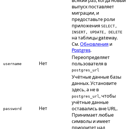
всякий раз, когда новый
выпуск поставляет
миграции, и
предоставьте роли
приложения
SELECT,
INSERT, UPDATE, DELETE
на таблицы gateway.
См.
Обновления
и
Postgres
.
Переопределяет
Нет
пользователя в
username
postgres_url
Учётные данные базы
данных. Установите
здесь, а не в
, чтобы
postgres_url
учётные данные
Нет
оставались вне URL.
password
Принимает любые
символы и имеет
приоритет над