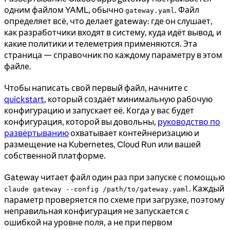
одним файлом YAML, обычно
. Файл
gateway.yaml
определяет всё, что делает gateway: где он слушает,
как разработчики входят в систему, куда идёт вывод, и
какие политики и телеметрия применяются. Эта
страница — справочник по каждому параметру в этом
файле.
Чтобы написать свой первый файл, начните с
quickstart
, который создаёт минимальную рабочую
конфигурацию и запускает её. Когда у вас будет
конфигурация, которой вы довольны,
руководство по
развёртыванию
охватывает контейнеризацию и
размещение на Kubernetes, Cloud Run или вашей
собственной платформе.
Gateway читает файл один раз при запуске с помощью
. Каждый
claude gateway --config /path/to/gateway.yaml
параметр проверяется по схеме при загрузке, поэтому
неправильная конфигурация не запускается с
ошибкой на уровне поля, а не при первом