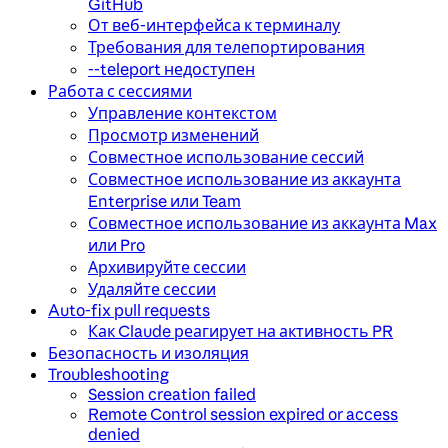
GitHub
От веб-интерфейса к терминалу
Требования для телепортирования
--teleport недоступен
Работа с сессиями
Управление контекстом
Просмотр изменений
Совместное использование сессий
Совместное использование из аккаунта
Enterprise или Team
Совместное использование из аккаунта Max
или Pro
Архивируйте сессии
Удаляйте сессии
Auto-fix pull requests
Как Claude реагирует на активность PR
Безопасность и изоляция
Troubleshooting
Session creation failed
Remote Control session expired or access
denied