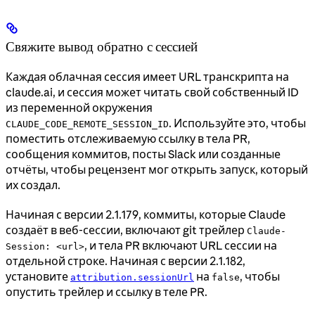
Свяжите вывод обратно с сессией
Каждая облачная сессия имеет URL транскрипта на
claude.ai, и сессия может читать свой собственный ID
из переменной окружения
. Используйте это, чтобы
CLAUDE_CODE_REMOTE_SESSION_ID
поместить отслеживаемую ссылку в тела PR,
сообщения коммитов, посты Slack или созданные
отчёты, чтобы рецензент мог открыть запуск, который
их создал.
Начиная с версии 2.1.179, коммиты, которые Claude
создаёт в веб-сессии, включают git трейлер
Claude-
, и тела PR включают URL сессии на
Session: <url>
отдельной строке. Начиная с версии 2.1.182,
установите
на
, чтобы
attribution.sessionUrl
false
опустить трейлер и ссылку в теле PR.