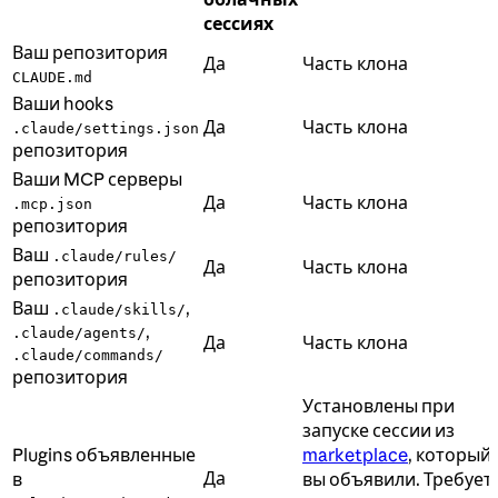
сессиях
Ваш репозитория
Да
Часть клона
CLAUDE.md
Ваши hooks
Да
Часть клона
.claude/settings.json
репозитория
Ваши MCP серверы
Да
Часть клона
.mcp.json
репозитория
Ваш
.claude/rules/
Да
Часть клона
репозитория
Ваш
,
.claude/skills/
,
.claude/agents/
Да
Часть клона
.claude/commands/
репозитория
Установлены при
запуске сессии из
Plugins объявленные
marketplace
, который
Да
в
вы объявили. Требует