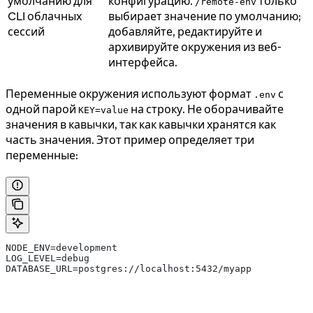
умолчанию для
конфигурацию.
только
/remote-env
CLI облачных
выбирает значение по умолчанию;
сессий
добавляйте, редактируйте и
архивируйте окружения из веб-
интерфейса.
Переменные окружения используют формат
с
.env
одной парой
на строку. Не оборачивайте
KEY=value
значения в кавычки, так как кавычки хранятся как
часть значения. Этот пример определяет три
переменные:
NODE_ENV=development
LOG_LEVEL=debug
DATABASE_URL=postgres://localhost:5432/myapp