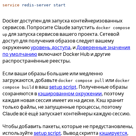
service
 redis-server
 start
Docker доступен для запуска контейнеризованных
сервисов. Попросите Claude запустить
docker compose
для запуска сервисов вашего проекта. Сетевой
up
доступ для получения образов следует вашему
окружению
уровень доступа
, и
Доверенные значения
по умолчанию
включают Docker Hub и другие
распространённые реестры.
Если ваши образы большие или медленно
загружаются, добавьте
или
docker compose pull
docker
в ваш
setup script
. Полученные образы
compose build
сохраняются в
кэшированном окружении
, поэтому
каждая новая сессия имеет их на диске. Кэш хранит
только файлы, не запущенные процессы, поэтому
Claude всё ещё запускает контейнеры каждую сессию.
Чтобы добавить пакеты, которые не предустановлены,
используйте
setup script
. Вывод скрипта
кэшируется
,