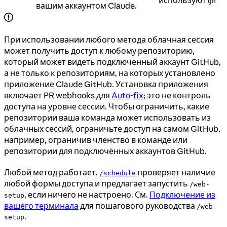
используют
gh
вашим аккаунтом Claude.
При использовании любого метода облачная сессия
может получить доступ к любому репозиторию,
который может видеть подключённый аккаунт GitHub,
а не только к репозиториям, на которых установлено
приложение Claude GitHub. Установка приложения
включает PR webhooks для
Auto-fix
; это не контроль
доступа на уровне сессии. Чтобы ограничить, какие
репозитории ваша команда может использовать из
облачных сессий, ограничьте доступ на самом GitHub,
например, ограничив членство в команде или
репозитории для подключённых аккаунтов GitHub.
Любой метод работает.
проверяет наличие
/schedule
любой формы доступа и предлагает запустить
/web-
, если ничего не настроено. См.
Подключение из
setup
вашего терминала
для пошагового руководства
/web-
.
setup