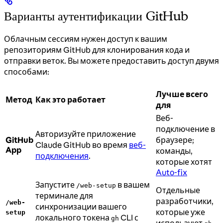
Варианты аутентификации GitHub
Облачным сессиям нужен доступ к вашим
репозиториям GitHub для клонирования кода и
отправки веток. Вы можете предоставить доступ двумя
способами:
Лучше всего
Метод
Как это работает
для
Веб-
подключение в
Авторизуйте приложение
GitHub
браузере;
Claude GitHub во время
веб-
App
команды,
подключения
.
которые хотят
Auto-fix
Запустите
в вашем
/web-setup
Отдельные
терминале для
разработчики,
/web-
синхронизации вашего
которые уже
setup
локального токена
CLI с
gh