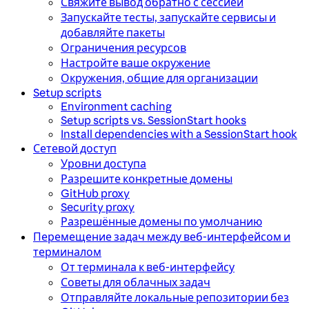
Свяжите вывод обратно с сессией
Запускайте тесты, запускайте сервисы и
добавляйте пакеты
Ограничения ресурсов
Настройте ваше окружение
Окружения, общие для организации
Setup scripts
Environment caching
Setup scripts vs. SessionStart hooks
Install dependencies with a SessionStart hook
Сетевой доступ
Уровни доступа
Разрешите конкретные домены
GitHub proxy
Security proxy
Разрешённые домены по умолчанию
Перемещение задач между веб-интерфейсом и
терминалом
От терминала к веб-интерфейсу
Советы для облачных задач
Отправляйте локальные репозитории без