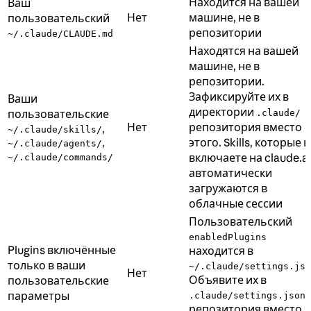
Находится на вашей
Ваш
Нет
машине, не в
пользовательский
репозитории
~/.claude/CLAUDE.md
Находятся на вашей
машине, не в
репозитории.
Зафиксируйте их в
Ваши
директории
пользовательские
.claude/
Нет
репозитория вместо
,
~/.claude/skills/
,
этого. Skills, которые 
~/.claude/agents/
включаете на claude.ai
~/.claude/commands/
автоматически
загружаются в
облачные сессии
Пользовательский
enabledPlugins
Plugins включённые
находится в
только в ваши
~/.claude/settings.jso
Нет
Объявите их в
пользовательские
параметры
.claude/settings.json
репозитория вместо