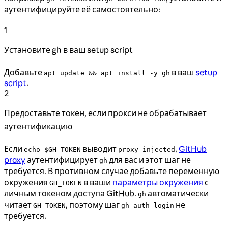
аутентифицируйте её самостоятельно:
1
Установите gh в ваш setup script
Добавьте
в ваш
setup
apt update && apt install -y gh
script
.
2
Предоставьте токен, если прокси не обрабатывает
аутентификацию
Если
выводит
,
GitHub
echo $GH_TOKEN
proxy-injected
proxy
аутентифицирует
для вас и этот шаг не
gh
требуется. В противном случае добавьте переменную
окружения
в ваши
параметры окружения
с
GH_TOKEN
личным токеном доступа GitHub.
автоматически
gh
читает
, поэтому шаг
не
GH_TOKEN
gh auth login
требуется.