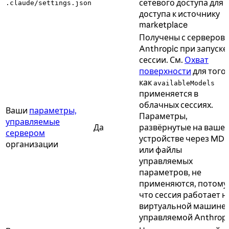
сетевого доступа для
.claude/settings.json
доступа к источнику
marketplace
Получены с серверов
Anthropic при запуске
сессии. См.
Охват
поверхности
для того,
как
availableModels
применяется в
облачных сессиях.
Ваши
параметры,
Параметры,
управляемые
Да
развёрнутые на ваше
сервером
устройстве через MD
организации
или файлы
управляемых
параметров, не
применяются, потому
что сессия работает н
виртуальной машине,
управляемой Anthrop