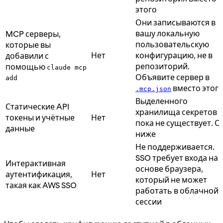
этого
Они записываются в
вашу локальную
MCP серверы,
пользовательскую
которые вы
Нет
конфигурацию, не в
добавили с
репозиторий.
помощью
claude mcp
Объявите сервер в
add
вместо этог
.mcp.json
Выделенного
Статические API
хранилища секретов
токены и учётные
Нет
пока не существует. С
данные
ниже
Не поддерживается.
SSO требует входа на
Интерактивная
основе браузера,
аутентификация,
Нет
который не может
такая как AWS SSO
работать в облачной
сессии