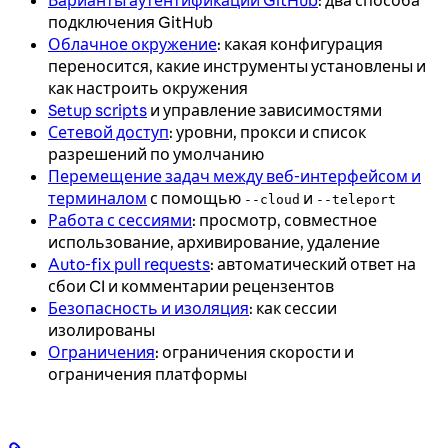
Варианты аутентификации GitHub
: два способа
подключения GitHub
Облачное окружение
: какая конфигурация
переносится, какие инструменты установлены и
как настроить окружения
Setup scripts
и управление зависимостями
Сетевой доступ
: уровни, прокси и список
разрешений по умолчанию
Перемещение задач между веб-интерфейсом и
терминалом
с помощью
и
--cloud
--teleport
Работа с сессиями
: просмотр, совместное
использование, архивирование, удаление
Auto-fix pull requests
: автоматический ответ на
сбои CI и комментарии рецензентов
Безопасность и изоляция
: как сессии
изолированы
Ограничения
: ограничения скорости и
ограничения платформы