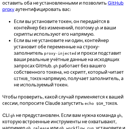
оставить оба не установленными и позволить
GitHub
proxy
аутентифицировать вас:
Если вы установите токен, он передаётся в
контейнер без изменений, поэтому
и ваши
gh
скрипты используют его напрямую.
Если вы не установите ни один, контейнер
установит обе переменные на строку-
заполнитель
и прокси подставит
proxy-injected
ваши реальные учётные данные на исходящих
запросах GitHub.
работает без вашего
gh
собственного токена, но скрипт, который читает
напрямую, получает заполнитель, а
GITHUB_TOKEN
не используемый токен.
Чтобы проверить, какой случай применяется к вашей
сессии, попросите Claude запустить
.
echo $GH_TOKEN
CLI
не предустановлен. Если вам нужна команда
,
gh
gh
которую встроенные инструменты не охватывают,
например
или
, установите и
gh release
gh workflow run