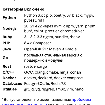
Категория
Включено
Python 3.x с pip, poetry, uv, black, mypy,
Python
pytest, ruff
20, 21 и 22 через nvm, с npm, yarn, pnpm,
Node.js
bun¹, eslint, prettier, chromedriver
Ruby
3.1, 3.2, 3.3 с gem, bundler, rbenv
PHP
8.4 с Composer
Java
OpenJDK 21 с Maven и Gradle
последняя стабильная версия с
Go
поддержкой модулей
Rust
rustc и cargo
C/C++
GCC, Clang, cmake, ninja, conan
Docker
docker, dockerd, docker compose
Databases
PostgreSQL 16, Redis 7.0
Utilities
git, jq, yq, ripgrep, tmux, vim, nano
¹ Bun установлен, но имеет известные
проблемы
совместимости с прокси
для получения пакетов.