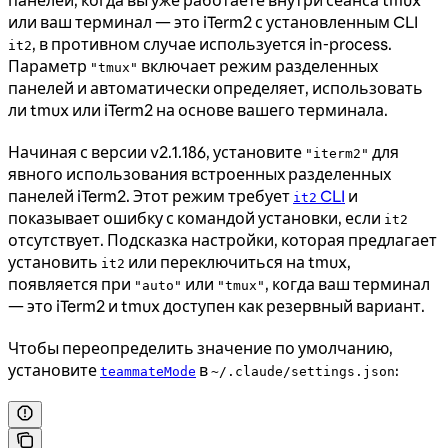
или ваш терминал — это iTerm2 с установленным CLI
, в противном случае используется in-process.
it2
Параметр
включает режим разделенных
"tmux"
панелей и автоматически определяет, использовать
ли tmux или iTerm2 на основе вашего терминала.
Начиная с версии v2.1.186, установите
для
"iterm2"
явного использования встроенных разделенных
панелей iTerm2. Этот режим требует
CLI
и
it2
показывает ошибку с командой установки, если
it2
отсутствует. Подсказка настройки, которая предлагает
установить
или переключиться на tmux,
it2
появляется при
или
, когда ваш терминал
"auto"
"tmux"
— это iTerm2 и tmux доступен как резервный вариант.
Чтобы переопределить значение по умолчанию,
установите
в
:
teammateMode
~/.claude/settings.json