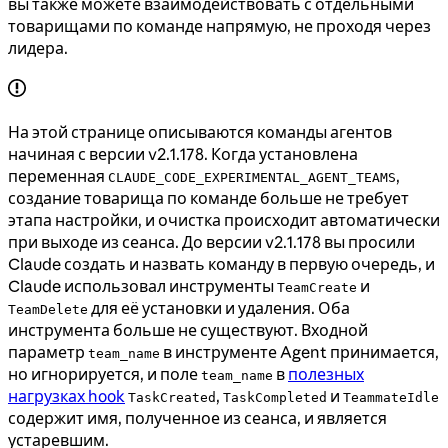
вы также можете взаимодействовать с отдельными
товарищами по команде напрямую, не проходя через
лидера.
На этой странице описываются команды агентов
начиная с версии v2.1.178. Когда установлена
переменная
,
CLAUDE_CODE_EXPERIMENTAL_AGENT_TEAMS
создание товарища по команде больше не требует
этапа настройки, и очистка происходит автоматически
при выходе из сеанса. До версии v2.1.178 вы просили
Claude создать и назвать команду в первую очередь, и
Claude использовал инструменты
и
TeamCreate
для её установки и удаления. Оба
TeamDelete
инструмента больше не существуют. Входной
параметр
в инструменте Agent принимается,
team_name
но игнорируется, и поле
в
полезных
team_name
нагрузках hook
,
и
TaskCreated
TaskCompleted
TeammateIdle
содержит имя, полученное из сеанса, и является
устаревшим.