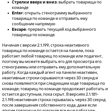
Стрелки вверх и вниз
: выбрать товарища по
команде
Enter
: открыть стенограмму выбранного
товарища по команде и отправить ему
сообщение напрямую
Escape
: прервать текущий ход выбранного
товарища по команде
Начиная с версии 2.1.199, строка неактивного
товарища по команде остается на панели, пока
работает любой товарищ по команде или подагент,
поэтому вы можете выбрать его для просмотра его
стенограммы или отправить ему дополнительную
работу. Когда каждый агент на панели неактивен,
неактивные строки скрываются через 30 секунд и
снова появляются при следующем ходе товарища по
команде; товарищ по команде продолжает работать и
остается доступным, пока скрыт. В версиях 2.1.181–
2.1.198 неактивная строка скрывалась через 30 секунд
после завершения собственного хода, даже если
другие товарищи по команде все еще работали;