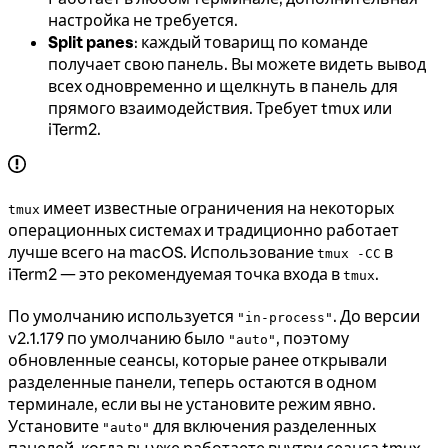
настройка не требуется.
Split panes
: каждый товарищ по команде
получает свою панель. Вы можете видеть вывод
всех одновременно и щелкнуть в панель для
прямого взаимодействия. Требует tmux или
iTerm2.
имеет известные ограничения на некоторых
tmux
операционных системах и традиционно работает
лучше всего на macOS. Использование
в
tmux -CC
iTerm2 — это рекомендуемая точка входа в
.
tmux
По умолчанию используется
. До версии
"in-process"
v2.1.179 по умолчанию было
, поэтому
"auto"
обновленные сеансы, которые ранее открывали
разделенные панели, теперь остаются в одном
терминале, если вы не установите режим явно.
Установите
для включения разделенных
"auto"
панелей, когда вы уже работаете внутри сеанса tmux