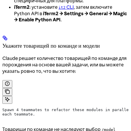
специфичных для платформы.
iTerm2
: установите
CLI
, затем включите
it2
Python API в
iTerm2 → Settings → General → Magic
→ Enable Python API
.
Укажите товарищей по команде и модели
Claude решает количество товарищей по команде для
порождения на основе вашей задачи, или вы можете
указать ровно то, что вы хотите:
Spawn 4 teammates to refactor these modules in parallel
each teammate.
Товарищи по команде не наследуют выбор
/model