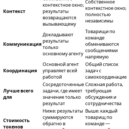
Собственное
контекстное окно;
контекстное окно;
Контекст
результаты
полностью
возвращаются
независимы
вызывающему
Товарищи по
Докладывают
команде
результаты
Коммуникация
обмениваются
только
сообщениями
основному агенту
напрямую
Основной агент
Общий список
Координация
управляет всей
задач с
работой
самокоординацие
Сосредоточенные
Сложная работа,
Лучше всего
задачи, где имеет
требующая
для
значение только
обсуждения и
результат
сотрудничества
Ниже: результаты
Выше: каждый
суммируются
товарищ по
Стоимость
обратно в
команде —
токенов