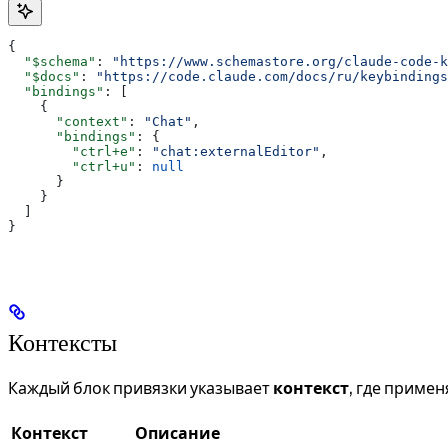
{
  "$schema"
: 
"https://www.schemastore.org/claude-code-k
  "$docs"
: 
"https://code.claude.com/docs/ru/keybindings
  "bindings"
: [
    {
      "context"
: 
"Chat"
,
      "bindings"
: {
        "ctrl+e"
: 
"chat:externalEditor"
,
        "ctrl+u"
: 
null
      }
    }
  ]
}
Контексты
Каждый блок привязки указывает
контекст
, где приме
Контекст
Описание