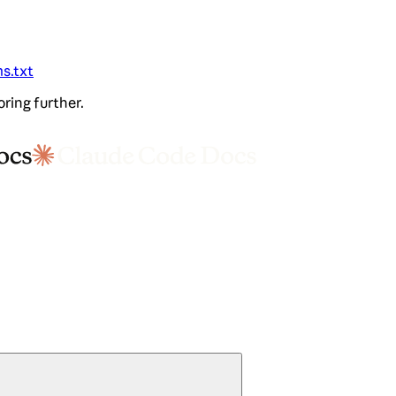
ms.txt
oring further.