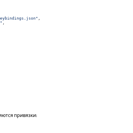
eybindings.json"
,
"
,
няются привязки: