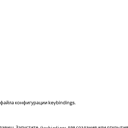
файла конфигурации keybindings.
лавиш. Запустите
для создания или открыти
/keybindings