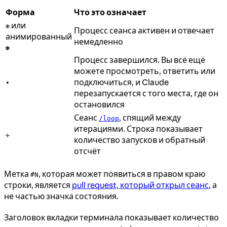
Форма
Что это означает
или
✻
Процесс сеанса активен и отвечает
анимированный
немедленно
✽
Процесс завершился. Вы всё ещё
можете просмотреть, ответить или
подключиться, и Claude
∙
перезапускается с того места, где он
остановился
Сеанс
, спящий между
/loop
итерациями. Строка показывает
✢
количество запусков и обратный
отсчёт
Метка
, которая может появиться в правом краю
#N
строки, является
pull request, который открыл сеанс
, а
не частью значка состояния.
Заголовок вкладки терминала показывает количество