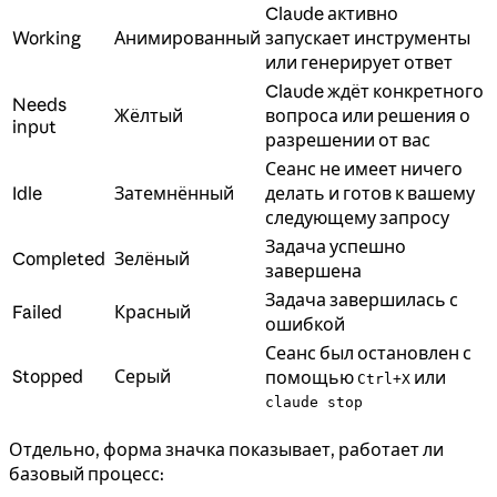
Claude активно
Working
Анимированный
запускает инструменты
или генерирует ответ
Claude ждёт конкретного
Needs
Жёлтый
вопроса или решения о
input
разрешении от вас
Сеанс не имеет ничего
Idle
Затемнённый
делать и готов к вашему
следующему запросу
Задача успешно
Completed
Зелёный
завершена
Задача завершилась с
Failed
Красный
ошибкой
Сеанс был остановлен с
Stopped
Серый
помощью
или
Ctrl+X
claude stop
Отдельно, форма значка показывает, работает ли
базовый процесс: