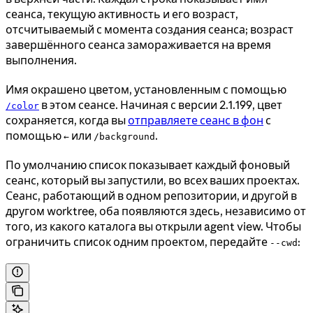
сеанса, текущую активность и его возраст,
отсчитываемый с момента создания сеанса; возраст
завершённого сеанса замораживается на время
выполнения.
Имя окрашено цветом, установленным с помощью
в этом сеансе. Начиная с версии 2.1.199, цвет
/color
сохраняется, когда вы
отправляете сеанс в фон
с
помощью
или
.
←
/background
По умолчанию список показывает каждый фоновый
сеанс, который вы запустили, во всех ваших проектах.
Сеанс, работающий в одном репозитории, и другой в
другом worktree, оба появляются здесь, независимо от
того, из какого каталога вы открыли agent view. Чтобы
ограничить список одним проектом, передайте
:
--cwd