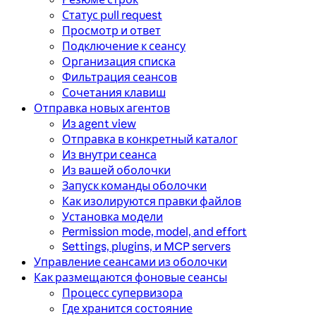
Статус pull request
Просмотр и ответ
Подключение к сеансу
Организация списка
Фильтрация сеансов
Сочетания клавиш
Отправка новых агентов
Из agent view
Отправка в конкретный каталог
Из внутри сеанса
Из вашей оболочки
Запуск команды оболочки
Как изолируются правки файлов
Установка модели
Permission mode, model, and effort
Settings, plugins, и MCP servers
Управление сеансами из оболочки
Как размещаются фоновые сеансы
Процесс супервизора
Где хранится состояние