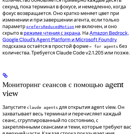
секунд, пока терминал в фокусе, и немедленно, когда
фокус возвращается. Оно кратко меняет цвет при
изменении и при завершении агента, если только
параметр
не включен, и оно
prefersReducedMotion
скрыто в
режиме чтения с экрана
. На
Amazon Bedrock,
Google Cloud’s Agent Platform и Microsoft Foundry
подсказка остаётся в простой форме
без
← for agents
количества. Требуется Claude Code v2.1.205 или позже.
Мониторинг сеансов с помощью agent
view
Запустите
для открытия agent view. Он
claude agents
захватывает весь терминал и перечисляет каждый
сеанс, сгруппированный по состоянию, с
закреплёнными сеансами и теми, которые требуют вас
в верхней части. Каждая строка показывает имя