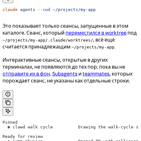
claude
 agents
 --cwd
 ~/projects/my-app
Это показывает только сеансы, запущенные в этом
каталоге. Сеанс, который
переместился в worktree
под
, всё ещё
~/projects/my-app/.claude/worktrees/
считается принадлежащим
.
~/projects/my-app
Интерактивные сеансы, открытые в других
терминалах, не появляются до тех пор, пока вы не
отправите их в фон
.
Subagents
и
teammates
, которых
порождает сеанс, не указаны как отдельные строки.
Pinned
  ✽ clawd walk cycle          Drawing the walk-cycle sp
Ready for review