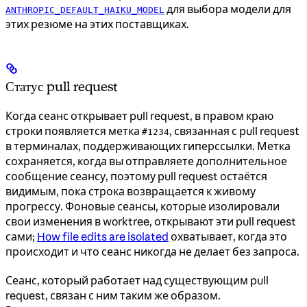
для выбора модели для
ANTHROPIC_DEFAULT_HAIKU_MODEL
этих резюме на этих поставщиках.
Статус pull request
Когда сеанс открывает pull request, в правом краю
строки появляется метка
, связанная с pull request
#1234
в терминалах, поддерживающих гиперссылки. Метка
сохраняется, когда вы отправляете дополнительное
сообщение сеансу, поэтому pull request остаётся
видимым, пока строка возвращается к живому
прогрессу. Фоновые сеансы, которые изолировали
свои изменения в worktree, открывают эти pull request
сами;
How file edits are isolated
охватывает, когда это
происходит и что сеанс никогда не делает без запроса.
Сеанс, который работает над существующим pull
request, связан с ним таким же образом.