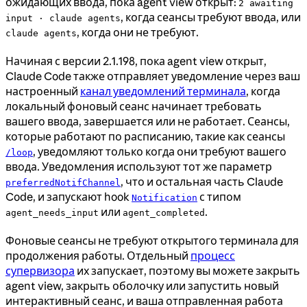
ожидающих ввода, пока agent view открыт:
2 awaiting
, когда сеансы требуют ввода, или
input · claude agents
, когда они не требуют.
claude agents
Начиная с версии 2.1.198, пока agent view открыт,
Claude Code также отправляет уведомление через ваш
настроенный
канал уведомлений терминала
, когда
локальный фоновый сеанс начинает требовать
вашего ввода, завершается или не работает. Сеансы,
которые работают по расписанию, такие как сеансы
, уведомляют только когда они требуют вашего
/loop
ввода. Уведомления используют тот же параметр
, что и остальная часть Claude
preferredNotifChannel
Code, и запускают hook
с типом
Notification
или
.
agent_needs_input
agent_completed
Фоновые сеансы не требуют открытого терминала для
продолжения работы. Отдельный
процесс
супервизора
их запускает, поэтому вы можете закрыть
agent view, закрыть оболочку или запустить новый
интерактивный сеанс, и ваша отправленная работа