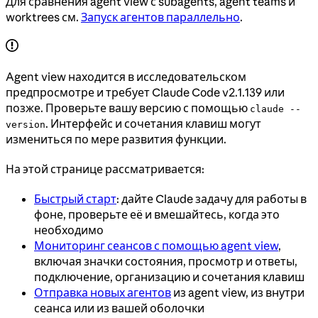
Для сравнения agent view с subagents, agent teams и
worktrees см.
Запуск агентов параллельно
.
Agent view находится в исследовательском
предпросмотре и требует Claude Code v2.1.139 или
позже. Проверьте вашу версию с помощью
claude --
. Интерфейс и сочетания клавиш могут
version
измениться по мере развития функции.
На этой странице рассматривается:
Быстрый старт
: дайте Claude задачу для работы в
фоне, проверьте её и вмешайтесь, когда это
необходимо
Мониторинг сеансов с помощью agent view
,
включая значки состояния, просмотр и ответы,
подключение, организацию и сочетания клавиш
Отправка новых агентов
из agent view, из внутри
сеанса или из вашей оболочки