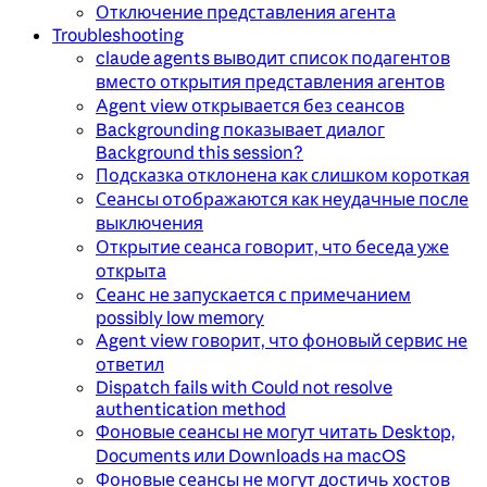
Отключение представления агента
Troubleshooting
claude agents выводит список подагентов
вместо открытия представления агентов
Agent view открывается без сеансов
Backgrounding показывает диалог
Background this session?
Подсказка отклонена как слишком короткая
Сеансы отображаются как неудачные после
выключения
Открытие сеанса говорит, что беседа уже
открыта
Сеанс не запускается с примечанием
possibly low memory
Agent view говорит, что фоновый сервис не
ответил
Dispatch fails with Could not resolve
authentication method
Фоновые сеансы не могут читать Desktop,
Documents или Downloads на macOS
Фоновые сеансы не могут достичь хостов