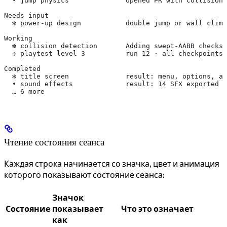
  ∙ jump physics              Opened PR with collision 
Needs input
  ✻ power-up design           double jump or wall climb
Working
  ✽ collision detection       Adding swept-AABB checks 
  ✢ playtest level 3          run 12 · all checkpoints 
Completed
  ✻ title screen              result: menu, options, an
  ∙ sound effects             result: 14 SFX exported t
  … 6 more
Чтение состояния сеанса
Каждая строка начинается со значка, цвет и анимация
которого показывают состояние сеанса:
Значок
Состояние
показывает
Что это означает
как