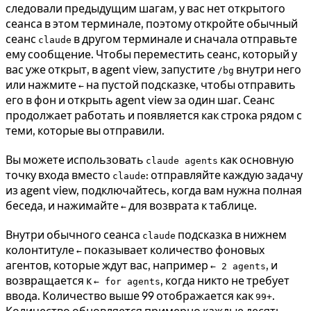
следовали предыдущим шагам, у вас нет открытого
сеанса в этом терминале, поэтому откройте обычный
сеанс
в другом терминале и сначала отправьте
claude
ему сообщение. Чтобы переместить сеанс, который у
вас уже открыт, в agent view, запустите
внутри него
/bg
или нажмите
на пустой подсказке, чтобы отправить
←
его в фон и открыть agent view за один шаг. Сеанс
продолжает работать и появляется как строка рядом с
теми, которые вы отправили.
Вы можете использовать
как основную
claude agents
точку входа вместо
: отправляйте каждую задачу
claude
из agent view, подключайтесь, когда вам нужна полная
беседа, и нажимайте
для возврата к таблице.
←
Внутри обычного сеанса
подсказка в нижнем
claude
колонтитуле
показывает количество фоновых
←
агентов, которые ждут вас, например
, и
← 2 agents
возвращается к
, когда никто не требует
← for agents
ввода. Количество выше 99 отображается как
.
99+
Количество обновляется примерно каждые десять