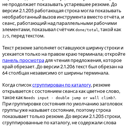
не продолжает показывать устаревшее резюме. До
версии 2.1.205 работающая строка могла показывать
необработанный вызов инструмента вместо отчёта, и
сеанс, работающий над параллельными рабочими
элементами, показывал счётчик
, такой как
done/total
, перед текстом.
2/5
Текст резюме заполняет оставшуюся ширину строки и
усекается только на правом краю терминала; откройте
панель просмотра
для чтения предложения, которое
край обрезает. До версии 2.1.206 текст был обрезан на
64 столбцах независимо от ширины терминала.
Когда список
сгруппирован по каталогу
, резюме
открывается с состоянием сеанса как цветное слово,
такое как
.
Needs input · double jump or wall climb?
При группировке состояния по умолчанию заголовок
группы уже называет состояние, поэтому строка
показывает только резюме. До версии 2.1.205 строки,
сгруппированные по каталогу, не содержали слова