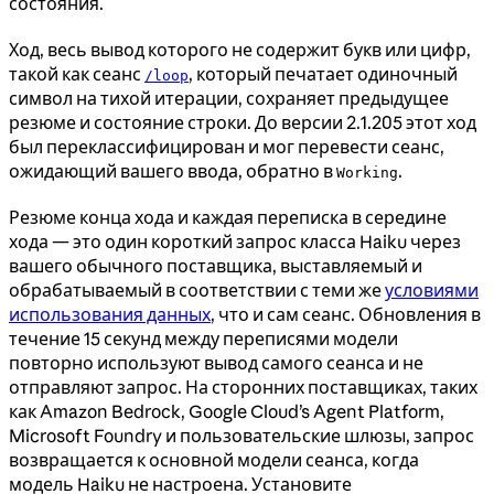
состояния.
Ход, весь вывод которого не содержит букв или цифр,
такой как сеанс
, который печатает одиночный
/loop
символ на тихой итерации, сохраняет предыдущее
резюме и состояние строки. До версии 2.1.205 этот ход
был переклассифицирован и мог перевести сеанс,
ожидающий вашего ввода, обратно в
.
Working
Резюме конца хода и каждая переписка в середине
хода — это один короткий запрос класса Haiku через
вашего обычного поставщика, выставляемый и
обрабатываемый в соответствии с теми же
условиями
использования данных
, что и сам сеанс. Обновления в
течение 15 секунд между переписями модели
повторно используют вывод самого сеанса и не
отправляют запрос. На сторонних поставщиках, таких
как Amazon Bedrock, Google Cloud’s Agent Platform,
Microsoft Foundry и пользовательские шлюзы, запрос
возвращается к основной модели сеанса, когда
модель Haiku не настроена. Установите