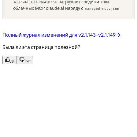
загружает соединители
allowAllClaudeAiMcps
облачных MCP claude.ai наряду с
managed-mcp.json
Полный журнал изменений для v2.1.143–v2.1.149 →
Была ли эта страница полезной?
Да
Нет