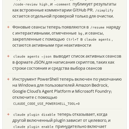
, и
публикует результаты
/code-review high
—comment
как встроенные комментарии GitHub PR.
/simplify
остается отдельной проверкой только для очистки.
Фоновые сеансы теперь появляются в
наряду
/resume
с интерактивными, отмеченные
, и сеансы,
bg
закрепленные с помощью
в
,
Ctrl+T
claude agents
остаются активными при неактивности
выводит список активных сеансов
claude agents —json
в формате JSON для написания скриптов, таких как
строки состояния и средства выбора сеансов
Инструмент PowerShell теперь включен по умолчанию
на Windows для пользователей Amazon Bedrock,
Google Cloud’s Agent Platform и Microsoft Foundry;
отключите с помощью
CLAUDE_CODE_USE_POWERSHELL_TOOL=0
теперь отказывает, когда
claude plugin disable
другой включенный plugin зависит от целевого, и
принудительно включает
claude plugin enable