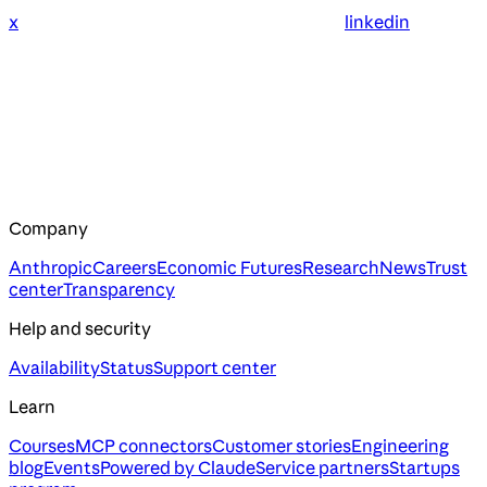
x
linkedin
Company
Anthropic
Careers
Economic Futures
Research
News
Trust
center
Transparency
Help and security
Availability
Status
Support center
Learn
Courses
MCP connectors
Customer stories
Engineering
blog
Events
Powered by Claude
Service partners
Startups