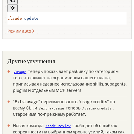
claude
 update
Режим auto
Другие улучшения
теперь показывает разбивку по категориям
/usage
того, что влияет на ограничения вашего плана,
приписывая недавнее использование skills, subagents,
plugins и отдельным MCP servers
”Extra usage” переименовано в “usage credits” по
всему CLI, и
теперь
.
/extra-usage
/usage-credits
Старое имя по-прежнему работает.
Новая команда
сообщает об ошибках
/code-review
корректности на выбранном уровне усилий, таком как