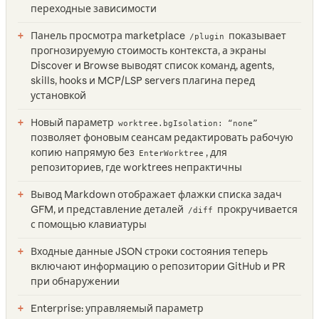
переходные зависимости
Панель просмотра marketplace
показывает
/plugin
прогнозируемую стоимость контекста, а экраны
Discover и Browse выводят список команд, agents,
skills, hooks и MCP/LSP servers плагина перед
установкой
Новый параметр
worktree.bgIsolation: “none”
позволяет фоновым сеансам редактировать рабочую
копию напрямую без
, для
EnterWorktree
репозиториев, где worktrees непрактичны
Вывод Markdown отображает флажки списка задач
GFM, и представление деталей
прокручивается
/diff
с помощью клавиатуры
Входные данные JSON строки состояния теперь
включают информацию о репозитории GitHub и PR
при обнаружении
Enterprise: управляемый параметр