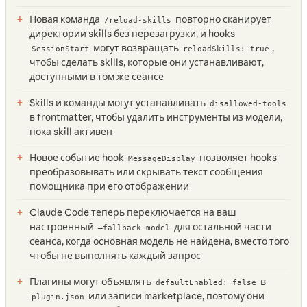
Новая команда
повторно сканирует
/reload-skills
директории skills без перезагрузки, и hooks
могут возвращать
,
SessionStart
reloadSkills: true
чтобы сделать skills, которые они устанавливают,
доступными в том же сеансе
Skills и команды могут устанавливать
disallowed-tools
в frontmatter, чтобы удалить инструменты из модели,
пока skill активен
Новое событие hook
позволяет hooks
MessageDisplay
преобразовывать или скрывать текст сообщения
помощника при его отображении
Claude Code теперь переключается на ваш
настроенный
для остальной части
—fallback-model
сеанса, когда основная модель не найдена, вместо того
чтобы не выполнять каждый запрос
Плагины могут объявлять
в
defaultEnabled: false
или записи marketplace, поэтому они
plugin.json