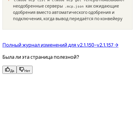
claude mcp list
claude mcp get
неодобренные серверы
как ожидающие
.mcp.json
одобрения вместо автоматического одобрения и
подключения, когда вывод передаётся по конвейеру
Полный журнал изменений для v2.1.150–v2.1.157 →
Была ли эта страница полезной?
Да
Нет