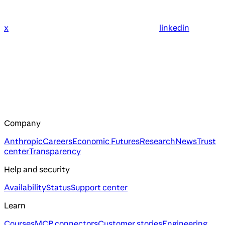
x
linkedin
Company
Anthropic
Careers
Economic Futures
Research
News
Trust
center
Transparency
Help and security
Availability
Status
Support center
Learn
Courses
MCP connectors
Customer stories
Engineering