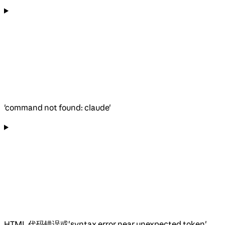
'command not found: claude'
HTML 代码错误或'syntax error near unexpected token'