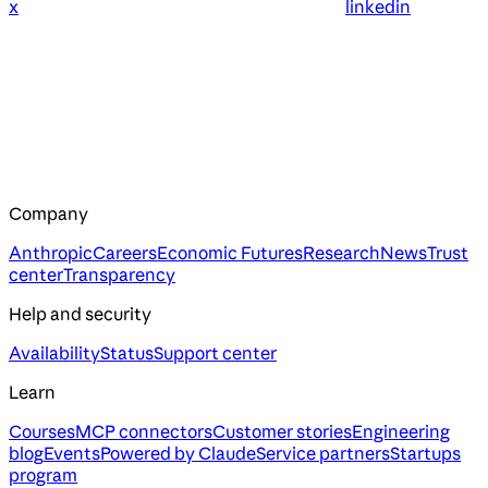
x
linkedin
Company
Anthropic
Careers
Economic Futures
Research
News
Trust
center
Transparency
Help and security
Availability
Status
Support center
Learn
Courses
MCP connectors
Customer stories
Engineering
blog
Events
Powered by Claude
Service partners
Startups
program