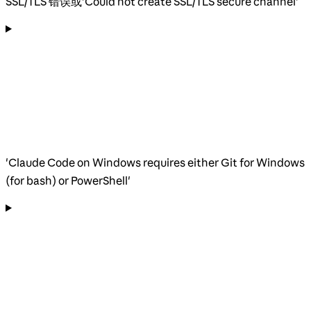
SSL/TLS 错误或'Could not create SSL/TLS secure channel'
'Claude Code on Windows requires either Git for Windows
(for bash) or PowerShell'