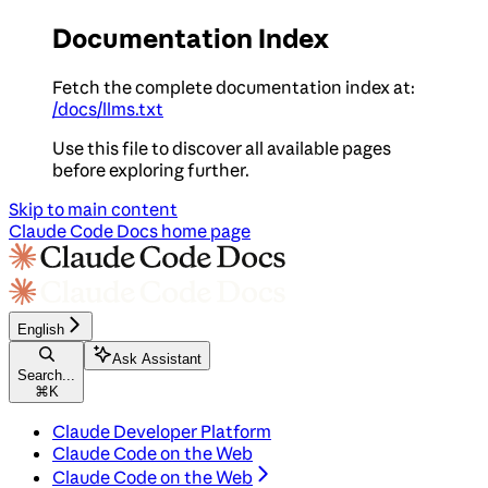
Documentation Index
Fetch the complete documentation index at:
/docs/llms.txt
Use this file to discover all available pages
before exploring further.
Skip to main content
Claude Code Docs
home page
English
Ask Assistant
Search...
⌘
K
Claude Developer Platform
Claude Code on the Web
Claude Code on the Web