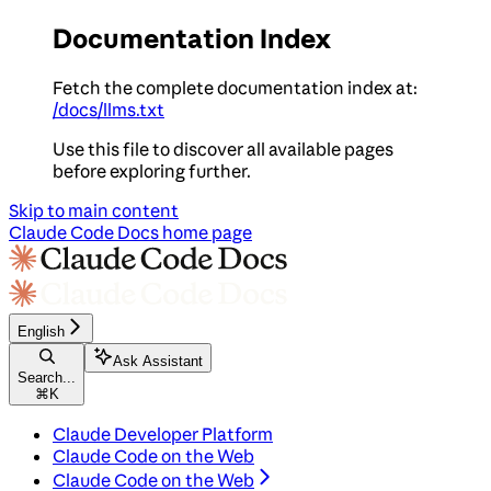
Documentation Index
Fetch the complete documentation index at:
/docs/llms.txt
Use this file to discover all available pages
before exploring further.
Skip to main content
Claude Code Docs
home page
English
Ask Assistant
Search...
⌘
K
Claude Developer Platform
Claude Code on the Web
Claude Code on the Web