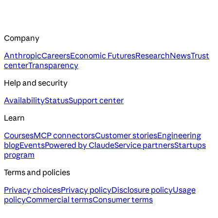
Company
Anthropic
Careers
Economic Futures
Research
News
Trust
center
Transparency
Help and security
Availability
Status
Support center
Learn
Courses
MCP connectors
Customer stories
Engineering
blog
Events
Powered by Claude
Service partners
Startups
program
Terms and policies
Privacy choices
Privacy policy
Disclosure policy
Usage
policy
Commercial terms
Consumer terms