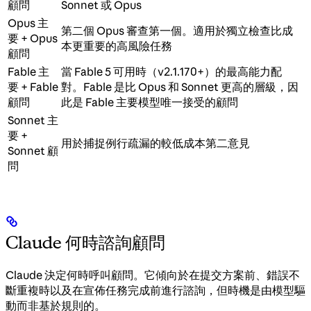
顧問
Sonnet 或 Opus
Opus 主
第二個 Opus 審查第一個。適用於獨立檢查比成
要 + Opus
本更重要的高風險任務
顧問
Fable 主
當 Fable 5 可用時（v2.1.170+）的最高能力配
要 + Fable
對。Fable 是比 Opus 和 Sonnet 更高的層級，因
顧問
此是 Fable 主要模型唯一接受的顧問
Sonnet 主
要 +
用於捕捉例行疏漏的較低成本第二意見
Sonnet 顧
問
Claude 何時諮詢顧問
Claude 決定何時呼叫顧問。它傾向於在提交方案前、錯誤不
斷重複時以及在宣佈任務完成前進行諮詢，但時機是由模型驅
動而非基於規則的。