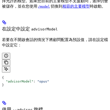
擇允許的模型。如果您目前的主要模型不支援顧問，選擇仍會
被儲存，並在您使用
切換到
相容的主要模型
時啟動。
/model
在設定中設定
advisorModel
若要在不開啟會話的情況下將顧問配置為預設值，請在設定檔
中設定它：
{
  "advisorModel"
: 
"opus"
}
使用
旗標
--advisor