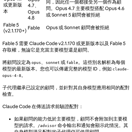
同，因此任一個都接受另一個作為顧
或更新版
4.7、
問。Opus 4.7 主要模型搭配 Opus 4.6
本
Opus
或 Sonnet 5 顧問會被拒絕
4.8
Fable 5
Opus 或 Sonnet 顧問會被拒絕
Fable
(v2.1.170+)
Fable 5 需要 Claude Code v2.1.170 或更新版本以及 Fable 5
存取權，無論它是充當主要模型還是顧問。
將顧問設定為
、
或
。這些別名解析為每個
opus
sonnet
fable
模型的最新版本。您也可以傳遞完整的模型 ID，例如
claude-
。
opus-4-8
子代理繼承已設定的顧問，並針對其自身模型應用相同的配對
檢查。
Claude Code 在傳送請求前驗證配對：
如果顧問的能力低於主要模型，顧問不會附加到主要模
型的請求。
命令輸出和通知會顯示此情況。其
/advisor
自身模型滿足配對的子代理仍可使用顧問。