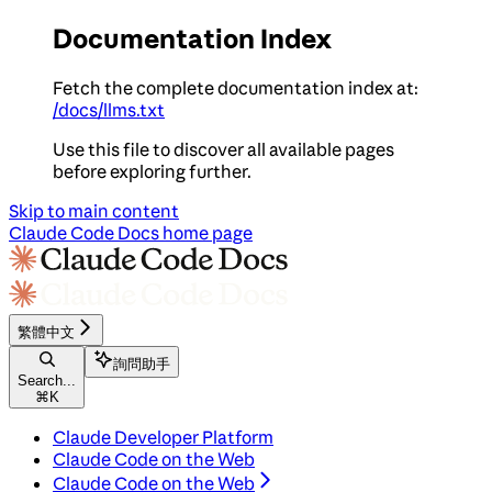
Documentation Index
Fetch the complete documentation index at:
/docs/llms.txt
Use this file to discover all available pages
before exploring further.
Skip to main content
Claude Code Docs
home page
繁體中文
詢問助手
Search...
⌘
K
Claude Developer Platform
Claude Code on the Web
Claude Code on the Web