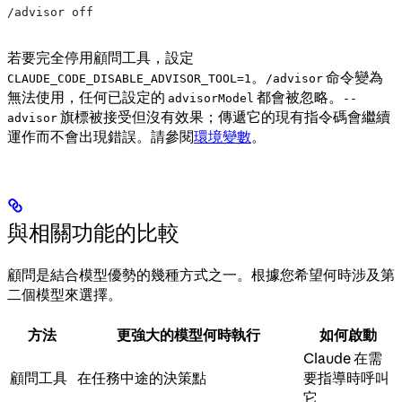
/advisor off
若要完全停用顧問工具，設定
。
命令變為
CLAUDE_CODE_DISABLE_ADVISOR_TOOL=1
/advisor
無法使用，任何已設定的
都會被忽略。
advisorModel
--
旗標被接受但沒有效果；傳遞它的現有指令碼會繼續
advisor
運作而不會出現錯誤。請參閱
環境變數
。
與相關功能的比較
顧問是結合模型優勢的幾種方式之一。根據您希望何時涉及第
二個模型來選擇。
方法
更強大的模型何時執行
如何啟動
Claude 在需
顧問工具
在任務中途的決策點
要指導時呼叫
它