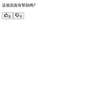
這個頁面有幫助嗎?
是
否