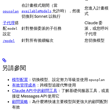
在計畫模式期間（當
您進入計畫模
允許時），然後
availableModels
opusplan
式
切換到 Sonnet 以執行
子代理
搭
Claude 委
配
針對整個委派的子任務
派，或您呼叫
model
設定
子代理
針對所有後續輪次
您切換模型
/model
另請參閱
模型配置
：切換模型、設定努力等級並使用
opusplan
有效管理成本
：跨模型追蹤代幣使用
Claude API 中的顧問工具
：了解基礎伺服器工具，或直
接從 Messages API 使用它
顧問策略
：為什麼將快速主要模型與更強大的顧問配對
有效