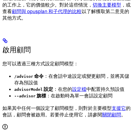
的工作上，它的價值較少。對於這些情況，
切換主要模型
，或
查看
顧問與 opusplan 和子代理的比較
以了解獲取第二意見的
其他方式。
啟用顧問
您可以透過三種方式設定顧問模型：
命令
：在會話中途設定或變更顧問，並將其儲
/advisor
存為預設值
設定
：在您的
設定檔
中配置持久預設值
advisorModel
旗標
：在啟動時為單一會話設定顧問
--advisor
如果其中任何一個設定了顧問模型，則對於主要模型
支援它
的
會話，顧問會被啟用。若要停止使用它，請參閱
關閉顧問
。