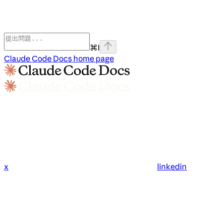
⌘
I
Claude Code Docs
home page
x
linkedin