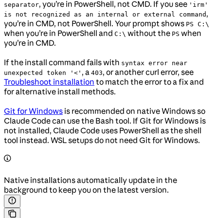
, you’re in PowerShell, not CMD. If you see
separator
'irm'
,
is not recognized as an internal or external command
you’re in CMD, not PowerShell. Your prompt shows
PS C:\
when you’re in PowerShell and
without the
when
C:\
PS
you’re in CMD.
If the install command fails with
syntax error near
, a
, or another curl error, see
unexpected token '<'
403
Troubleshoot installation
to match the error to a fix and
for alternative install methods.
Git for Windows
is recommended on native Windows so
Claude Code can use the Bash tool. If Git for Windows is
not installed, Claude Code uses PowerShell as the shell
tool instead. WSL setups do not need Git for Windows.
Native installations automatically update in the
background to keep you on the latest version.