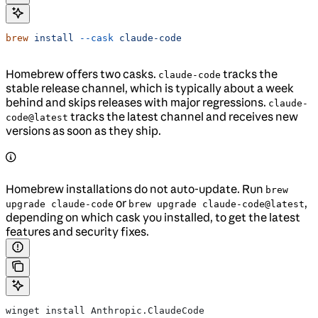
brew
 install
 --cask
 claude-code
Homebrew offers two casks.
tracks the
claude-code
stable release channel, which is typically about a week
behind and skips releases with major regressions.
claude-
tracks the latest channel and receives new
code@latest
versions as soon as they ship.
Homebrew installations do not auto-update. Run
brew
or
,
upgrade claude-code
brew upgrade claude-code@latest
depending on which cask you installed, to get the latest
features and security fixes.
winget install Anthropic.ClaudeCode