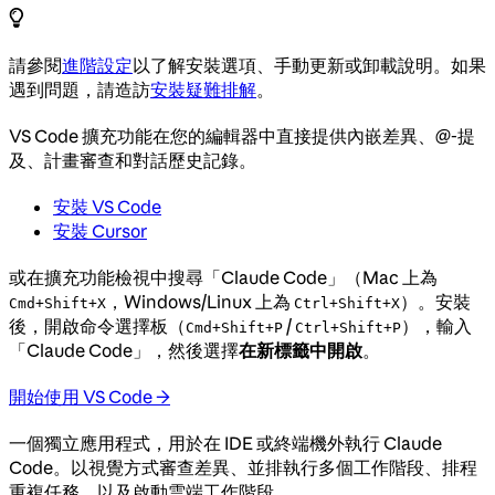
請參閱
進階設定
以了解安裝選項、手動更新或卸載說明。如果
遇到問題，請造訪
安裝疑難排解
。
VS Code 擴充功能在您的編輯器中直接提供內嵌差異、@-提
及、計畫審查和對話歷史記錄。
安裝 VS Code
安裝 Cursor
或在擴充功能檢視中搜尋「Claude Code」（Mac 上為
，Windows/Linux 上為
）。安裝
Cmd+Shift+X
Ctrl+Shift+X
後，開啟命令選擇板（
/
），輸入
Cmd+Shift+P
Ctrl+Shift+P
「Claude Code」，然後選擇
在新標籤中開啟
。
開始使用 VS Code →
一個獨立應用程式，用於在 IDE 或終端機外執行 Claude
Code。以視覺方式審查差異、並排執行多個工作階段、排程
重複任務，以及啟動雲端工作階段。