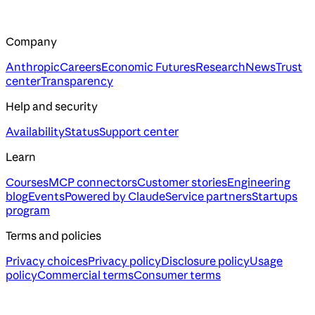
Company
Anthropic
Careers
Economic Futures
Research
News
Trust
center
Transparency
Help and security
Availability
Status
Support center
Learn
Courses
MCP connectors
Customer stories
Engineering
blog
Events
Powered by Claude
Service partners
Startups
program
Terms and policies
Privacy choices
Privacy policy
Disclosure policy
Usage
policy
Commercial terms
Consumer terms
Assistant