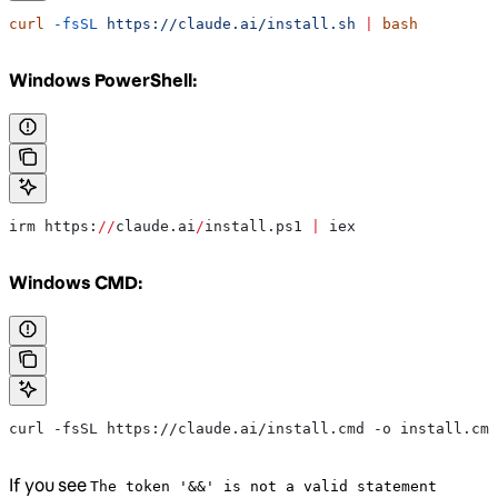
curl
 -fsSL
 https://claude.ai/install.sh
 |
 bash
Windows PowerShell:
irm https:
//
claude.ai
/
install.ps1 
|
 iex
Windows CMD:
curl -fsSL https://claude.ai/install.cmd -o install.cmd
If you see
The token '&&' is not a valid statement