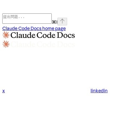
⌘
I
Claude Code Docs
home page
x
linkedin