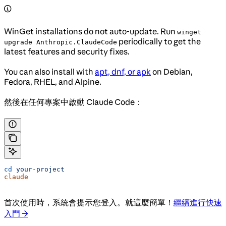
WinGet installations do not auto-update. Run
winget
periodically to get the
upgrade Anthropic.ClaudeCode
latest features and security fixes.
You can also install with
apt, dnf, or apk
on Debian,
Fedora, RHEL, and Alpine.
然後在任何專案中啟動 Claude Code：
cd
 your-project
claude
首次使用時，系統會提示您登入。就這麼簡單！
繼續進行快速
入門 →