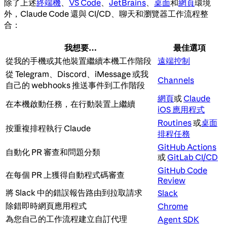
除了上述
終端機
、
VS Code
、
JetBrains
、
桌面
和
網頁
環境
外，Claude Code 還與 CI/CD、聊天和瀏覽器工作流程整
合：
我想要…
最佳選項
從我的手機或其他裝置繼續本機工作階段
遠端控制
從 Telegram、Discord、iMessage 或我
Channels
自己的 webhooks 推送事件到工作階段
網頁
或
Claude
在本機啟動任務，在行動裝置上繼續
iOS 應用程式
Routines
或
桌面
按重複排程執行 Claude
排程任務
GitHub Actions
自動化 PR 審查和問題分類
或
GitLab CI/CD
GitHub Code
在每個 PR 上獲得自動程式碼審查
Review
將 Slack 中的錯誤報告路由到拉取請求
Slack
除錯即時網頁應用程式
Chrome
為您自己的工作流程建立自訂代理
Agent SDK