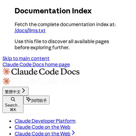
Documentation Index
Fetch the complete documentation index at:
/docs/llms.txt
Use this file to discover all available pages
before exploring further.
Skip to main content
Claude Code Docs
home page
繁體中文
詢問助手
Search...
⌘
K
Claude Developer Platform
Claude Code on the Web
Claude Code on the Web