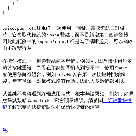
    }
  ]
}
動作一次使用一個鍵。當您繫結自訂鍵
voice:pushToTalk
時，它會取代預設的
繫結，而不是新增第二個觸發器，
Space
因此此範例中的
行是為了清晰起見，可以省略
"space": null
而不改變行為。
在按住模式中，避免繫結裸字母鍵，例如
，因為按住偵測依
v
賴於按鍵重複，字母在預熱期間輸入到提示中。使用
，
Space
或使用修飾符組合，例如
以在第一次按鍵時開始錄
meta+k
製，無需預熱。點擊模式沒有預熱，因此大多數鍵都可以。
某些鍵不會傳遞到終端應用程式，根本無法繫結。例如，如果
您嘗試繫結
，它會顯示錯誤。請參閱
自訂鍵盤快捷
Caps Lock
鍵
了解完整的快捷鍵語法和保留快捷鍵的清單。