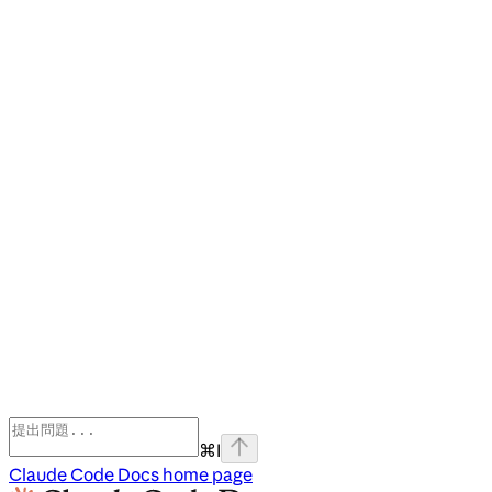
⌘
I
Claude Code Docs
home page