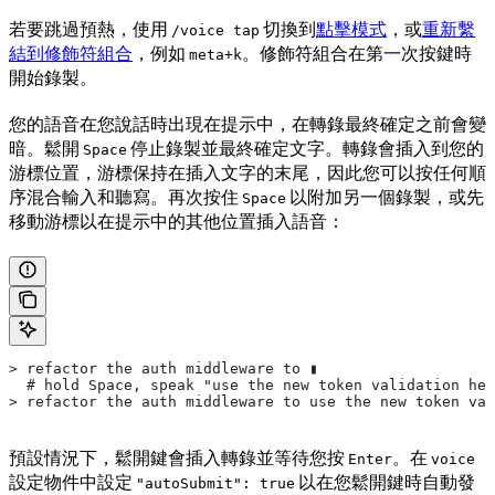
若要跳過預熱，使用
切換到
點擊模式
，或
重新繫
/voice tap
結到修飾符組合
，例如
。修飾符組合在第一次按鍵時
meta+k
開始錄製。
您的語音在您說話時出現在提示中，在轉錄最終確定之前會變
暗。鬆開
停止錄製並最終確定文字。轉錄會插入到您的
Space
游標位置，游標保持在插入文字的末尾，因此您可以按任何順
序混合輸入和聽寫。再次按住
以附加另一個錄製，或先
Space
移動游標以在提示中的其他位置插入語音：
> refactor the auth middleware to ▮
  # hold Space, speak "use the new token validation hel
> refactor the auth middleware to use the new token val
預設情況下，鬆開鍵會插入轉錄並等待您按
。在
Enter
voice
設定物件中設定
以在您鬆開鍵時自動發
"autoSubmit": true