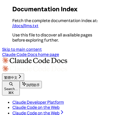
Documentation Index
Fetch the complete documentation index at:
/docs/llms.txt
Use this file to discover all available pages
before exploring further.
Skip to main content
Claude Code Docs
home page
繁體中文
詢問助手
Search...
⌘
K
Claude Developer Platform
Claude Code on the Web
Claude Code on the Web