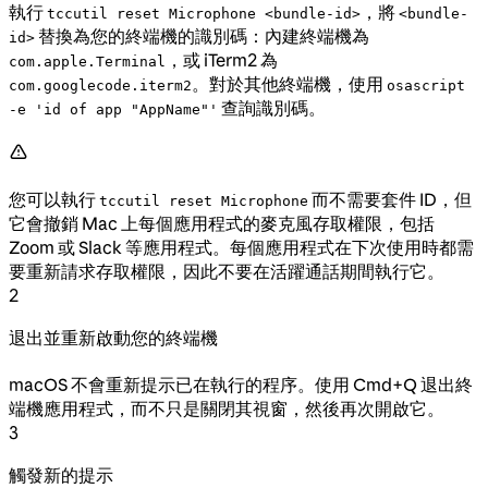
執行
，將
tccutil reset Microphone <bundle-id>
<bundle-
替換為您的終端機的識別碼：內建終端機為
id>
，或 iTerm2 為
com.apple.Terminal
。對於其他終端機，使用
com.googlecode.iterm2
osascript
查詢識別碼。
-e 'id of app "AppName"'
您可以執行
而不需要套件 ID，但
tccutil reset Microphone
它會撤銷 Mac 上每個應用程式的麥克風存取權限，包括
Zoom 或 Slack 等應用程式。每個應用程式在下次使用時都需
要重新請求存取權限，因此不要在活躍通話期間執行它。
2
退出並重新啟動您的終端機
macOS 不會重新提示已在執行的程序。使用 Cmd+Q 退出終
端機應用程式，而不只是關閉其視窗，然後再次開啟它。
3
觸發新的提示