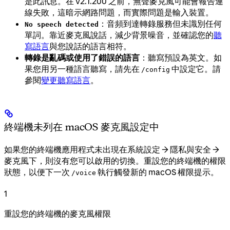
是此訊息。在 v2.1.200 之前，無聲麥克風可能會報告連
線失敗，這暗示網路問題，而實際問題是輸入裝置。
：音頻到達轉錄服務但未識別任何
No speech detected
單詞。靠近麥克風說話，減少背景噪音，並確認您的
聽
寫語言
與您說話的語言相符。
轉錄是亂碼或使用了錯誤的語言
：聽寫預設為英文。如
果您用另一種語言聽寫，請先在
中設定它。請
/config
參閱
變更聽寫語言
。
終端機未列在 macOS 麥克風設定中
如果您的終端機應用程式未出現在系統設定 → 隱私與安全 →
麥克風下，則沒有您可以啟用的切換。重設您的終端機的權限
狀態，以便下一次
執行觸發新的 macOS 權限提示。
/voice
1
重設您的終端機的麥克風權限