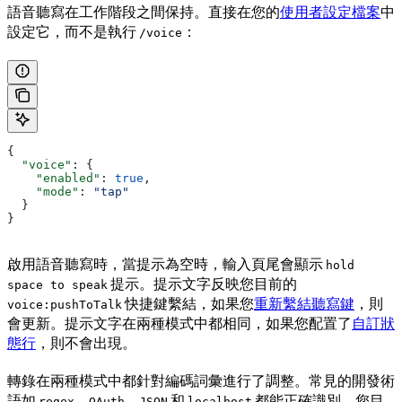
語音聽寫在工作階段之間保持。直接在您的
使用者設定檔案
中
設定它，而不是執行
：
/voice
{
  "voice"
: {
    "enabled"
: 
true
,
    "mode"
: 
"tap"
  }
}
啟用語音聽寫時，當提示為空時，輸入頁尾會顯示
hold
提示。提示文字反映您目前的
space to speak
快捷鍵繫結，如果您
重新繫結聽寫鍵
，則
voice:pushToTalk
會更新。提示文字在兩種模式中都相同，如果您配置了
自訂狀
態行
，則不會出現。
轉錄在兩種模式中都針對編碼詞彙進行了調整。常見的開發術
語如
、
、
和
都能正確識別，您目
regex
OAuth
JSON
localhost