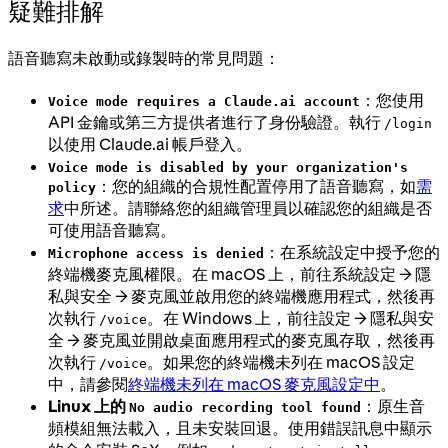
疑難排解
語音聽寫未啟動或錄製時的常見問題：
：您使用
Voice mode requires a Claude.ai account
API 金鑰或第三方提供者進行了身份驗證。執行
/login
以使用 Claude.ai 帳戶登入。
Voice mode is disabled by your organization's
：您的組織的合規性配置停用了語音聽寫，如
需
policy
求
中所述。請聯絡您的組織管理員以確認您的組織是否
可使用語音聽寫。
：在系統設定中授予您的
Microphone access is denied
終端機麥克風權限。在 macOS 上，前往系統設定 → 隱
私與安全 → 麥克風並啟用您的終端機應用程式，然後再
次執行
。在 Windows 上，前往設定 → 隱私與安
/voice
全 → 麥克風並開啟桌面應用程式的麥克風存取，然後再
次執行
。如果您的終端機未列在 macOS 設定
/voice
中，請參閱
終端機未列在 macOS 麥克風設定中
。
Linux 上的
：原生音
No audio recording tool found
頻模組無法載入，且未安裝回退。使用錯誤訊息中顯示