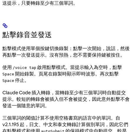
送提示，只要轉錄至少有三個單詞。
點擊錄音並發送
點擊模式使用單個按鍵切換錄製：點擊一次開始，說話，然後
再點擊一次發送提示。沒有預熱，您不需要保持鍵被按住。
使用
啟用點擊模式。當提示輸入為空時，點擊
/voice tap
開始錄製。頁尾在錄製時顯示即時波形。再次點擊
Space
停止。
Space
Claude Code 插入轉錄，當轉錄至少有三個單詞時自動提交
提示。較短的轉錄會被插入但不會被提交，因此意外點擊不會
發送一個隨意的單詞。
三個單詞的閾值計算不使用空格書寫的語言中的單詞。自
v2.1.195 起，日文、中文和泰文轉錄計算個別單詞，因此它們
在點擊模式和使用
的保持模式中自動提交。較早
autoSubmit