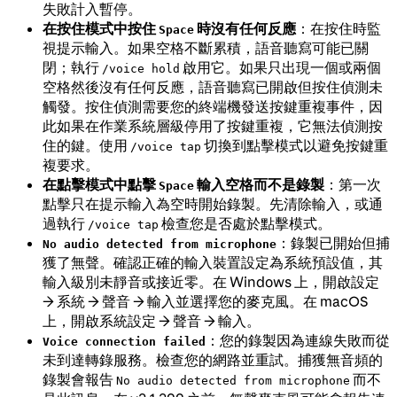
失敗計入暫停。
在按住模式中按住
時沒有任何反應
：在按住時監
Space
視提示輸入。如果空格不斷累積，語音聽寫可能已關
閉；執行
啟用它。如果只出現一個或兩個
/voice hold
空格然後沒有任何反應，語音聽寫已開啟但按住偵測未
觸發。按住偵測需要您的終端機發送按鍵重複事件，因
此如果在作業系統層級停用了按鍵重複，它無法偵測按
住的鍵。使用
切換到點擊模式以避免按鍵重
/voice tap
複要求。
在點擊模式中點擊
輸入空格而不是錄製
：第一次
Space
點擊只在提示輸入為空時開始錄製。先清除輸入，或通
過執行
檢查您是否處於點擊模式。
/voice tap
：錄製已開始但捕
No audio detected from microphone
獲了無聲。確認正確的輸入裝置設定為系統預設值，其
輸入級別未靜音或接近零。在 Windows 上，開啟設定
→ 系統 → 聲音 → 輸入並選擇您的麥克風。在 macOS
上，開啟系統設定 → 聲音 → 輸入。
：您的錄製因為連線失敗而從
Voice connection failed
未到達轉錄服務。檢查您的網路並重試。捕獲無音頻的
錄製會報告
而不
No audio detected from microphone