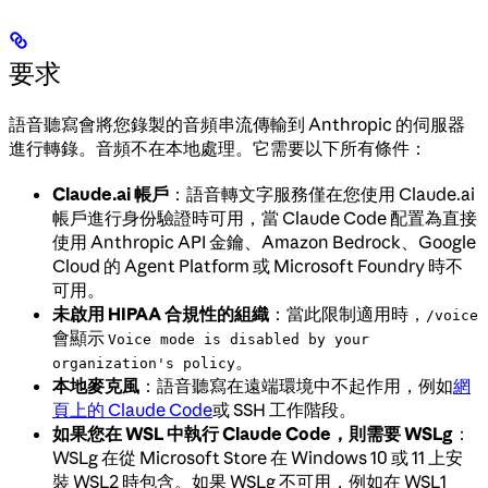
要求
語音聽寫會將您錄製的音頻串流傳輸到 Anthropic 的伺服器
進行轉錄。音頻不在本地處理。它需要以下所有條件：
Claude.ai 帳戶
：語音轉文字服務僅在您使用 Claude.ai
帳戶進行身份驗證時可用，當 Claude Code 配置為直接
使用 Anthropic API 金鑰、Amazon Bedrock、Google
Cloud 的 Agent Platform 或 Microsoft Foundry 時不
可用。
未啟用 HIPAA 合規性的組織
：當此限制適用時，
/voice
會顯示
Voice mode is disabled by your
。
organization's policy
本地麥克風
：語音聽寫在遠端環境中不起作用，例如
網
頁上的 Claude Code
或 SSH 工作階段。
如果您在 WSL 中執行 Claude Code，則需要 WSLg
：
WSLg 在從 Microsoft Store 在 Windows 10 或 11 上安
裝 WSL2 時包含。如果 WSLg 不可用，例如在 WSL1