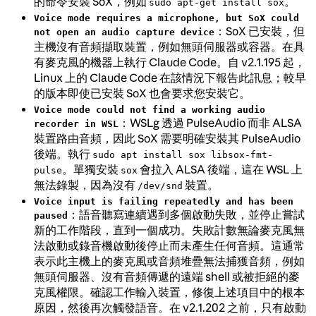
的命令安裝 SoX，例如
。
sudo apt-get install sox
Voice mode requires a microphone, but SoX could
：SoX 已安裝，但
not open an audio capture device
主機沒有音頻擷取裝置，例如無頭伺服器或容器。在具
有麥克風的機器上執行 Claude Code。自 v2.1.195 起，
Linux 上的 Claude Code 在該情況下報告此訊息；較早
的版本即使已安裝 SoX 也會要求您安裝它。
Voice mode could not find a working audio
：WSLg 透過 PulseAudio 而非 ALSA
recorder in WSL
裝置路由音頻，因此 SoX 需要明確安裝其 PulseAudio
後端。執行
sudo apt install sox libsox-fmt-
。單獨安裝
會拉入 ALSA 後端，這在 WSL 上
pulse
sox
無法錄製，因為沒有
裝置。
/dev/snd
Voice input is failing repeatedly and has been
：語音聽寫連續遇到多個啟動失敗，並停止嘗試
paused
新的工作階段，直到一個成功。失敗計數無論麥克風無
法啟動或錄音機啟動後停止而未產生任何音頻。這通常
表示此主機上的麥克風或音頻堆疊無法捕獲音頻，例如
無頭伺服器、沒有音頻傳遞的遠端 shell 或被拒絕的麥
克風權限。確認工作輸入裝置，修復上述項目中的根本
原因，然後再次觸發語音。在 v2.1.202 之前，只有啟動