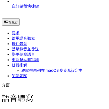
自訂鍵盤快捷鍵
在此頁
要求
啟用語音聽寫
按住錄音
點擊錄音並發送
變更聽寫語言
重新繫結聽寫鍵
疑難排解
終端機未列在 macOS 麥克風設定中
另請參閱
介面
語音聽寫