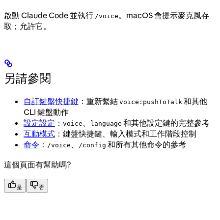
啟動 Claude Code 並執行
。macOS 會提示麥克風存
/voice
取；允許它。
另請參閱
自訂鍵盤快捷鍵
：重新繫結
和其他
voice:pushToTalk
CLI 鍵盤動作
設定設定
：
、
和其他設定鍵的完整參考
voice
language
互動模式
：鍵盤快捷鍵、輸入模式和工作階段控制
命令
：
、
和所有其他命令的參考
/voice
/config
這個頁面有幫助嗎?
是
否