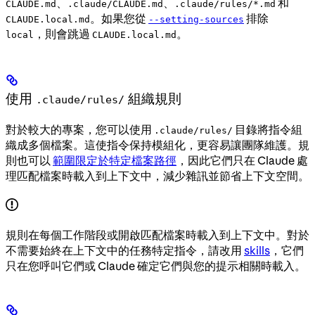
、
、
和
CLAUDE.md
.claude/CLAUDE.md
.claude/rules/*.md
。如果您從
排除
CLAUDE.local.md
--setting-sources
，則會跳過
。
local
CLAUDE.local.md
使用
組織規則
.claude/rules/
對於較大的專案，您可以使用
目錄將指令組
.claude/rules/
織成多個檔案。這使指令保持模組化，更容易讓團隊維護。規
則也可以
範圍限定於特定檔案路徑
，因此它們只在 Claude 處
理匹配檔案時載入到上下文中，減少雜訊並節省上下文空間。
規則在每個工作階段或開啟匹配檔案時載入到上下文中。對於
不需要始終在上下文中的任務特定指令，請改用
skills
，它們
只在您呼叫它們或 Claude 確定它們與您的提示相關時載入。