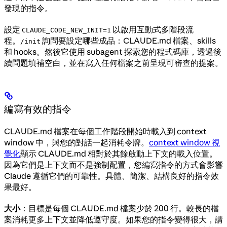
發現的指令。
設定
以啟用互動式多階段流
CLAUDE_CODE_NEW_INIT=1
程。
詢問要設定哪些成品：CLAUDE.md 檔案、skills
/init
和 hooks。然後它使用 subagent 探索您的程式碼庫，透過後
續問題填補空白，並在寫入任何檔案之前呈現可審查的提案。
編寫有效的指令
CLAUDE.md 檔案在每個工作階段開始時載入到 context
window 中，與您的對話一起消耗令牌。
context window 視
覺化
顯示 CLAUDE.md 相對於其餘啟動上下文的載入位置。
因為它們是上下文而不是強制配置，您編寫指令的方式會影響
Claude 遵循它們的可靠性。具體、簡潔、結構良好的指令效
果最好。
大小
：目標是每個 CLAUDE.md 檔案少於 200 行。較長的檔
案消耗更多上下文並降低遵守度。如果您的指令變得很大，請