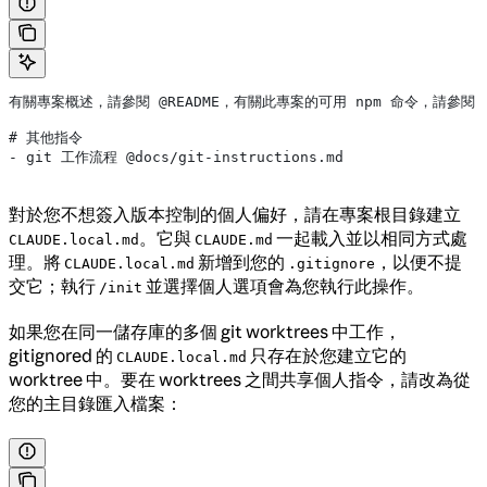
有關專案概述，請參閱 @README，有關此專案的可用 npm 命令，請參閱 @pa
# 其他指令
- git 工作流程 @docs/git-instructions.md
對於您不想簽入版本控制的個人偏好，請在專案根目錄建立
。它與
一起載入並以相同方式處
CLAUDE.local.md
CLAUDE.md
理。將
新增到您的
，以便不提
CLAUDE.local.md
.gitignore
交它；執行
並選擇個人選項會為您執行此操作。
/init
如果您在同一儲存庫的多個 git worktrees 中工作，
gitignored 的
只存在於您建立它的
CLAUDE.local.md
worktree 中。要在 worktrees 之間共享個人指令，請改為從
您的主目錄匯入檔案：