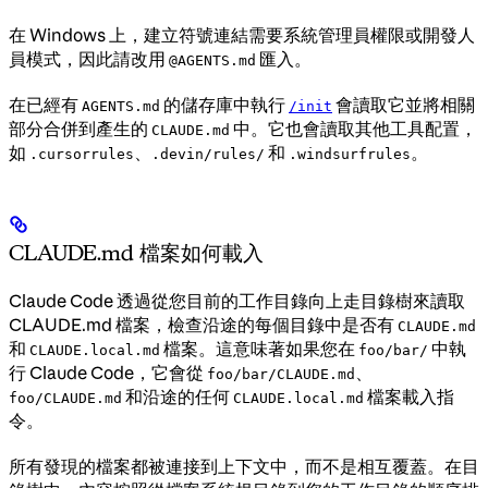
在 Windows 上，建立符號連結需要系統管理員權限或開發人
員模式，因此請改用
匯入。
@AGENTS.md
在已經有
的儲存庫中執行
會讀取它並將相關
AGENTS.md
/init
部分合併到產生的
中。它也會讀取其他工具配置，
CLAUDE.md
如
、
和
。
.cursorrules
.devin/rules/
.windsurfrules
CLAUDE.md 檔案如何載入
Claude Code 透過從您目前的工作目錄向上走目錄樹來讀取
CLAUDE.md 檔案，檢查沿途的每個目錄中是否有
CLAUDE.md
和
檔案。這意味著如果您在
中執
CLAUDE.local.md
foo/bar/
行 Claude Code，它會從
、
foo/bar/CLAUDE.md
和沿途的任何
檔案載入指
foo/CLAUDE.md
CLAUDE.local.md
令。
所有發現的檔案都被連接到上下文中，而不是相互覆蓋。在目