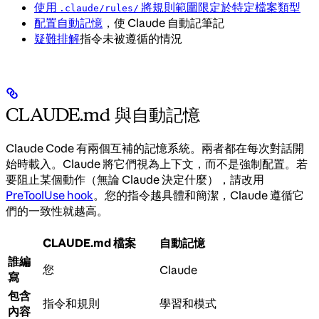
使用
將規則範圍限定於特定檔案類型
.claude/rules/
配置自動記憶
，使 Claude 自動記筆記
疑難排解
指令未被遵循的情況
CLAUDE.md 與自動記憶
Claude Code 有兩個互補的記憶系統。兩者都在每次對話開
始時載入。Claude 將它們視為上下文，而不是強制配置。若
要阻止某個動作（無論 Claude 決定什麼），請改用
PreToolUse hook
。您的指令越具體和簡潔，Claude 遵循它
們的一致性就越高。
CLAUDE.md 檔案
自動記憶
誰編
您
Claude
寫
包含
指令和規則
學習和模式
內容