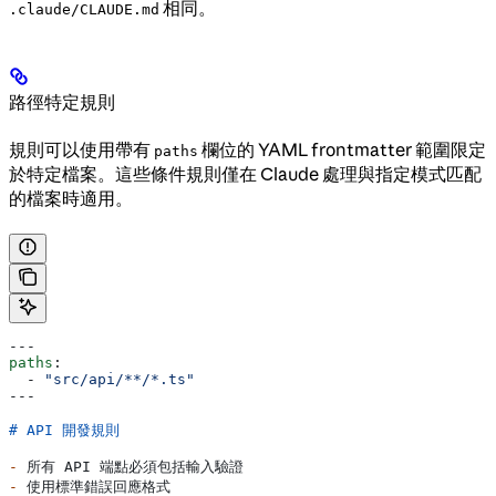
相同。
.claude/CLAUDE.md
路徑特定規則
規則可以使用帶有
欄位的 YAML frontmatter 範圍限定
paths
於特定檔案。這些條件規則僅在 Claude 處理與指定模式匹配
的檔案時適用。
---
paths
:
  - 
"src/api/**/*.ts"
---
# API 開發規則
-
 所有 API 端點必須包括輸入驗證
-
 使用標準錯誤回應格式