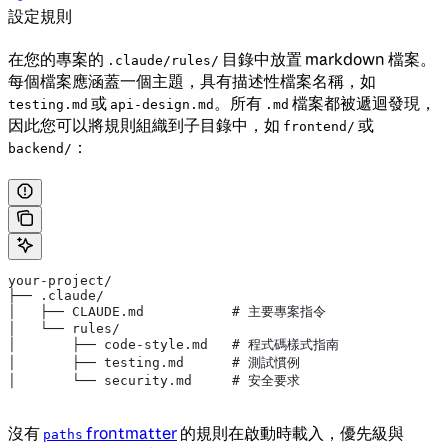
設定規則
在您的專案的
目錄中放置 markdown 檔案。
.claude/rules/
每個檔案應涵蓋一個主題，具有描述性檔案名稱，如
或
。所有
檔案都被遞迴發現，
testing.md
api-design.md
.md
因此您可以將規則組織到子目錄中，如
或
frontend/
：
backend/
your-project/
├── .claude/
│   ├── CLAUDE.md           # 主要專案指令
│   └── rules/
│       ├── code-style.md   # 程式碼樣式指南
│       ├── testing.md      # 測試慣例
│       └── security.md     # 安全要求
沒有
frontmatter
的規則在啟動時載入，優先級與
paths