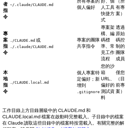
所有專案的
好、個
（所
者
~/.claude/CLAUDE.md
個人偏好
人工具
有專
指
快捷方
案）
令
式
專案架
透過
專
構、編
原始
案
專案的團隊
碼標
碼控
或
./CLAUDE.md
指
共享指令
準、常
制的
./.claude/CLAUDE.md
令
見工作
團隊
流程
成員
您的沙
本
箱
僅您
個人專案特
地
URL、
（目
定偏好；新
./CLAUDE.local.md
指
偏好的
前專
增到
令
測試資
案）
.gitignore
料
工作目錄上方目錄層級中的 CLAUDE.md 和
CLAUDE.local.md 檔案在啟動時完整載入。子目錄中的檔案
在 Claude 讀取這些目錄中的檔案時按需載入。有關完整的解