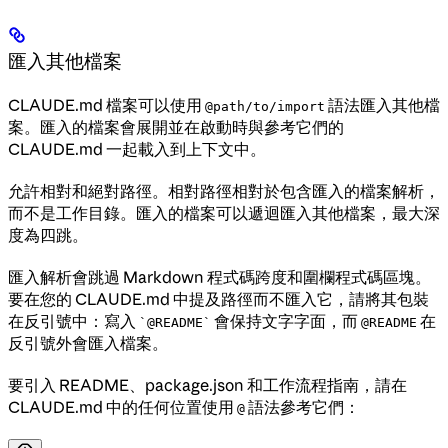
匯入其他檔案
CLAUDE.md 檔案可以使用
語法匯入其他檔
@path/to/import
案。匯入的檔案會展開並在啟動時與參考它們的
CLAUDE.md 一起載入到上下文中。
允許相對和絕對路徑。相對路徑相對於包含匯入的檔案解析，
而不是工作目錄。匯入的檔案可以遞迴匯入其他檔案，最大深
度為四跳。
匯入解析會跳過 Markdown 程式碼跨度和圍欄程式碼區塊。
要在您的 CLAUDE.md 中提及路徑而不匯入它，請將其包裝
在反引號中：寫入
會保持文字字面，而
在
`@README`
@README
反引號外會匯入檔案。
要引入 README、package.json 和工作流程指南，請在
CLAUDE.md 中的任何位置使用
語法參考它們：
@