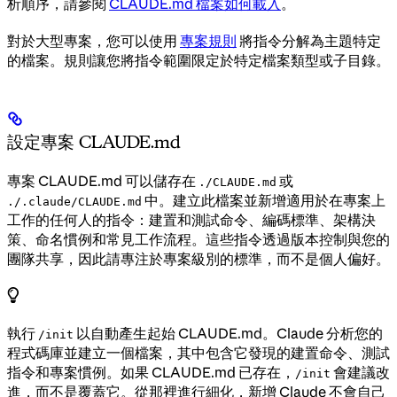
析順序，請參閱
CLAUDE.md 檔案如何載入
。
對於大型專案，您可以使用
專案規則
將指令分解為主題特定
的檔案。規則讓您將指令範圍限定於特定檔案類型或子目錄。
設定專案 CLAUDE.md
專案 CLAUDE.md 可以儲存在
或
./CLAUDE.md
中。建立此檔案並新增適用於在專案上
./.claude/CLAUDE.md
工作的任何人的指令：建置和測試命令、編碼標準、架構決
策、命名慣例和常見工作流程。這些指令透過版本控制與您的
團隊共享，因此請專注於專案級別的標準，而不是個人偏好。
執行
以自動產生起始 CLAUDE.md。Claude 分析您的
/init
程式碼庫並建立一個檔案，其中包含它發現的建置命令、測試
指令和專案慣例。如果 CLAUDE.md 已存在，
會建議改
/init
進，而不是覆蓋它。從那裡進行細化，新增 Claude 不會自己