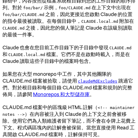
錄樹中，內容按照從檔案系統根目錄到您的工作目錄的順序排
列。對於
示例，
在上下文中出現在
foo/bar/
foo/CLAUDE.md
之前，因此更接近您啟動 Claude 的位置
foo/bar/CLAUDE.md
的指令最後被讀取。在每個目錄中，
附加在
CLAUDE.local.md
之後，因此您的個人筆記是 Claude 在該級別讀取
CLAUDE.md
的最後一件事。
Claude 也會在您目前工作目錄下的子目錄中發現
CLAUDE.md
和
檔案。它們不是在啟動時載入，而是在
CLAUDE.local.md
Claude 讀取這些子目錄中的檔案時包含。
如果您在大型 monorepo 中工作，其中其他團隊的
CLAUDE.md 檔案被拾取，請使用
跳過它
claudeMdExcludes
們。對於根目錄和每個目錄 CLAUDE.md 檔案和規則的完整
佈局，請參閱
Monorepos 和大型儲存庫
。
CLAUDE.md 檔案中的區塊級 HTML 註解（
<!-- maintainer
）在內容被注入到 Claude 的上下文之前會被移
notes -->
除。使用它們為人類維護者留下筆記，而不會在令牌上花費上
下文。程式碼區塊內的註解會被保留。當您直接使用 Read 工
具開啟 CLAUDE.md 檔案時，註解保持可見。