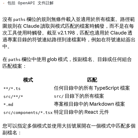
-
 包括 OpenAPI 文件註解
沒有
欄位的規則無條件載入並適用於所有檔案。路徑範
paths
圍規則在 Claude 讀取與模式匹配的檔案時觸發，而不是在每
次工具使用時觸發。截至 v2.1.198，匹配也適用於 Claude 透
過專案目錄的符號連結路徑到達檔案時，例如在符號連結簽出
中。
在
欄位中使用 glob 模式，按副檔名、目錄或任何組合
paths
匹配檔案：
模式
匹配
任何目錄中的所有 TypeScript 檔案
**/*.ts
目錄下的所有檔案
src/
src/**/*
專案根目錄中的 Markdown 檔案
*.md
特定目錄中的 React 元件
src/components/*.tsx
您可以指定多個模式並使用大括號展開在一個模式中匹配多個
副檔名：