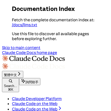
Documentation Index
Fetch the complete documentation index at:
/docs/llms.txt
Use this file to discover all available pages
before exploring further.
Skip to main content
Claude Code Docs
home page
繁體中文
詢問助手
Search...
⌘
K
Claude Developer Platform
Claude Code on the Web
Claude Code on the Web