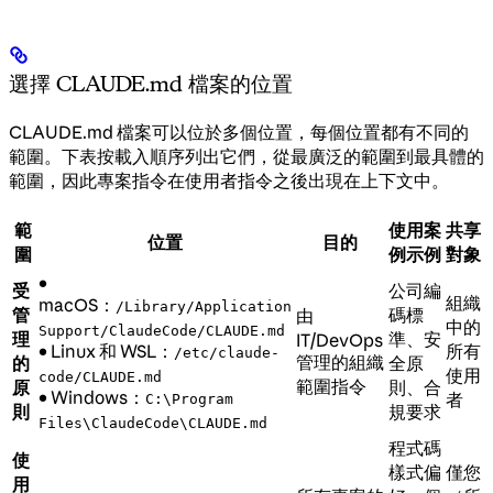
選擇 CLAUDE.md 檔案的位置
CLAUDE.md 檔案可以位於多個位置，每個位置都有不同的
範圍。下表按載入順序列出它們，從最廣泛的範圍到最具體的
範圍，因此專案指令在使用者指令之後出現在上下文中。
範
使用案
共享
位置
目的
圍
例示例
對象
•
受
公司編
組織
macOS：
/Library/Application
管
碼標
由
中的
Support/ClaudeCode/CLAUDE.md
理
準、安
IT/DevOps
• Linux 和 WSL：
所有
/etc/claude-
管理的組織
的
全原
使用
code/CLAUDE.md
範圍指令
原
則、合
• Windows：
者
C:\Program
則
規要求
Files\ClaudeCode\CLAUDE.md
程式碼
使
樣式偏
僅您
用