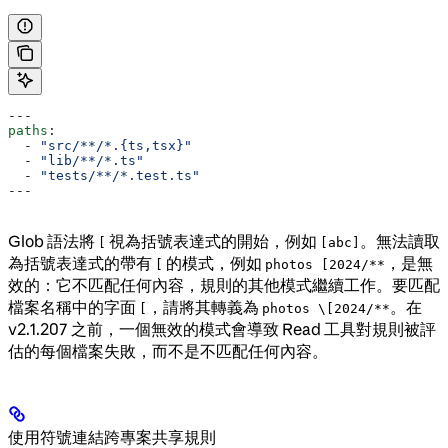
---
paths
:
  - 
"src/**/*.{ts,tsx}"
  - 
"lib/**/*.ts"
  - 
"tests/**/*.test.ts"
---
Glob 語法將
視為括號表達式的開始，例如
。無法讀取
[
[abc]
為括號表達式的帶有
的模式，例如
，是無
[
photos [2024/**
效的：它不匹配任何內容，規則的其他模式繼續工作。要匹配
檔案名稱中的字面
，請將其轉義為
。在
[
photos \[2024/**
v2.1.207 之前，一個無效的模式會導致 Read 工具對規則被評
估的每個檔案失敗，而不是不匹配任何內容。
使用符號連結跨專案共享規則