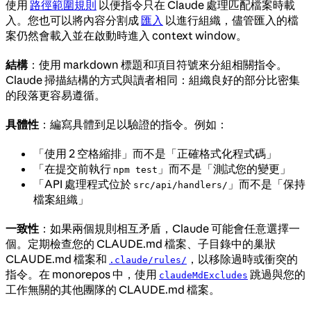
使用
路徑範圍規則
以便指令只在 Claude 處理匹配檔案時載
入。您也可以將內容分割成
匯入
以進行組織，儘管匯入的檔
案仍然會載入並在啟動時進入 context window。
結構
：使用 markdown 標題和項目符號來分組相關指令。
Claude 掃描結構的方式與讀者相同：組織良好的部分比密集
的段落更容易遵循。
具體性
：編寫具體到足以驗證的指令。例如：
「使用 2 空格縮排」而不是「正確格式化程式碼」
「在提交前執行
」而不是「測試您的變更」
npm test
「API 處理程式位於
」而不是「保持
src/api/handlers/
檔案組織」
一致性
：如果兩個規則相互矛盾，Claude 可能會任意選擇一
個。定期檢查您的 CLAUDE.md 檔案、子目錄中的巢狀
CLAUDE.md 檔案和
，以移除過時或衝突的
.claude/rules/
指令。在 monorepos 中，使用
跳過與您的
claudeMdExcludes
工作無關的其他團隊的 CLAUDE.md 檔案。